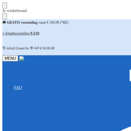
Skip
Skip
Je winkelmand
to
to
navigation
content
🚚
GRATIS verzending
vanaf € 199,99 (*BE)
⭐ Klantbeoordeling
9,3/10
👋 info@2smart.be 💬 0474/34.68.40
MENU
FAQ