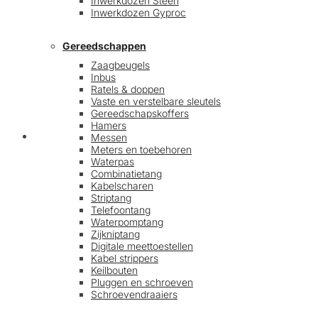
Inwerkdozen Steen
Inwerkdozen Gyproc
Gereedschappen
Zaagbeugels
Inbus
Ratels & doppen
Vaste en verstelbare sleutels
Gereedschapskoffers
Hamers
Afrekenen
Messen
Meters en toebehoren
Waterpas
Combinatietang
Kabelscharen
Striptang
Telefoontang
Waterpomptang
Zijkniptang
Digitale meettoestellen
Kabel strippers
Keilbouten
Pluggen en schroeven
Schroevendraaiers