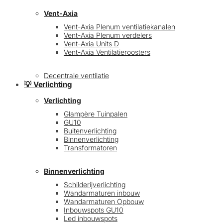
Vent-Axia
Vent-Axia Plenum ventilatiekanalen
Vent-Axia Plenum verdelers
Vent-Axia Units D
Vent-Axia Ventilatieroosters
Decentrale ventilatie
💡 Verlichting
Verlichting
Glampère Tuinpalen
GU10
Buitenverlichting
Binnenverlichting
Transformatoren
Binnenverlichting
Schilderijverlichting
Wandarmaturen inbouw
Wandarmaturen Opbouw
Inbouwspots GU10
Led inbouwspots