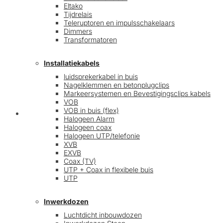
Eltako
Tijdrelais
Teleruptoren en impulsschakelaars
Dimmers
Transformatoren
Installatiekabels
luidsprekerkabel in buis
Nagelklemmen en betonplugclips
Markeersystemen en Bevestigingsclips kabels
VOB
VOB in buis (flex)
Mijn account
Halogeen Alarm
Halogeen coax
Halogeen UTP/telefonie
XVB
EXVB
Coax (TV)
UTP + Coax in flexibele buis
UTP
Inwerkdozen
Luchtdicht inbouwdozen