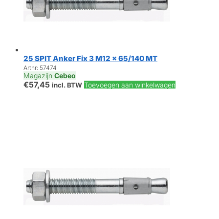
25 SPIT Anker Fix 3 M12 x 65/140 MT
Artnr: 57474
Magazijn
Cebeo
€
57,45
Toevoegen aan winkelwagen
incl. BTW