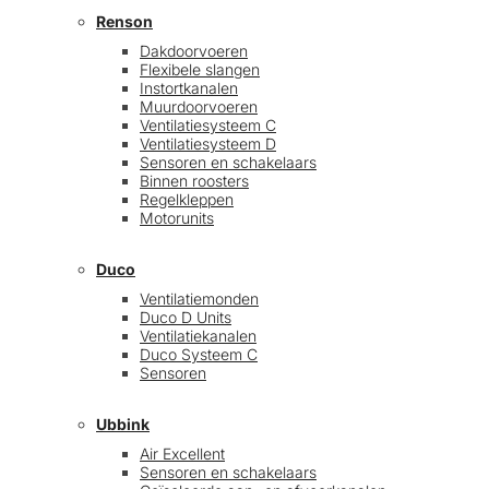
Renson
Dakdoorvoeren
Flexibele slangen
Instortkanalen
Muurdoorvoeren
Ventilatiesysteem C
Ventilatiesysteem D
Sensoren en schakelaars
Binnen roosters
Regelkleppen
Motorunits
Duco
Ventilatiemonden
Duco D Units
Ventilatiekanalen
Duco Systeem C
Sensoren
Ubbink
Air Excellent
Sensoren en schakelaars