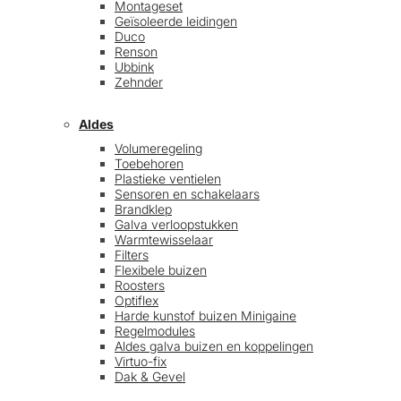
Montageset
Geïsoleerde leidingen
Duco
Renson
Ubbink
Zehnder
Aldes
Volumeregeling
Toebehoren
Plastieke ventielen
Sensoren en schakelaars
Brandklep
Galva verloopstukken
Warmtewisselaar
Filters
Flexibele buizen
Roosters
Optiflex
Harde kunstof buizen Minigaine
Regelmodules
Aldes galva buizen en koppelingen
Virtuo-fix
Dak & Gevel