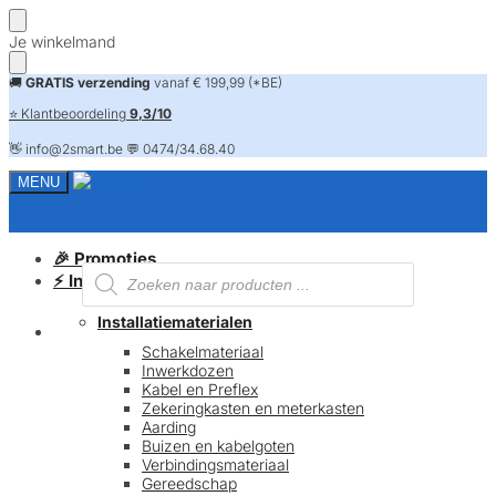
Skip
Skip
Je winkelmand
to
to
navigation
content
🚚
GRATIS verzending
vanaf € 199,99 (*BE)
⭐ Klantbeoordeling
9,3/10
👋 info@2smart.be 💬 0474/34.68.40
MENU
🎉 Promoties
Producten
⚡ Installatiematerialen
zoeken
Installatiematerialen
FAQ
Schakelmateriaal
Inwerkdozen
Kabel en Preflex
Zekeringkasten en meterkasten
Aarding
Buizen en kabelgoten
Verbindingsmateriaal
Gereedschap