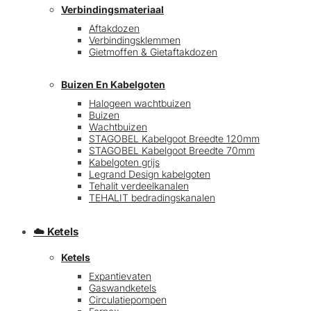
Verbindingsmateriaal
Aftakdozen
Verbindingsklemmen
Gietmoffen & Gietaftakdozen
Buizen En Kabelgoten
Halogeen wachtbuizen
Buizen
€
0,00
0
Wachtbuizen
STAGOBEL Kabelgoot Breedte 120mm
STAGOBEL Kabelgoot Breedte 70mm
Kabelgoten grijs
Legrand Design kabelgoten
Tehalit verdeelkanalen
TEHALIT bedradingskanalen
☁️ Ketels
Ketels
Expantievaten
Gaswandketels
Circulatiepompen