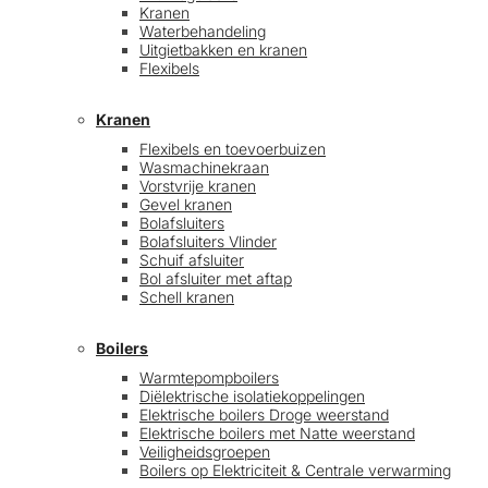
Kranen
Waterbehandeling
Uitgietbakken en kranen
Flexibels
Kranen
Flexibels en toevoerbuizen
Wasmachinekraan
Vorstvrije kranen
Gevel kranen
Bolafsluiters
Bolafsluiters Vlinder
Schuif afsluiter
Bol afsluiter met aftap
Schell kranen
Boilers
Warmtepompboilers
Diëlektrische isolatiekoppelingen
Elektrische boilers Droge weerstand
Elektrische boilers met Natte weerstand
Veiligheidsgroepen
Boilers op Elektriciteit & Centrale verwarming