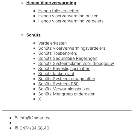
Henco Vloerverwarming
Henco folie en netten
Henco vloerverwarming buizen
Henco vloerverwarming verdelers
Schütz
Verdelerkasten
Schütz vloerverwarmingsverdelers
Schütz Toebehoren:
Schütz Secundaire Regelingen
Schütz Systeemplaten voor droogbouw
Schütz Bevestigingsmatten
Schütz tackerplaat
Schütz Systeem draagmatten
Schütz Systeem R50
Schütz Verwarmingsbuizen
Schütz Mengroep onderdelen
X
👋
info@2smart.be
–
💬
0474/34.68.40