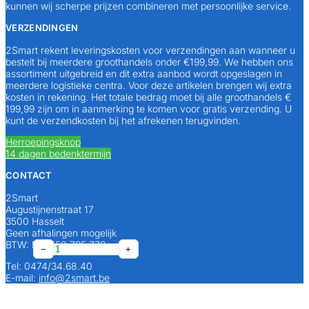
kunnen wij scherpe prijzen combineren met persoonlijke service.
VERZENDINGEN
2Smart rekent leveringskosten voor verzendingen aan wanneer u
bestelt bij meerdere groothandels onder €199,99. We hebben ons
assortiment uitgebreid en dit extra aanbod wordt opgeslagen in
meerdere logistieke centra. Voor deze artikelen brengen wij extra
kosten in rekening. Het totale bedrag moet bij alle groothandels €
199,99 zijn om in aanmerking te komen voor gratis verzending. U
kunt de verzendkosten bij het afrekenen terugvinden.
Herroepingsknop
14 dagen bedenktermijn
CONTACT
2Smart
Augustijnenstraat 17
3500 Hasselt
Geen afhalingen mogelijk
BTW: BE0552 795 773
100
20
25
50
50
−
−
−
−
−
+
+
+
+
+
SPIT
SPIT
SPIT
SPIT
SPIT
Tel: 0474/34.68.40
Anker
Anker
Anker
Anker
Anker
E-mail:
info@2smart.be
Fix
Fix
Fix
Fix
Fix
3
3
3
3
3
M12
M16
M12
M10
M10