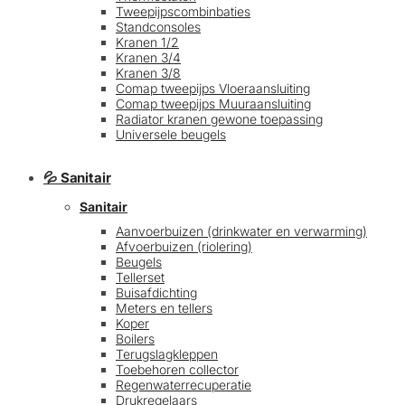
Tweepijpscombinbaties
Standconsoles
Kranen 1/2
Kranen 3/4
Kranen 3/8
Comap tweepijps Vloeraansluiting
Comap tweepijps Muuraansluiting
Radiator kranen gewone toepassing
Universele beugels
💦 Sanitair
Sanitair
Aanvoerbuizen (drinkwater en verwarming)
Afvoerbuizen (riolering)
Beugels
Tellerset
Buisafdichting
Meters en tellers
Koper
Boilers
Terugslagkleppen
Toebehoren collector
Regenwaterrecuperatie
Drukregelaars