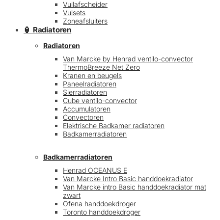
Vuilafscheider
Vulsets
Zoneafsluiters
🏮 Radiatoren
Radiatoren
Van Marcke by Henrad ventilo-convector
ThermoBreeze Net Zero
Kranen en beugels
Paneelradiatoren
Sierradiatoren
Cube ventilo-convector
Accumulatoren
Convectoren
Elektrische Badkamer radiatoren
Badkamerradiatoren
Badkamerradiatoren
Henrad OCEANUS E
Van Marcke Intro Basic handdoekradiator
Van Marcke intro Basic handdoekradiator mat
zwart
Ofena handdoekdroger
Toronto handdoekdroger