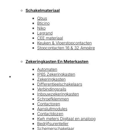
Schakelmateriaal
Qbus
Bticino
Niko
Legrand
CEE materiaal
Keuken & Vloerstopcontacten
Stopcontacten 16 & 32 Ampère
Zekeringkasten En Meterkasten
Automaten
IP65 Zekeringkasten
Blog
Zekeringkasten
Differentieelschakelaars
Verbindingsrails
Inbouwzekeringkasten
Schroefklemmen
Contactoren
Aansluitmodules
Contactdozen
Kwh meters Digitaal en analoog
Bedrijfsurenteller
Schemerschakelaar