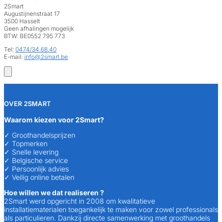
2Smart
Augustijnenstraat 17
3500 Hasselt
Geen afhalingen mogelijk
BTW: BE0552 795 773
Tel:
0474/34.68.40
E-mail:
info@2smart.be
OVER 2SMART
Waarom kiezen voor 2Smart?
✓ Groothandelsprijzen
✓ Topmerken
✓ Snelle levering
✓ Belgische service
✓ Persoonlijk advies
✓ Veilig online betalen
Hoe willen we dat realiseren ?
2Smart werd opgericht in 2008 om kwalitatieve
installatiematerialen toegankelijk te maken voor zowel professionals
als particulieren. Dankzij directe samenwerking met groothandels