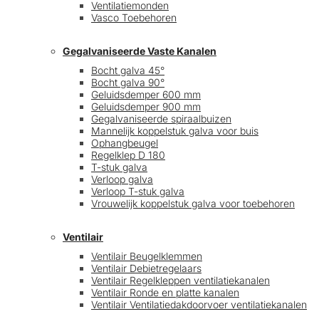
Ventilatiemonden
Vasco Toebehoren
Gegalvaniseerde Vaste Kanalen
Bocht galva 45°
Bocht galva 90°
Geluidsdemper 600 mm
Geluidsdemper 900 mm
Gegalvaniseerde spiraalbuizen
Mannelijk koppelstuk galva voor buis
Ophangbeugel
Regelklep D 180
T-stuk galva
Verloop galva
Verloop T-stuk galva
Vrouwelijk koppelstuk galva voor toebehoren
Ventilair
Ventilair Beugelklemmen
Ventilair Debietregelaars
Ventilair Regelkleppen ventilatiekanalen
Ventilair Ronde en platte kanalen
Ventilair Ventilatiedakdoorvoer ventilatiekanalen