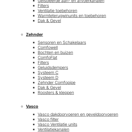
Geïsoleerde aan- en afvoerkanalen
Filters
Ventilatie toebehoren
Warmteterugwinunits en toebehoren
Dak & Gevel
Zehnder
Sensoren en Schakelaars
Comfowell
Bochten en buizen
ComfoFlat
Filters
Geluidsdempers
Systeem C
Systeem D
Zehnder Comfopipe
Dak & Gevel
Roosters & kleppen
Vasco
Vasco dakdoorvoeren en geveldoorvoeren
Vasco filter
Vasco Ventilatie units
Ventilatiekanalen