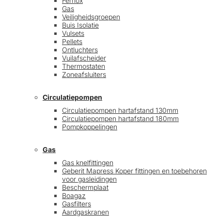
Fernox
Gas
Veiligheidsgroepen
Buis Isolatie
Vulsets
Pellets
Ontluchters
Vuilafscheider
Thermostaten
Zoneafsluiters
Circulatiepompen
Circulatiepompen hartafstand 130mm
Circulatiepompen hartafstand 180mm
Pompkoppelingen
Gas
Gas knelfittingen
Geberit Mapress Koper fittingen en toebehoren
voor gasleidingen
Beschermplaat
Boagaz
Gasfilters
Aardgaskranen