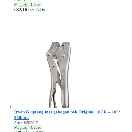
Artnr: T05T
Magazijn
Cebeo
€
32,16
incl. BTW
Irwin Griptang met gebogen bek Original 10CR – 10”/
250mm
Artnr: 10508017
Magazijn
Cebeo