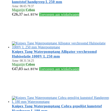
kunststof handgreep L 250 mm
Artnr: 06.65.79.37
Magazijn
Cebeo
€
26,37
incl. BTW
Toevoegen aan winkelwagen
Knipex Tang Waterpomptang Alligator verchroomd
Hulsisolatie 1000V L 250 mm
Artnr: 08.31.54.25
Magazijn
Cebeo
€
47,03
incl. BTW
Toevoegen aan winkelwagen
Knipex Tang Waterpomptang Cobra gepolijst kunststof
Handgreep L 180 mm