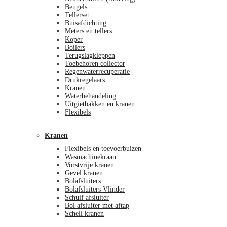
Beugels
Tellerset
Buisafdichting
Meters en tellers
Koper
Boilers
Terugslagkleppen
Toebehoren collector
Regenwaterrecuperatie
Drukregelaars
Kranen
Waterbehandeling
Uitgietbakken en kranen
Flexibels
Kranen
Flexibels en toevoerbuizen
Wasmachinekraan
Vorstvrije kranen
Gevel kranen
Bolafsluiters
Bolafsluiters Vlinder
Schuif afsluiter
Bol afsluiter met aftap
Schell kranen