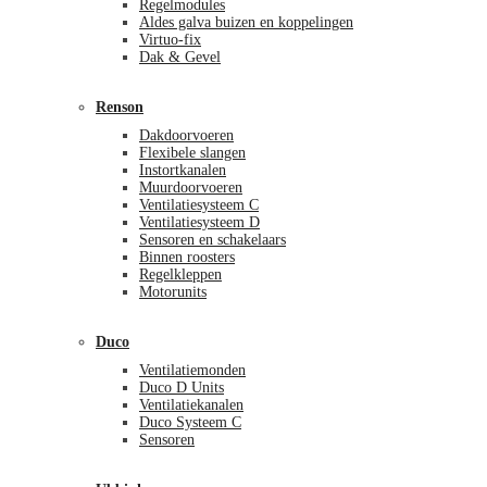
Regelmodules
Aldes galva buizen en koppelingen
Virtuo-fix
Dak & Gevel
Renson
Dakdoorvoeren
Flexibele slangen
Instortkanalen
Muurdoorvoeren
Ventilatiesysteem C
Ventilatiesysteem D
Sensoren en schakelaars
Binnen roosters
Regelkleppen
Motorunits
Duco
Ventilatiemonden
Duco D Units
Ventilatiekanalen
Duco Systeem C
Sensoren