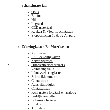
Schakelmateriaal
Qbus
Bticino
Niko
Legrand
CEE materiaal
Keuken & Vloerstopcontacten
Stopcontacten 16 & 32 Ampère
Zekeringkasten En Meterkasten
Automaten
IP65 Zekeringkasten
Zekeringkasten
Blog
Differentieelschakelaars
Verbindingsrails
Inbouwzekeringkasten
Schroefklemmen
Contactoren
Aansluitmodules
Contactdozen
Kwh meters Digitaal en analoog
Bedrijfsurenteller
Schemerschakelaar
Eltako
Tijdrelais