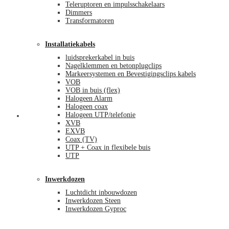
Teleruptoren en impulsschakelaars
Dimmers
Transformatoren
Installatiekabels
luidsprekerkabel in buis
Nagelklemmen en betonplugclips
Markeersystemen en Bevestigingsclips kabels
VOB
VOB in buis (flex)
Halogeen Alarm
Halogeen coax
Halogeen UTP/telefonie
Mijn account
XVB
EXVB
Coax (TV)
UTP + Coax in flexibele buis
UTP
Inwerkdozen
Luchtdicht inbouwdozen
Inwerkdozen Steen
Inwerkdozen Gyproc