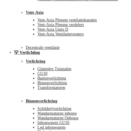
Vent-Axia
Vent-Axia Plenum ventilatiekanalen
Vent-Axia Plenum verdelers
Vent-Axia Units D
Vent-Axia Ventilatieroosters
Decentrale ventilatie
💡 Verlichting
Verlichting
Glampère Tuinpalen
GU10
Buitenverlichting
Binnenverlichting
Transformatoren
Binnenverlichting
Schilderijverlichting
Wandarmaturen inbouw
Wandarmaturen Opbouw
Inbouwspots GU10
Led inbouwspots