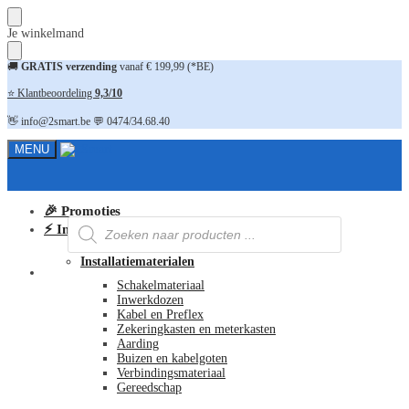
Skip
Skip
Je winkelmand
to
to
navigation
content
🚚
GRATIS verzending
vanaf € 199,99 (*BE)
⭐ Klantbeoordeling
9,3/10
👋 info@2smart.be 💬 0474/34.68.40
MENU
🎉 Promoties
Producten
⚡ Installatiematerialen
zoeken
Installatiematerialen
FAQ
Schakelmateriaal
Inwerkdozen
Kabel en Preflex
Zekeringkasten en meterkasten
Aarding
Buizen en kabelgoten
Verbindingsmateriaal
Gereedschap