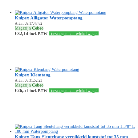
Knipex Alligator Waterpomptang
Artnr: 09.17.47.82
Magazijn
Cebeo
€
32,14
incl. BTW
Toevoegen aan winkelwagen
Knipex Klemtang
Artnr: 08.31.52.23
Magazijn
Cebeo
€
26,51
incl. BTW
Toevoegen aan winkelwagen
Knipex Tang Sleuteltang vernikkeld kunststof tot 35 mm