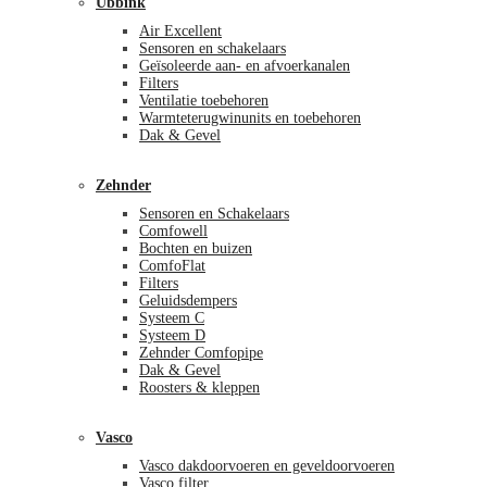
Ubbink
Air Excellent
Sensoren en schakelaars
Geïsoleerde aan- en afvoerkanalen
Filters
Ventilatie toebehoren
Warmteterugwinunits en toebehoren
Dak & Gevel
Zehnder
Sensoren en Schakelaars
Comfowell
Bochten en buizen
ComfoFlat
Filters
Geluidsdempers
Systeem C
Systeem D
Zehnder Comfopipe
Dak & Gevel
Roosters & kleppen
Vasco
Vasco dakdoorvoeren en geveldoorvoeren
Vasco filter