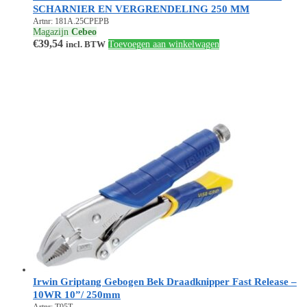
SCHARNIER EN VERGRENDELING 250 MM
Artnr: 181A.25CPEPB
Magazijn
Cebeo
€
39,54
incl. BTW
Toevoegen aan winkelwagen
Irwin Griptang Gebogen Bek Draadknipper Fast Release –
10WR 10”/ 250mm