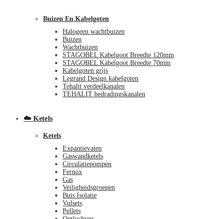
Buizen En Kabelgoten
Halogeen wachtbuizen
Buizen
Wachtbuizen
STAGOBEL Kabelgoot Breedte 120mm
STAGOBEL Kabelgoot Breedte 70mm
Kabelgoten grijs
Legrand Design kabelgoten
€
0,00
0
Tehalit verdeelkanalen
TEHALIT bedradingskanalen
☁️ Ketels
Ketels
Expantievaten
Gaswandketels
Circulatiepompen
Fernox
Gas
Veiligheidsgroepen
Buis Isolatie
Vulsets
Pellets
Ontluchters