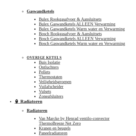
Gaswandketels
Bulex Rookgasafvoer & Aansluitsets
Bulex Gaswandketels ALLEEN Verwarming
Bulex Gaswandketels Warm water en Verwarming
Bosch Rookgasafvoer & Aansluitsets
Bosch Gaswandketels ALLEEN Verwarming
Bosch Gaswandketels Warm water en Verwarming
OVERIGE KETELS
Buis Isolatie
Ontluchters
Pellets
Thermostaten
Veiligheidsgroepen
Vuilafscheider
Vulsets
Zoneafsluiters
🏮 Radiatoren
Radiatoren
Van Marcke by Henrad ventilo-convector
ThermoBreeze Net Zero
Kranen en beugels
Paneelradiatoren