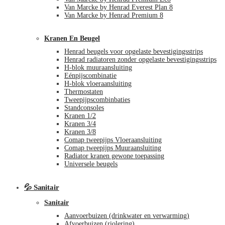
Van Marcke by Henrad Everest Plan 8
Van Marcke by Henrad Premium 8
Kranen En Beugel
Henrad beugels voor opgelaste bevestigingsstrips
Henrad radiatoren zonder opgelaste bevestigingsstrips
H-blok muuraansluiting
Eénpijscombinatie
H-blok vloeraansluiting
Thermostaten
Tweepijpscombinbaties
Standconsoles
Kranen 1/2
Kranen 3/4
Kranen 3/8
Comap tweepijps Vloeraansluiting
Comap tweepijps Muuraansluiting
Radiator kranen gewone toepassing
Universele beugels
💦 Sanitair
Sanitair
Aanvoerbuizen (drinkwater en verwarming)
Afvoerbuizen (riolering)