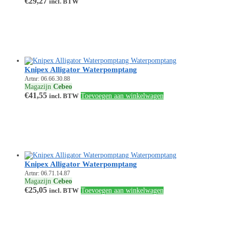
€
29,27
incl. BTW
Knipex Alligator Waterpomptang
Artnr: 06.66.30.88
Magazijn
Cebeo
€
41,55
incl. BTW
Toevoegen aan winkelwagen
Knipex Alligator Waterpomptang
Artnr: 06.71.14.87
Magazijn
Cebeo
€
25,05
incl. BTW
Toevoegen aan winkelwagen