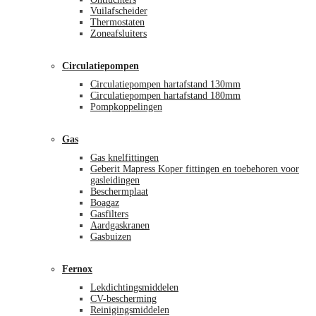
Vuilafscheider
Thermostaten
Zoneafsluiters
Circulatiepompen
Circulatiepompen hartafstand 130mm
Circulatiepompen hartafstand 180mm
Pompkoppelingen
Gas
Gas knelfittingen
Geberit Mapress Koper fittingen en toebehoren voor
gasleidingen
Beschermplaat
Boagaz
Gasfilters
Aardgaskranen
Gasbuizen
Fernox
Lekdichtingsmiddelen
CV-bescherming
Reinigingsmiddelen