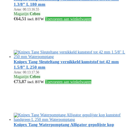
1.3/8” L 180 mm
Artnr: 00.13.16.55
Magazijn
Cebeo
€
64,51
incl. BTW
Toevoegen aan winkelwagen
Knipex Tang Sleuteltang vernikkeld kunststof tot 42 mm
1.5/8” L 250 mm
Artnr: 00.13.17.56
Magazijn
Cebeo
€
73,87
incl. BTW
Toevoegen aan winkelwagen
Knipex Tang Waterpomptang Alligator gepolijste kop