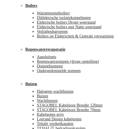
Boilers
Warmtepompboilers
Diëlektrische isolatiekoppelingen
Elektrische boilers Droge weerstand
Elektrische boilers met Natte weerstand
Veiligheidsgroepen
Boilers op Elektriciteit & Centrale verwarming
Regenwaterrecuperatie
Aansluitsets
Regenwaterpompen (droge opstelling)
Dompelpompen
Ondergedompelde pompen
Buizen
Halogeen wachtbuizen
Buizen
Wachtbuizen
STAGOBEL Kabelgoot Breedte 120mm
STAGOBEL Kabelgoot Breedte 70mm
Kabelgoten grijs
Legrand Design kabelgoten
Tehalit verdeelkanalen
TEHALIT bedradingskanalen