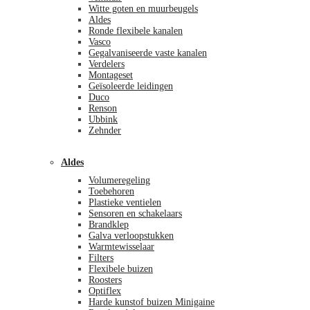
Witte goten en muurbeugels
Aldes
Ronde flexibele kanalen
Vasco
Gegalvaniseerde vaste kanalen
Verdelers
Montageset
Geïsoleerde leidingen
Duco
Renson
Ubbink
Zehnder
Aldes
Volumeregeling
Toebehoren
Plastieke ventielen
Sensoren en schakelaars
Brandklep
Galva verloopstukken
Warmtewisselaar
Filters
Flexibele buizen
Roosters
Optiflex
Harde kunstof buizen Minigaine