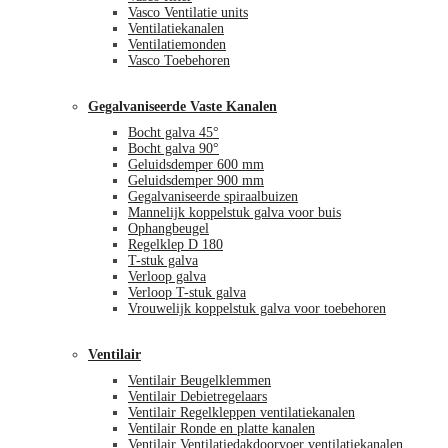
Vasco Ventilatie units
Ventilatiekanalen
Ventilatiemonden
Vasco Toebehoren
Gegalvaniseerde Vaste Kanalen
Bocht galva 45°
Bocht galva 90°
Geluidsdemper 600 mm
Geluidsdemper 900 mm
Gegalvaniseerde spiraalbuizen
Mannelijk koppelstuk galva voor buis
Ophangbeugel
Regelklep D 180
T-stuk galva
Verloop galva
Verloop T-stuk galva
Vrouwelijk koppelstuk galva voor toebehoren
Ventilair
Ventilair Beugelklemmen
Ventilair Debietregelaars
Ventilair Regelkleppen ventilatiekanalen
Ventilair Ronde en platte kanalen
Ventilair Ventilatiedakdoorvoer ventilatiekanalen