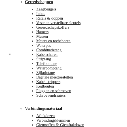
Gereedschappen
Zaagbeugels
Inbus
Ratels & doppen
Vaste en verstelbare sleutels
Gereedschapskoffers
Hamers
Messen
Meters en toebehoren
Waterpas
Combinatietang
Afrekenen
Kabelscharen
Striptang
Telefoontang
Waterpomptang
Zijkniptang
Digitale meettoestellen
Kabel strippers
Keilbouten
Pluggen en schroeven
Schroevendraaiers
Verbindingsmateriaal
Aftakdozen
Verbindingsklemmen
Gietmoffen & Gietaftakdozen