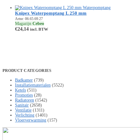
Knipex Waterpomptang L 250 mm
Artnr: 06.65.69.27
Magazijn
Cebeo
€
24,14
incl. BTW
PRODUCT CATEGORIES
Badkamer
(739)
Installatiematerialen
(5522)
Ketels
(511)
Promoties
(28)
Radiatoren
(1542)
Sanitair
(2658)
Ventilatie
(1311)
Verlichting
(1401)
Vloerverwarming
(157)