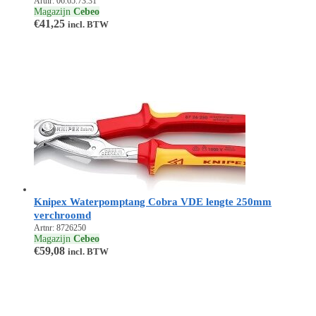
Artnr: 06.65.73.31
Magazijn
Cebeo
€
41,25
incl. BTW
Knipex Waterpomptang Cobra VDE lengte 250mm
verchroomd
Artnr: 8726250
Magazijn
Cebeo
€
59,08
incl. BTW