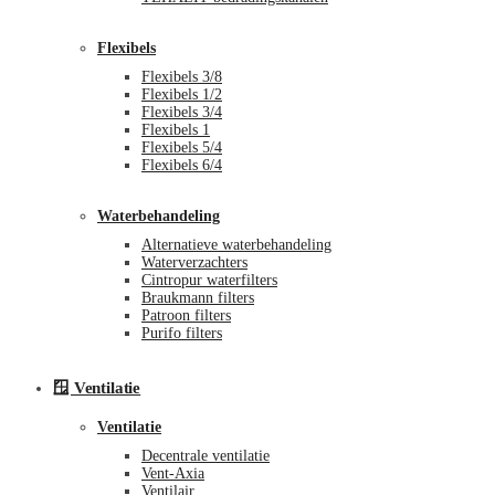
Flexibels
Flexibels 3/8
Flexibels 1/2
Flexibels 3/4
Flexibels 1
Flexibels 5/4
Flexibels 6/4
Waterbehandeling
Alternatieve waterbehandeling
Waterverzachters
Cintropur waterfilters
Braukmann filters
Patroon filters
Purifo filters
🪟 Ventilatie
Ventilatie
Decentrale ventilatie
Vent-Axia
Ventilair