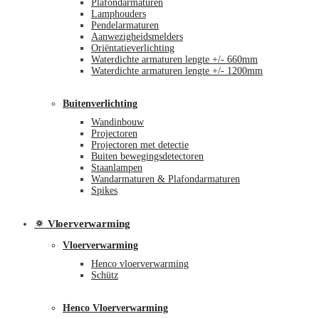
Plafondarmaturen
Lamphouders
Pendelarmaturen
Aanwezigheidsmelders
Oriëntatieverlichting
Waterdichte armaturen lengte +/- 660mm
Waterdichte armaturen lengte +/- 1200mm
Buitenverlichting
Wandinbouw
Projectoren
Projectoren met detectie
Buiten bewegingsdetectoren
Staanlampen
Wandarmaturen & Plafondarmaturen
Spikes
🔅 Vloerverwarming
Vloerverwarming
Henco vloerverwarming
Schütz
Henco Vloerverwarming