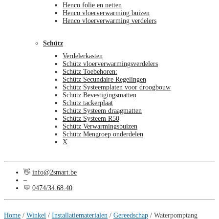
Henco folie en netten
Henco vloerverwarming buizen
Henco vloerverwarming verdelers
Schütz
Verdelerkasten
Schütz vloerverwarmingsverdelers
Schütz Toebehoren:
Schütz Secundaire Regelingen
Schütz Systeemplaten voor droogbouw
Schütz Bevestigingsmatten
Schütz tackerplaat
Schütz Systeem draagmatten
Schütz Systeem R50
Schütz Verwarmingsbuizen
Schütz Mengroep onderdelen
X
👋
info@2smart.be
–
💬
0474/34.68.40
€
0,00
0
Home
/
Winkel
/
Installatiematerialen
/
Gereedschap
/
Waterpomptang