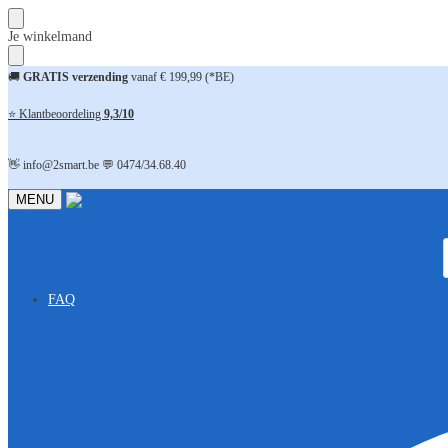
Skip
Skip
Je winkelmand
to
to
navigation
content
🚚
GRATIS verzending
vanaf € 199,99 (*BE)
⭐ Klantbeoordeling
9,3/10
👋 info@2smart.be 💬 0474/34.68.40
MENU
FAQ