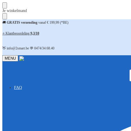
Skip
Skip
Je winkelmand
to
to
navigation
content
🚚
GRATIS verzending
vanaf € 199,99 (*BE)
⭐ Klantbeoordeling
9,3/10
👋 info@2smart.be 💬 0474/34.68.40
MENU
FAQ