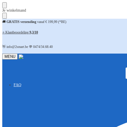
Skip
Skip
Je winkelmand
to
to
navigation
content
🚚
GRATIS verzending
vanaf € 199,99 (*BE)
⭐ Klantbeoordeling
9,3/10
👋 info@2smart.be 💬 0474/34.68.40
MENU
FAQ