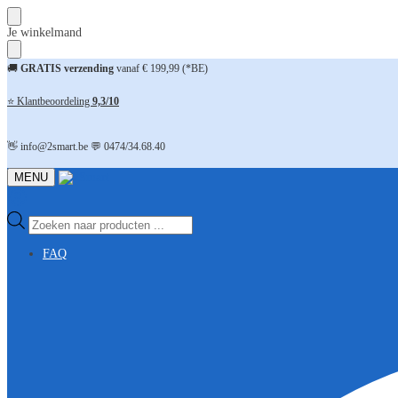
Skip
Skip
Je winkelmand
to
to
navigation
content
🚚
GRATIS verzending
vanaf € 199,99 (*BE)
⭐ Klantbeoordeling
9,3/10
👋 info@2smart.be 💬 0474/34.68.40
MENU
Producten
zoeken
FAQ