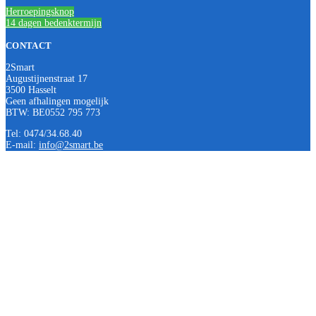
Herroepingsknop
14 dagen bedenktermijn
CONTACT
2Smart
Augustijnenstraat 17
3500 Hasselt
Geen afhalingen mogelijk
BTW: BE0552 795 773
Tel: 0474/34.68.40
E-mail:
info@2smart.be