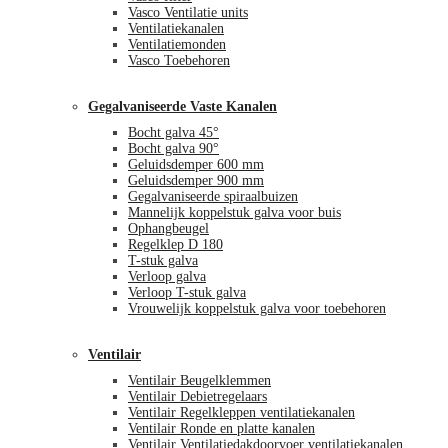
Vasco Ventilatie units
Ventilatiekanalen
Ventilatiemonden
Vasco Toebehoren
Gegalvaniseerde Vaste Kanalen
Bocht galva 45°
Bocht galva 90°
Geluidsdemper 600 mm
Geluidsdemper 900 mm
Gegalvaniseerde spiraalbuizen
Mannelijk koppelstuk galva voor buis
Ophangbeugel
Regelklep D 180
T-stuk galva
Verloop galva
Verloop T-stuk galva
Vrouwelijk koppelstuk galva voor toebehoren
Ventilair
Ventilair Beugelklemmen
Ventilair Debietregelaars
Ventilair Regelkleppen ventilatiekanalen
Ventilair Ronde en platte kanalen
Ventilair Ventilatiedakdoorvoer ventilatiekanalen