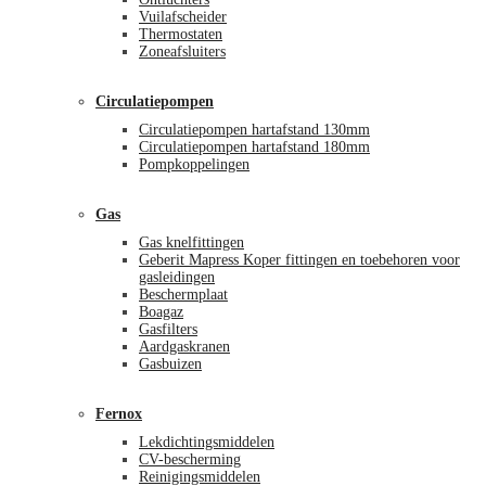
Vuilafscheider
Thermostaten
Zoneafsluiters
Circulatiepompen
Circulatiepompen hartafstand 130mm
Circulatiepompen hartafstand 180mm
Pompkoppelingen
Gas
Gas knelfittingen
Geberit Mapress Koper fittingen en toebehoren voor
gasleidingen
Beschermplaat
Boagaz
Gasfilters
Aardgaskranen
Gasbuizen
Fernox
Lekdichtingsmiddelen
CV-bescherming
Reinigingsmiddelen