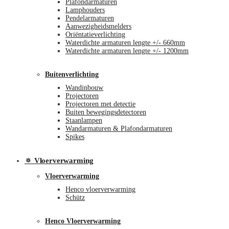
Plafondarmaturen
Lamphouders
Pendelarmaturen
Aanwezigheidsmelders
Oriëntatieverlichting
Waterdichte armaturen lengte +/- 660mm
Waterdichte armaturen lengte +/- 1200mm
Buitenverlichting
Wandinbouw
Projectoren
Projectoren met detectie
Buiten bewegingsdetectoren
Staanlampen
Wandarmaturen & Plafondarmaturen
Spikes
🔅 Vloerverwarming
Vloerverwarming
Henco vloerverwarming
Schütz
Henco Vloerverwarming