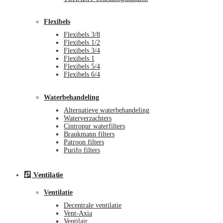
Flexibels
Flexibels 3/8
Flexibels 1/2
Flexibels 3/4
Flexibels 1
Flexibels 5/4
Flexibels 6/4
Waterbehandeling
Alternatieve waterbehandeling
Waterverzachters
Cintropur waterfilters
Braukmann filters
Patroon filters
Purifo filters
🪟 Ventilatie
Ventilatie
Decentrale ventilatie
Vent-Axia
Ventilair