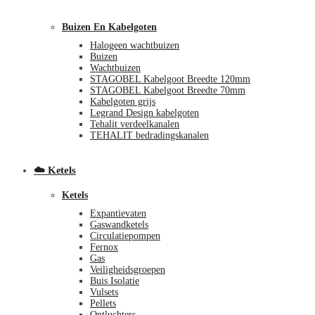
Buizen En Kabelgoten
Halogeen wachtbuizen
Buizen
Wachtbuizen
STAGOBEL Kabelgoot Breedte 120mm
STAGOBEL Kabelgoot Breedte 70mm
Kabelgoten grijs
Legrand Design kabelgoten
€
0,00
0
Tehalit verdeelkanalen
TEHALIT bedradingskanalen
☁️ Ketels
Ketels
Expantievaten
Gaswandketels
Circulatiepompen
Fernox
Gas
Veiligheidsgroepen
Buis Isolatie
Vulsets
Pellets
Ontluchters