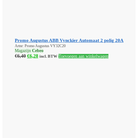
Promo Augustus ABB Vynckier Automaat 2 polig 20A
Artnr: Promo Augustus VY32C20
Magazijn
Cebeo
Oorspronkelijke
Huidige
€
6,40
€
6,28
incl. BTW
Toevoegen aan winkelwagen
prijs
prijs
was:
is:
€6,40.
€6,28.