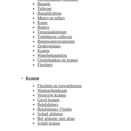
Beugels
Tellerset
Buisafdichting
Meters en tellers
Koper
Boilers
Terugslagkleppen
Toebehoren collector
Regenwaterrecuperatie
Drukregelaars
Kranen
Waterbehandeling
Uitgietbakken en kranen
Flexibels
Kranen
Flexibels en toevoerbuizen
Wasmachinekraan
Vorstvrije kranen
Gevel kranen
Bolafsluiters
Bolafsluiters Vlinder
Schuif afsluiter
Bol afsluiter met aftap
Schell kranen