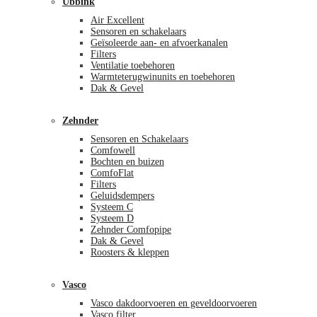
Ubbink
Air Excellent
Sensoren en schakelaars
Geïsoleerde aan- en afvoerkanalen
Filters
Ventilatie toebehoren
Warmteterugwinunits en toebehoren
Dak & Gevel
Zehnder
Sensoren en Schakelaars
Comfowell
Bochten en buizen
ComfoFlat
Filters
Geluidsdempers
Systeem C
Systeem D
Zehnder Comfopipe
Dak & Gevel
Roosters & kleppen
Vasco
Vasco dakdoorvoeren en geveldoorvoeren
Vasco filter