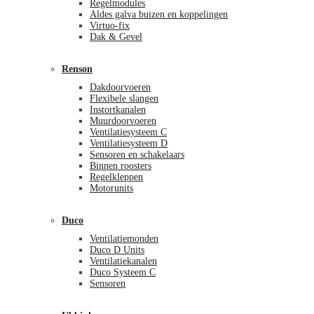
Regelmodules
Aldes galva buizen en koppelingen
Virtuo-fix
Dak & Gevel
Renson
Dakdoorvoeren
Flexibele slangen
Instortkanalen
Muurdoorvoeren
Ventilatiesysteem C
Ventilatiesysteem D
Sensoren en schakelaars
Binnen roosters
Regelkleppen
Motorunits
Duco
Ventilatiemonden
Duco D Units
Ventilatiekanalen
Duco Systeem C
Sensoren