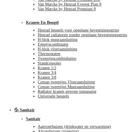
Van Marcke by Henrad Everest Plan 8
Van Marcke by Henrad Premium 8
Kranen En Beugel
Henrad beugels voor opgelaste bevestigingsstrips
Henrad radiatoren zonder opgelaste bevestigingsstrips
H-blok muuraansluiting
Eénpijscombinatie
H-blok vloeraansluiting
Thermostaten
Tweepijpscombinbaties
Standconsoles
Kranen 1/2
Kranen 3/4
Kranen 3/8
Comap tweepijps Vloeraansluiting
Comap tweepijps Muuraansluiting
Radiator kranen gewone toepassing
Universele beugels
💦 Sanitair
Sanitair
Aanvoerbuizen (drinkwater en verwarming)
Afvoerbuizen (riolering)