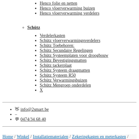
Henco folie en netten
Henco vloerverwarming buizen
Henco vloerverwarming verdelers
Schütz
Verdelerkasten
Schütz vloerverwarmingsverdelers
Schütz Toebehoren:
Schütz Secundaire Regelingen
Schütz Systeemplaten voor droogbouw
Schütz Bevestigingsmatten
Schütz tackerplaat
Schütz Systeem draagmatten
Schütz Systeem R50
Schütz Verwarmingsbuizen
Schütz Mengroep onderdelen
X
👋
info@2smart.be
–
💬
0474/34.68.40
€
0,00
0
Home
/
Winkel
/
Installatiematerialen
/
Zekeringkasten en meterkasten
/