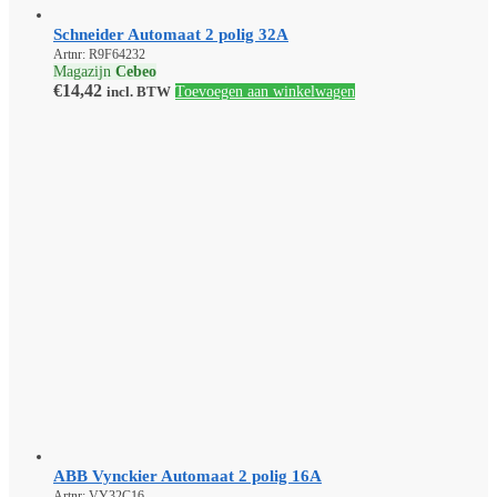
Schneider Automaat 2 polig 32A
Artnr: R9F64232
Magazijn
Cebeo
€
14,42
incl. BTW
Toevoegen aan winkelwagen
ABB Vynckier Automaat 2 polig 16A
Artnr: VY32C16