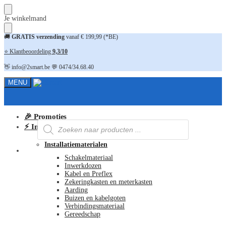
Skip
Skip
Je winkelmand
to
to
navigation
content
🚚
GRATIS verzending
vanaf € 199,99 (*BE)
⭐ Klantbeoordeling
9,3/10
👋 info@2smart.be 💬 0474/34.68.40
MENU
🎉 Promoties
Producten
⚡ Installatiematerialen
zoeken
Installatiematerialen
FAQ
Schakelmateriaal
Inwerkdozen
Kabel en Preflex
Zekeringkasten en meterkasten
Aarding
Buizen en kabelgoten
Verbindingsmateriaal
Gereedschap