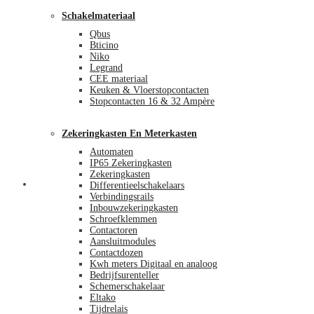
Schakelmateriaal
Qbus
Bticino
Niko
Legrand
CEE materiaal
Keuken & Vloerstopcontacten
Stopcontacten 16 & 32 Ampère
Zekeringkasten En Meterkasten
Automaten
IP65 Zekeringkasten
Zekeringkasten
Blog
Differentieelschakelaars
Verbindingsrails
Inbouwzekeringkasten
Schroefklemmen
Contactoren
Aansluitmodules
Contactdozen
Kwh meters Digitaal en analoog
Bedrijfsurenteller
Schemerschakelaar
Eltako
Tijdrelais