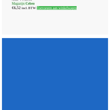
Magazijn
Cebeo
€
6,52
incl. BTW
Toevoegen aan winkelwagen