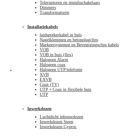
Teleruptoren en impulsschakelaars
Dimmers
Transformatoren
Installatiekabels
luidsprekerkabel in buis
Nagelklemmen en betonplugclips
Markeersystemen en Bevestigingsclips kabels
VOB
VOB in buis (flex)
Halogeen Alarm
Halogeen coax
Halogeen UTP/telefonie
Mijn account
XVB
EXVB
Coax (TV)
UTP + Coax in flexibele buis
UTP
Inwerkdozen
Luchtdicht inbouwdozen
Inwerkdozen Steen
Inwerkdozen Gyproc