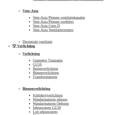
Vent-Axia
Vent-Axia Plenum ventilatiekanalen
Vent-Axia Plenum verdelers
Vent-Axia Units D
Vent-Axia Ventilatieroosters
Decentrale ventilatie
💡 Verlichting
Verlichting
Glampère Tuinpalen
GU10
Buitenverlichting
Binnenverlichting
Transformatoren
Binnenverlichting
Schilderijverlichting
Wandarmaturen inbouw
Wandarmaturen Opbouw
Inbouwspots GU10
Led inbouwspots