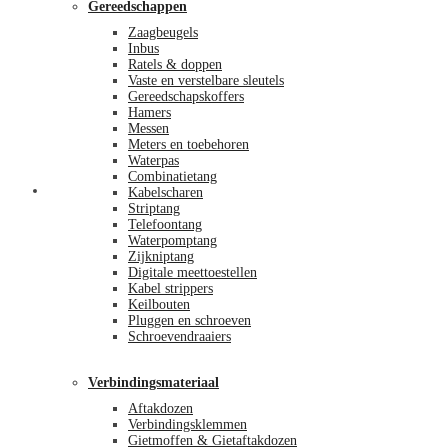
Gereedschappen
Zaagbeugels
Inbus
Ratels & doppen
Vaste en verstelbare sleutels
Gereedschapskoffers
Hamers
Messen
Meters en toebehoren
Waterpas
Combinatietang
Afrekenen
Kabelscharen
Striptang
Telefoontang
Waterpomptang
Zijkniptang
Digitale meettoestellen
Kabel strippers
Keilbouten
Pluggen en schroeven
Schroevendraaiers
Verbindingsmateriaal
Aftakdozen
Verbindingsklemmen
Gietmoffen & Gietaftakdozen