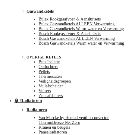
Gaswandketels
Bulex Rookgasafvoer & Aansluitsets
Bulex Gaswandketels ALLEEN Verwarming
Bulex Gaswandketels Warm water en Verwarming
Bosch Rookgasafvoer & Aansluitsets
Bosch Gaswandketels ALLEEN Verwarming
Bosch Gaswandketels Warm water en Verwarming
OVERIGE KETELS
Buis Isolatie
Ontluchters
Pellets
Thermostaten
Veiligheidsgroepen
Vuilafscheider
Vulsets
Zoneafsluiters
🏮 Radiatoren
Radiatoren
Van Marcke by Henrad ventilo-convector
ThermoBreeze Net Zero
Kranen en beugels
Paneelradiatoren