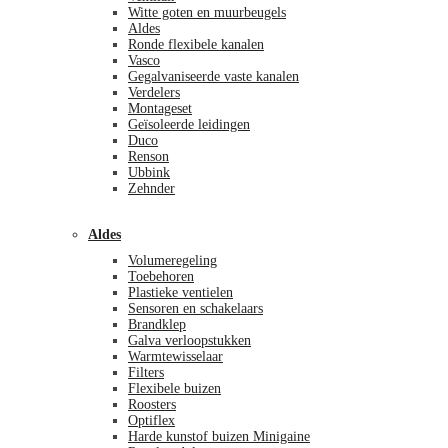
Witte goten en muurbeugels
Aldes
Ronde flexibele kanalen
Vasco
Gegalvaniseerde vaste kanalen
Verdelers
Montageset
Geïsoleerde leidingen
Duco
Renson
Ubbink
Zehnder
Aldes
Volumeregeling
Toebehoren
Plastieke ventielen
Sensoren en schakelaars
Brandklep
Galva verloopstukken
Warmtewisselaar
Filters
Flexibele buizen
Roosters
Optiflex
Harde kunstof buizen Minigaine