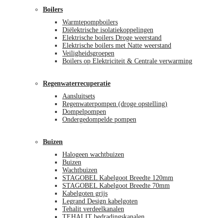
Boilers
Warmtepompboilers
Diëlektrische isolatiekoppelingen
Elektrische boilers Droge weerstand
Elektrische boilers met Natte weerstand
Veiligheidsgroepen
Boilers op Elektriciteit & Centrale verwarming
Regenwaterrecuperatie
Aansluitsets
Regenwaterpompen (droge opstelling)
Dompelpompen
Ondergedompelde pompen
Buizen
Halogeen wachtbuizen
Buizen
Wachtbuizen
STAGOBEL Kabelgoot Breedte 120mm
STAGOBEL Kabelgoot Breedte 70mm
Kabelgoten grijs
Legrand Design kabelgoten
Tehalit verdeelkanalen
TEHALIT bedradingskanalen