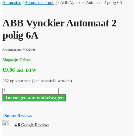
Automaten
/
Automaten 2 polig
/
ABB Vynckier Automaat 2 polig 6A
ABB Vynckier Automaat 2
polig 6A
Artikelnummer: VY32C06
Magazijn
Cebeo
€
9,06
incl. BTW
262 op voorraad (kan nabesteld worden)
ABB
Vynckier
Toevoegen aan winkelwagen
Automaat
2
polig
6A
2Smart Reviews
aantal
4.8
Google Reviews