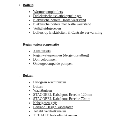
Boilers
Warmtepompboilers
Diëlektrische isolatiekoppelingen
Elektrische boilers Droge weerstand
Elektrische boilers met Natte weerstand
Veiligheidsgroepen
Boilers op Elektriciteit & Centrale verwarming
Regenwaterrecuperatie
Aansluitsets
Regenwaterpompen (droge opstelling)
Dompelpompen
Ondergedompelde pompen
Buizen
Halogeen wachtbuizen
Buizen
Wachtbuizen
STAGOBEL Kabelgoot Breedte 120mm
STAGOBEL Kabelgoot Breedte 70mm
Kabelgoten grijs
Legrand Design kabelgoten
Tehalit verdeelkanalen
TEHALIT bedradingskanalen