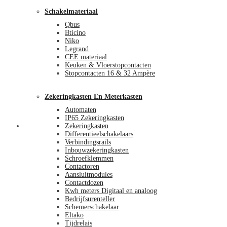
Schakelmateriaal
Qbus
Bticino
Niko
Legrand
CEE materiaal
Keuken & Vloerstopcontacten
Stopcontacten 16 & 32 Ampère
Zekeringkasten En Meterkasten
Automaten
IP65 Zekeringkasten
Blog
Zekeringkasten
Differentieelschakelaars
Verbindingsrails
Inbouwzekeringkasten
Schroefklemmen
Contactoren
Aansluitmodules
Contactdozen
Kwh meters Digitaal en analoog
Bedrijfsurenteller
Schemerschakelaar
Eltako
Tijdrelais