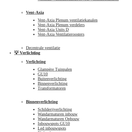
Vent-Axia
Vent-Axia Plenum ventilatiekanalen
Vent-Axia Plenum verdelers
Vent-Axia Units D
Vent-Axia Ventilatieroosters
Decentrale ventilatie
💡 Verlichting
Verlichting
Glampère Tuinpalen
GU10
Buitenverlichting
Binnenverlichting
Transformatoren
Binnenverlichting
Schilderijverlichting
Wandarmaturen inbouw
Wandarmaturen Opbouw
Inbouwspots GU10
Led inbouwspots