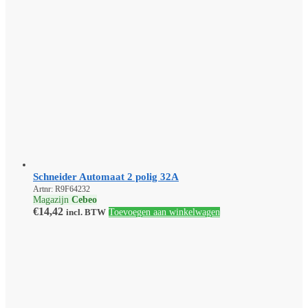
Schneider Automaat 2 polig 32A
Artnr: R9F64232
Magazijn
Cebeo
€
14,42
incl. BTW
Toevoegen aan winkelwagen