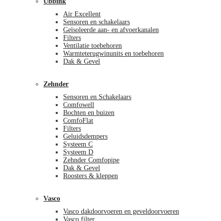
Ubbink
Air Excellent
Sensoren en schakelaars
Geïsoleerde aan- en afvoerkanalen
Filters
Ventilatie toebehoren
Warmteterugwinunits en toebehoren
Dak & Gevel
Zehnder
Sensoren en Schakelaars
Comfowell
Bochten en buizen
ComfoFlat
Filters
Geluidsdempers
Systeem C
Systeem D
Zehnder Comfopipe
Dak & Gevel
Roosters & kleppen
Vasco
Vasco dakdoorvoeren en geveldoorvoeren
Vasco filter