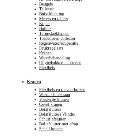
Beugels
Tellerset
Buisafdichting
Meters en tellers
Koper
Boilers
Terugslagkleppen
Toebehoren collector
Regenwaterrecuperatie
Drukregelaars
Kranen
Waterbehandeling
Uitgietbakken en kranen
Flexibels
Kranen
Flexibels en toevoerbuizen
Wasmachinekraan
Vorstvrije kranen
Gevel kranen
Bolafsluiters
Bolafsluiters Vlinder
Schuif afsluiter
Bol afsluiter met aftap
Schell kranen