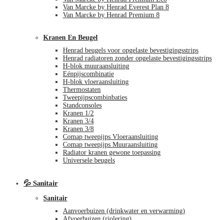
Van Marcke by Henrad Everest Plan 8
Van Marcke by Henrad Premium 8
Kranen En Beugel
Henrad beugels voor opgelaste bevestigingsstrips
Henrad radiatoren zonder opgelaste bevestigingsstrips
H-blok muuraansluiting
Eénpijscombinatie
H-blok vloeraansluiting
Thermostaten
Tweepijpscombinbaties
Standconsoles
Kranen 1/2
Kranen 3/4
Kranen 3/8
Comap tweepijps Vloeraansluiting
Comap tweepijps Muuraansluiting
Radiator kranen gewone toepassing
Universele beugels
💦 Sanitair
Sanitair
Aanvoerbuizen (drinkwater en verwarming)
Afvoerbuizen (riolering)