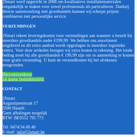
2Smart werd opgericht in 2008 om kwalitatieve installatiematerialen
toegankelijk te maken voor zowel professionals als particulieren. Dankzij
directe samenwerking met groothandels kunnen wij scherpe prijzen
combineren met persoonlijke service.
VERZENDINGEN
2Smart rekent leveringskosten voor verzendingen aan wanneer u bestelt bij
meerdere groothandels onder €199,99. We hebben ons assortiment
uitgebreid en dit extra aanbod wordt opgeslagen in meerdere logistieke
centra. Voor deze artikelen brengen wij extra kosten in rekening. Het totale
bedrag moet bij alle groothandels € 199,99 zijn om in aanmerking te komen
voor gratis verzending. U kunt de verzendkosten bij het afrekenen
terugvinden.
Herroepingsknop
14 dagen bedenktermijn
CONTACT
2Smart
Augustijnenstraat 17
3500 Hasselt
Geen afhalingen mogelijk
BTW: BE0552 795 773
Tel: 0474/34.68.40
E-mail:
info@2smart.be