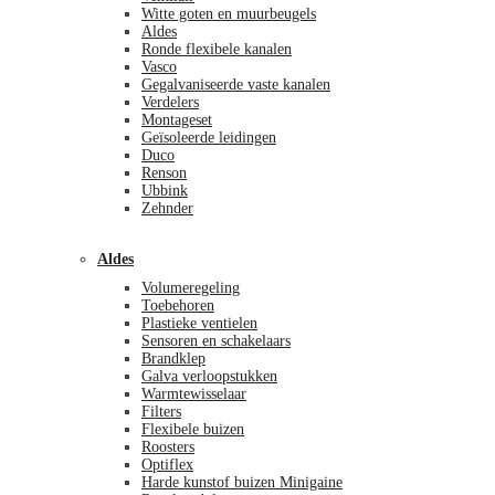
Witte goten en muurbeugels
Aldes
Ronde flexibele kanalen
Vasco
Gegalvaniseerde vaste kanalen
Verdelers
Montageset
Geïsoleerde leidingen
Duco
Renson
Ubbink
Zehnder
Aldes
Volumeregeling
Toebehoren
Plastieke ventielen
Sensoren en schakelaars
Brandklep
Galva verloopstukken
Warmtewisselaar
Filters
Flexibele buizen
Roosters
Optiflex
Harde kunstof buizen Minigaine