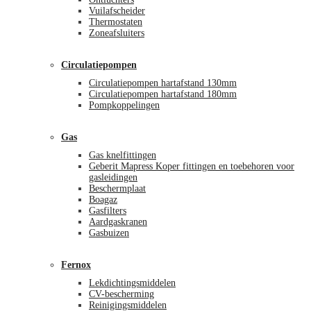
Vuilafscheider
Thermostaten
Zoneafsluiters
Circulatiepompen
Circulatiepompen hartafstand 130mm
Circulatiepompen hartafstand 180mm
Pompkoppelingen
Gas
Gas knelfittingen
Geberit Mapress Koper fittingen en toebehoren voor
gasleidingen
Beschermplaat
Boagaz
Gasfilters
Aardgaskranen
Gasbuizen
Fernox
Lekdichtingsmiddelen
CV-bescherming
Reinigingsmiddelen