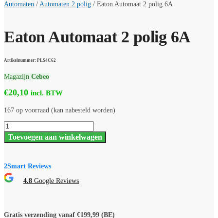
Automaten
/
Automaten 2 polig
/
Eaton Automaat 2 polig 6A
Eaton Automaat 2 polig 6A
Artikelnummer: PLS4C62
Magazijn
Cebeo
€
20,10
incl. BTW
167 op voorraad (kan nabesteld worden)
Eaton
Automaat
Toevoegen aan winkelwagen
2
polig
6A
aantal
2Smart Reviews
4.8
Google Reviews
Gratis verzending vanaf €199,99 (BE)