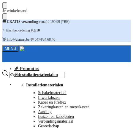
Skip
Skip
Je winkelmand
to
to
navigation
content
🚚
GRATIS verzending
vanaf € 199,99 (*BE)
⭐ Klantbeoordeling
9,3/10
👋 info@2smart.be 💬 0474/34.68.40
MENU
🎉 Promoties
Producten
⚡ Installatiematerialen
zoeken
FAQ
Installatiematerialen
Schakelmateriaal
Inwerkdozen
Kabel en Preflex
Zekeringkasten en meterkasten
Aarding
Buizen en kabelgoten
Verbindingsmateriaal
Gereedschap