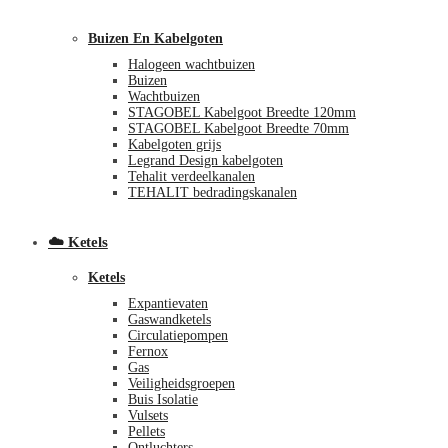
Buizen En Kabelgoten
Halogeen wachtbuizen
Buizen
Wachtbuizen
STAGOBEL Kabelgoot Breedte 120mm
STAGOBEL Kabelgoot Breedte 70mm
Kabelgoten grijs
€
0,00
0
Legrand Design kabelgoten
Tehalit verdeelkanalen
TEHALIT bedradingskanalen
☁️ Ketels
Ketels
Expantievaten
Gaswandketels
Circulatiepompen
Fernox
Gas
Veiligheidsgroepen
Buis Isolatie
Vulsets
Pellets
Ontluchters