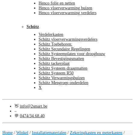
Henco folie en netten
Henco vloerverwarming buizen
Henco vloerverwarming verdelers
Schütz
Verdelerkasten
Schütz vloerverwarmingsverdelers
Schütz Toebehoren:
Schütz Secundaire Regelingen
Schütz Systeemplaten voor droogbouw
Schütz Bevestigingsmatten
Schütz tackerplaat
Schütz Systeem draagmatten
Schütz Systeem R50
Schütz Verwarmingsbuizen
Schütz Mengroep onderdelen
X
👋
info@2smart.be
–
💬
0474/34.68.40
€
0,00
0
Home
/
Winkel
/
Installatiematerialen
/
Zekeringkasten en meterkasten
/