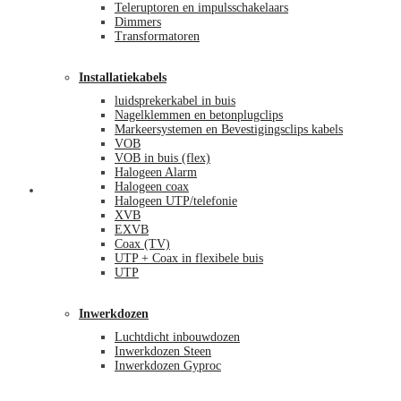
Teleruptoren en impulsschakelaars
Dimmers
Transformatoren
Installatiekabels
luidsprekerkabel in buis
Nagelklemmen en betonplugclips
Markeersystemen en Bevestigingsclips kabels
VOB
VOB in buis (flex)
Halogeen Alarm
Halogeen coax
Mijn account
Halogeen UTP/telefonie
XVB
EXVB
Coax (TV)
UTP + Coax in flexibele buis
UTP
Inwerkdozen
Luchtdicht inbouwdozen
Inwerkdozen Steen
Inwerkdozen Gyproc