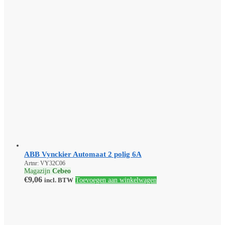
ABB Vynckier Automaat 2 polig 6A
Artnr: VY32C06
Magazijn
Cebeo
€
9,06
incl. BTW
Toevoegen aan winkelwagen