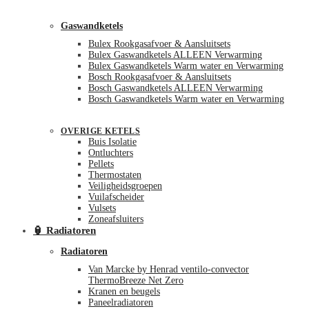
Gaswandketels
Bulex Rookgasafvoer & Aansluitsets
Bulex Gaswandketels ALLEEN Verwarming
Bulex Gaswandketels Warm water en Verwarming
Bosch Rookgasafvoer & Aansluitsets
Bosch Gaswandketels ALLEEN Verwarming
Bosch Gaswandketels Warm water en Verwarming
OVERIGE KETELS
Buis Isolatie
Ontluchters
Pellets
Thermostaten
Veiligheidsgroepen
Vuilafscheider
Vulsets
Zoneafsluiters
🏮 Radiatoren
Radiatoren
Van Marcke by Henrad ventilo-convector
ThermoBreeze Net Zero
Kranen en beugels
Paneelradiatoren