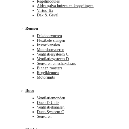
Regelmodules
Aldes galva buizen en koppelingen
Virtuo-fix
Dak & Gevel
Renson
Dakdoorvoeren
Flexibele slangen
Instortkanalen
Muurdoorvoeren
Ventilatiesysteem C
Ventilatiesysteem D
Sensoren en schakelaars
Binnen roosters
Regelkleppen
Motorunits
Duco
Ventilatiemonden
Duco D Units
Ventilatiekanalen
Duco Systeem C
Sensoren