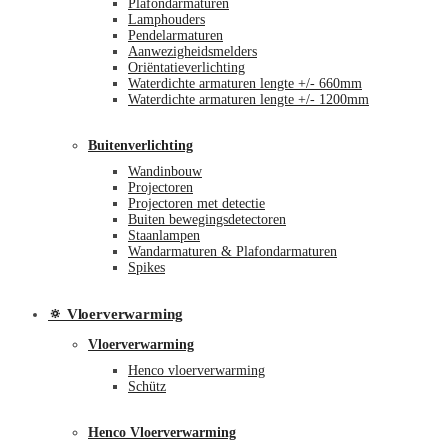
Plafondarmaturen
Lamphouders
Pendelarmaturen
Aanwezigheidsmelders
Oriëntatieverlichting
Waterdichte armaturen lengte +/- 660mm
Waterdichte armaturen lengte +/- 1200mm
Buitenverlichting
Wandinbouw
Projectoren
Projectoren met detectie
Buiten bewegingsdetectoren
Staanlampen
Wandarmaturen & Plafondarmaturen
Spikes
🔅 Vloerverwarming
Vloerverwarming
Henco vloerverwarming
Schütz
Henco Vloerverwarming