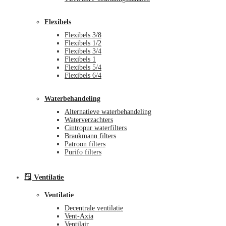
Flexibels
Flexibels 3/8
Flexibels 1/2
Flexibels 3/4
Flexibels 1
Flexibels 5/4
Flexibels 6/4
Waterbehandeling
Alternatieve waterbehandeling
Waterverzachters
Cintropur waterfilters
Braukmann filters
Patroon filters
Purifo filters
🪟 Ventilatie
Ventilatie
Decentrale ventilatie
Vent-Axia
Ventilair