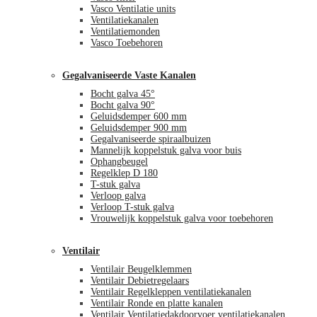
Vasco Ventilatie units
Ventilatiekanalen
Ventilatiemonden
Vasco Toebehoren
Gegalvaniseerde Vaste Kanalen
Bocht galva 45°
Bocht galva 90°
Geluidsdemper 600 mm
Geluidsdemper 900 mm
Gegalvaniseerde spiraalbuizen
Mannelijk koppelstuk galva voor buis
Ophangbeugel
Regelklep D 180
T-stuk galva
Verloop galva
Verloop T-stuk galva
Vrouwelijk koppelstuk galva voor toebehoren
Ventilair
Ventilair Beugelklemmen
Ventilair Debietregelaars
Ventilair Regelkleppen ventilatiekanalen
Ventilair Ronde en platte kanalen
Ventilair Ventilatiedakdoorvoer ventilatiekanalen