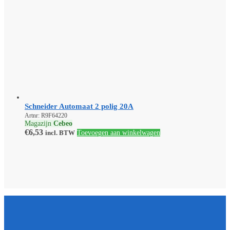
Schneider Automaat 2 polig 20A
Artnr: R9F64220
Magazijn
Cebeo
€
6,53
incl. BTW
Toevoegen aan winkelwagen