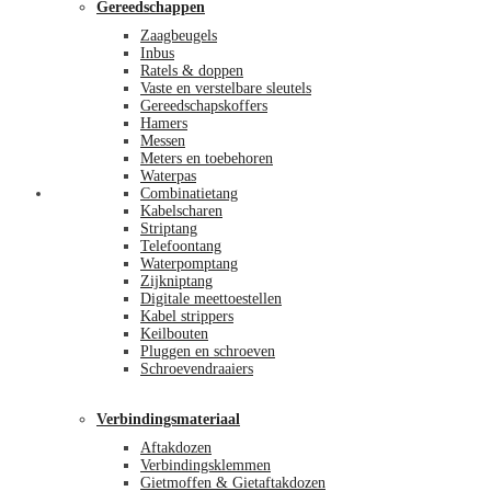
Gereedschappen
Zaagbeugels
Inbus
Ratels & doppen
Vaste en verstelbare sleutels
Gereedschapskoffers
Hamers
Messen
Meters en toebehoren
Waterpas
Afrekenen
Combinatietang
Kabelscharen
Striptang
Telefoontang
Waterpomptang
Zijkniptang
Digitale meettoestellen
Kabel strippers
Keilbouten
Pluggen en schroeven
Schroevendraaiers
Verbindingsmateriaal
Aftakdozen
Verbindingsklemmen
Gietmoffen & Gietaftakdozen