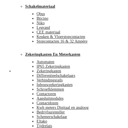
Schakelmateriaal
Qbus
Bticino
Niko
Legrand
CEE materiaal
Keuken & Vloerstopcontacten
Stopcontacten 16 & 32 Ampère
Zekeringkasten En Meterkasten
Automaten
IP65 Zekeringkasten
Blog
Zekeringkasten
Differentieelschakelaars
Verbindingsrails
Inbouwzekeringkasten
Schroefklemmen
Contactoren
Aansluitmodules
Contactdozen
Kwh meters Digitaal en analoog
Bedrijfsurenteller
Schemerschakelaar
Eltako
Tijdrelais