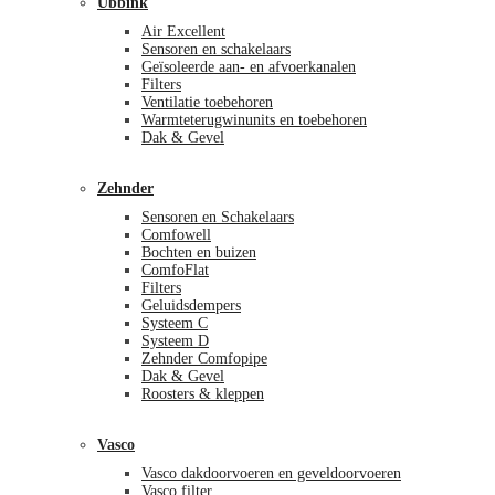
Ubbink
Air Excellent
Sensoren en schakelaars
Geïsoleerde aan- en afvoerkanalen
Filters
Ventilatie toebehoren
Warmteterugwinunits en toebehoren
Dak & Gevel
Zehnder
Sensoren en Schakelaars
Comfowell
Bochten en buizen
ComfoFlat
Filters
Geluidsdempers
Systeem C
Systeem D
Zehnder Comfopipe
Dak & Gevel
Roosters & kleppen
Vasco
Vasco dakdoorvoeren en geveldoorvoeren
Vasco filter