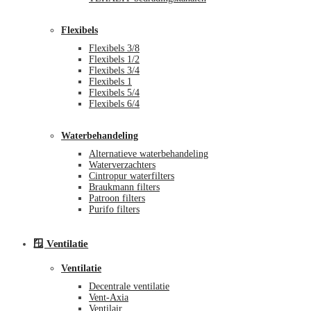
Flexibels
Flexibels 3/8
Flexibels 1/2
Flexibels 3/4
Flexibels 1
Flexibels 5/4
Flexibels 6/4
Waterbehandeling
Alternatieve waterbehandeling
Waterverzachters
Cintropur waterfilters
Braukmann filters
Patroon filters
Purifo filters
🪟 Ventilatie
Ventilatie
Decentrale ventilatie
Vent-Axia
Ventilair