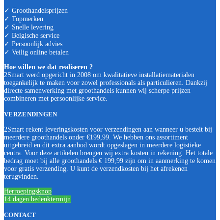
✓ Groothandelsprijzen
✓ Topmerken
✓ Snelle levering
✓ Belgische service
✓ Persoonlijk advies
✓ Veilig online betalen
Hoe willen we dat realiseren ?
2Smart werd opgericht in 2008 om kwalitatieve installatiematerialen
toegankelijk te maken voor zowel professionals als particulieren. Dankzij
directe samenwerking met groothandels kunnen wij scherpe prijzen
combineren met persoonlijke service.
VERZENDINGEN
2Smart rekent leveringskosten voor verzendingen aan wanneer u bestelt bij
meerdere groothandels onder €199,99. We hebben ons assortiment
uitgebreid en dit extra aanbod wordt opgeslagen in meerdere logistieke
centra. Voor deze artikelen brengen wij extra kosten in rekening. Het totale
bedrag moet bij alle groothandels € 199,99 zijn om in aanmerking te komen
voor gratis verzending. U kunt de verzendkosten bij het afrekenen
terugvinden.
Herroepingsknop
14 dagen bedenktermijn
CONTACT