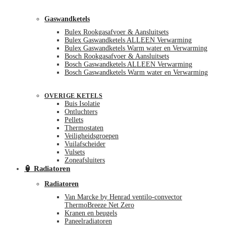
Gaswandketels
Bulex Rookgasafvoer & Aansluitsets
Bulex Gaswandketels ALLEEN Verwarming
Bulex Gaswandketels Warm water en Verwarming
Bosch Rookgasafvoer & Aansluitsets
Bosch Gaswandketels ALLEEN Verwarming
Bosch Gaswandketels Warm water en Verwarming
OVERIGE KETELS
Buis Isolatie
Ontluchters
Pellets
Thermostaten
Veiligheidsgroepen
Vuilafscheider
Vulsets
Zoneafsluiters
🏮 Radiatoren
Radiatoren
Van Marcke by Henrad ventilo-convector
ThermoBreeze Net Zero
Kranen en beugels
Paneelradiatoren