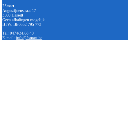
2Smart
Augustijnenstraat 17
3500 Hasselt
Geen afhalingen mogelijk
BTW: BE0552 795 773
Tel: 0474/34.68.40
E-mail:
info@2smart.be