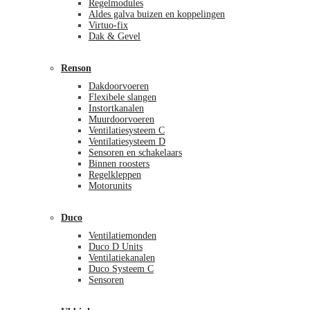
Regelmodules
Aldes galva buizen en koppelingen
Virtuo-fix
Dak & Gevel
Renson
Dakdoorvoeren
Flexibele slangen
Instortkanalen
Muurdoorvoeren
Ventilatiesysteem C
Ventilatiesysteem D
Sensoren en schakelaars
Binnen roosters
Regelkleppen
Motorunits
Duco
Ventilatiemonden
Duco D Units
Ventilatiekanalen
Duco Systeem C
Sensoren