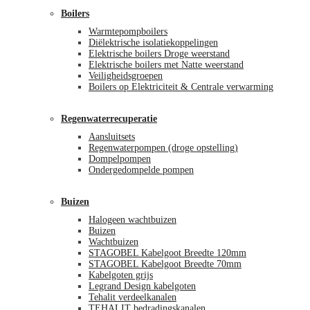
Boilers
Warmtepompboilers
Diëlektrische isolatiekoppelingen
Elektrische boilers Droge weerstand
Elektrische boilers met Natte weerstand
Veiligheidsgroepen
Boilers op Elektriciteit & Centrale verwarming
Regenwaterrecuperatie
Aansluitsets
Regenwaterpompen (droge opstelling)
Dompelpompen
Ondergedompelde pompen
Buizen
Halogeen wachtbuizen
Buizen
Wachtbuizen
STAGOBEL Kabelgoot Breedte 120mm
STAGOBEL Kabelgoot Breedte 70mm
Kabelgoten grijs
Legrand Design kabelgoten
Tehalit verdeelkanalen
TEHALIT bedradingskanalen