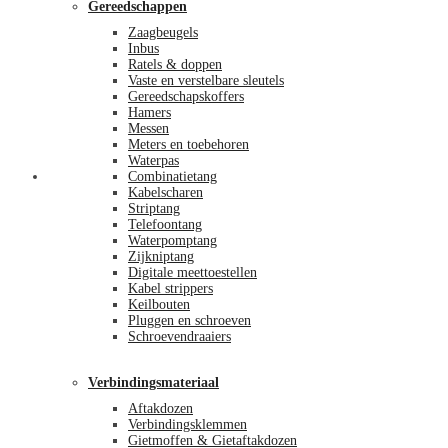
Gereedschappen
Zaagbeugels
Inbus
Ratels & doppen
Vaste en verstelbare sleutels
Gereedschapskoffers
Hamers
Messen
Meters en toebehoren
Waterpas
Afrekenen
Combinatietang
Kabelscharen
Striptang
Telefoontang
Waterpomptang
Zijkniptang
Digitale meettoestellen
Kabel strippers
Keilbouten
Pluggen en schroeven
Schroevendraaiers
Verbindingsmateriaal
Aftakdozen
Verbindingsklemmen
Gietmoffen & Gietaftakdozen