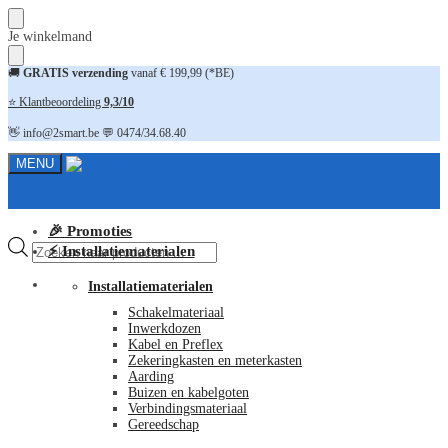
Skip
Skip
Je winkelmand
to
to
navigation
content
🚚
GRATIS verzending
vanaf € 199,99 (*BE)
⭐ Klantbeoordeling
9,3/10
👋 info@2smart.be 💬 0474/34.68.40
MENU
🎉 Promoties
Producten
⚡ Installatiematerialen
zoeken
FAQ
Installatiematerialen
Schakelmateriaal
Inwerkdozen
Kabel en Preflex
Zekeringkasten en meterkasten
Aarding
Buizen en kabelgoten
Verbindingsmateriaal
Gereedschap