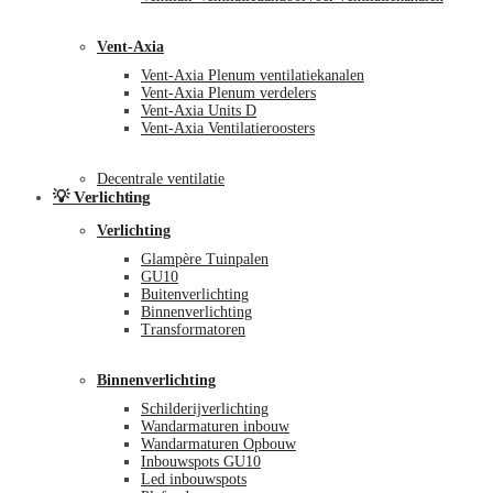
Vent-Axia
Vent-Axia Plenum ventilatiekanalen
Vent-Axia Plenum verdelers
Vent-Axia Units D
Vent-Axia Ventilatieroosters
Decentrale ventilatie
💡 Verlichting
Verlichting
Glampère Tuinpalen
GU10
Buitenverlichting
Binnenverlichting
Transformatoren
Binnenverlichting
Schilderijverlichting
Wandarmaturen inbouw
Wandarmaturen Opbouw
Inbouwspots GU10
Led inbouwspots