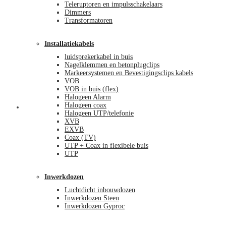
Teleruptoren en impulsschakelaars
Dimmers
Transformatoren
Installatiekabels
luidsprekerkabel in buis
Nagelklemmen en betonplugclips
Markeersystemen en Bevestigingsclips kabels
VOB
VOB in buis (flex)
Halogeen Alarm
Halogeen coax
Mijn account
Halogeen UTP/telefonie
XVB
EXVB
Coax (TV)
UTP + Coax in flexibele buis
UTP
Inwerkdozen
Luchtdicht inbouwdozen
Inwerkdozen Steen
Inwerkdozen Gyproc