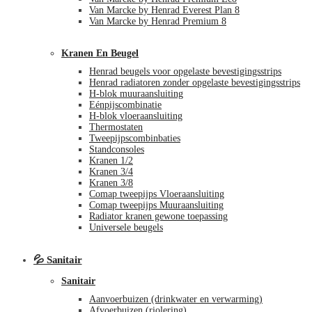
Van Marcke by Henrad Everest Plan 8
Van Marcke by Henrad Premium 8
Kranen En Beugel
Henrad beugels voor opgelaste bevestigingsstrips
Henrad radiatoren zonder opgelaste bevestigingsstrips
H-blok muuraansluiting
Eénpijscombinatie
H-blok vloeraansluiting
Thermostaten
Tweepijpscombinbaties
Standconsoles
Kranen 1/2
Kranen 3/4
Kranen 3/8
Comap tweepijps Vloeraansluiting
Comap tweepijps Muuraansluiting
Radiator kranen gewone toepassing
Universele beugels
💦 Sanitair
Sanitair
Aanvoerbuizen (drinkwater en verwarming)
Afvoerbuizen (riolering)