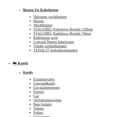
Buizen En Kabelgoten
Halogeen wachtbuizen
Buizen
Wachtbuizen
STAGOBEL Kabelgoot Breedte 120mm
STAGOBEL Kabelgoot Breedte 70mm
Kabelgoten grijs
€
0,00
0
Legrand Design kabelgoten
Tehalit verdeelkanalen
TEHALIT bedradingskanalen
☁️ Ketels
Ketels
Expantievaten
Gaswandketels
Circulatiepompen
Fernox
Gas
Veiligheidsgroepen
Buis Isolatie
Vulsets
Pellets
Ontluchters