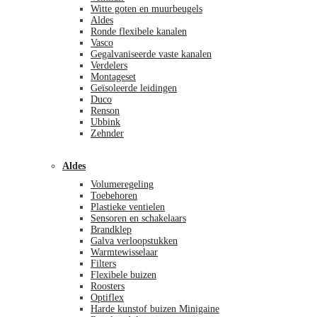
Witte goten en muurbeugels
Aldes
Ronde flexibele kanalen
Vasco
Gegalvaniseerde vaste kanalen
Verdelers
Montageset
Geïsoleerde leidingen
Duco
Renson
Ubbink
Zehnder
Aldes
Volumeregeling
Toebehoren
Plastieke ventielen
Sensoren en schakelaars
Brandklep
Galva verloopstukken
Warmtewisselaar
Filters
Flexibele buizen
Roosters
Optiflex
Harde kunstof buizen Minigaine