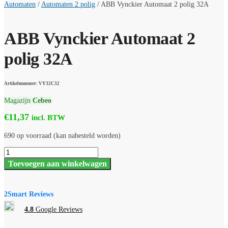
Automaten
/
Automaten 2 polig
/
ABB Vynckier Automaat 2 polig 32A
ABB Vynckier Automaat 2
polig 32A
Artikelnummer: VY32C32
Magazijn
Cebeo
€
11,37
incl. BTW
690 op voorraad (kan nabesteld worden)
ABB
Vynckier
Toevoegen aan winkelwagen
Automaat
2
polig
32A
2Smart Reviews
aantal
4.8
Google Reviews