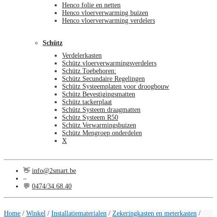
Henco folie en netten
Henco vloerverwarming buizen
Henco vloerverwarming verdelers
Schütz
Verdelerkasten
Schütz vloerverwarmingsverdelers
Schütz Toebehoren:
Schütz Secundaire Regelingen
Schütz Systeemplaten voor droogbouw
Schütz Bevestigingsmatten
Schütz tackerplaat
Schütz Systeem draagmatten
Schütz Systeem R50
Schütz Verwarmingsbuizen
Schütz Mengroep onderdelen
X
👋
info@2smart.be
–
💬
0474/34.68.40
€
0,00
0
Home
/
Winkel
/
Installatiematerialen
/
Zekeringkasten en meterkasten
/