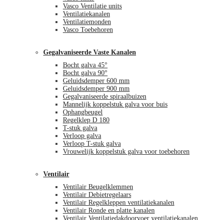
Vasco Ventilatie units
Ventilatiekanalen
Ventilatiemonden
Vasco Toebehoren
Gegalvaniseerde Vaste Kanalen
Bocht galva 45°
Bocht galva 90°
Geluidsdemper 600 mm
Geluidsdemper 900 mm
Gegalvaniseerde spiraalbuizen
Mannelijk koppelstuk galva voor buis
Ophangbeugel
Regelklep D 180
T-stuk galva
Verloop galva
Verloop T-stuk galva
Vrouwelijk koppelstuk galva voor toebehoren
Ventilair
Ventilair Beugelklemmen
Ventilair Debietregelaars
Ventilair Regelkleppen ventilatiekanalen
Ventilair Ronde en platte kanalen
Ventilair Ventilatiedakdoorvoer ventilatiekanalen