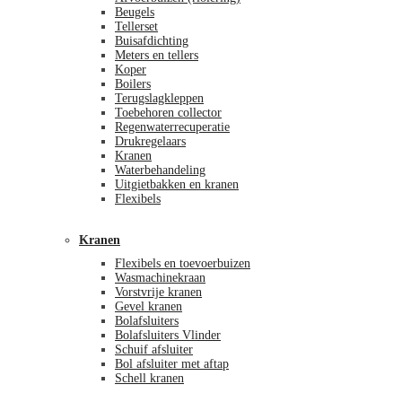
Beugels
Tellerset
Buisafdichting
Meters en tellers
Koper
Boilers
Terugslagkleppen
Toebehoren collector
Regenwaterrecuperatie
Drukregelaars
Kranen
Waterbehandeling
Uitgietbakken en kranen
Flexibels
Kranen
Flexibels en toevoerbuizen
Wasmachinekraan
Vorstvrije kranen
Gevel kranen
Bolafsluiters
Bolafsluiters Vlinder
Schuif afsluiter
Bol afsluiter met aftap
Schell kranen