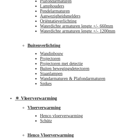
Plafondarmaturen
Lamphouders
Pendelarmaturen
Aanwezigheidsmelders
Oriëntatieverlichting
Waterdichte armaturen lengte +/- 660mm
Waterdichte armaturen lengte +/- 1200mm
Buitenverlichting
Wandinbouw
Projectoren
Projectoren met detectie
Buiten bewegingsdetectoren
Staanlampen
Wandarmaturen & Plafondarmaturen
Spikes
🔅 Vloerverwarming
Vloerverwarming
Henco vloerverwarming
Schütz
Henco Vloerverwarming