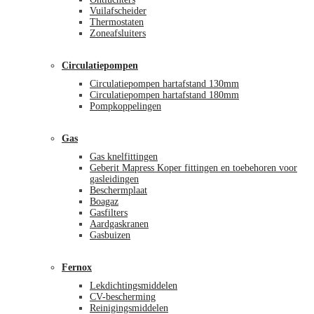
Vuilafscheider
Thermostaten
Zoneafsluiters
Circulatiepompen
Circulatiepompen hartafstand 130mm
Circulatiepompen hartafstand 180mm
Pompkoppelingen
Gas
Gas knelfittingen
Geberit Mapress Koper fittingen en toebehoren voor
gasleidingen
Beschermplaat
Boagaz
Gasfilters
Aardgaskranen
Gasbuizen
Fernox
Lekdichtingsmiddelen
CV-bescherming
Reinigingsmiddelen