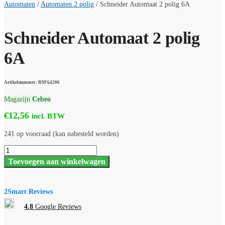
Automaten
/
Automaten 2 polig
/
Schneider Automaat 2 polig 6A
Schneider Automaat 2 polig
6A
Artikelnummer: R9F64206
Magazijn
Cebeo
€
12,56
incl. BTW
241 op voorraad (kan nabesteld worden)
Schneider
Automaat
Toevoegen aan winkelwagen
2
polig
6A
aantal
2Smart Reviews
4.8
Google Reviews