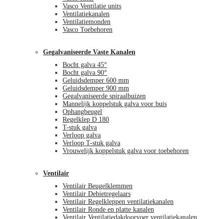
Vasco Ventilatie units
Ventilatiekanalen
Ventilatiemonden
Vasco Toebehoren
Gegalvaniseerde Vaste Kanalen
Bocht galva 45°
Bocht galva 90°
Geluidsdemper 600 mm
Geluidsdemper 900 mm
Gegalvaniseerde spiraalbuizen
Mannelijk koppelstuk galva voor buis
Ophangbeugel
Regelklep D 180
T-stuk galva
Verloop galva
Verloop T-stuk galva
Vrouwelijk koppelstuk galva voor toebehoren
Ventilair
Ventilair Beugelklemmen
Ventilair Debietregelaars
Ventilair Regelkleppen ventilatiekanalen
Ventilair Ronde en platte kanalen
Ventilair Ventilatiedakdoorvoer ventilatiekanalen