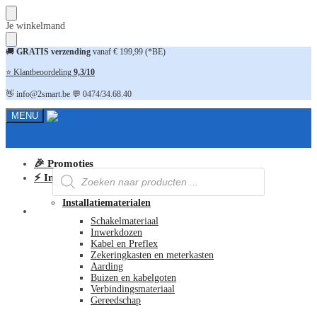
Skip
Skip
Je winkelmand
to
to
navigation
content
🚚
GRATIS verzending
vanaf € 199,99 (*BE)
⭐ Klantbeoordeling
9,3/10
👋 info@2smart.be 💬 0474/34.68.40
MENU
🎉 Promoties
Producten
⚡ Installatiematerialen
zoeken
Installatiematerialen
FAQ
Schakelmateriaal
Inwerkdozen
Kabel en Preflex
Zekeringkasten en meterkasten
Aarding
Buizen en kabelgoten
Verbindingsmateriaal
Gereedschap