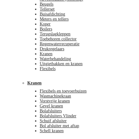
Beugels
Tellerset
Buisafdichting
Meters en tellers
Koper
Boilers
Terugslagkleppen
Toebehoren collector
Regenwaterrecuperatie
Drukregelaars
Kranen
Waterbehandeling
Uitgietbakken en kranen
Flexibels
Kranen
Flexibels en toevoerbuizen
Wasmachinekraan
Vorstvrije kranen
Gevel kranen
Bolafsluiters
Bolafsluiters Vlinder
Schuif afsluiter
Bol afsluiter met aftap
Schell kranen