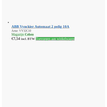
ABB Vynckier Automaat 2 polig 10A
Artnr: VY32C10
Magazijn
Cebeo
€
7,54
incl. BTW
Toevoegen aan winkelwagen