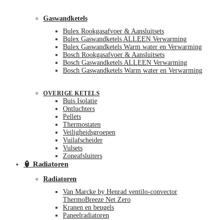
Gaswandketels
Bulex Rookgasafvoer & Aansluitsets
Bulex Gaswandketels ALLEEN Verwarming
Bulex Gaswandketels Warm water en Verwarming
Bosch Rookgasafvoer & Aansluitsets
Bosch Gaswandketels ALLEEN Verwarming
Bosch Gaswandketels Warm water en Verwarming
OVERIGE KETELS
Buis Isolatie
Ontluchters
Pellets
Thermostaten
Veiligheidsgroepen
Vuilafscheider
Vulsets
Zoneafsluiters
🏮 Radiatoren
Radiatoren
Van Marcke by Henrad ventilo-convector
ThermoBreeze Net Zero
Kranen en beugels
Paneelradiatoren