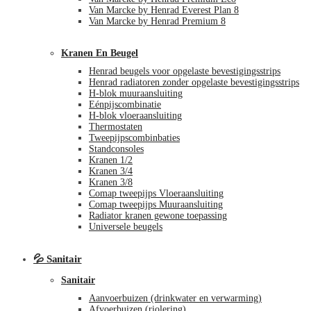
Van Marcke by Henrad Everest Plan 8
Van Marcke by Henrad Premium 8
Kranen En Beugel
Henrad beugels voor opgelaste bevestigingsstrips
Henrad radiatoren zonder opgelaste bevestigingsstrips
H-blok muuraansluiting
Eénpijscombinatie
H-blok vloeraansluiting
Thermostaten
Tweepijpscombinbaties
Standconsoles
Kranen 1/2
Kranen 3/4
Kranen 3/8
Comap tweepijps Vloeraansluiting
Comap tweepijps Muuraansluiting
Radiator kranen gewone toepassing
Universele beugels
💦 Sanitair
Sanitair
Aanvoerbuizen (drinkwater en verwarming)
Afvoerbuizen (riolering)