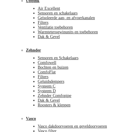
Ubbink
Air Excellent
Sensoren en schakelaars
Geïsoleerde aan- en afvoerkanalen
Filters
Ventilatie toebehoren
Warmteterugwinunits en toebehoren
Dak & Gevel
Zehnder
Sensoren en Schakelaars
Comfowell
Bochten en buizen
ComfoFlat
Filters
Geluidsdempers
Systeem C
Systeem D
Zehnder Comfopipe
Dak & Gevel
Roosters & kleppen
Vasco
Vasco dakdoorvoeren en geveldoorvoeren
Vasco filter