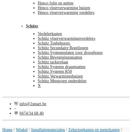
Henco folie en netten
Henco vloerverwarming buizen
Henco vloerverwarming verdelers
Schütz
Verdelerkasten
Schütz vloerverwarmingsverdelers
Schütz Toebehoren:
Schütz Secundaire Regelingen
Schütz Systeemplaten voor droogbouw
Schütz Bevestigingsmatten
Schütz tackerplaat
Schütz Systeem draagmatten
Schütz Systeem R50
Schütz Verwarmingsbuizen
Schütz Mengroep onderdelen
X
👋
info@2smart.be
–
💬
0474/34.68.40
€
0,00
0
Home
/
Winkel
/
Installatiematerialen
/
Zekeringkasten en meterkasten
/