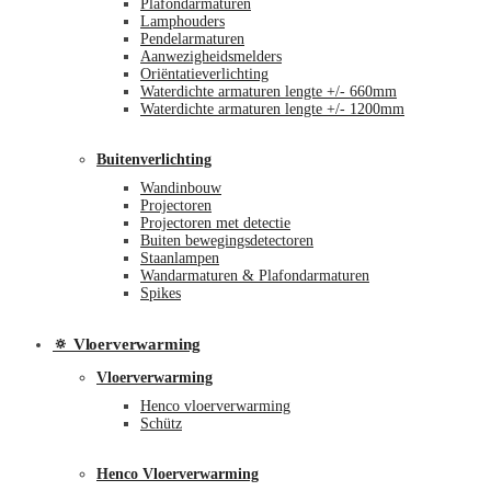
Plafondarmaturen
Lamphouders
Pendelarmaturen
Aanwezigheidsmelders
Oriëntatieverlichting
Waterdichte armaturen lengte +/- 660mm
Waterdichte armaturen lengte +/- 1200mm
Buitenverlichting
Wandinbouw
Projectoren
Projectoren met detectie
Buiten bewegingsdetectoren
Staanlampen
Wandarmaturen & Plafondarmaturen
Spikes
🔅 Vloerverwarming
Vloerverwarming
Henco vloerverwarming
Schütz
Henco Vloerverwarming