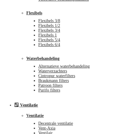
Flexibels
Flexibels 3/8
Flexibels 1/2
Flexibels 3/4
Flexibels 1
Flexibels 5/4
Flexibels 6/4
Waterbehandeling
Alternatieve waterbehandeling
Waterverzachters
Cintropur waterfilters
Braukmann filters
Patroon filters
Purifo filters
🪟 Ventilatie
Ventilatie
Decentrale ventilatie
Vent-Axia
Ventilair