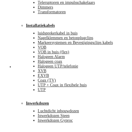
Teleruptoren en impulsschakelaars
Dimmers
Transformatoren
Installatiekabels
luidsprekerkabel in buis
Nagelklemmen en betonplugclips
Markeersystemen en Bevestigingsclips kabels
VOB
VOB in buis (flex)
Halogeen Alarm
Halogeen coax
Halogeen UTP/telefonie
Mijn account
XVB
EXVB
Coax (TV)
UTP + Coax in flexibele buis
UTP
Inwerkdozen
Luchtdicht inbouwdozen
Inwerkdozen Steen
Inwerkdozen Gyproc