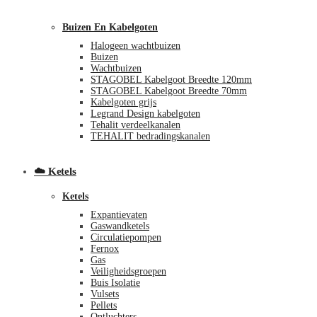
Buizen En Kabelgoten
Halogeen wachtbuizen
Buizen
Wachtbuizen
STAGOBEL Kabelgoot Breedte 120mm
STAGOBEL Kabelgoot Breedte 70mm
Kabelgoten grijs
Legrand Design kabelgoten
€
0,00
0
Tehalit verdeelkanalen
TEHALIT bedradingskanalen
☁️ Ketels
Ketels
Expantievaten
Gaswandketels
Circulatiepompen
Fernox
Gas
Veiligheidsgroepen
Buis Isolatie
Vulsets
Pellets
Ontluchters