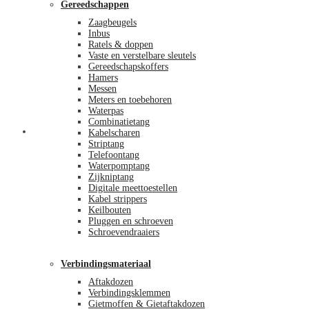
Gereedschappen
Zaagbeugels
Inbus
Ratels & doppen
Vaste en verstelbare sleutels
Gereedschapskoffers
Hamers
Messen
Meters en toebehoren
Waterpas
Combinatietang
Afrekenen
Kabelscharen
Striptang
Telefoontang
Waterpomptang
Zijkniptang
Digitale meettoestellen
Kabel strippers
Keilbouten
Pluggen en schroeven
Schroevendraaiers
Verbindingsmateriaal
Aftakdozen
Verbindingsklemmen
Gietmoffen & Gietaftakdozen