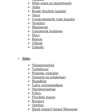
Witte goten en muurbeugels
Aldes
Ronde flexibele kanalen
Vasco
Gegalvaniseerde vaste kanalen
Verdelers
Montageset
Geïsoleerde leidingen
Duco
Renson
Ubbink
Zehnder
Aldes
Volumeregeling
Toebehoren
Plastieke ventielen
Sensoren en schakelaars
Brandklep
Galva verloopstukken
Warmtewisselaar
Filters
Flexibele buizen
Roosters
Optiflex
Harde kunstof buizen Minigaine