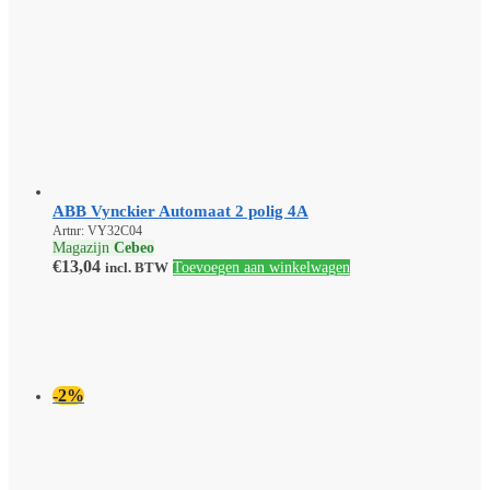
ABB Vynckier Automaat 2 polig 4A
Artnr: VY32C04
Magazijn
Cebeo
€
13,04
incl. BTW
Toevoegen aan winkelwagen
-2%