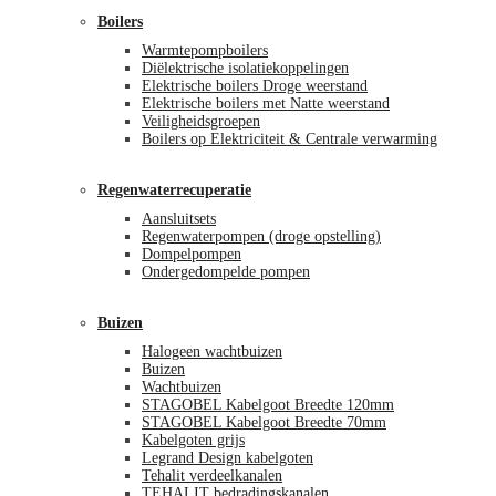
Boilers
Warmtepompboilers
Diëlektrische isolatiekoppelingen
Elektrische boilers Droge weerstand
Elektrische boilers met Natte weerstand
Veiligheidsgroepen
Boilers op Elektriciteit & Centrale verwarming
Regenwaterrecuperatie
Aansluitsets
Regenwaterpompen (droge opstelling)
Dompelpompen
Ondergedompelde pompen
Buizen
Halogeen wachtbuizen
Buizen
Wachtbuizen
STAGOBEL Kabelgoot Breedte 120mm
STAGOBEL Kabelgoot Breedte 70mm
Kabelgoten grijs
Legrand Design kabelgoten
Tehalit verdeelkanalen
TEHALIT bedradingskanalen