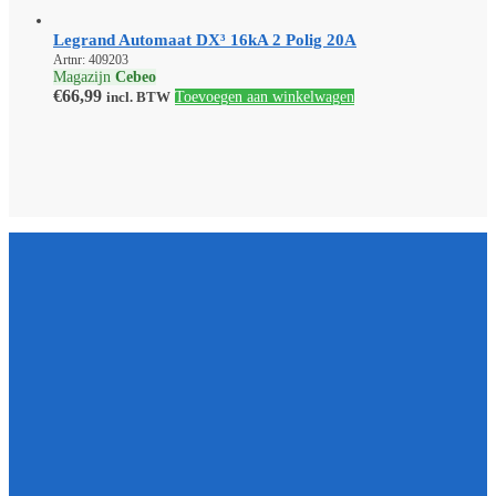
Legrand Automaat DX³ 16kA 2 Polig 20A
Artnr: 409203
Magazijn
Cebeo
€
66,99
incl. BTW
Toevoegen aan winkelwagen