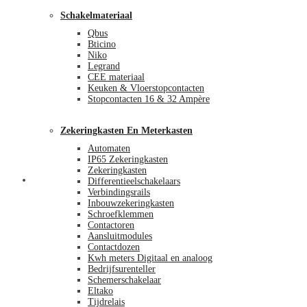
Schakelmateriaal
Qbus
Bticino
Niko
Legrand
CEE materiaal
Keuken & Vloerstopcontacten
Stopcontacten 16 & 32 Ampère
Zekeringkasten En Meterkasten
Automaten
IP65 Zekeringkasten
Zekeringkasten
Blog
Differentieelschakelaars
Verbindingsrails
Inbouwzekeringkasten
Schroefklemmen
Contactoren
Aansluitmodules
Contactdozen
Kwh meters Digitaal en analoog
Bedrijfsurenteller
Schemerschakelaar
Eltako
Tijdrelais