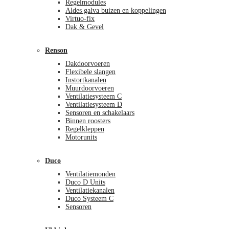
Regelmodules
Aldes galva buizen en koppelingen
Virtuo-fix
Dak & Gevel
Renson
Dakdoorvoeren
Flexibele slangen
Instortkanalen
Muurdoorvoeren
Ventilatiesysteem C
Ventilatiesysteem D
Sensoren en schakelaars
Binnen roosters
Regelkleppen
Motorunits
Duco
Ventilatiemonden
Duco D Units
Ventilatiekanalen
Duco Systeem C
Sensoren