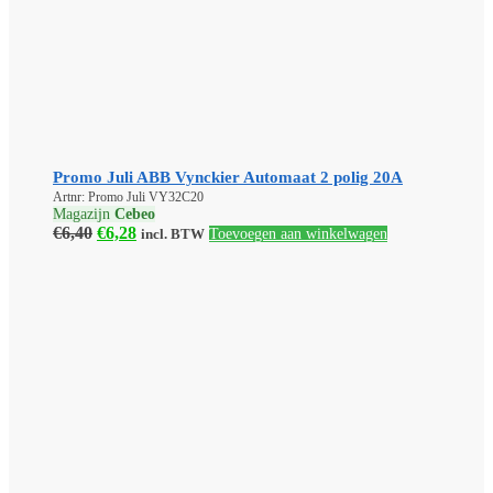
Promo Juli ABB Vynckier Automaat 2 polig 20A
Artnr: Promo Juli VY32C20
Magazijn
Cebeo
Oorspronkelijke
Huidige
€
6,40
€
6,28
incl. BTW
Toevoegen aan winkelwagen
prijs
prijs
was:
is:
€6,40.
€6,28.