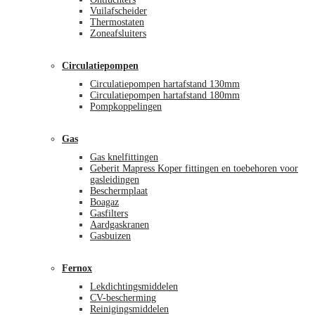
Vuilafscheider
Thermostaten
Zoneafsluiters
Circulatiepompen
Circulatiepompen hartafstand 130mm
Circulatiepompen hartafstand 180mm
Pompkoppelingen
Gas
Gas knelfittingen
Geberit Mapress Koper fittingen en toebehoren voor
gasleidingen
Beschermplaat
Boagaz
Gasfilters
Aardgaskranen
Gasbuizen
Fernox
Lekdichtingsmiddelen
CV-bescherming
Reinigingsmiddelen