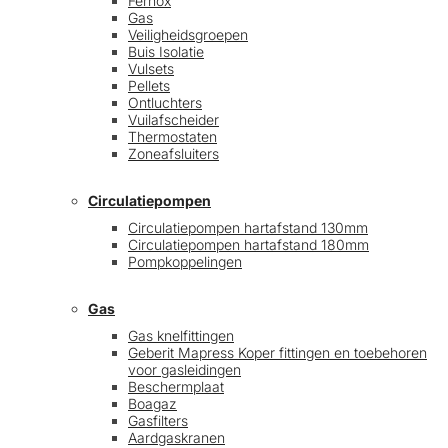
Fernox
Gas
Veiligheidsgroepen
Buis Isolatie
Vulsets
Pellets
Ontluchters
Vuilafscheider
Thermostaten
Zoneafsluiters
Circulatiepompen
Circulatiepompen hartafstand 130mm
Circulatiepompen hartafstand 180mm
Pompkoppelingen
Gas
Gas knelfittingen
Geberit Mapress Koper fittingen en toebehoren
voor gasleidingen
Beschermplaat
Boagaz
Gasfilters
Aardgaskranen