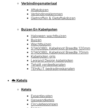
Verbindingsmateriaal
Aftakdozen
Verbindingsklemmen
Gietmoffen & Gietaftakdozen
Buizen En Kabelgoten
Halogeen wachtbuizen
Buizen
€
0,00
0
Wachtbuizen
STAGOBEL Kabelgoot Breedte 120mm
STAGOBEL Kabelgoot Breedte 70mm
Kabelgoten grijs
Legrand Design kabelgoten
Tehalit verdeelkanalen
TEHALIT bedradingskanalen
☁️ Ketels
Ketels
Expantievaten
Gaswandketels
Circulatiepompen