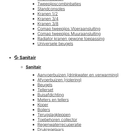
Tweepijpscombinbaties
Standconsoles
Kranen 1/2
Kranen 3/4
Kranen 3/8
Comap tweepijps Vloeraansluiting
Comap tweepijps Muuraansluiting
Radiator kranen gewone toepassing
Universele beugels
💦 Sanitair
Sanitair
Aanvoerbuizen (drinkwater en verwarming)
Afvoerbuizen (riolering)
Beugels
Tellerset
Buisafdichting
Meters en tellers
Koper
Boilers
Terugslagkleppen
Toebehoren collector
Regenwaterrecuperatie
Drukregelaars