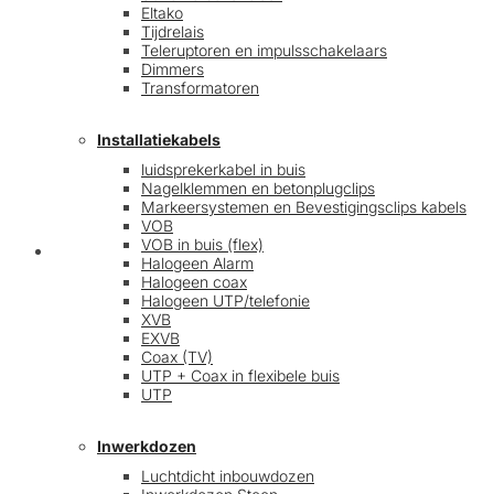
Eltako
Tijdrelais
Teleruptoren en impulsschakelaars
Dimmers
Transformatoren
Installatiekabels
luidsprekerkabel in buis
Nagelklemmen en betonplugclips
Markeersystemen en Bevestigingsclips kabels
VOB
VOB in buis (flex)
Mijn account
Halogeen Alarm
Halogeen coax
Halogeen UTP/telefonie
XVB
EXVB
Coax (TV)
UTP + Coax in flexibele buis
UTP
Inwerkdozen
Luchtdicht inbouwdozen