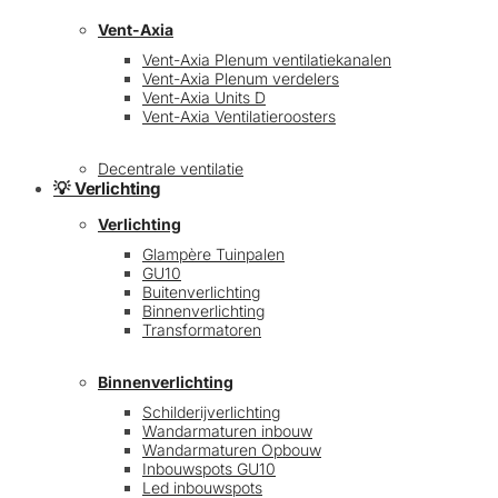
Vent-Axia
Vent-Axia Plenum ventilatiekanalen
Vent-Axia Plenum verdelers
Vent-Axia Units D
Vent-Axia Ventilatieroosters
Decentrale ventilatie
💡 Verlichting
Verlichting
Glampère Tuinpalen
GU10
Buitenverlichting
Binnenverlichting
Transformatoren
Binnenverlichting
Schilderijverlichting
Wandarmaturen inbouw
Wandarmaturen Opbouw
Inbouwspots GU10
Led inbouwspots