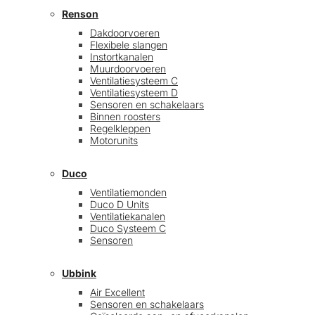
Renson
Dakdoorvoeren
Flexibele slangen
Instortkanalen
Muurdoorvoeren
Ventilatiesysteem C
Ventilatiesysteem D
Sensoren en schakelaars
Binnen roosters
Regelkleppen
Motorunits
Duco
Ventilatiemonden
Duco D Units
Ventilatiekanalen
Duco Systeem C
Sensoren
Ubbink
Air Excellent
Sensoren en schakelaars