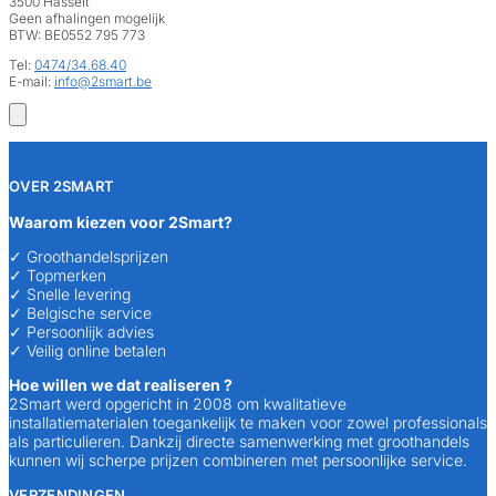
3500 Hasselt
Geen afhalingen mogelijk
BTW: BE0552 795 773
Tel:
0474/34.68.40
E-mail:
info@2smart.be
OVER 2SMART
Waarom kiezen voor 2Smart?
✓ Groothandelsprijzen
✓ Topmerken
✓ Snelle levering
✓ Belgische service
✓ Persoonlijk advies
✓ Veilig online betalen
Hoe willen we dat realiseren ?
2Smart werd opgericht in 2008 om kwalitatieve
installatiematerialen toegankelijk te maken voor zowel professionals
als particulieren. Dankzij directe samenwerking met groothandels
kunnen wij scherpe prijzen combineren met persoonlijke service.
VERZENDINGEN