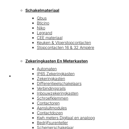
Schakelmateriaal
Qbus
Bticino
Niko
Legrand
CEE materiaal
Keuken & Vloerstopcontacten
Stopcontacten 16 & 32 Ampère
Zekeringkasten En Meterkasten
Automaten
IP65 Zekeringkasten
Blog
Zekeringkasten
Differentieelschakelaars
Verbindingsrails
Inbouwzekeringkasten
Schroefklemmen
Contactoren
Aansluitmodules
Contactdozen
Kwh meters Digitaal en analoog
Bedrijfsurenteller
Schemerschakelaar