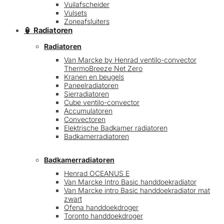
Vuilafscheider
Vulsets
Zoneafsluiters
🏮 Radiatoren
Radiatoren
Van Marcke by Henrad ventilo-convector
ThermoBreeze Net Zero
Kranen en beugels
Paneelradiatoren
Sierradiatoren
Cube ventilo-convector
Accumulatoren
Convectoren
Elektrische Badkamer radiatoren
Badkamerradiatoren
Badkamerradiatoren
Henrad OCEANUS E
Van Marcke Intro Basic handdoekradiator
Van Marcke intro Basic handdoekradiator mat
zwart
Ofena handdoekdroger
Toronto handdoekdroger