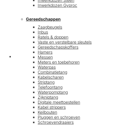
Inwerkdozen Steen
Inwerkdozen Gyproc
Gereedschappen
Zaagbeugels
Inbus
Ratels & doppen
Vaste en verstelbare sleutels
Gereedschapskoffers
Hamers
Afrekenen
Messen
Meters en toebehoren
Waterpas
Combinatietang
Kabelscharen
Striptang
Telefoontang
Waterpomptang
Zijkniptang
Digitale meettoestellen
Kabel strippers
Keilbouten
Pluggen en schroeven
Schroevendraaiers