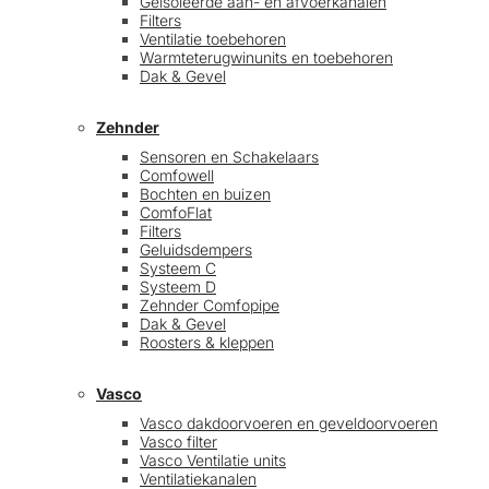
Geïsoleerde aan- en afvoerkanalen
Filters
Ventilatie toebehoren
Warmteterugwinunits en toebehoren
Dak & Gevel
Zehnder
Sensoren en Schakelaars
Comfowell
Bochten en buizen
ComfoFlat
Filters
Geluidsdempers
Systeem C
Systeem D
Zehnder Comfopipe
Dak & Gevel
Roosters & kleppen
Vasco
Vasco dakdoorvoeren en geveldoorvoeren
Vasco filter
Vasco Ventilatie units
Ventilatiekanalen