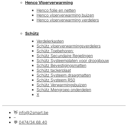
Henco Vloerverwarming
Henco folie en netten
Henco vloerverwarming buizen
Henco vloerverwarming verdelers
Schütz
Verdelerkasten
Schütz vloerverwarmingsverdelers
Schütz Toebehoren:
Schütz Secundaire Regelingen
Schütz Systeemplaten voor droogbouw
Schütz Bevestigingsmatten
Schütz tackerplaat
Schütz Systeem draagmatten
Schütz Systeem R50
Schütz Verwarmingsbuizen
Schütz Mengroep onderdelen
X
👋
info@2smart.be
–
💬
0474/34.68.40