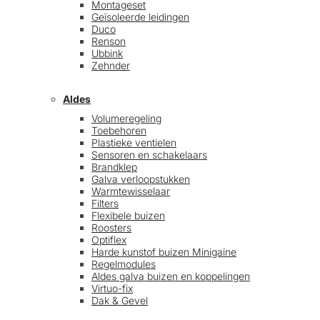
Montageset
Geïsoleerde leidingen
Duco
Renson
Ubbink
Zehnder
Aldes
Volumeregeling
Toebehoren
Plastieke ventielen
Sensoren en schakelaars
Brandklep
Galva verloopstukken
Warmtewisselaar
Filters
Flexibele buizen
Roosters
Optiflex
Harde kunstof buizen Minigaine
Regelmodules
Aldes galva buizen en koppelingen
Virtuo-fix
Dak & Gevel