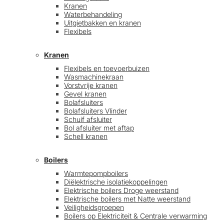
Kranen
Waterbehandeling
Uitgietbakken en kranen
Flexibels
Kranen
Flexibels en toevoerbuizen
Wasmachinekraan
Vorstvrije kranen
Gevel kranen
Bolafsluiters
Bolafsluiters Vlinder
Schuif afsluiter
Bol afsluiter met aftap
Schell kranen
Boilers
Warmtepompboilers
Diëlektrische isolatiekoppelingen
Elektrische boilers Droge weerstand
Elektrische boilers met Natte weerstand
Veiligheidsgroepen
Boilers op Elektriciteit & Centrale verwarming