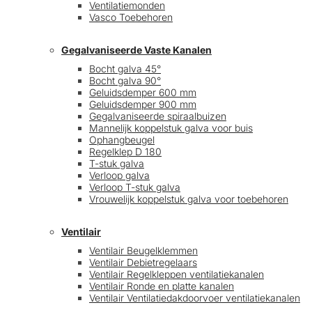
Ventilatiemonden
Vasco Toebehoren
Gegalvaniseerde Vaste Kanalen
Bocht galva 45°
Bocht galva 90°
Geluidsdemper 600 mm
Geluidsdemper 900 mm
Gegalvaniseerde spiraalbuizen
Mannelijk koppelstuk galva voor buis
Ophangbeugel
Regelklep D 180
T-stuk galva
Verloop galva
Verloop T-stuk galva
Vrouwelijk koppelstuk galva voor toebehoren
Ventilair
Ventilair Beugelklemmen
Ventilair Debietregelaars
Ventilair Regelkleppen ventilatiekanalen
Ventilair Ronde en platte kanalen
Ventilair Ventilatiedakdoorvoer ventilatiekanalen