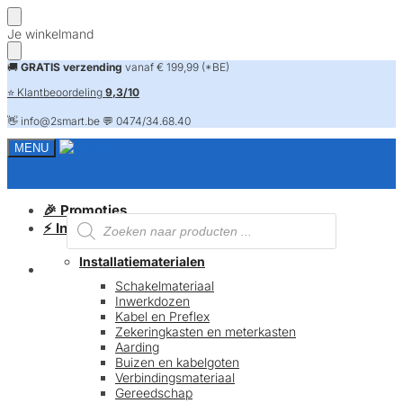
Skip
Skip
Je winkelmand
to
to
navigation
content
🚚
GRATIS verzending
vanaf € 199,99 (*BE)
⭐ Klantbeoordeling
9,3/10
👋 info@2smart.be 💬 0474/34.68.40
MENU
🎉 Promoties
Producten
⚡ Installatiematerialen
zoeken
Installatiematerialen
FAQ
Schakelmateriaal
Inwerkdozen
Kabel en Preflex
Zekeringkasten en meterkasten
Aarding
Buizen en kabelgoten
Verbindingsmateriaal
Gereedschap