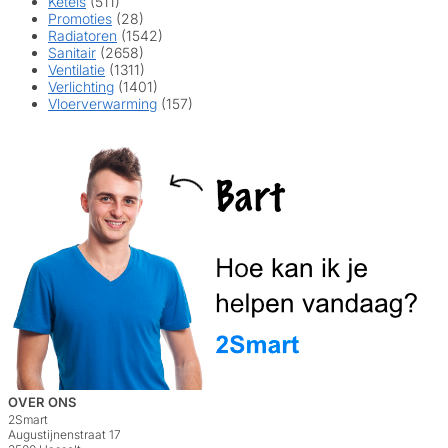
Ketels
(511)
Promoties
(28)
Radiatoren
(1542)
Sanitair
(2658)
Ventilatie
(1311)
Verlichting
(1401)
Vloerverwarming
(157)
OVER ONS
2Smart
Augustijnenstraat 17