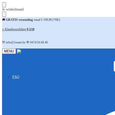
Skip
Skip
Je winkelmand
to
to
navigation
content
🚚
GRATIS verzending
vanaf € 199,99 (*BE)
⭐ Klantbeoordeling
9,3/10
👋 info@2smart.be 💬 0474/34.68.40
MENU
FAQ