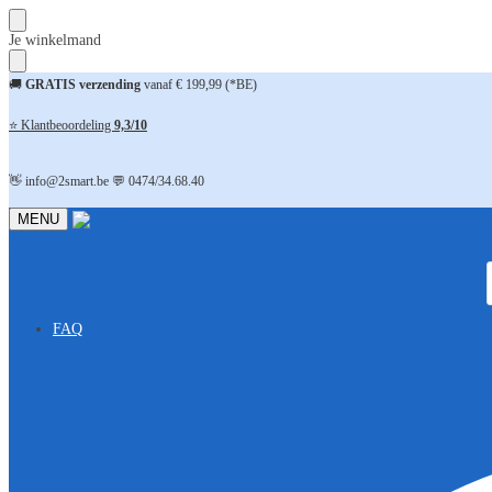
Skip
Skip
Je winkelmand
to
to
navigation
content
🚚
GRATIS verzending
vanaf € 199,99 (*BE)
⭐ Klantbeoordeling
9,3/10
👋 info@2smart.be 💬 0474/34.68.40
MENU
FAQ