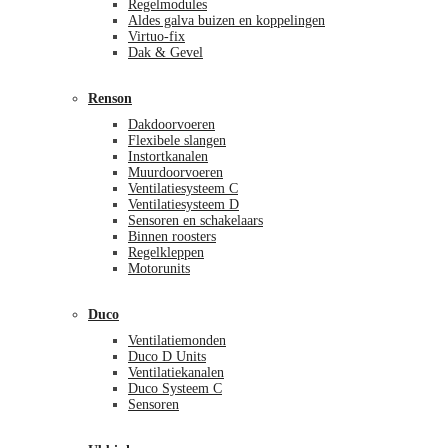
Regelmodules
Aldes galva buizen en koppelingen
Virtuo-fix
Dak & Gevel
Renson
Dakdoorvoeren
Flexibele slangen
Instortkanalen
Muurdoorvoeren
Ventilatiesysteem C
Ventilatiesysteem D
Sensoren en schakelaars
Binnen roosters
Regelkleppen
Motorunits
Duco
Ventilatiemonden
Duco D Units
Ventilatiekanalen
Duco Systeem C
Sensoren