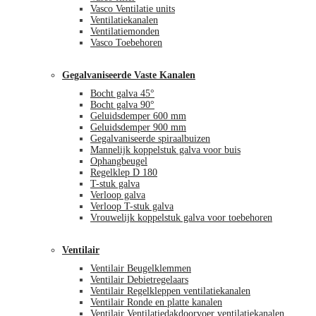
Vasco Ventilatie units
Ventilatiekanalen
Ventilatiemonden
Vasco Toebehoren
Gegalvaniseerde Vaste Kanalen
Bocht galva 45°
Bocht galva 90°
Geluidsdemper 600 mm
Geluidsdemper 900 mm
Gegalvaniseerde spiraalbuizen
Mannelijk koppelstuk galva voor buis
Ophangbeugel
Regelklep D 180
T-stuk galva
Verloop galva
Verloop T-stuk galva
Vrouwelijk koppelstuk galva voor toebehoren
Ventilair
Ventilair Beugelklemmen
Ventilair Debietregelaars
Ventilair Regelkleppen ventilatiekanalen
Ventilair Ronde en platte kanalen
Ventilair Ventilatiedakdoorvoer ventilatiekanalen