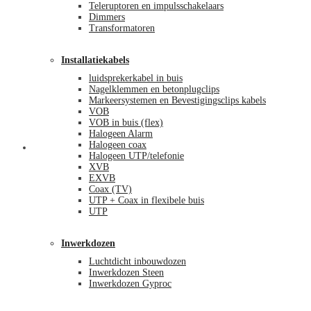
Teleruptoren en impulsschakelaars
Dimmers
Transformatoren
Installatiekabels
luidsprekerkabel in buis
Nagelklemmen en betonplugclips
Markeersystemen en Bevestigingsclips kabels
VOB
VOB in buis (flex)
Halogeen Alarm
Halogeen coax
Mijn account
Halogeen UTP/telefonie
XVB
EXVB
Coax (TV)
UTP + Coax in flexibele buis
UTP
Inwerkdozen
Luchtdicht inbouwdozen
Inwerkdozen Steen
Inwerkdozen Gyproc