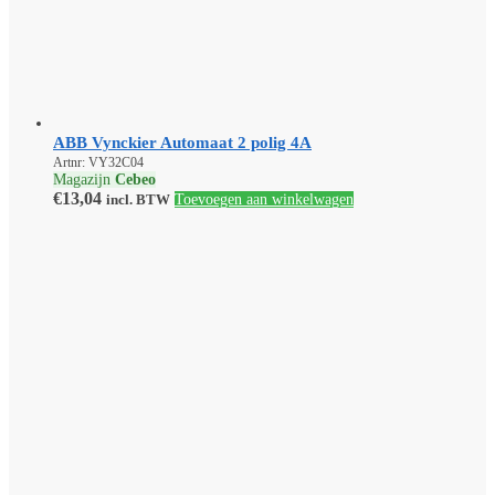
ABB Vynckier Automaat 2 polig 4A
Artnr: VY32C04
Magazijn
Cebeo
€
13,04
incl. BTW
Toevoegen aan winkelwagen