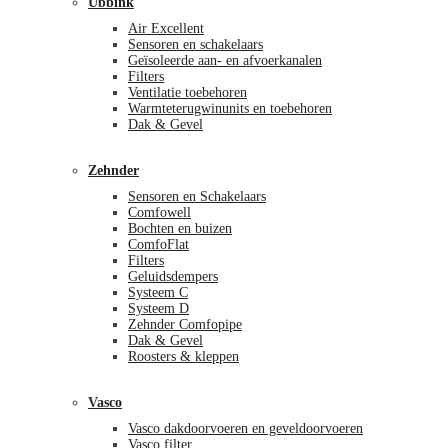
Ubbink
Air Excellent
Sensoren en schakelaars
Geïsoleerde aan- en afvoerkanalen
Filters
Ventilatie toebehoren
Warmteterugwinunits en toebehoren
Dak & Gevel
Zehnder
Sensoren en Schakelaars
Comfowell
Bochten en buizen
ComfoFlat
Filters
Geluidsdempers
Systeem C
Systeem D
Zehnder Comfopipe
Dak & Gevel
Roosters & kleppen
Vasco
Vasco dakdoorvoeren en geveldoorvoeren
Vasco filter