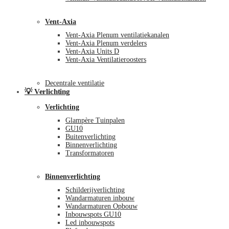
Vent-Axia
Vent-Axia Plenum ventilatiekanalen
Vent-Axia Plenum verdelers
Vent-Axia Units D
Vent-Axia Ventilatieroosters
Decentrale ventilatie
💡 Verlichting
Verlichting
Glampère Tuinpalen
GU10
Buitenverlichting
Binnenverlichting
Transformatoren
Binnenverlichting
Schilderijverlichting
Wandarmaturen inbouw
Wandarmaturen Opbouw
Inbouwspots GU10
Led inbouwspots