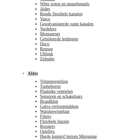
Witte goten en muurbeugels
Aldes
Ronde flexibele kanalen
Vasco
Gegalvaniseerde vaste kanalen
Verdelers
Montageset
Geïsoleerde leidingen
Duco
Renson
Ubbink
Zehnder
Aldes
Volumeregeling
Toebehoren
Plastieke ventielen
Sensoren en schakelaars
Brandklep
Galva verloopstukken
Warmtewisselaar
Filters
Flexibele buizen
Roosters
Optiflex
Harde kunstof buizen Minigaine