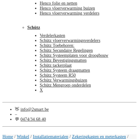
Henco folie en netten
Henco vloerverwarming buizen
Henco vloerverwarming verdelers
Schütz
Verdelerkasten
Schütz vloerverwarmingsverdelers
Schütz Toebehoren:
Schütz Secundaire Regelingen
Schütz Systeemplaten voor droogbouw
Schütz Bevestigingsmatten
Schütz tackerplaat
Schütz Systeem draagmatten
Schütz Systeem R50
Schütz Verwarmingsbuizen
Schütz Mengroep onderdelen
X
👋
info@2smart.be
–
💬
0474/34.68.40
€
0,00
0
Home
/
Winkel
/
Installatiematerialen
/
Zekeringkasten en meterkasten
/