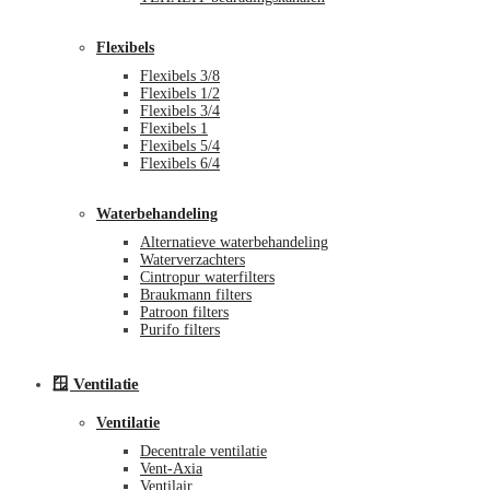
Flexibels
Flexibels 3/8
Flexibels 1/2
Flexibels 3/4
Flexibels 1
Flexibels 5/4
Flexibels 6/4
Waterbehandeling
Alternatieve waterbehandeling
Waterverzachters
Cintropur waterfilters
Braukmann filters
Patroon filters
Purifo filters
🪟 Ventilatie
Ventilatie
Decentrale ventilatie
Vent-Axia
Ventilair