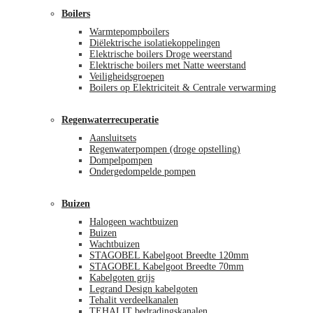
Boilers
Warmtepompboilers
Diëlektrische isolatiekoppelingen
Elektrische boilers Droge weerstand
Elektrische boilers met Natte weerstand
Veiligheidsgroepen
Boilers op Elektriciteit & Centrale verwarming
Regenwaterrecuperatie
Aansluitsets
Regenwaterpompen (droge opstelling)
Dompelpompen
Ondergedompelde pompen
Buizen
Halogeen wachtbuizen
Buizen
Wachtbuizen
STAGOBEL Kabelgoot Breedte 120mm
STAGOBEL Kabelgoot Breedte 70mm
Kabelgoten grijs
Legrand Design kabelgoten
Tehalit verdeelkanalen
TEHALIT bedradingskanalen