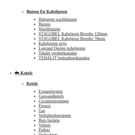
Buizen En Kabelgoten
Halogeen wachtbuizen
Buizen
Wachtbuizen
STAGOBEL Kabelgoot Breedte 120mm
STAGOBEL Kabelgoot Breedte 70mm
Kabelgoten grijs
€
0,00
0
Legrand Design kabelgoten
Tehalit verdeelkanalen
TEHALIT bedradingskanalen
☁️ Ketels
Ketels
Expantievaten
Gaswandketels
Circulatiepompen
Fernox
Gas
Veiligheidsgroepen
Buis Isolatie
Vulsets
Pellets
Ontluchters