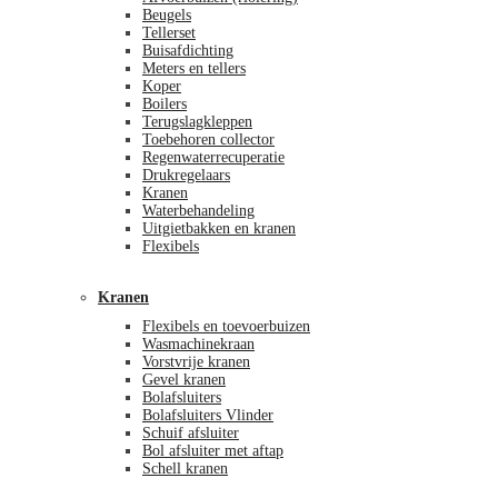
Beugels
Tellerset
Buisafdichting
Meters en tellers
Koper
Boilers
Terugslagkleppen
Toebehoren collector
Regenwaterrecuperatie
Drukregelaars
Kranen
Waterbehandeling
Uitgietbakken en kranen
Flexibels
Kranen
Flexibels en toevoerbuizen
Wasmachinekraan
Vorstvrije kranen
Gevel kranen
Bolafsluiters
Bolafsluiters Vlinder
Schuif afsluiter
Bol afsluiter met aftap
Schell kranen