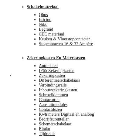
Schakelmateriaal
Qbus
Bticino
Niko
Legrand
CEE materiaal
Keuken & Vloerstopcontacten
Stopcontacten 16 & 32 Ampère
Zekeringkasten En Meterkasten
Automaten
IP65 Zekeringkasten
Blog
Zekeringkasten
Differentieelschakelaars
Verbindingsrails
Inbouwzekeringkasten
Schroefklemmen
Contactoren
Aansluitmodules
Contactdozen
Kwh meters Digitaal en analoog
Bedrijfsurenteller
Schemerschakelaar
Eltako
Tijdrelais