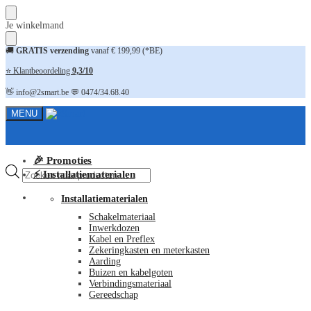
Skip
Skip
Je winkelmand
to
to
navigation
content
🚚
GRATIS verzending
vanaf € 199,99 (*BE)
⭐ Klantbeoordeling
9,3/10
👋 info@2smart.be 💬 0474/34.68.40
MENU
🎉 Promoties
Producten
⚡ Installatiematerialen
zoeken
FAQ
Installatiematerialen
Schakelmateriaal
Inwerkdozen
Kabel en Preflex
Zekeringkasten en meterkasten
Aarding
Buizen en kabelgoten
Verbindingsmateriaal
Gereedschap