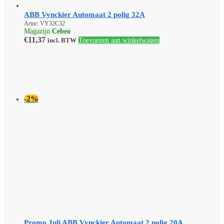
ABB Vynckier Automaat 2 polig 32A
Artnr: VY32C32
Magazijn
Cebeo
€
11,37
incl. BTW
Toevoegen aan winkelwagen
-2%
Promo Juli ABB Vynckier Automaat 2 polig 20A