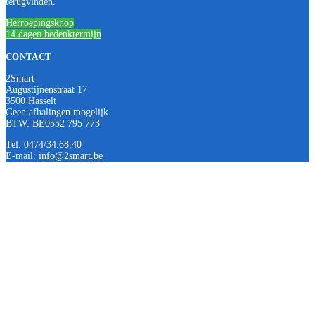
terugvinden.
Herroepingsknop
14 dagen bedenktermijn
CONTACT
2Smart
Augustijnenstraat 17
3500 Hasselt
Geen afhalingen mogelijk
BTW: BE0552 795 773
Tel: 0474/34.68.40
E-mail:
info@2smart.be