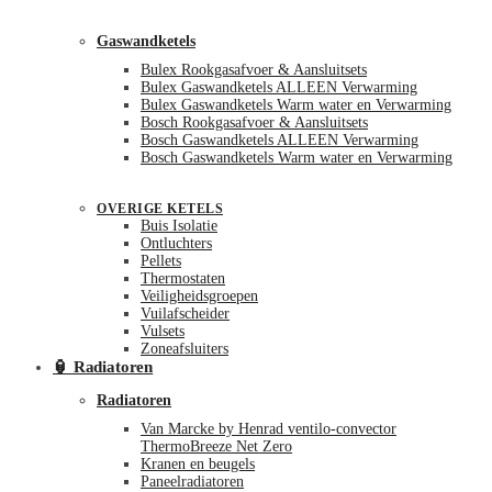
Gaswandketels
Bulex Rookgasafvoer & Aansluitsets
Bulex Gaswandketels ALLEEN Verwarming
Bulex Gaswandketels Warm water en Verwarming
Bosch Rookgasafvoer & Aansluitsets
Bosch Gaswandketels ALLEEN Verwarming
Bosch Gaswandketels Warm water en Verwarming
OVERIGE KETELS
Buis Isolatie
Ontluchters
Pellets
Thermostaten
Veiligheidsgroepen
Vuilafscheider
Vulsets
Zoneafsluiters
🏮 Radiatoren
Radiatoren
Van Marcke by Henrad ventilo-convector
ThermoBreeze Net Zero
Kranen en beugels
Paneelradiatoren