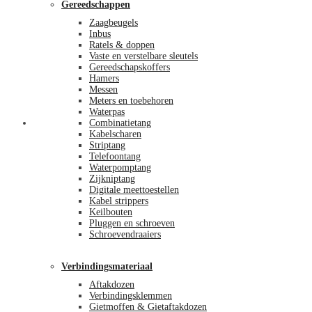
Gereedschappen
Zaagbeugels
Inbus
Ratels & doppen
Vaste en verstelbare sleutels
Gereedschapskoffers
Hamers
Messen
Meters en toebehoren
Waterpas
Afrekenen
Combinatietang
Kabelscharen
Striptang
Telefoontang
Waterpomptang
Zijkniptang
Digitale meettoestellen
Kabel strippers
Keilbouten
Pluggen en schroeven
Schroevendraaiers
Verbindingsmateriaal
Aftakdozen
Verbindingsklemmen
Gietmoffen & Gietaftakdozen