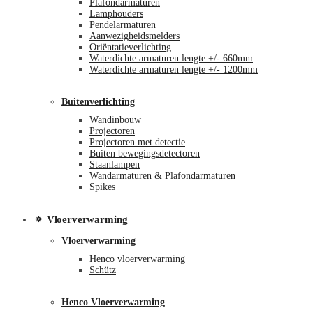
Plafondarmaturen
Lamphouders
Pendelarmaturen
Aanwezigheidsmelders
Oriëntatieverlichting
Waterdichte armaturen lengte +/- 660mm
Waterdichte armaturen lengte +/- 1200mm
Buitenverlichting
Wandinbouw
Projectoren
Projectoren met detectie
Buiten bewegingsdetectoren
Staanlampen
Wandarmaturen & Plafondarmaturen
Spikes
🔅 Vloerverwarming
Vloerverwarming
Henco vloerverwarming
Schütz
Henco Vloerverwarming