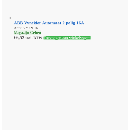
ABB Vynckier Automaat 2 polig 16A
Artnr: VY32C16
Magazijn
Cebeo
€
6,52
incl. BTW
Toevoegen aan winkelwagen