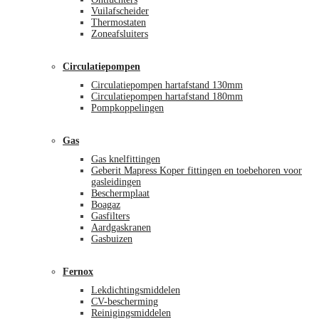
Vuilafscheider
Thermostaten
Zoneafsluiters
Circulatiepompen
Circulatiepompen hartafstand 130mm
Circulatiepompen hartafstand 180mm
Pompkoppelingen
Gas
Gas knelfittingen
Geberit Mapress Koper fittingen en toebehoren voor
gasleidingen
Beschermplaat
Boagaz
Gasfilters
Aardgaskranen
Gasbuizen
Fernox
Lekdichtingsmiddelen
CV-bescherming
Reinigingsmiddelen