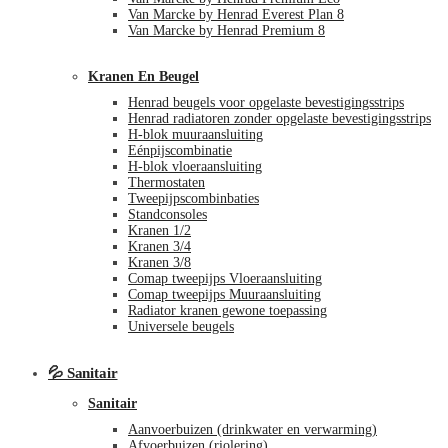
Van Marcke by Henrad Everest Plan 8
Van Marcke by Henrad Premium 8
Kranen En Beugel
Henrad beugels voor opgelaste bevestigingsstrips
Henrad radiatoren zonder opgelaste bevestigingsstrips
H-blok muuraansluiting
Eénpijscombinatie
H-blok vloeraansluiting
Thermostaten
Tweepijpscombinbaties
Standconsoles
Kranen 1/2
Kranen 3/4
Kranen 3/8
Comap tweepijps Vloeraansluiting
Comap tweepijps Muuraansluiting
Radiator kranen gewone toepassing
Universele beugels
💦 Sanitair
Sanitair
Aanvoerbuizen (drinkwater en verwarming)
Afvoerbuizen (riolering)