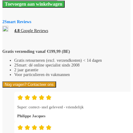
Automaat
Toevoegen aan winkelwagen
DX³
10kA
2
Polig
2Smart Reviews
6A
aantal
4.8
Google Reviews
Gratis verzending vanaf €199,99 (BE)
Gratis retourneren (excl. verzendkosten) < 14 dagen
2Smart: dé online specialist sinds 2008
2 jaar garantie
Voor particulieren én vakmannen
Nog vragen? Contacteer ons
Super: correct- snel geleverd - vriendelijk
Philippe Jacques