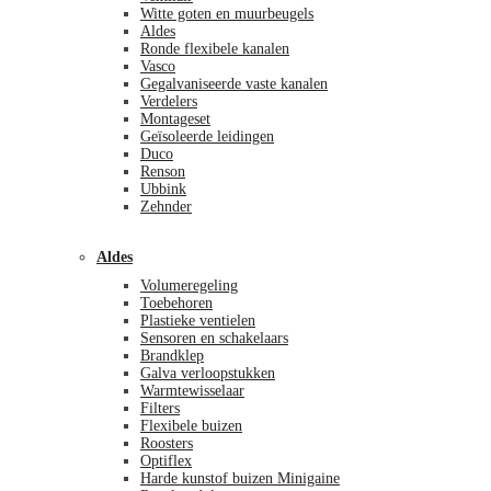
Witte goten en muurbeugels
Aldes
Ronde flexibele kanalen
Vasco
Gegalvaniseerde vaste kanalen
Verdelers
Montageset
Geïsoleerde leidingen
Duco
Renson
Ubbink
Zehnder
Aldes
Volumeregeling
Toebehoren
Plastieke ventielen
Sensoren en schakelaars
Brandklep
Galva verloopstukken
Warmtewisselaar
Filters
Flexibele buizen
Roosters
Optiflex
Harde kunstof buizen Minigaine