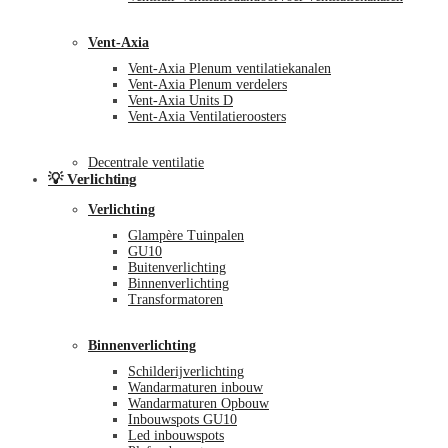
Vent-Axia
Vent-Axia Plenum ventilatiekanalen
Vent-Axia Plenum verdelers
Vent-Axia Units D
Vent-Axia Ventilatieroosters
Decentrale ventilatie
💡 Verlichting
Verlichting
Glampère Tuinpalen
GU10
Buitenverlichting
Binnenverlichting
Transformatoren
Binnenverlichting
Schilderijverlichting
Wandarmaturen inbouw
Wandarmaturen Opbouw
Inbouwspots GU10
Led inbouwspots