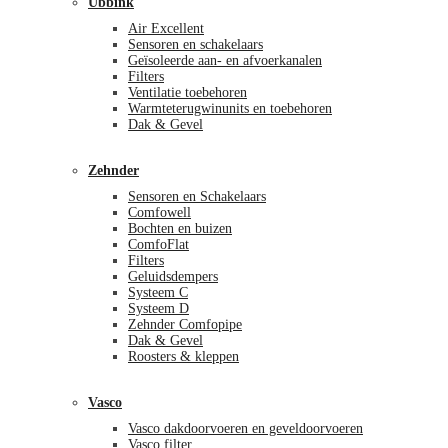
Ubbink
Air Excellent
Sensoren en schakelaars
Geïsoleerde aan- en afvoerkanalen
Filters
Ventilatie toebehoren
Warmteterugwinunits en toebehoren
Dak & Gevel
Zehnder
Sensoren en Schakelaars
Comfowell
Bochten en buizen
ComfoFlat
Filters
Geluidsdempers
Systeem C
Systeem D
Zehnder Comfopipe
Dak & Gevel
Roosters & kleppen
Vasco
Vasco dakdoorvoeren en geveldoorvoeren
Vasco filter