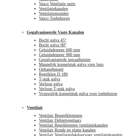
Vasco Ventilatie units
Ventilatiekanalen
Ventilatiemonden
Vasco Toebehoren
Gegalvaniseerde Vaste Kanalen
Bocht galva 45°
Bocht galva 90°
Geluidsdemper 600 mm
Geluidsdemper 900 mm
Gegalvaniseerde spiraalbuizen
Mannelijk koppelstuk galva voor buis
Ophangbeugel
Regelklep D 180
T-stuk galva
Verloop galva
Verloop T-stuk galva
Vrouwelijk koppelstuk galva voor toebehoren
Ventilair
Ventilair Beugelklemmen
Ventilair Debietregelaars
Ventilair Regelkleppen ventilatiekanalen
Ventilair Ronde en platte kanalen
Ventilair Ventilatiedakdoorvoer ventilatiekanalen