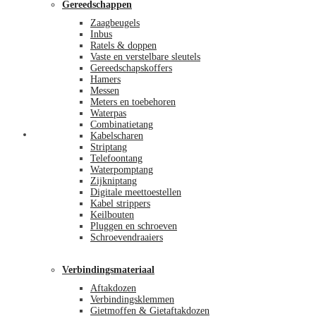
Gereedschappen
Zaagbeugels
Inbus
Ratels & doppen
Vaste en verstelbare sleutels
Gereedschapskoffers
Hamers
Messen
Meters en toebehoren
Waterpas
Combinatietang
Afrekenen
Kabelscharen
Striptang
Telefoontang
Waterpomptang
Zijkniptang
Digitale meettoestellen
Kabel strippers
Keilbouten
Pluggen en schroeven
Schroevendraaiers
Verbindingsmateriaal
Aftakdozen
Verbindingsklemmen
Gietmoffen & Gietaftakdozen