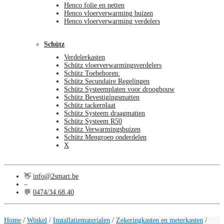
Henco folie en netten
Henco vloerverwarming buizen
Henco vloerverwarming verdelers
Schütz
Verdelerkasten
Schütz vloerverwarmingsverdelers
Schütz Toebehoren:
Schütz Secundaire Regelingen
Schütz Systeemplaten voor droogbouw
Schütz Bevestigingsmatten
Schütz tackerplaat
Schütz Systeem draagmatten
Schütz Systeem R50
Schütz Verwarmingsbuizen
Schütz Mengroep onderdelen
X
👋
info@2smart.be
–
💬
0474/34.68.40
€
0,00
0
Home
/
Winkel
/
Installatiematerialen
/
Zekeringkasten en meterkasten
/