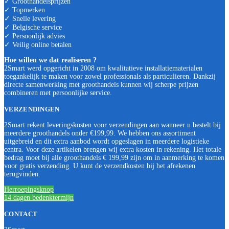
✓ Groothandelsprijzen
✓ Topmerken
✓ Snelle levering
✓ Belgische service
✓ Persoonlijk advies
✓ Veilig online betalen
Hoe willen we dat realiseren ?
2Smart werd opgericht in 2008 om kwalitatieve installatiematerialen
toegankelijk te maken voor zowel professionals als particulieren. Dankzij
directe samenwerking met groothandels kunnen wij scherpe prijzen
combineren met persoonlijke service.
VERZENDINGEN
2Smart rekent leveringskosten voor verzendingen aan wanneer u bestelt bij
meerdere groothandels onder €199,99. We hebben ons assortiment
uitgebreid en dit extra aanbod wordt opgeslagen in meerdere logistieke
centra. Voor deze artikelen brengen wij extra kosten in rekening. Het totale
bedrag moet bij alle groothandels € 199,99 zijn om in aanmerking te komen
voor gratis verzending. U kunt de verzendkosten bij het afrekenen
terugvinden.
Herroepingsknop
14 dagen bedenktermijn
CONTACT