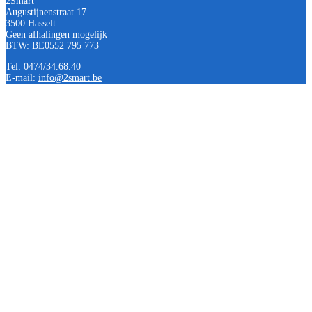
2Smart
Augustijnenstraat 17
3500 Hasselt
Geen afhalingen mogelijk
BTW: BE0552 795 773
Tel: 0474/34.68.40
E-mail:
info@2smart.be