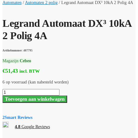
Automaten
/
Automaten 2 polig
/
Legrand Automaat DX³ 10kA 2 Polig 4A
Legrand Automaat DX³ 10kA
2 Polig 4A
Artikelnummer: 407795
Magazijn
Cebeo
€
51,43
incl. BTW
6 op voorraad (kan nabesteld worden)
Legrand
Automaat
Toevoegen aan winkelwagen
DX³
10kA
2
Polig
2Smart Reviews
4A
aantal
4.8
Google Reviews