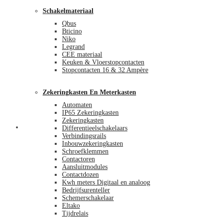
Schakelmateriaal
Qbus
Bticino
Niko
Legrand
CEE materiaal
Keuken & Vloerstopcontacten
Stopcontacten 16 & 32 Ampère
Zekeringkasten En Meterkasten
Automaten
IP65 Zekeringkasten
Zekeringkasten
Blog
Differentieelschakelaars
Verbindingsrails
Inbouwzekeringkasten
Schroefklemmen
Contactoren
Aansluitmodules
Contactdozen
Kwh meters Digitaal en analoog
Bedrijfsurenteller
Schemerschakelaar
Eltako
Tijdrelais