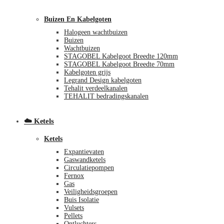
Buizen En Kabelgoten
Halogeen wachtbuizen
Buizen
Wachtbuizen
STAGOBEL Kabelgoot Breedte 120mm
STAGOBEL Kabelgoot Breedte 70mm
Kabelgoten grijs
Legrand Design kabelgoten
€
0,00
0
Tehalit verdeelkanalen
TEHALIT bedradingskanalen
☁️ Ketels
Ketels
Expantievaten
Gaswandketels
Circulatiepompen
Fernox
Gas
Veiligheidsgroepen
Buis Isolatie
Vulsets
Pellets
Ontluchters