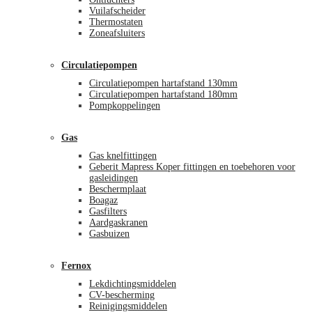
Vuilafscheider
Thermostaten
Zoneafsluiters
Circulatiepompen
Circulatiepompen hartafstand 130mm
Circulatiepompen hartafstand 180mm
Pompkoppelingen
Gas
Gas knelfittingen
Geberit Mapress Koper fittingen en toebehoren voor
gasleidingen
Beschermplaat
Boagaz
Gasfilters
Aardgaskranen
Gasbuizen
Fernox
Lekdichtingsmiddelen
CV-bescherming
Reinigingsmiddelen