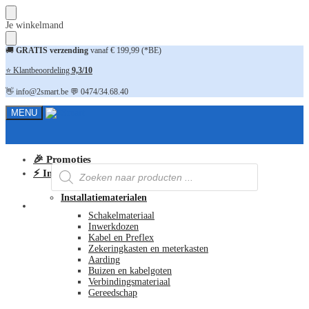
Skip
Skip
Je winkelmand
to
to
navigation
content
🚚
GRATIS verzending
vanaf € 199,99 (*BE)
⭐ Klantbeoordeling
9,3/10
👋 info@2smart.be 💬 0474/34.68.40
MENU
🎉 Promoties
Producten
⚡ Installatiematerialen
zoeken
Installatiematerialen
FAQ
Schakelmateriaal
Inwerkdozen
Kabel en Preflex
Zekeringkasten en meterkasten
Aarding
Buizen en kabelgoten
Verbindingsmateriaal
Gereedschap