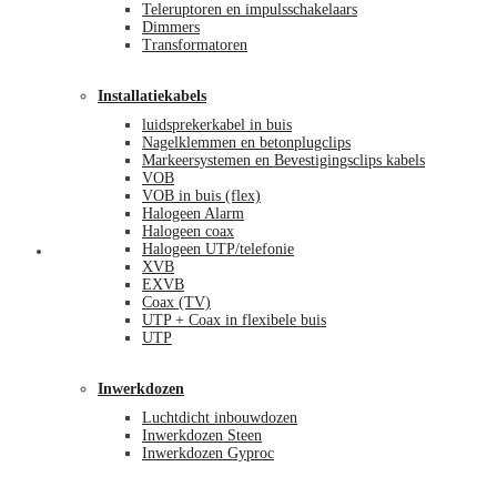
Teleruptoren en impulsschakelaars
Dimmers
Transformatoren
Installatiekabels
luidsprekerkabel in buis
Nagelklemmen en betonplugclips
Markeersystemen en Bevestigingsclips kabels
VOB
VOB in buis (flex)
Halogeen Alarm
Halogeen coax
Halogeen UTP/telefonie
Mijn account
XVB
EXVB
Coax (TV)
UTP + Coax in flexibele buis
UTP
Inwerkdozen
Luchtdicht inbouwdozen
Inwerkdozen Steen
Inwerkdozen Gyproc