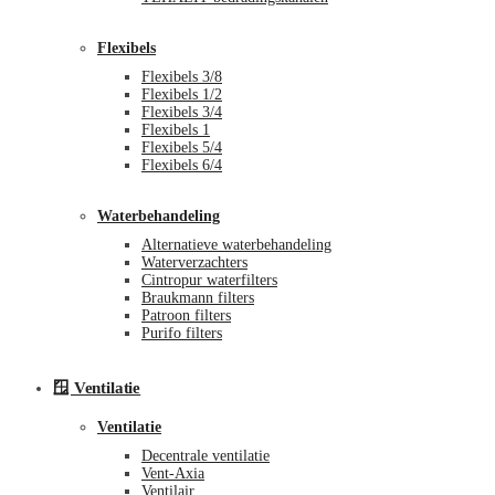
Flexibels
Flexibels 3/8
Flexibels 1/2
Flexibels 3/4
Flexibels 1
Flexibels 5/4
Flexibels 6/4
Waterbehandeling
Alternatieve waterbehandeling
Waterverzachters
Cintropur waterfilters
Braukmann filters
Patroon filters
Purifo filters
🪟 Ventilatie
Ventilatie
Decentrale ventilatie
Vent-Axia
Ventilair