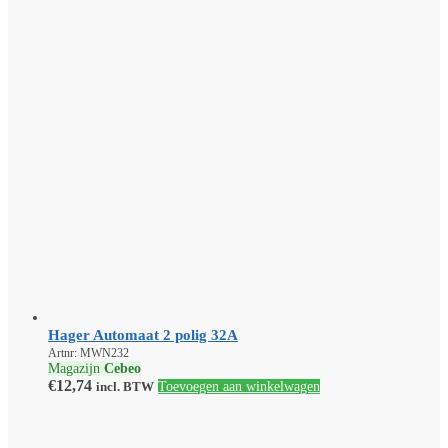
Hager Automaat 2 polig 32A
Artnr: MWN232
Magazijn
Cebeo
€
12,74
incl. BTW
Toevoegen aan winkelwagen