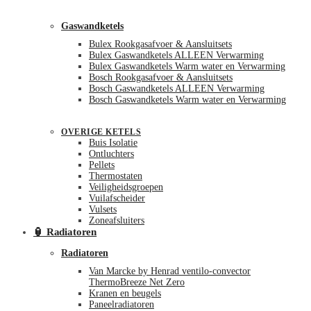
Gaswandketels
Bulex Rookgasafvoer & Aansluitsets
Bulex Gaswandketels ALLEEN Verwarming
Bulex Gaswandketels Warm water en Verwarming
Bosch Rookgasafvoer & Aansluitsets
Bosch Gaswandketels ALLEEN Verwarming
Bosch Gaswandketels Warm water en Verwarming
OVERIGE KETELS
Buis Isolatie
Ontluchters
Pellets
Thermostaten
Veiligheidsgroepen
Vuilafscheider
Vulsets
Zoneafsluiters
🏮 Radiatoren
Radiatoren
Van Marcke by Henrad ventilo-convector
ThermoBreeze Net Zero
Kranen en beugels
Paneelradiatoren