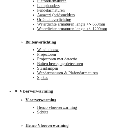
Plafondarmaturen
Lamphouders
Pendelarmaturen
Aanwezigheidsmelders
Oriëntatieverlichting
Waterdichte armaturen lengte +/- 660mm
Waterdichte armaturen lengte +/- 1200mm
Buitenverlichting
Wandinbouw
Projectoren
Projectoren met detectie
Buiten bewegingsdetectoren
Staanlampen
Wandarmaturen & Plafondarmaturen
Spikes
🔅 Vloerverwarming
Vloerverwarming
Henco vloerverwarming
Schütz
Henco Vloerverwarming