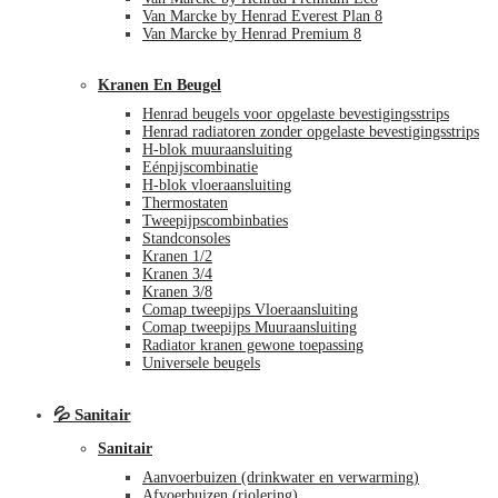
Van Marcke by Henrad Everest Plan 8
Van Marcke by Henrad Premium 8
Kranen En Beugel
Henrad beugels voor opgelaste bevestigingsstrips
Henrad radiatoren zonder opgelaste bevestigingsstrips
H-blok muuraansluiting
Eénpijscombinatie
H-blok vloeraansluiting
Thermostaten
Tweepijpscombinbaties
Standconsoles
Kranen 1/2
Kranen 3/4
Kranen 3/8
Comap tweepijps Vloeraansluiting
Comap tweepijps Muuraansluiting
Radiator kranen gewone toepassing
Universele beugels
💦 Sanitair
Sanitair
Aanvoerbuizen (drinkwater en verwarming)
Afvoerbuizen (riolering)