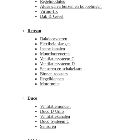
Regelmodules
Aldes galva buizen en koppelingen
Virtuo-fix
Dak & Gevel
Renson
Dakdoorvoeren
Flexibele slangen
Instortkanalen
Muurdoorvoeren
Ventilatiesysteem C
Ventilatiesysteem D
Sensoren en schakelaars
Binnen roosters
Regelkleppen
Motorunits
Duco
Ventilatiemonden
Duco D Units
Ventilatiekanalen
Duco Systeem C
Sensoren