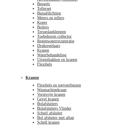
Beugels
Tellerset
Buisafdichting
Meters en tellers
Koper
Boilers
Terugslagkleppen
Toebehoren collector
Regenwaterrecuperatie
Drukregelaars
Kranen
Waterbehandeling
Uitgietbakken en kranen
Flexibels
Kranen
Flexibels en toevoerbuizen
Wasmachinekraan
Vorstvrije kranen
Gevel kranen
Bolafsluiters
Bolafsluiters Vlinder
Schuif afsluiter
Bol afsluiter met aftap
Schell kranen