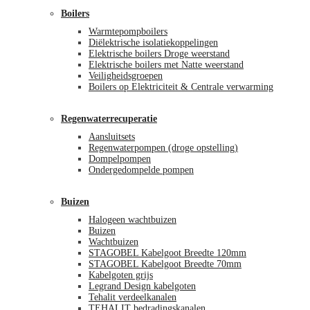
Boilers
Warmtepompboilers
Diëlektrische isolatiekoppelingen
Elektrische boilers Droge weerstand
Elektrische boilers met Natte weerstand
Veiligheidsgroepen
Boilers op Elektriciteit & Centrale verwarming
Regenwaterrecuperatie
Aansluitsets
Regenwaterpompen (droge opstelling)
Dompelpompen
Ondergedompelde pompen
Buizen
Halogeen wachtbuizen
Buizen
Wachtbuizen
STAGOBEL Kabelgoot Breedte 120mm
STAGOBEL Kabelgoot Breedte 70mm
Kabelgoten grijs
Legrand Design kabelgoten
Tehalit verdeelkanalen
TEHALIT bedradingskanalen