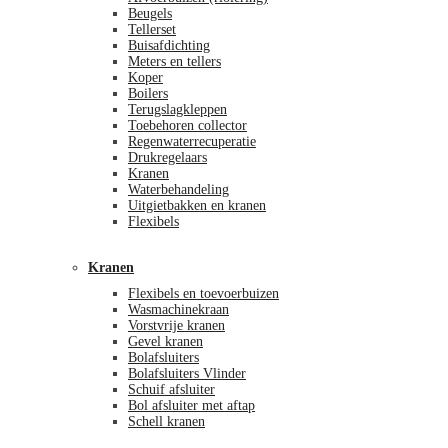
Beugels
Tellerset
Buisafdichting
Meters en tellers
Koper
Boilers
Terugslagkleppen
Toebehoren collector
Regenwaterrecuperatie
Drukregelaars
Kranen
Waterbehandeling
Uitgietbakken en kranen
Flexibels
Kranen
Flexibels en toevoerbuizen
Wasmachinekraan
Vorstvrije kranen
Gevel kranen
Bolafsluiters
Bolafsluiters Vlinder
Schuif afsluiter
Bol afsluiter met aftap
Schell kranen