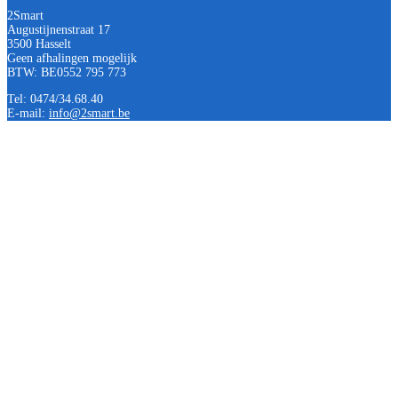
2Smart
Augustijnenstraat 17
3500 Hasselt
Geen afhalingen mogelijk
BTW: BE0552 795 773
Tel: 0474/34.68.40
E-mail:
info@2smart.be