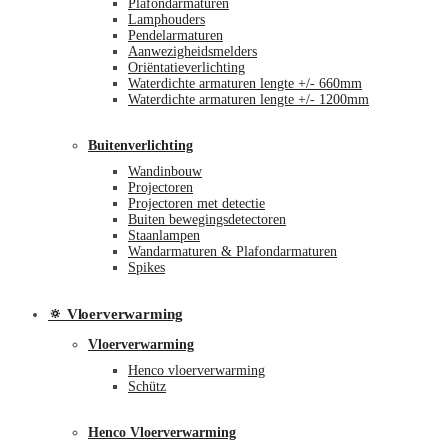
Plafondarmaturen
Lamphouders
Pendelarmaturen
Aanwezigheidsmelders
Oriëntatieverlichting
Waterdichte armaturen lengte +/- 660mm
Waterdichte armaturen lengte +/- 1200mm
Buitenverlichting
Wandinbouw
Projectoren
Projectoren met detectie
Buiten bewegingsdetectoren
Staanlampen
Wandarmaturen & Plafondarmaturen
Spikes
🔅 Vloerverwarming
Vloerverwarming
Henco vloerverwarming
Schütz
Henco Vloerverwarming