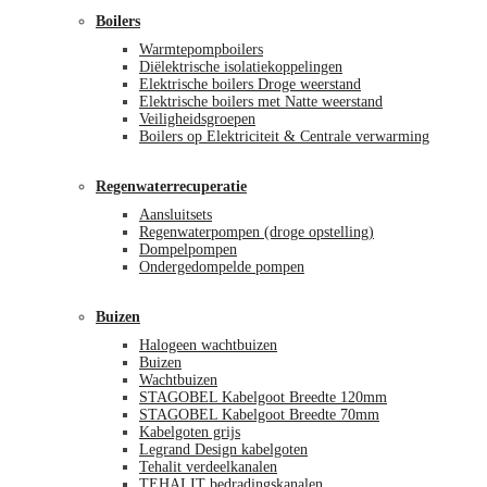
Boilers
Warmtepompboilers
Diëlektrische isolatiekoppelingen
Elektrische boilers Droge weerstand
Elektrische boilers met Natte weerstand
Veiligheidsgroepen
Boilers op Elektriciteit & Centrale verwarming
Regenwaterrecuperatie
Aansluitsets
Regenwaterpompen (droge opstelling)
Dompelpompen
Ondergedompelde pompen
Buizen
Halogeen wachtbuizen
Buizen
Wachtbuizen
STAGOBEL Kabelgoot Breedte 120mm
STAGOBEL Kabelgoot Breedte 70mm
Kabelgoten grijs
Legrand Design kabelgoten
Tehalit verdeelkanalen
TEHALIT bedradingskanalen