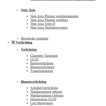
Vent-Axia
Vent-Axia Plenum ventilatiekanalen
Vent-Axia Plenum verdelers
Vent-Axia Units D
Vent-Axia Ventilatieroosters
Decentrale ventilatie
💡 Verlichting
Verlichting
Glampère Tuinpalen
GU10
Buitenverlichting
Binnenverlichting
Transformatoren
Binnenverlichting
Schilderijverlichting
Wandarmaturen inbouw
Wandarmaturen Opbouw
Inbouwspots GU10
Led inbouwspots