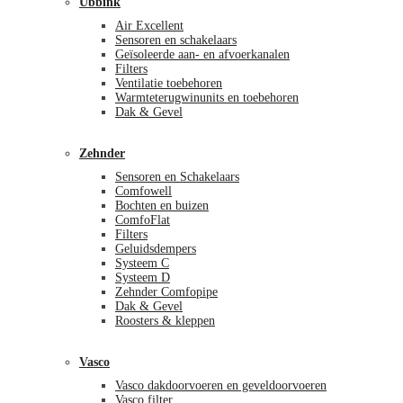
Ubbink
Air Excellent
Sensoren en schakelaars
Geïsoleerde aan- en afvoerkanalen
Filters
Ventilatie toebehoren
Warmteterugwinunits en toebehoren
Dak & Gevel
Zehnder
Sensoren en Schakelaars
Comfowell
Bochten en buizen
ComfoFlat
Filters
Geluidsdempers
Systeem C
Systeem D
Zehnder Comfopipe
Dak & Gevel
Roosters & kleppen
Vasco
Vasco dakdoorvoeren en geveldoorvoeren
Vasco filter