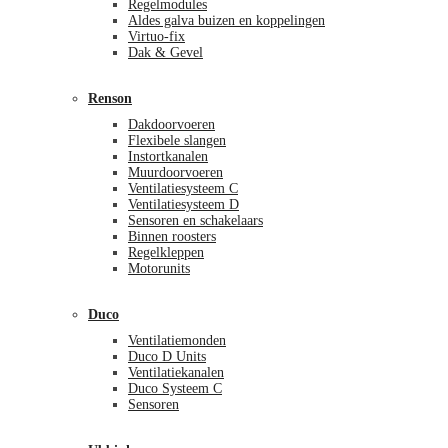
Regelmodules
Aldes galva buizen en koppelingen
Virtuo-fix
Dak & Gevel
Renson
Dakdoorvoeren
Flexibele slangen
Instortkanalen
Muurdoorvoeren
Ventilatiesysteem C
Ventilatiesysteem D
Sensoren en schakelaars
Binnen roosters
Regelkleppen
Motorunits
Duco
Ventilatiemonden
Duco D Units
Ventilatiekanalen
Duco Systeem C
Sensoren