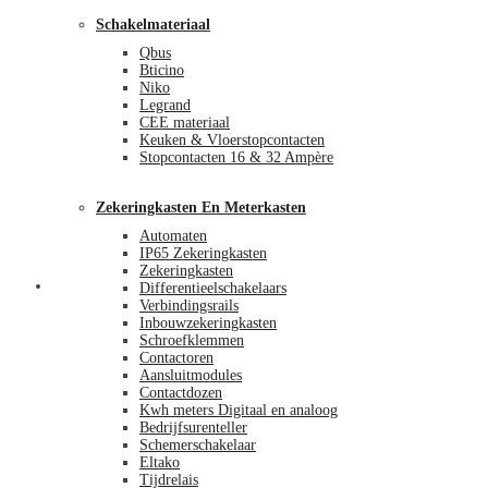
Schakelmateriaal
Qbus
Bticino
Niko
Legrand
CEE materiaal
Keuken & Vloerstopcontacten
Stopcontacten 16 & 32 Ampère
Zekeringkasten En Meterkasten
Automaten
IP65 Zekeringkasten
Zekeringkasten
Blog
Differentieelschakelaars
Verbindingsrails
Inbouwzekeringkasten
Schroefklemmen
Contactoren
Aansluitmodules
Contactdozen
Kwh meters Digitaal en analoog
Bedrijfsurenteller
Schemerschakelaar
Eltako
Tijdrelais