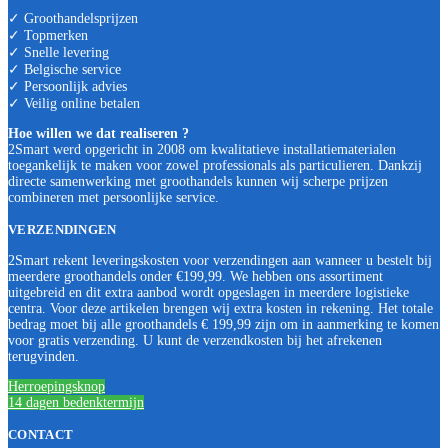
✓ Groothandelsprijzen
✓ Topmerken
✓ Snelle levering
✓ Belgische service
✓ Persoonlijk advies
✓ Veilig online betalen
Hoe willen we dat realiseren ?
2Smart werd opgericht in 2008 om kwalitatieve installatiematerialen
toegankelijk te maken voor zowel professionals als particulieren. Dankzij
directe samenwerking met groothandels kunnen wij scherpe prijzen
combineren met persoonlijke service.
VERZENDINGEN
2Smart rekent leveringskosten voor verzendingen aan wanneer u bestelt bij
meerdere groothandels onder €199,99. We hebben ons assortiment
uitgebreid en dit extra aanbod wordt opgeslagen in meerdere logistieke
centra. Voor deze artikelen brengen wij extra kosten in rekening. Het totale
bedrag moet bij alle groothandels € 199,99 zijn om in aanmerking te komen
voor gratis verzending. U kunt de verzendkosten bij het afrekenen
terugvinden.
Herroepingsknop
14 dagen bedenktermijn
CONTACT