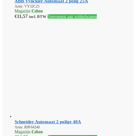
ABB Vynckier Automaat 2 polig 25A
Artnr: VY32C25
Magazijn
Cebeo
€
11,57
incl. BTW
Toevoegen aan winkelwagen
Schneider Automaat 2 polige 40A
Artnr: R9F64240
Magazijn
Cebeo