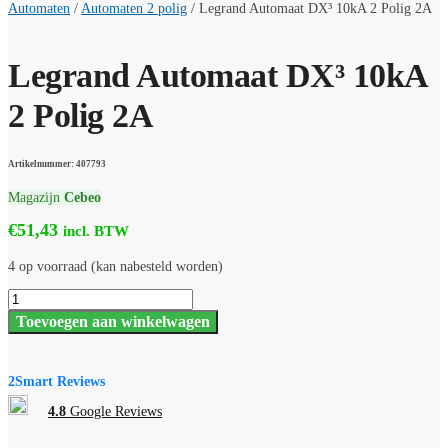
Automaten
/
Automaten 2 polig
/
Legrand Automaat DX³ 10kA 2 Polig 2A
Legrand Automaat DX³ 10kA
2 Polig 2A
Artikelnummer: 407793
Magazijn
Cebeo
€
51,43
incl. BTW
4 op voorraad (kan nabesteld worden)
Legrand
Automaat
Toevoegen aan winkelwagen
DX³
10kA
2
Polig
2Smart Reviews
2A
aantal
4.8
Google Reviews