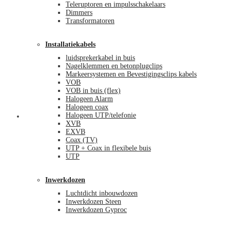
Teleruptoren en impulsschakelaars
Dimmers
Transformatoren
Installatiekabels
luidsprekerkabel in buis
Nagelklemmen en betonplugclips
Markeersystemen en Bevestigingsclips kabels
VOB
VOB in buis (flex)
Halogeen Alarm
Halogeen coax
Halogeen UTP/telefonie
Mijn account
XVB
EXVB
Coax (TV)
UTP + Coax in flexibele buis
UTP
Inwerkdozen
Luchtdicht inbouwdozen
Inwerkdozen Steen
Inwerkdozen Gyproc