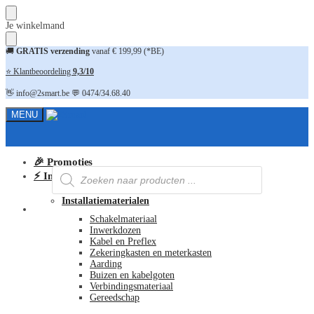
Skip
Skip
Je winkelmand
to
to
navigation
content
🚚
GRATIS verzending
vanaf € 199,99 (*BE)
⭐ Klantbeoordeling
9,3/10
👋 info@2smart.be 💬 0474/34.68.40
MENU
🎉 Promoties
Producten
⚡ Installatiematerialen
zoeken
Installatiematerialen
FAQ
Schakelmateriaal
Inwerkdozen
Kabel en Preflex
Zekeringkasten en meterkasten
Aarding
Buizen en kabelgoten
Verbindingsmateriaal
Gereedschap