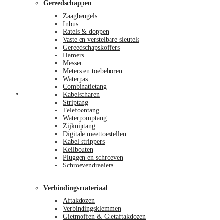
Gereedschappen
Zaagbeugels
Inbus
Ratels & doppen
Vaste en verstelbare sleutels
Gereedschapskoffers
Hamers
Messen
Meters en toebehoren
Waterpas
Combinatietang
Afrekenen
Kabelscharen
Striptang
Telefoontang
Waterpomptang
Zijkniptang
Digitale meettoestellen
Kabel strippers
Keilbouten
Pluggen en schroeven
Schroevendraaiers
Verbindingsmateriaal
Aftakdozen
Verbindingsklemmen
Gietmoffen & Gietaftakdozen