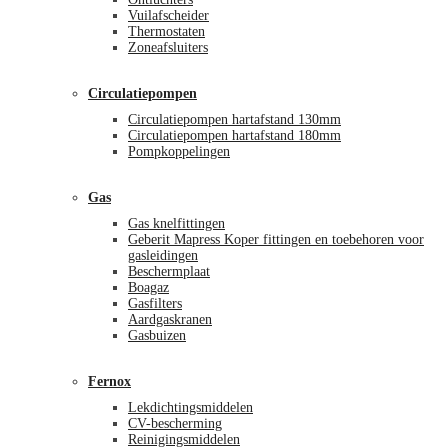
Vuilafscheider
Thermostaten
Zoneafsluiters
Circulatiepompen
Circulatiepompen hartafstand 130mm
Circulatiepompen hartafstand 180mm
Pompkoppelingen
Gas
Gas knelfittingen
Geberit Mapress Koper fittingen en toebehoren voor
gasleidingen
Beschermplaat
Boagaz
Gasfilters
Aardgaskranen
Gasbuizen
Fernox
Lekdichtingsmiddelen
CV-bescherming
Reinigingsmiddelen