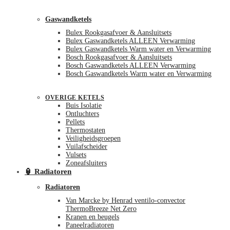
Gaswandketels
Bulex Rookgasafvoer & Aansluitsets
Bulex Gaswandketels ALLEEN Verwarming
Bulex Gaswandketels Warm water en Verwarming
Bosch Rookgasafvoer & Aansluitsets
Bosch Gaswandketels ALLEEN Verwarming
Bosch Gaswandketels Warm water en Verwarming
OVERIGE KETELS
Buis Isolatie
Ontluchters
Pellets
Thermostaten
Veiligheidsgroepen
Vuilafscheider
Vulsets
Zoneafsluiters
🏮 Radiatoren
Radiatoren
Van Marcke by Henrad ventilo-convector
ThermoBreeze Net Zero
Kranen en beugels
Paneelradiatoren