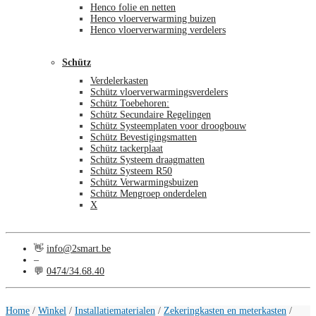
Henco folie en netten
Henco vloerverwarming buizen
Henco vloerverwarming verdelers
Schütz
Verdelerkasten
Schütz vloerverwarmingsverdelers
Schütz Toebehoren:
Schütz Secundaire Regelingen
Schütz Systeemplaten voor droogbouw
Schütz Bevestigingsmatten
Schütz tackerplaat
Schütz Systeem draagmatten
Schütz Systeem R50
Schütz Verwarmingsbuizen
Schütz Mengroep onderdelen
X
👋
info@2smart.be
–
💬
0474/34.68.40
€
0,00
0
Home
/
Winkel
/
Installatiematerialen
/
Zekeringkasten en meterkasten
/