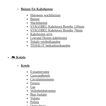
Buizen En Kabelgoten
Halogeen wachtbuizen
Buizen
Wachtbuizen
STAGOBEL Kabelgoot Breedte 120mm
STAGOBEL Kabelgoot Breedte 70mm
Kabelgoten grijs
Legrand Design kabelgoten
€
0,00
0
Tehalit verdeelkanalen
TEHALIT bedradingskanalen
☁️ Ketels
Ketels
Expantievaten
Gaswandketels
Circulatiepompen
Fernox
Gas
Veiligheidsgroepen
Buis Isolatie
Vulsets
Pellets
Ontluchters