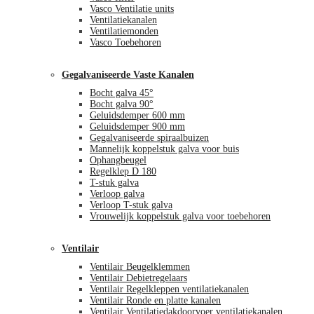
Vasco Ventilatie units
Ventilatiekanalen
Ventilatiemonden
Vasco Toebehoren
Gegalvaniseerde Vaste Kanalen
Bocht galva 45°
Bocht galva 90°
Geluidsdemper 600 mm
Geluidsdemper 900 mm
Gegalvaniseerde spiraalbuizen
Mannelijk koppelstuk galva voor buis
Ophangbeugel
Regelklep D 180
T-stuk galva
Verloop galva
Verloop T-stuk galva
Vrouwelijk koppelstuk galva voor toebehoren
Ventilair
Ventilair Beugelklemmen
Ventilair Debietregelaars
Ventilair Regelkleppen ventilatiekanalen
Ventilair Ronde en platte kanalen
Ventilair Ventilatiedakdoorvoer ventilatiekanalen