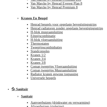
Van Marcke by Henrad Everest Plan 8
Van Marcke by Henrad Premium 8
Kranen En Beugel
Henrad beugels voor opgelaste bevestigingsstrips
Henrad radiatoren zonder opgelaste bevestigingsstrips
H-blok muuraansluiting
Eénpijscombinatie
H-blok vloeraansluiting
Thermostaten
Tweepijpscombinbaties
Standconsoles
Kranen 1/2
Kranen 3/4
Kranen 3/8
Comap tweepijps Vloeraansluiting
Comap tweepijps Muuraansluiting
Radiator kranen gewone toepassing
Universele beugels
💦 Sanitair
Sanitair
Aanvoerbuizen (drinkwater en verwarming)
Afvoerbuizen (riolering)