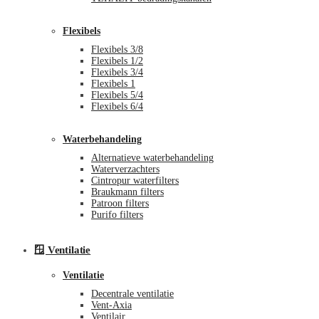
Flexibels
Flexibels 3/8
Flexibels 1/2
Flexibels 3/4
Flexibels 1
Flexibels 5/4
Flexibels 6/4
Waterbehandeling
Alternatieve waterbehandeling
Waterverzachters
Cintropur waterfilters
Braukmann filters
Patroon filters
Purifo filters
🪟 Ventilatie
Ventilatie
Decentrale ventilatie
Vent-Axia
Ventilair