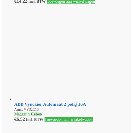
€
14,22
incl. BTW
Toevoegen aan winkelwagen
ABB Vynckier Automaat 2 polig 16A
Artnr: VY32C16
Magazijn
Cebeo
€
6,52
incl. BTW
Toevoegen aan winkelwagen