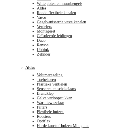
Witte goten en muurbeugels
Aldes
Ronde flexibele kanalen
Vasco
Gegalvaniseerde vaste kanalen
Verdelers
Montageset
Geïsoleerde leidingen
Duco
Renson
Ubbink
Zehnder
Aldes
Volumeregeling
Toebehoren
Plastieke ventielen
Sensoren en schakelaars
Brandklep
Galva verloopstukken
Warmtewisselaar
Filters
Flexibele buizen
Roosters
Optiflex
Harde kunstof buizen Minigaine