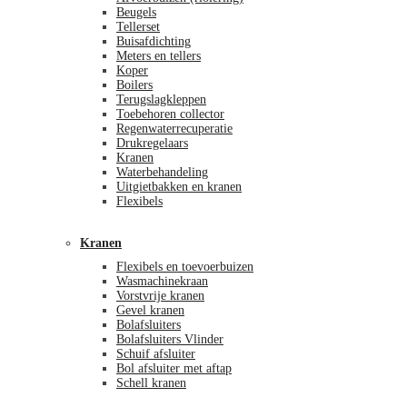
Beugels
Tellerset
Buisafdichting
Meters en tellers
Koper
Boilers
Terugslagkleppen
Toebehoren collector
Regenwaterrecuperatie
Drukregelaars
Kranen
Waterbehandeling
Uitgietbakken en kranen
Flexibels
Kranen
Flexibels en toevoerbuizen
Wasmachinekraan
Vorstvrije kranen
Gevel kranen
Bolafsluiters
Bolafsluiters Vlinder
Schuif afsluiter
Bol afsluiter met aftap
Schell kranen