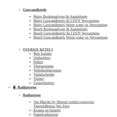
Gaswandketels
Bulex Rookgasafvoer & Aansluitsets
Bulex Gaswandketels ALLEEN Verwarming
Bulex Gaswandketels Warm water en Verwarming
Bosch Rookgasafvoer & Aansluitsets
Bosch Gaswandketels ALLEEN Verwarming
Bosch Gaswandketels Warm water en Verwarming
OVERIGE KETELS
Buis Isolatie
Ontluchters
Pellets
Thermostaten
Veiligheidsgroepen
Vuilafscheider
Vulsets
Zoneafsluiters
🏮 Radiatoren
Radiatoren
Van Marcke by Henrad ventilo-convector
ThermoBreeze Net Zero
Kranen en beugels
Paneelradiatoren