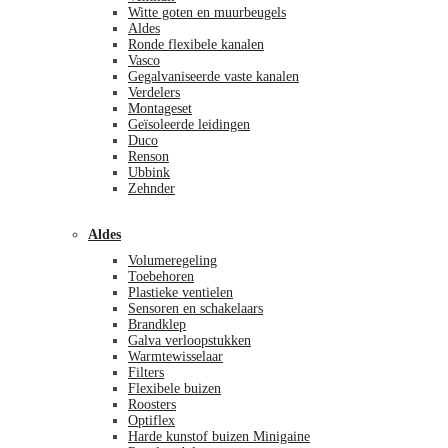
Witte goten en muurbeugels
Aldes
Ronde flexibele kanalen
Vasco
Gegalvaniseerde vaste kanalen
Verdelers
Montageset
Geïsoleerde leidingen
Duco
Renson
Ubbink
Zehnder
Aldes
Volumeregeling
Toebehoren
Plastieke ventielen
Sensoren en schakelaars
Brandklep
Galva verloopstukken
Warmtewisselaar
Filters
Flexibele buizen
Roosters
Optiflex
Harde kunstof buizen Minigaine