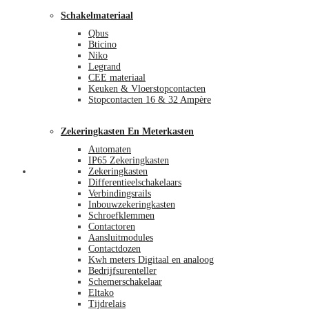
Schakelmateriaal
Qbus
Bticino
Niko
Legrand
CEE materiaal
Keuken & Vloerstopcontacten
Stopcontacten 16 & 32 Ampère
Zekeringkasten En Meterkasten
Automaten
IP65 Zekeringkasten
Blog
Zekeringkasten
Differentieelschakelaars
Verbindingsrails
Inbouwzekeringkasten
Schroefklemmen
Contactoren
Aansluitmodules
Contactdozen
Kwh meters Digitaal en analoog
Bedrijfsurenteller
Schemerschakelaar
Eltako
Tijdrelais