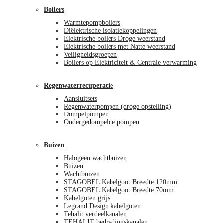
Boilers
Warmtepompboilers
Diëlektrische isolatiekoppelingen
Elektrische boilers Droge weerstand
Elektrische boilers met Natte weerstand
Veiligheidsgroepen
Boilers op Elektriciteit & Centrale verwarming
Regenwaterrecuperatie
Aansluitsets
Regenwaterpompen (droge opstelling)
Dompelpompen
Ondergedompelde pompen
Buizen
Halogeen wachtbuizen
Buizen
Wachtbuizen
STAGOBEL Kabelgoot Breedte 120mm
STAGOBEL Kabelgoot Breedte 70mm
Kabelgoten grijs
Legrand Design kabelgoten
Tehalit verdeelkanalen
TEHALIT bedradingskanalen