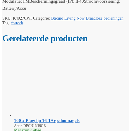
Modulatie: FMBeschermingsgraad (IP): IP40Stroomvoorziening:
Batterij/Accu
SKU:
K4027CWI
Categorie:
Bticino Living Now Draadloze bedieningen
Tag:
cbstock
Gerelateerde producten
100 x Plugclip 16-19 gr.duo nagels
Artnr: DPCN16/19GR
Magazijn
Cebeo