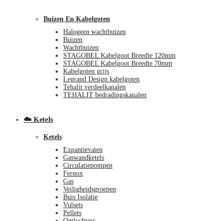
Buizen En Kabelgoten
Halogeen wachtbuizen
Buizen
Wachtbuizen
STAGOBEL Kabelgoot Breedte 120mm
STAGOBEL Kabelgoot Breedte 70mm
Kabelgoten grijs
€
0,00
0
Legrand Design kabelgoten
Tehalit verdeelkanalen
TEHALIT bedradingskanalen
☁️ Ketels
Ketels
Expantievaten
Gaswandketels
Circulatiepompen
Fernox
Gas
Veiligheidsgroepen
Buis Isolatie
Vulsets
Pellets
Ontluchters