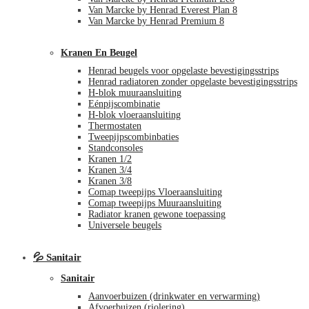
Van Marcke by Henrad Everest Plan 8
Van Marcke by Henrad Premium 8
Kranen En Beugel
Henrad beugels voor opgelaste bevestigingsstrips
Henrad radiatoren zonder opgelaste bevestigingsstrips
H-blok muuraansluiting
Eénpijscombinatie
H-blok vloeraansluiting
Thermostaten
Tweepijpscombinbaties
Standconsoles
Kranen 1/2
Kranen 3/4
Kranen 3/8
Comap tweepijps Vloeraansluiting
Comap tweepijps Muuraansluiting
Radiator kranen gewone toepassing
Universele beugels
💦 Sanitair
Sanitair
Aanvoerbuizen (drinkwater en verwarming)
Afvoerbuizen (riolering)