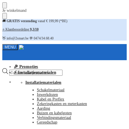
Skip
Skip
Je winkelmand
to
to
navigation
content
🚚
GRATIS verzending
vanaf € 199,99 (*BE)
⭐ Klantbeoordeling
9,3/10
👋 info@2smart.be 💬 0474/34.68.40
MENU
🎉 Promoties
Producten
⚡ Installatiematerialen
zoeken
FAQ
Installatiematerialen
Schakelmateriaal
Inwerkdozen
Kabel en Preflex
Zekeringkasten en meterkasten
Aarding
Buizen en kabelgoten
Verbindingsmateriaal
Gereedschap