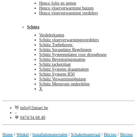
Henco folie en netten
Henco vloerverwarming buizen
Henco vloerverwarming verdelers
Schütz
Verdelerkasten
Schütz vloerverwarmingsverdelers
Schütz Toebehoren:
Schütz Secundaire Regelingen
Schütz Systeemplaten voor droogbouw
Schütz Bevestigingsmatten
Schütz tackerplaat
Schütz Systeem draagmatten
Schütz Systeem R50
Schütz Verwarmingsbuizen
Schütz Mengroep onderdelen
X
👋
info@2smart.be
–
💬
0474/34.68.40
€
0,00
0
Home
/
Winkel
/
Installatiematerialen
/
Schakelmateriaal
/
Bticino
/
Bticino