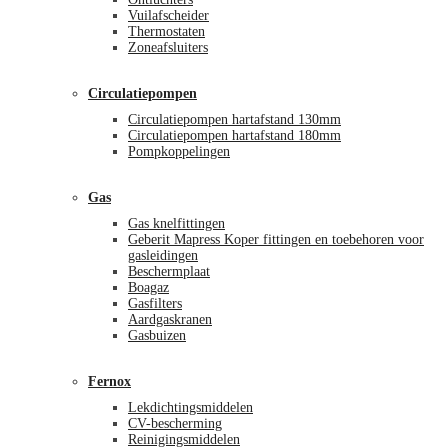
Vuilafscheider
Thermostaten
Zoneafsluiters
Circulatiepompen
Circulatiepompen hartafstand 130mm
Circulatiepompen hartafstand 180mm
Pompkoppelingen
Gas
Gas knelfittingen
Geberit Mapress Koper fittingen en toebehoren voor
gasleidingen
Beschermplaat
Boagaz
Gasfilters
Aardgaskranen
Gasbuizen
Fernox
Lekdichtingsmiddelen
CV-bescherming
Reinigingsmiddelen