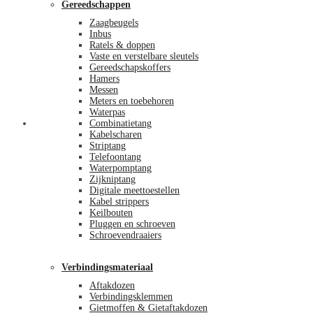
Gereedschappen
Zaagbeugels
Inbus
Ratels & doppen
Vaste en verstelbare sleutels
Gereedschapskoffers
Hamers
Messen
Meters en toebehoren
Waterpas
Afrekenen
Combinatietang
Kabelscharen
Striptang
Telefoontang
Waterpomptang
Zijkniptang
Digitale meettoestellen
Kabel strippers
Keilbouten
Pluggen en schroeven
Schroevendraaiers
Verbindingsmateriaal
Aftakdozen
Verbindingsklemmen
Gietmoffen & Gietaftakdozen