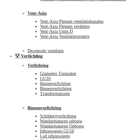
Vent-Axia
Vent-Axia Plenum ventilatiekanalen
Vent-Axia Plenum verdelers
Vent-Axia Units D
Vent-Axia Ventilatieroosters
Decentrale ventilatie
💡 Verlichting
Verlichting
Glampère Tuinpalen
GU10
Buitenverlichting
Binnenverlichting
Transformatoren
Binnenverlichting
Schilderijverlichting
Wandarmaturen inbouw
Wandarmaturen Opbouw
Inbouwspots GU10
Led inbouwspots