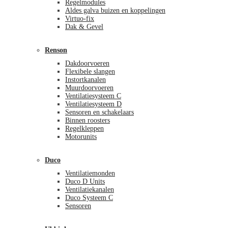
Regelmodules
Aldes galva buizen en koppelingen
Virtuo-fix
Dak & Gevel
Renson
Dakdoorvoeren
Flexibele slangen
Instortkanalen
Muurdoorvoeren
Ventilatiesysteem C
Ventilatiesysteem D
Sensoren en schakelaars
Binnen roosters
Regelkleppen
Motorunits
Duco
Ventilatiemonden
Duco D Units
Ventilatiekanalen
Duco Systeem C
Sensoren