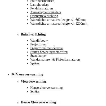
Plafondarmaturen
Lamphouders
Pendelarmaturen
Aanwezigheidsmelders
Oriëntatieverlichting
Waterdichte armaturen lengte +/- 660mm
Waterdichte armaturen lengte +/- 1200mm
Buitenverlichting
Wandinbouw
Projectoren
Projectoren met detectie
Buiten bewegingsdetectoren
Staanlampen
Wandarmaturen & Plafondarmaturen
Spikes
🔅 Vloerverwarming
Vloerverwarming
Henco vloerverwarming
Schütz
Henco Vloerverwarming