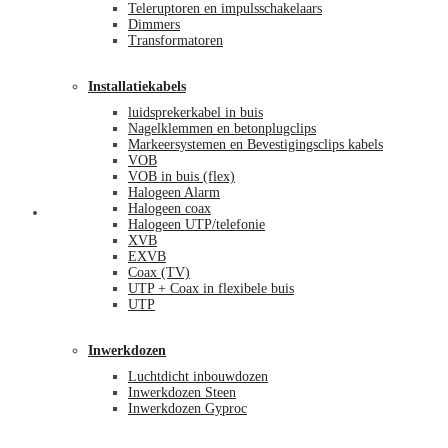
Teleruptoren en impulsschakelaars
Dimmers
Transformatoren
Installatiekabels
luidsprekerkabel in buis
Nagelklemmen en betonplugclips
Markeersystemen en Bevestigingsclips kabels
VOB
VOB in buis (flex)
Halogeen Alarm
Halogeen coax
Mijn account
Halogeen UTP/telefonie
XVB
EXVB
Coax (TV)
UTP + Coax in flexibele buis
UTP
Inwerkdozen
Luchtdicht inbouwdozen
Inwerkdozen Steen
Inwerkdozen Gyproc