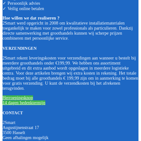
✓ Persoonlijk advies
✓ Veilig online betalen
Hoe willen we dat realiseren ?
2Smart werd opgericht in 2008 om kwalitatieve installatiematerialen
toegankelijk te maken voor zowel professionals als particulieren. Dankzij
directe samenwerking met groothandels kunnen wij scherpe prijzen
combineren met persoonlijke service.
VERZENDINGEN
2Smart rekent leveringskosten voor verzendingen aan wanneer u bestelt bij
meerdere groothandels onder €199,99. We hebben ons assortiment
uitgebreid en dit extra aanbod wordt opgeslagen in meerdere logistieke
centra. Voor deze artikelen brengen wij extra kosten in rekening. Het totale
bedrag moet bij alle groothandels € 199,99 zijn om in aanmerking te komen
voor gratis verzending. U kunt de verzendkosten bij het afrekenen
terugvinden.
Herroepingsknop
14 dagen bedenktermijn
CONTACT
2Smart
Augustijnenstraat 17
3500 Hasselt
Geen afhalingen mogelijk