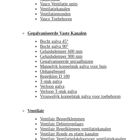
Vasco Ventilatie units
Ventilatiekanalen
Ventilatiemonden
Vasco Toebehoren
Gegalvaniseerde Vaste Kanalen
Bocht galva 45°
Bocht galva 90°
Geluidsdemper 600 mm
Geluidsdemper 900 mm
Gegalvaniseerde spiraalbuizen
Mannelijk koppelstuk galva voor buis
Ophangbeugel
Regelklep D 180
T-stuk galva
Verloop galva
Verloop T-stuk galva
Vrouwelijk koppelstuk galva voor toebehoren
Ventilair
Ventilair Beugelklemmen
Ventilair Debietregelaars
Ventilair Regelkleppen ventilatiekanalen
Ventilair Ronde en platte kanalen
Ventilair Ventilatiedakdoorvoer ventilatiekanalen