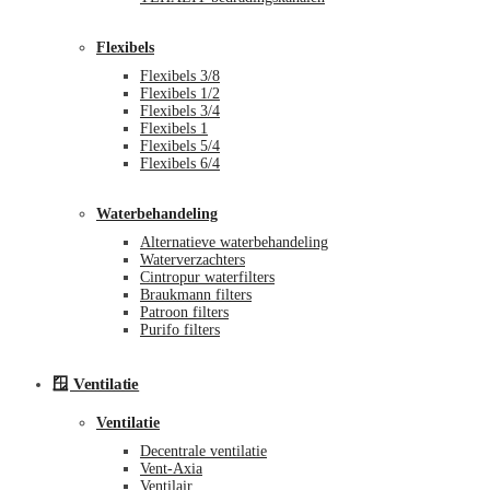
Flexibels
Flexibels 3/8
Flexibels 1/2
Flexibels 3/4
Flexibels 1
Flexibels 5/4
Flexibels 6/4
Waterbehandeling
Alternatieve waterbehandeling
Waterverzachters
Cintropur waterfilters
Braukmann filters
Patroon filters
Purifo filters
🪟 Ventilatie
Ventilatie
Decentrale ventilatie
Vent-Axia
Ventilair