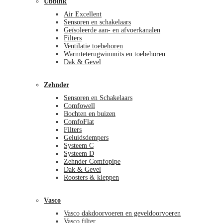
Ubbink
Air Excellent
Sensoren en schakelaars
Geïsoleerde aan- en afvoerkanalen
Filters
Ventilatie toebehoren
Warmteterugwinunits en toebehoren
Dak & Gevel
Zehnder
Sensoren en Schakelaars
Comfowell
Bochten en buizen
ComfoFlat
Filters
Geluidsdempers
Systeem C
Systeem D
Zehnder Comfopipe
Dak & Gevel
Roosters & kleppen
Vasco
Vasco dakdoorvoeren en geveldoorvoeren
Vasco filter