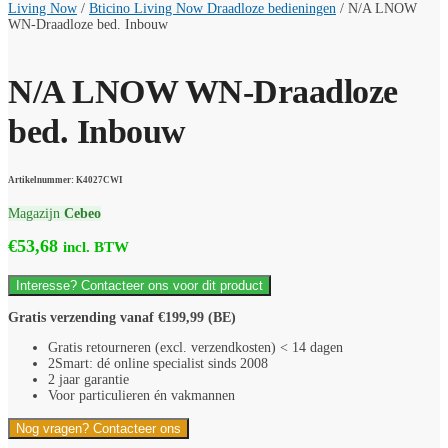
Living Now
/
Bticino Living Now Draadloze bedieningen
/
N/A LNOW
WN-Draadloze bed. Inbouw
N/A LNOW WN-Draadloze
bed. Inbouw
Artikelnummer: K4027CWI
Magazijn
Cebeo
€
53,68
incl. BTW
Interesse? Contacteer ons voor dit product
Gratis verzending vanaf €199,99 (BE)
Gratis retourneren (excl. verzendkosten) < 14 dagen
2Smart: dé online specialist sinds 2008
2 jaar garantie
Voor particulieren én vakmannen
Nog vragen? Contacteer ons