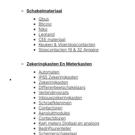
Schakelmateriaal
Qbus
Bticino
Niko
Legrand
CEE materiaal
Keuken & Vloerstopcontacten
Stopcontacten 16 & 32 Ampère
Zekeringkasten En Meterkasten
Automaten
IP65 Zekeringkasten
Blog
Zekeringkasten
Differentieelschakelaars
Verbindingsrails
Inbouwzekeringkasten
Schroefklemmen
Contactoren
Aansluitmodules
Contactdozen
Kwh meters Digitaal en analoog
Bedrijfsurenteller
Schemerschakelaar