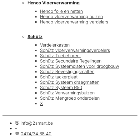
Henco Vloerverwarming
Henco folie en netten
Henco vloerverwarming buizen
Henco vloerverwarming verdelers
Schütz
Verdelerkasten
Schütz vloerverwarmingsverdelers
Schütz Toebehoren:
Schütz Secundaire Regelingen
Schütz Systeemplaten voor droogbouw
Schütz Bevestigingsmatten
Schütz tackerplaat
Schütz Systeem draagmatten
Schütz Systeem R50
Schütz Verwarmingsbuizen
Schütz Mengroep onderdelen
X
👋
info@2smart.be
–
💬
0474/34.68.40