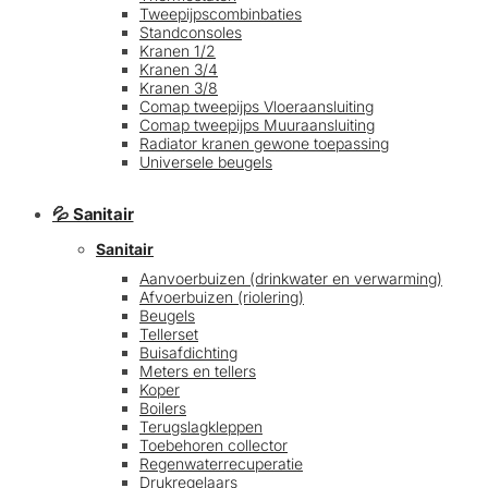
Tweepijpscombinbaties
Standconsoles
Kranen 1/2
Kranen 3/4
Kranen 3/8
Comap tweepijps Vloeraansluiting
Comap tweepijps Muuraansluiting
Radiator kranen gewone toepassing
Universele beugels
💦 Sanitair
Sanitair
Aanvoerbuizen (drinkwater en verwarming)
Afvoerbuizen (riolering)
Beugels
Tellerset
Buisafdichting
Meters en tellers
Koper
Boilers
Terugslagkleppen
Toebehoren collector
Regenwaterrecuperatie
Drukregelaars