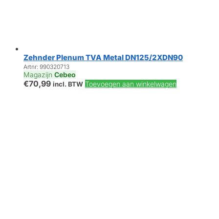
Zehnder Plenum TVA Metal DN125/2XDN90
Artnr: 990320713
Magazijn
Cebeo
€
70,99
Toevoegen aan winkelwagen
incl. BTW