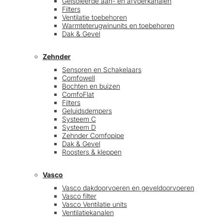
Geïsoleerde aan- en afvoerkanalen
Filters
Ventilatie toebehoren
Warmteterugwinunits en toebehoren
Dak & Gevel
Zehnder
Sensoren en Schakelaars
Comfowell
Bochten en buizen
ComfoFlat
Filters
Geluidsdempers
Systeem C
Systeem D
Zehnder Comfopipe
Dak & Gevel
Roosters & kleppen
Vasco
Vasco dakdoorvoeren en geveldoorvoeren
Vasco filter
Vasco Ventilatie units
Ventilatiekanalen