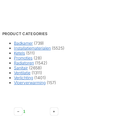
PRODUCT CATEGORIES
Badkamer
(739)
Installatiematerialen
(5525)
Ketels
(511)
Promoties
(28)
Radiatoren
(1542)
Sanitair
(2658)
Ventilatie
(1311)
Verlichting
(1401)
Vloerverwarming
(157)
Zehnder
Zehnder
Zehnder
Zehnder
Zehnder
Zehnder
Zehnder
Zehnder
−
−
−
−
−
−
−
−
+
+
+
+
+
+
+
+
Air
Droogsiphon
Luchtverdeelkast
Plenum
Regelmodule
*STB-
ComfoValve
ComfoValve
Blocker
aantal
3*3
TVA
RM
1-
Luna
Luna
ComfoValve
DN
Metal
125-
125*
E125
S125