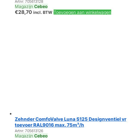
Artnr: 705613128
Magazijn
Cebeo
€
28,70
Toevoegen aan winkelwagen
incl. BTW
Zehnder ComfoValve Luna S125 Designventiel vr
toevoer RAL9016 max. 75m³/h
Artnr: 705613126
Magazijn
Cebeo