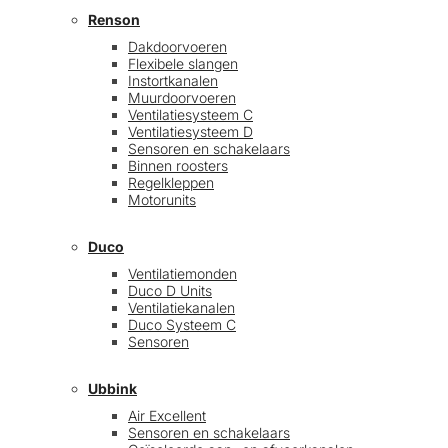
Renson
Dakdoorvoeren
Flexibele slangen
Instortkanalen
Muurdoorvoeren
Ventilatiesysteem C
Ventilatiesysteem D
Sensoren en schakelaars
Binnen roosters
Regelkleppen
Motorunits
Duco
Ventilatiemonden
Duco D Units
Ventilatiekanalen
Duco Systeem C
Sensoren
Ubbink
Air Excellent
Sensoren en schakelaars