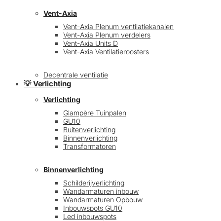
Vent-Axia
Vent-Axia Plenum ventilatiekanalen
Vent-Axia Plenum verdelers
Vent-Axia Units D
Vent-Axia Ventilatieroosters
Decentrale ventilatie
💡 Verlichting
Verlichting
Glampère Tuinpalen
GU10
Buitenverlichting
Binnenverlichting
Transformatoren
Binnenverlichting
Schilderijverlichting
Wandarmaturen inbouw
Wandarmaturen Opbouw
Inbouwspots GU10
Led inbouwspots