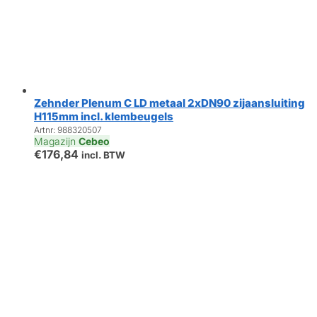
Zehnder Plenum C LD metaal 2xDN90 zijaansluiting
H115mm incl. klembeugels
Artnr: 988320507
Magazijn
Cebeo
€
176,84
incl. BTW