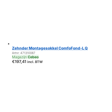
Zehnder Montagesokkel ComfoFond-L Q
Artnr: 471310087
Magazijn
Cebeo
€
197,41
incl. BTW