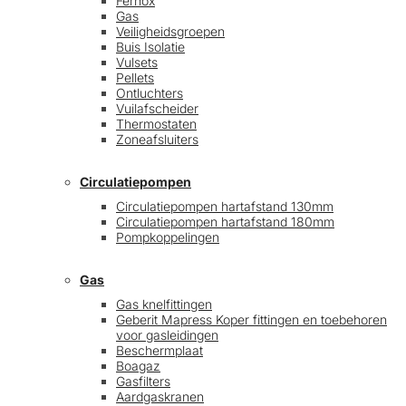
Fernox
Gas
Veiligheidsgroepen
Buis Isolatie
Vulsets
Pellets
Ontluchters
Vuilafscheider
Thermostaten
Zoneafsluiters
Circulatiepompen
Circulatiepompen hartafstand 130mm
Circulatiepompen hartafstand 180mm
Pompkoppelingen
Gas
Gas knelfittingen
Geberit Mapress Koper fittingen en toebehoren
voor gasleidingen
Beschermplaat
Boagaz
Gasfilters
Aardgaskranen