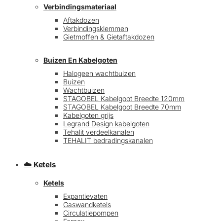
Verbindingsmateriaal
Aftakdozen
Verbindingsklemmen
Gietmoffen & Gietaftakdozen
Buizen En Kabelgoten
Halogeen wachtbuizen
Buizen
€
0,00
0
Wachtbuizen
STAGOBEL Kabelgoot Breedte 120mm
STAGOBEL Kabelgoot Breedte 70mm
Kabelgoten grijs
Legrand Design kabelgoten
Tehalit verdeelkanalen
TEHALIT bedradingskanalen
☁️ Ketels
Ketels
Expantievaten
Gaswandketels
Circulatiepompen