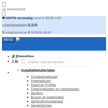
Skip
Skip
Je winkelmand
to
to
navigation
content
🚚
GRATIS verzending
vanaf € 199,99 (*BE)
⭐ Klantbeoordeling
9,3/10
👋 info@2smart.be 💬 0474/34.68.40
MENU
🎉 Promoties
Producten
⚡ Installatiematerialen
zoeken
Installatiematerialen
FAQ
Schakelmateriaal
Inwerkdozen
Kabel en Preflex
Zekeringkasten en meterkasten
Aarding
Buizen en kabelgoten
Verbindingsmateriaal
Gereedschap