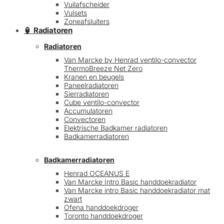
Vuilafscheider
Vulsets
Zoneafsluiters
🏮 Radiatoren
Radiatoren
Van Marcke by Henrad ventilo-convector
ThermoBreeze Net Zero
Kranen en beugels
Paneelradiatoren
Sierradiatoren
Cube ventilo-convector
Accumulatoren
Convectoren
Elektrische Badkamer radiatoren
Badkamerradiatoren
Badkamerradiatoren
Henrad OCEANUS E
Van Marcke Intro Basic handdoekradiator
Van Marcke intro Basic handdoekradiator mat
zwart
Ofena handdoekdroger
Toronto handdoekdroger