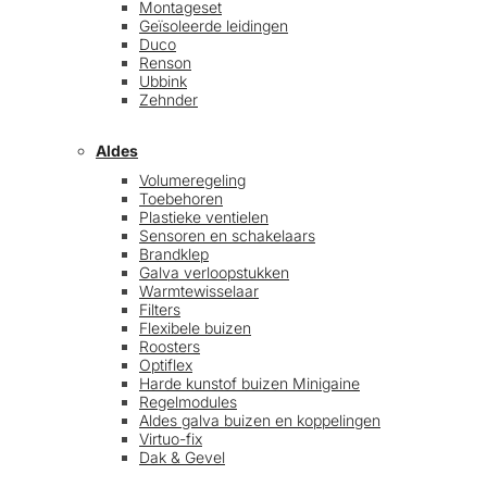
Montageset
Geïsoleerde leidingen
Duco
Renson
Ubbink
Zehnder
Aldes
Volumeregeling
Toebehoren
Plastieke ventielen
Sensoren en schakelaars
Brandklep
Galva verloopstukken
Warmtewisselaar
Filters
Flexibele buizen
Roosters
Optiflex
Harde kunstof buizen Minigaine
Regelmodules
Aldes galva buizen en koppelingen
Virtuo-fix
Dak & Gevel