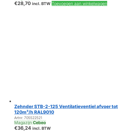
€
28,70
Toevoegen aan winkelwagen
incl. BTW
Zehnder STB-2-125 Ventilatieventiel afvoer tot
120m³/h RAL9010
Artnr: 705522521
Magazijn
Cebeo
€
36,24
incl. BTW