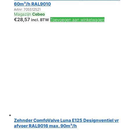
60m³/h RAL9010
Artnr: 705512521
Magazijn
Cebeo
€
28,57
Toevoegen aan winkelwagen
incl. BTW
Zehnder ComfoValve Luna E125 Designventiel vr
afvoer RAL9016 max. 90m³/h