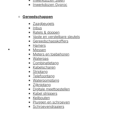
Inwerkdozen Steen
Inwerkdozen Gyproc
Gereedschappen
Zaagbeugels
Inbus
Ratels & doppen
Vaste en verstelbare sleutels
Gereedschapskoffers
Hamers
Afrekenen
Messen
Meters en toebehoren
Waterpas
Combinatietang
Kabelscharen
Striptang
Telefoontang
Waterpomptang
Zijkniptang
Digitale meettoestellen
Kabel strippers
Keilbouten
Pluggen en schroeven
Schroevendraaiers