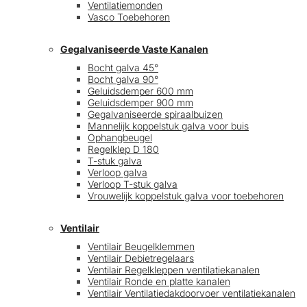
Ventilatiemonden
Vasco Toebehoren
Gegalvaniseerde Vaste Kanalen
Bocht galva 45°
Bocht galva 90°
Geluidsdemper 600 mm
Geluidsdemper 900 mm
Gegalvaniseerde spiraalbuizen
Mannelijk koppelstuk galva voor buis
Ophangbeugel
Regelklep D 180
T-stuk galva
Verloop galva
Verloop T-stuk galva
Vrouwelijk koppelstuk galva voor toebehoren
Ventilair
Ventilair Beugelklemmen
Ventilair Debietregelaars
Ventilair Regelkleppen ventilatiekanalen
Ventilair Ronde en platte kanalen
Ventilair Ventilatiedakdoorvoer ventilatiekanalen