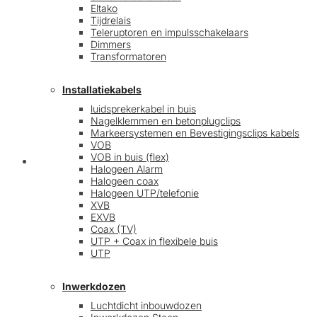
Eltako
Tijdrelais
Teleruptoren en impulsschakelaars
Dimmers
Transformatoren
Installatiekabels
luidsprekerkabel in buis
Nagelklemmen en betonplugclips
Markeersystemen en Bevestigingsclips kabels
VOB
VOB in buis (flex)
Mijn account
Halogeen Alarm
Halogeen coax
Halogeen UTP/telefonie
XVB
EXVB
Coax (TV)
UTP + Coax in flexibele buis
UTP
Inwerkdozen
Luchtdicht inbouwdozen