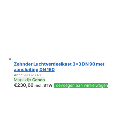
Zehnder Luchtverdeelkast 3*3 DN 90 met
aansluiting DN 160
Artnr: 990323071
Magazijn
Cebeo
€
230,66
Toevoegen aan winkelwagen
incl. BTW