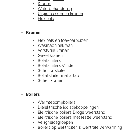
Kranen
Waterbehandeling
Uitgietbakken en kranen
Flexibels
Kranen
Flexibels en toevoerbuizen
Wasmachinekraan
Vorstvrije kranen
Gevel kranen
Bolafsluiters
Bolafsluiters Vlinder
Schuif afsluiter
Bol afsluiter met aftap
Schell kranen
Boilers
Warmtepompboilers
Diëlektrische isolatiekoppelingen
Elektrische boilers Droge weerstand
Elektrische boilers met Natte weerstand
Veiligheidsgroepen
Boilers op Elektriciteit & Centrale verwarming