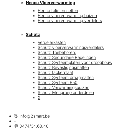
Henco Vloerverwarming
Henco folie en netten
Henco vloerverwarming buizen
Henco vloerverwarming verdelers
Schütz
Verdelerkasten
Schütz vloerverwarmingsverdelers
Schütz Toebehoren:
Schütz Secundaire Regelingen
Schütz Systeemplaten voor droogbouw
Schütz Bevestigingsmatten
Schütz tackerplaat
Schütz Systeem draagmatten
Schütz Systeem R50
Schütz Verwarmingsbuizen
Schütz Mengroep onderdelen
X
👋
info@2smart.be
–
💬
0474/34.68.40