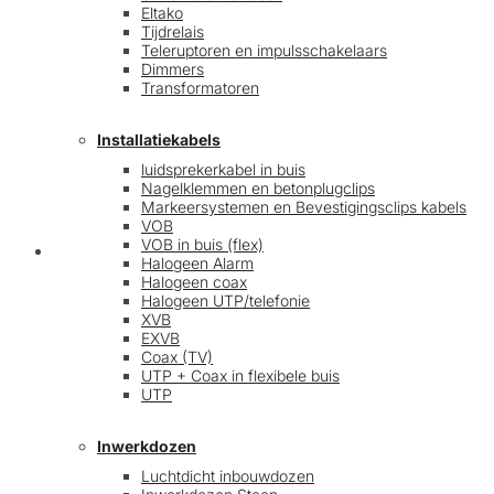
Eltako
Tijdrelais
Teleruptoren en impulsschakelaars
Dimmers
Transformatoren
Installatiekabels
luidsprekerkabel in buis
Nagelklemmen en betonplugclips
Markeersystemen en Bevestigingsclips kabels
VOB
VOB in buis (flex)
Mijn account
Halogeen Alarm
Halogeen coax
Halogeen UTP/telefonie
XVB
EXVB
Coax (TV)
UTP + Coax in flexibele buis
UTP
Inwerkdozen
Luchtdicht inbouwdozen