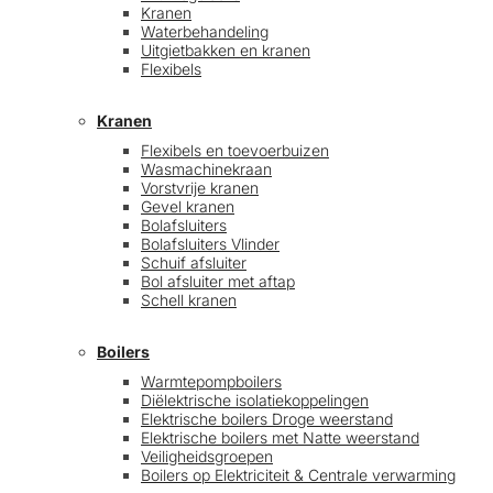
Kranen
Waterbehandeling
Uitgietbakken en kranen
Flexibels
Kranen
Flexibels en toevoerbuizen
Wasmachinekraan
Vorstvrije kranen
Gevel kranen
Bolafsluiters
Bolafsluiters Vlinder
Schuif afsluiter
Bol afsluiter met aftap
Schell kranen
Boilers
Warmtepompboilers
Diëlektrische isolatiekoppelingen
Elektrische boilers Droge weerstand
Elektrische boilers met Natte weerstand
Veiligheidsgroepen
Boilers op Elektriciteit & Centrale verwarming