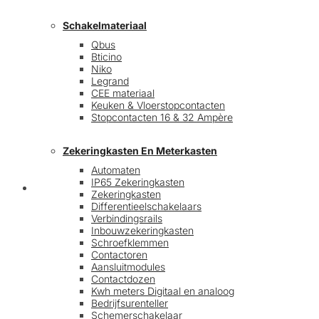
Schakelmateriaal
Qbus
Bticino
Niko
Legrand
CEE materiaal
Keuken & Vloerstopcontacten
Stopcontacten 16 & 32 Ampère
Zekeringkasten En Meterkasten
Automaten
IP65 Zekeringkasten
Blog
Zekeringkasten
Differentieelschakelaars
Verbindingsrails
Inbouwzekeringkasten
Schroefklemmen
Contactoren
Aansluitmodules
Contactdozen
Kwh meters Digitaal en analoog
Bedrijfsurenteller
Schemerschakelaar