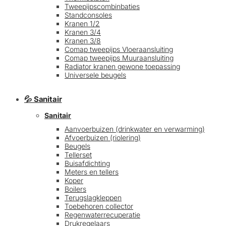
Tweepijpscombinbaties
Standconsoles
Kranen 1/2
Kranen 3/4
Kranen 3/8
Comap tweepijps Vloeraansluiting
Comap tweepijps Muuraansluiting
Radiator kranen gewone toepassing
Universele beugels
💦 Sanitair
Sanitair
Aanvoerbuizen (drinkwater en verwarming)
Afvoerbuizen (riolering)
Beugels
Tellerset
Buisafdichting
Meters en tellers
Koper
Boilers
Terugslagkleppen
Toebehoren collector
Regenwaterrecuperatie
Drukregelaars