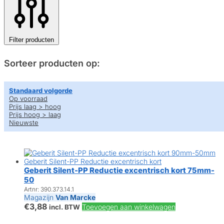
Filter producten
Sorteer producten op:
Standaard volgorde
Op voorraad
Prijs laag > hoog
Prijs hoog > laag
Nieuwste
Geberit Silent-PP Reductie excentrisch kort 75mm-
50
Artnr: 390.373.14.1
Magazijn
Van Marcke
€
3,88
Toevoegen aan winkelwagen
incl. BTW