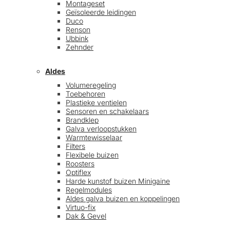
Montageset
Geïsoleerde leidingen
Duco
Renson
Ubbink
Zehnder
Aldes
Volumeregeling
Toebehoren
Plastieke ventielen
Sensoren en schakelaars
Brandklep
Galva verloopstukken
Warmtewisselaar
Filters
Flexibele buizen
Roosters
Optiflex
Harde kunstof buizen Minigaine
Regelmodules
Aldes galva buizen en koppelingen
Virtuo-fix
Dak & Gevel