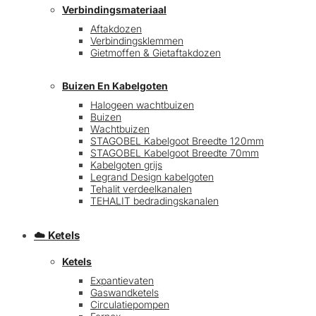
Verbindingsmateriaal
Aftakdozen
Verbindingsklemmen
Gietmoffen & Gietaftakdozen
Buizen En Kabelgoten
Halogeen wachtbuizen
Buizen
€
0,00
0
Wachtbuizen
STAGOBEL Kabelgoot Breedte 120mm
STAGOBEL Kabelgoot Breedte 70mm
Kabelgoten grijs
Legrand Design kabelgoten
Tehalit verdeelkanalen
TEHALIT bedradingskanalen
☁️ Ketels
Ketels
Expantievaten
Gaswandketels
Circulatiepompen