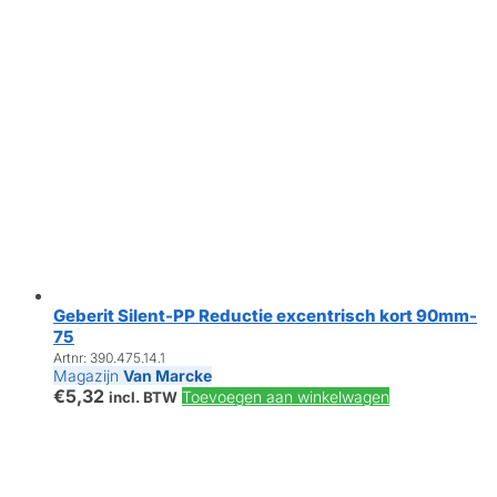
Geberit Silent-PP Reductie excentrisch kort 90mm-
75
Artnr: 390.475.14.1
Magazijn
Van Marcke
€
5,32
Toevoegen aan winkelwagen
incl. BTW