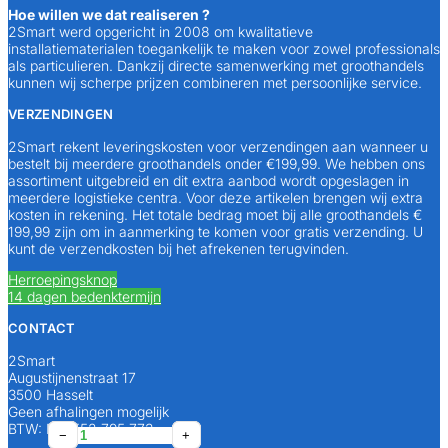
Hoe willen we dat realiseren ?
2Smart werd opgericht in 2008 om kwalitatieve
installatiematerialen toegankelijk te maken voor zowel professionals
als particulieren. Dankzij directe samenwerking met groothandels
kunnen wij scherpe prijzen combineren met persoonlijke service.
VERZENDINGEN
2Smart rekent leveringskosten voor verzendingen aan wanneer u
bestelt bij meerdere groothandels onder €199,99. We hebben ons
assortiment uitgebreid en dit extra aanbod wordt opgeslagen in
meerdere logistieke centra. Voor deze artikelen brengen wij extra
kosten in rekening. Het totale bedrag moet bij alle groothandels €
199,99 zijn om in aanmerking te komen voor gratis verzending. U
kunt de verzendkosten bij het afrekenen terugvinden.
Herroepingsknop
14 dagen bedenktermijn
CONTACT
2Smart
Augustijnenstraat 17
3500 Hasselt
Geen afhalingen mogelijk
BTW: BE0552 795 773
Geberit
Geberit
Geberit
Geberit
Geberit
Geberit
−
−
−
−
−
−
+
+
+
+
+
+