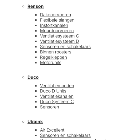
Renson
Dakdoorvoeren
Flexibele slangen
Instortkanalen
Muurdoorvoeren
Ventilatiesysteem C
Ventilatiesysteem D
Sensoren en schakelaars
Binnen roosters
Regelkleppen
Motorunits
Duco
Ventilatiemonden
Duco D Units
Ventilatiekanalen
Duco Systeem C
Sensoren
Ubbink
Air Excellent
Sensoren en schakelaars