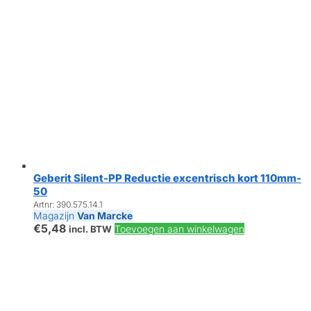
Geberit Silent-PP Reductie excentrisch kort 110mm-
50
Artnr: 390.575.14.1
Magazijn
Van Marcke
€
5,48
Toevoegen aan winkelwagen
incl. BTW