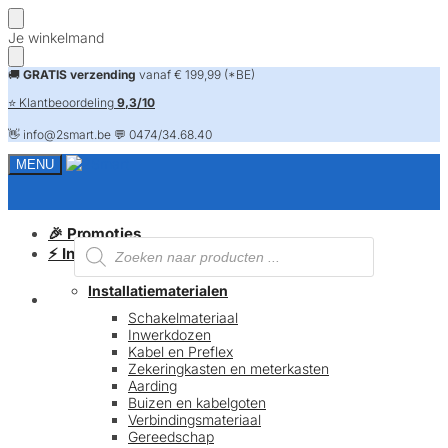
Skip
Skip
Je winkelmand
to
to
navigation
content
🚚
GRATIS verzending
vanaf € 199,99 (*BE)
⭐ Klantbeoordeling
9,3/10
👋 info@2smart.be 💬 0474/34.68.40
MENU
🎉 Promoties
Producten
⚡ Installatiematerialen
zoeken
Installatiematerialen
FAQ
Schakelmateriaal
Inwerkdozen
Kabel en Preflex
Zekeringkasten en meterkasten
Aarding
Buizen en kabelgoten
Verbindingsmateriaal
Gereedschap