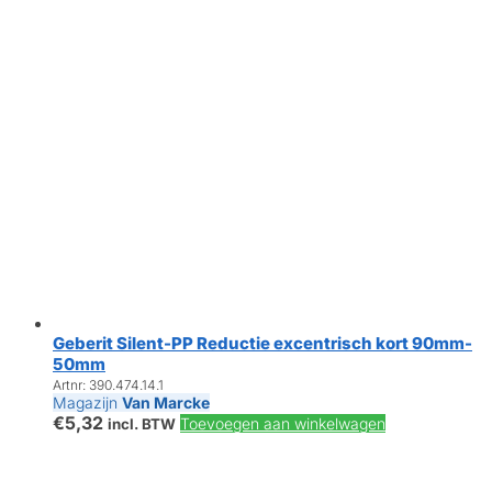
Geberit Silent-PP Reductie excentrisch kort 90mm-
50mm
Artnr: 390.474.14.1
Magazijn
Van Marcke
€
5,32
Toevoegen aan winkelwagen
incl. BTW