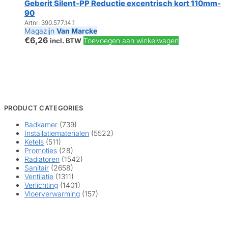
Geberit Silent-PP Reductie excentrisch kort 110mm-
90
Artnr: 390.577.14.1
Magazijn
Van Marcke
€
6,26
Toevoegen aan winkelwagen
incl. BTW
PRODUCT CATEGORIES
Badkamer
(739)
Installatiematerialen
(5522)
Ketels
(511)
Promoties
(28)
Radiatoren
(1542)
Sanitair
(2658)
Ventilatie
(1311)
Verlichting
(1401)
Vloerverwarming
(157)