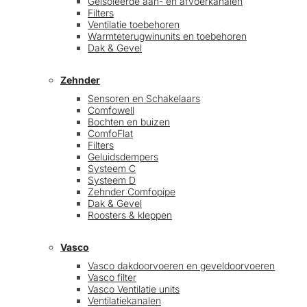
Geïsoleerde aan- en afvoerkanalen
Filters
Ventilatie toebehoren
Warmteterugwinunits en toebehoren
Dak & Gevel
Zehnder
Sensoren en Schakelaars
Comfowell
Bochten en buizen
ComfoFlat
Filters
Geluidsdempers
Systeem C
Systeem D
Zehnder Comfopipe
Dak & Gevel
Roosters & kleppen
Vasco
Vasco dakdoorvoeren en geveldoorvoeren
Vasco filter
Vasco Ventilatie units
Ventilatiekanalen