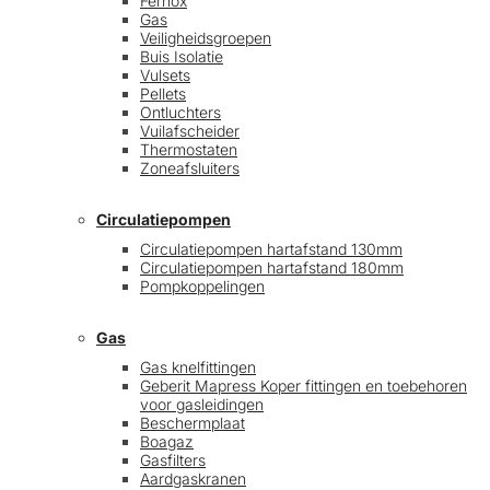
Fernox
Gas
Veiligheidsgroepen
Buis Isolatie
Vulsets
Pellets
Ontluchters
Vuilafscheider
Thermostaten
Zoneafsluiters
Circulatiepompen
Circulatiepompen hartafstand 130mm
Circulatiepompen hartafstand 180mm
Pompkoppelingen
Gas
Gas knelfittingen
Geberit Mapress Koper fittingen en toebehoren
voor gasleidingen
Beschermplaat
Boagaz
Gasfilters
Aardgaskranen