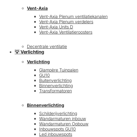
Vent-Axia
Vent-Axia Plenum ventilatiekanalen
Vent-Axia Plenum verdelers
Vent-Axia Units D
Vent-Axia Ventilatieroosters
Decentrale ventilatie
💡 Verlichting
Verlichting
Glampère Tuinpalen
GU10
Buitenverlichting
Binnenverlichting
Transformatoren
Binnenverlichting
Schilderijverlichting
Wandarmaturen inbouw
Wandarmaturen Opbouw
Inbouwspots GU10
Led inbouwspots