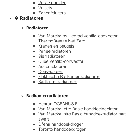
Vuilafscheider
Vulsets
Zoneafsluiters
🏮 Radiatoren
Radiatoren
Van Marcke by Henrad ventilo-convector
ThermoBreeze Net Zero
Kranen en beugels
Paneelradiatoren
Sierradiatoren
Cube ventilo-convector
Accumulatoren
Convectoren
Elektrische Badkamer radiatoren
Badkamerradiatoren
Badkamerradiatoren
Henrad OCEANUS E
Van Marcke Intro Basic handdoekradiator
Van Marcke intro Basic handdoekradiator mat
zwart
Ofena handdoekdroger
Toronto handdoekdroger