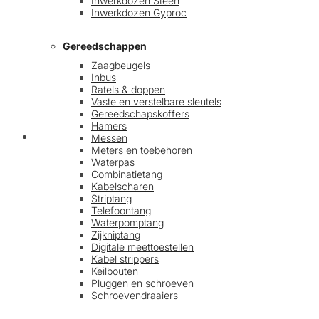
Inwerkdozen Steen
Inwerkdozen Gyproc
Gereedschappen
Zaagbeugels
Inbus
Ratels & doppen
Vaste en verstelbare sleutels
Gereedschapskoffers
Hamers
Afrekenen
Messen
Meters en toebehoren
Waterpas
Combinatietang
Kabelscharen
Striptang
Telefoontang
Waterpomptang
Zijkniptang
Digitale meettoestellen
Kabel strippers
Keilbouten
Pluggen en schroeven
Schroevendraaiers