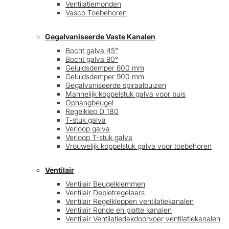
Ventilatiemonden
Vasco Toebehoren
Gegalvaniseerde Vaste Kanalen
Bocht galva 45°
Bocht galva 90°
Geluidsdemper 600 mm
Geluidsdemper 900 mm
Gegalvaniseerde spiraalbuizen
Mannelijk koppelstuk galva voor buis
Ophangbeugel
Regelklep D 180
T-stuk galva
Verloop galva
Verloop T-stuk galva
Vrouwelijk koppelstuk galva voor toebehoren
Ventilair
Ventilair Beugelklemmen
Ventilair Debietregelaars
Ventilair Regelkleppen ventilatiekanalen
Ventilair Ronde en platte kanalen
Ventilair Ventilatiedakdoorvoer ventilatiekanalen