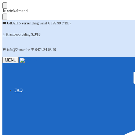
Skip
Skip
Je winkelmand
to
to
navigation
content
🚚
GRATIS verzending
vanaf € 199,99 (*BE)
⭐ Klantbeoordeling
9,3/10
👋 info@2smart.be 💬 0474/34.68.40
MENU
FAQ