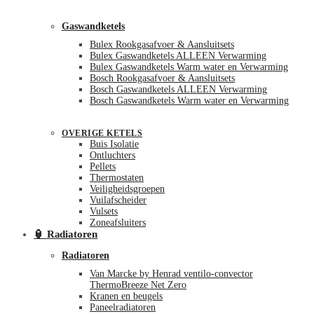
Gaswandketels
Bulex Rookgasafvoer & Aansluitsets
Bulex Gaswandketels ALLEEN Verwarming
Bulex Gaswandketels Warm water en Verwarming
Bosch Rookgasafvoer & Aansluitsets
Bosch Gaswandketels ALLEEN Verwarming
Bosch Gaswandketels Warm water en Verwarming
OVERIGE KETELS
Buis Isolatie
Ontluchters
Pellets
Thermostaten
Veiligheidsgroepen
Vuilafscheider
Vulsets
Zoneafsluiters
🏮 Radiatoren
Radiatoren
Van Marcke by Henrad ventilo-convector
ThermoBreeze Net Zero
Kranen en beugels
Paneelradiatoren