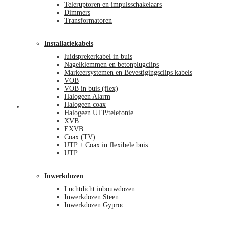
Teleruptoren en impulsschakelaars
Dimmers
Transformatoren
Installatiekabels
luidsprekerkabel in buis
Nagelklemmen en betonplugclips
Markeersystemen en Bevestigingsclips kabels
VOB
VOB in buis (flex)
Halogeen Alarm
Halogeen coax
Mijn account
Halogeen UTP/telefonie
XVB
EXVB
Coax (TV)
UTP + Coax in flexibele buis
UTP
Inwerkdozen
Luchtdicht inbouwdozen
Inwerkdozen Steen
Inwerkdozen Gyproc