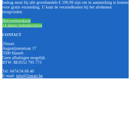
bedrag moet bij alle groothandels € 199,99 zijn om in aanmerking te komen
voor gratis verzending. U kunt de verzendkosten bij het afrekenen
terugvinden.
Herroepingsknop
14 dagen bedenktermijn
CONTACT
2Smart
Augustijnenstraat 17
3500 Hasselt
Geen afhalingen mogelijk
BTW: BE0552 795 773
Tel: 0474/34.68.40
E-mail:
info@2smart.be