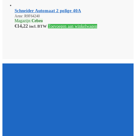
Schneider Automaat 2 polige 40A
Artnr: R9F64240
Magazijn
Cebeo
€
14,22
incl. BTW
Toevoegen aan winkelwagen