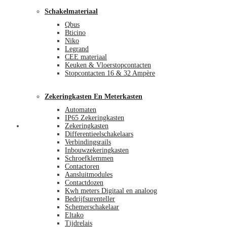
Schakelmateriaal
Qbus
Bticino
Niko
Legrand
CEE materiaal
Keuken & Vloerstopcontacten
Stopcontacten 16 & 32 Ampère
Zekeringkasten En Meterkasten
Automaten
IP65 Zekeringkasten
Blog
Zekeringkasten
Differentieelschakelaars
Verbindingsrails
Inbouwzekeringkasten
Schroefklemmen
Contactoren
Aansluitmodules
Contactdozen
Kwh meters Digitaal en analoog
Bedrijfsurenteller
Schemerschakelaar
Eltako
Tijdrelais