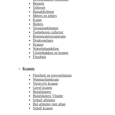
Beugels
Tellerset
Buisafdichting
Meters en tellers
Koper
Boilers
Terugslagkleppen
Toebehoren collector
Regenwaterrecuperatie
Drukregelaars
Kranen
Waterbehandeling
Uitgietbakken en kranen
Flexibels
Kranen
Flexibels en toevoerbuizen
Wasmachinekraan
Vorstvrije kranen
Gevel kranen
Bolafsluiters
Bolafsluiters Vlinder
Schuif afsluiter
Bol afsluiter met aftap
Schell kranen