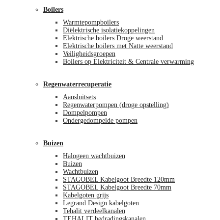
Boilers
Warmtepompboilers
Diëlektrische isolatiekoppelingen
Elektrische boilers Droge weerstand
Elektrische boilers met Natte weerstand
Veiligheidsgroepen
Boilers op Elektriciteit & Centrale verwarming
Regenwaterrecuperatie
Aansluitsets
Regenwaterpompen (droge opstelling)
Dompelpompen
Ondergedompelde pompen
Buizen
Halogeen wachtbuizen
Buizen
Wachtbuizen
STAGOBEL Kabelgoot Breedte 120mm
STAGOBEL Kabelgoot Breedte 70mm
Kabelgoten grijs
Legrand Design kabelgoten
Tehalit verdeelkanalen
TEHALIT bedradingskanalen