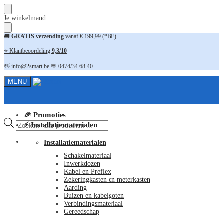
Skip
Skip
Je winkelmand
to
to
navigation
content
🚚
GRATIS verzending
vanaf € 199,99 (*BE)
⭐ Klantbeoordeling
9,3/10
👋 info@2smart.be 💬 0474/34.68.40
MENU
🎉 Promoties
Producten
⚡ Installatiematerialen
zoeken
FAQ
Installatiematerialen
Schakelmateriaal
Inwerkdozen
Kabel en Preflex
Zekeringkasten en meterkasten
Aarding
Buizen en kabelgoten
Verbindingsmateriaal
Gereedschap