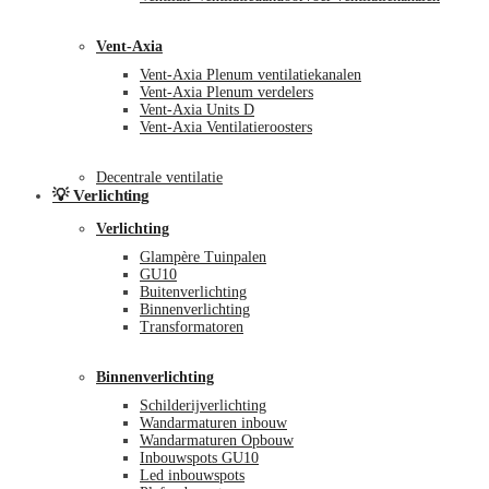
Vent-Axia
Vent-Axia Plenum ventilatiekanalen
Vent-Axia Plenum verdelers
Vent-Axia Units D
Vent-Axia Ventilatieroosters
Decentrale ventilatie
💡 Verlichting
Verlichting
Glampère Tuinpalen
GU10
Buitenverlichting
Binnenverlichting
Transformatoren
Binnenverlichting
Schilderijverlichting
Wandarmaturen inbouw
Wandarmaturen Opbouw
Inbouwspots GU10
Led inbouwspots