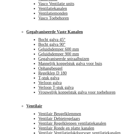
Vasco Ventilatie units
Ventilatiekanalen
Ventilatiemonden
Vasco Toebehoren
Gegalvaniseerde Vaste Kanalen
Bocht galva 45°
Bocht galva 90°
Geluidsdemper 600 mm
Geluidsdemper 900 mm
Gegalvaniseerde spiraalbuizen
Mannelijk koppelstuk galva voor buis
Ophangbeugel
Regelklep D 180
T-stuk galva
Verloop galva
Verloop T-stuk galva
Vrouwelijk koppelstuk galva voor toebehoren
Ventilair
Ventilair Beugelklemmen
Ventilair Debietregelaars
Ventilair Regelkleppen ventilatiekanalen
Ventilair Ronde en platte kanalen
Ventilair Ventilatiedakdoorvoer ventilatiekanalen