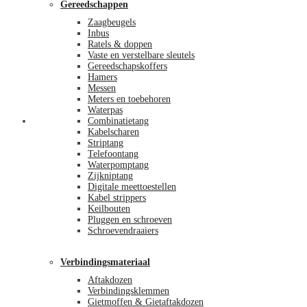
Gereedschappen
Zaagbeugels
Inbus
Ratels & doppen
Vaste en verstelbare sleutels
Gereedschapskoffers
Hamers
Messen
Meters en toebehoren
Waterpas
Afrekenen
Combinatietang
Kabelscharen
Striptang
Telefoontang
Waterpomptang
Zijkniptang
Digitale meettoestellen
Kabel strippers
Keilbouten
Pluggen en schroeven
Schroevendraaiers
Verbindingsmateriaal
Aftakdozen
Verbindingsklemmen
Gietmoffen & Gietaftakdozen