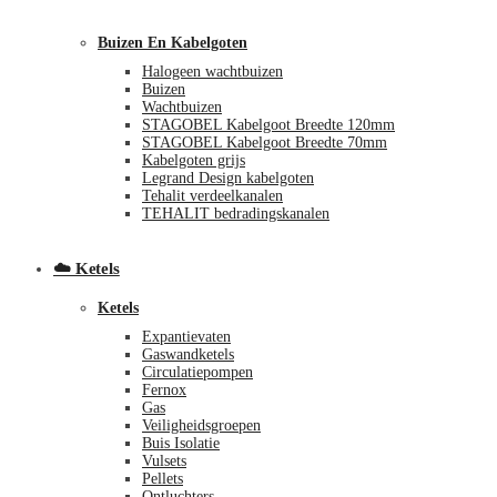
Buizen En Kabelgoten
Halogeen wachtbuizen
Buizen
Wachtbuizen
STAGOBEL Kabelgoot Breedte 120mm
STAGOBEL Kabelgoot Breedte 70mm
Kabelgoten grijs
€
0,00
0
Legrand Design kabelgoten
Tehalit verdeelkanalen
TEHALIT bedradingskanalen
☁️ Ketels
Ketels
Expantievaten
Gaswandketels
Circulatiepompen
Fernox
Gas
Veiligheidsgroepen
Buis Isolatie
Vulsets
Pellets
Ontluchters