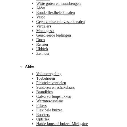
Witte goten en muurbeugels
Aldes
Ronde flexibele kanalen
Vasco
Gegalvaniseerde vaste kanalen
Verdelers
Montageset
Geïsoleerde leidingen
Duco
Renson
Ubbink
Zehnder
Aldes
Volumeregeling
Toebehoren
Plastieke ventielen
Sensoren en schakelaars
Brandklep
Galva verloopstukken
Warmtewisselaar
Filters
Flexibele buizen
Roosters
Optiflex
Harde kunstof buizen Minigaine