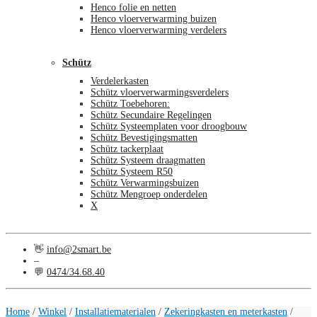
Henco folie en netten
Henco vloerverwarming buizen
Henco vloerverwarming verdelers
Schütz
Verdelerkasten
Schütz vloerverwarmingsverdelers
Schütz Toebehoren:
Schütz Secundaire Regelingen
Schütz Systeemplaten voor droogbouw
Schütz Bevestigingsmatten
Schütz tackerplaat
Schütz Systeem draagmatten
Schütz Systeem R50
Schütz Verwarmingsbuizen
Schütz Mengroep onderdelen
X
👋
info@2smart.be
–
💬
0474/34.68.40
€
0,00
0
Home
/
Winkel
/
Installatiematerialen
/
Zekeringkasten en meterkasten
/