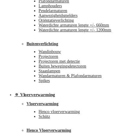
Plafondarmaturen
Lamphouders
Pendelarmaturen
Aanwezigheidsmelders
Oriëntatieverlichting
Waterdichte armaturen lengte +/- 660mm
Waterdichte armaturen lengte +/- 1200mm
Buitenverlichting
Wandinbouw
Projectoren
Projectoren met detectie
Buiten bewegingsdetectoren
Staanlampen
Wandarmaturen & Plafondarmaturen
Spikes
🔅 Vloerverwarming
Vloerverwarming
Henco vloerverwarming
Schütz
Henco Vloerverwarming