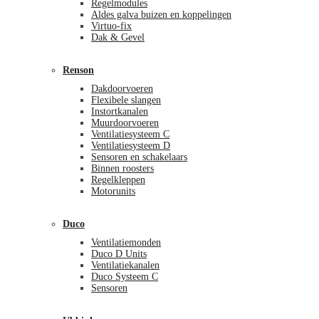
Regelmodules
Aldes galva buizen en koppelingen
Virtuo-fix
Dak & Gevel
Renson
Dakdoorvoeren
Flexibele slangen
Instortkanalen
Muurdoorvoeren
Ventilatiesysteem C
Ventilatiesysteem D
Sensoren en schakelaars
Binnen roosters
Regelkleppen
Motorunits
Duco
Ventilatiemonden
Duco D Units
Ventilatiekanalen
Duco Systeem C
Sensoren