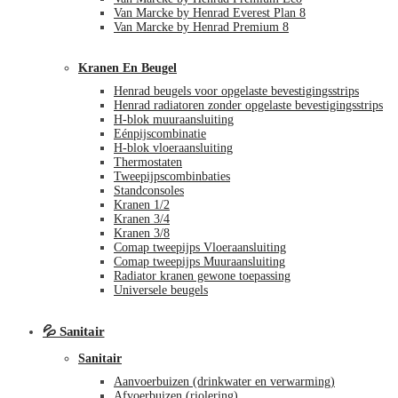
Van Marcke by Henrad Everest Plan 8
Van Marcke by Henrad Premium 8
Kranen En Beugel
Henrad beugels voor opgelaste bevestigingsstrips
Henrad radiatoren zonder opgelaste bevestigingsstrips
H-blok muuraansluiting
Eénpijscombinatie
H-blok vloeraansluiting
Thermostaten
Tweepijpscombinbaties
Standconsoles
Kranen 1/2
Kranen 3/4
Kranen 3/8
Comap tweepijps Vloeraansluiting
Comap tweepijps Muuraansluiting
Radiator kranen gewone toepassing
Universele beugels
💦 Sanitair
Sanitair
Aanvoerbuizen (drinkwater en verwarming)
Afvoerbuizen (riolering)