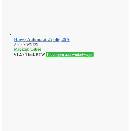
Hager Automaat 2 polig 25A
Artnr: MWN225
Magazijn
Cebeo
€
12,74
incl. BTW
Toevoegen aan winkelwagen