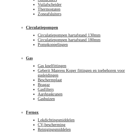
Vuilafscheider
Thermostaten
Zoneafsluiters
Circulatiepompen
Circulatiepompen hartafstand 130mm
Circulatiepompen hartafstand 180mm
Pompkoppelingen
Gas
Gas knelfittingen
Geberit Mapress Koper fittingen en toebehoren voor
gasleidingen
Beschermplaat
Boagaz
Gasfilters
Aardgaskranen
Gasbuizen
Fernox
Lekdichtingsmiddelen
CV-bescherming
Reinigingsmiddelen