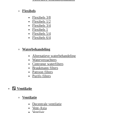
Flexibels
Flexibels 3/8
Flexibels 1/2
Flexibels 3/4
Flexibels 1
Flexibels 5/4
Flexibels 6/4
Waterbehandeling
Alternatieve waterbehandeling
Waterverzachters
Cintropur waterfilters
Braukmann filters
Patroon filters
Purifo filters
🪟 Ventilatie
Ventilatie
Decentrale ventilatie
Vent-Axia
Ventilair