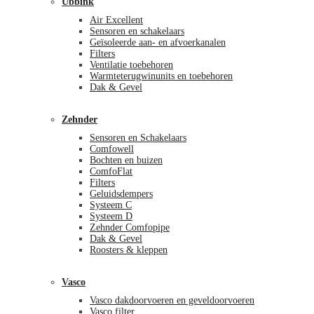
Ubbink
Air Excellent
Sensoren en schakelaars
Geïsoleerde aan- en afvoerkanalen
Filters
Ventilatie toebehoren
Warmteterugwinunits en toebehoren
Dak & Gevel
Zehnder
Sensoren en Schakelaars
Comfowell
Bochten en buizen
ComfoFlat
Filters
Geluidsdempers
Systeem C
Systeem D
Zehnder Comfopipe
Dak & Gevel
Roosters & kleppen
Vasco
Vasco dakdoorvoeren en geveldoorvoeren
Vasco filter