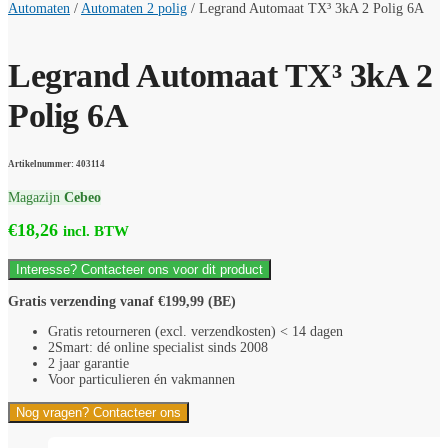
Automaten
/
Automaten 2 polig
/
Legrand Automaat TX³ 3kA 2 Polig 6A
Legrand Automaat TX³ 3kA 2
Polig 6A
Artikelnummer: 403114
Magazijn
Cebeo
€
18,26
incl. BTW
Interesse? Contacteer ons voor dit product
Gratis verzending vanaf €199,99 (BE)
Gratis retourneren (excl. verzendkosten) < 14 dagen
2Smart: dé online specialist sinds 2008
2 jaar garantie
Voor particulieren én vakmannen
Nog vragen? Contacteer ons