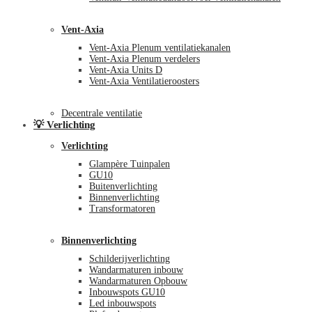
Vent-Axia
Vent-Axia Plenum ventilatiekanalen
Vent-Axia Plenum verdelers
Vent-Axia Units D
Vent-Axia Ventilatieroosters
Decentrale ventilatie
💡 Verlichting
Verlichting
Glampère Tuinpalen
GU10
Buitenverlichting
Binnenverlichting
Transformatoren
Binnenverlichting
Schilderijverlichting
Wandarmaturen inbouw
Wandarmaturen Opbouw
Inbouwspots GU10
Led inbouwspots