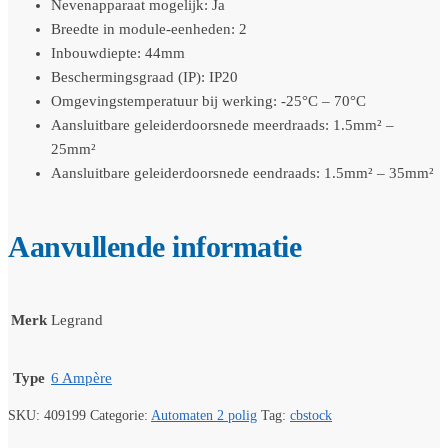
Nevenapparaat mogelijk: Ja
Breedte in module-eenheden: 2
Inbouwdiepte: 44mm
Beschermingsgraad (IP): IP20
Omgevingstemperatuur bij werking: -25°C – 70°C
Aansluitbare geleiderdoorsnede meerdraads: 1.5mm² –
25mm²
Aansluitbare geleiderdoorsnede eendraads: 1.5mm² – 35mm²
Aanvullende informatie
Merk
Legrand
Type
6 Ampère
SKU:
409199
Categorie:
Automaten 2 polig
Tag:
cbstock