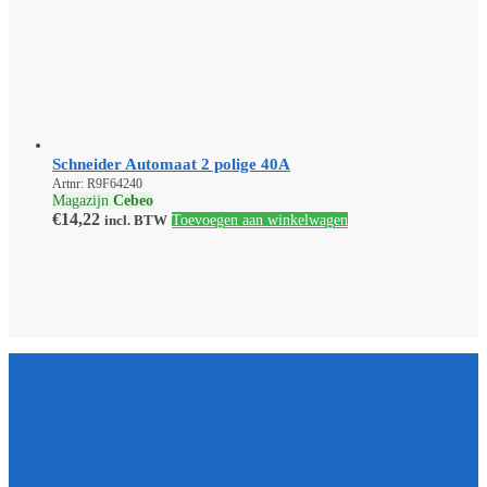
Schneider Automaat 2 polige 40A
Artnr: R9F64240
Magazijn
Cebeo
€
14,22
incl. BTW
Toevoegen aan winkelwagen