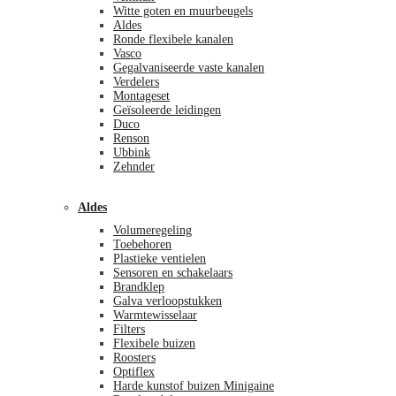
Witte goten en muurbeugels
Aldes
Ronde flexibele kanalen
Vasco
Gegalvaniseerde vaste kanalen
Verdelers
Montageset
Geïsoleerde leidingen
Duco
Renson
Ubbink
Zehnder
Aldes
Volumeregeling
Toebehoren
Plastieke ventielen
Sensoren en schakelaars
Brandklep
Galva verloopstukken
Warmtewisselaar
Filters
Flexibele buizen
Roosters
Optiflex
Harde kunstof buizen Minigaine