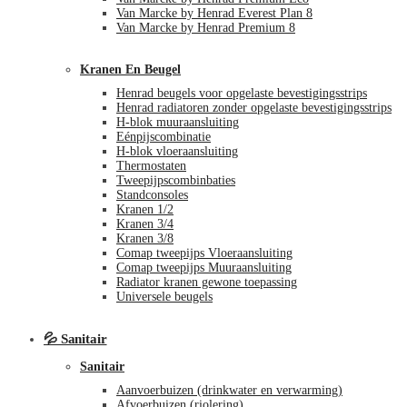
Van Marcke by Henrad Everest Plan 8
Van Marcke by Henrad Premium 8
Kranen En Beugel
Henrad beugels voor opgelaste bevestigingsstrips
Henrad radiatoren zonder opgelaste bevestigingsstrips
H-blok muuraansluiting
Eénpijscombinatie
H-blok vloeraansluiting
Thermostaten
Tweepijpscombinbaties
Standconsoles
Kranen 1/2
Kranen 3/4
Kranen 3/8
Comap tweepijps Vloeraansluiting
Comap tweepijps Muuraansluiting
Radiator kranen gewone toepassing
Universele beugels
💦 Sanitair
Sanitair
Aanvoerbuizen (drinkwater en verwarming)
Afvoerbuizen (riolering)