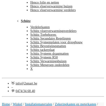
Henco folie en netten
Henco vloerverwarming buizen
Henco vloerverwarming verdelers
Schütz
Verdelerkasten
Schütz vloerverwarmingsverdelers
Schütz Toebehoren:
Schütz Secundaire Regelingen
Schütz Systeemplaten voor droogbouw
Schütz Bevestigingsmatten
Schütz tackerplaat
Schütz Systeem draagmatten
Schütz Systeem R50
Schütz Verwarmingsbuizen
Schütz Mengroep onderdelen
X
👋
info@2smart.be
–
💬
0474/34.68.40
€
0,00
0
Home
/
Winkel
/
Installatiematerialen
/
Zekeringkasten en meterkasten
/