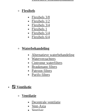
Flexibels
Flexibels 3/8
Flexibels 1/2
Flexibels 3/4
Flexibels 1
Flexibels 5/4
Flexibels 6/4
Waterbehandeling
Alternatieve waterbehandeling
Waterverzachters
Cintropur waterfilters
Braukmann filters
Patroon filters
Purifo filters
🪟 Ventilatie
Ventilatie
Decentrale ventilatie
Vent-Axia
Ventilair