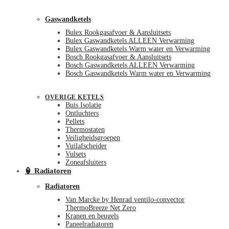
Gaswandketels
Bulex Rookgasafvoer & Aansluitsets
Bulex Gaswandketels ALLEEN Verwarming
Bulex Gaswandketels Warm water en Verwarming
Bosch Rookgasafvoer & Aansluitsets
Bosch Gaswandketels ALLEEN Verwarming
Bosch Gaswandketels Warm water en Verwarming
OVERIGE KETELS
Buis Isolatie
Ontluchters
Pellets
Thermostaten
Veiligheidsgroepen
Vuilafscheider
Vulsets
Zoneafsluiters
🏮 Radiatoren
Radiatoren
Van Marcke by Henrad ventilo-convector
ThermoBreeze Net Zero
Kranen en beugels
Paneelradiatoren