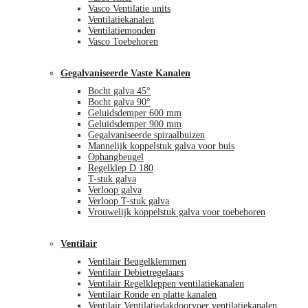
Vasco Ventilatie units
Ventilatiekanalen
Ventilatiemonden
Vasco Toebehoren
Gegalvaniseerde Vaste Kanalen
Bocht galva 45°
Bocht galva 90°
Geluidsdemper 600 mm
Geluidsdemper 900 mm
Gegalvaniseerde spiraalbuizen
Mannelijk koppelstuk galva voor buis
Ophangbeugel
Regelklep D 180
T-stuk galva
Verloop galva
Verloop T-stuk galva
Vrouwelijk koppelstuk galva voor toebehoren
Ventilair
Ventilair Beugelklemmen
Ventilair Debietregelaars
Ventilair Regelkleppen ventilatiekanalen
Ventilair Ronde en platte kanalen
Ventilair Ventilatiedakdoorvoer ventilatiekanalen