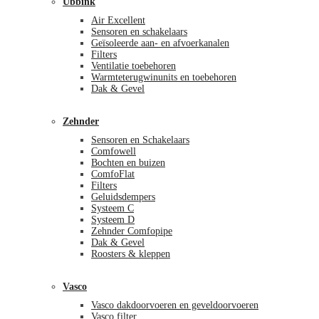
Ubbink
Air Excellent
Sensoren en schakelaars
Geïsoleerde aan- en afvoerkanalen
Filters
Ventilatie toebehoren
Warmteterugwinunits en toebehoren
Dak & Gevel
Zehnder
Sensoren en Schakelaars
Comfowell
Bochten en buizen
ComfoFlat
Filters
Geluidsdempers
Systeem C
Systeem D
Zehnder Comfopipe
Dak & Gevel
Roosters & kleppen
Vasco
Vasco dakdoorvoeren en geveldoorvoeren
Vasco filter