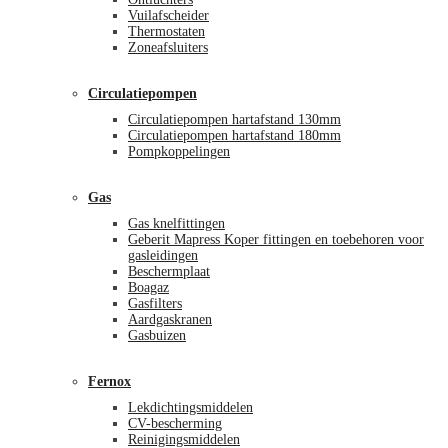
Vuilafscheider
Thermostaten
Zoneafsluiters
Circulatiepompen
Circulatiepompen hartafstand 130mm
Circulatiepompen hartafstand 180mm
Pompkoppelingen
Gas
Gas knelfittingen
Geberit Mapress Koper fittingen en toebehoren voor
gasleidingen
Beschermplaat
Boagaz
Gasfilters
Aardgaskranen
Gasbuizen
Fernox
Lekdichtingsmiddelen
CV-bescherming
Reinigingsmiddelen