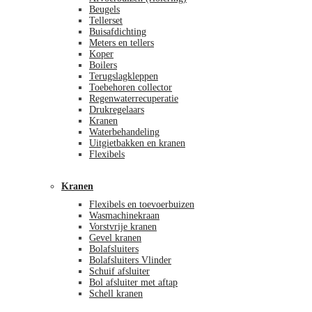
Beugels
Tellerset
Buisafdichting
Meters en tellers
Koper
Boilers
Terugslagkleppen
Toebehoren collector
Regenwaterrecuperatie
Drukregelaars
Kranen
Waterbehandeling
Uitgietbakken en kranen
Flexibels
Kranen
Flexibels en toevoerbuizen
Wasmachinekraan
Vorstvrije kranen
Gevel kranen
Bolafsluiters
Bolafsluiters Vlinder
Schuif afsluiter
Bol afsluiter met aftap
Schell kranen