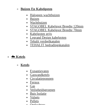
Buizen En Kabelgoten
Halogeen wachtbuizen
Buizen
Wachtbuizen
STAGOBEL Kabelgoot Breedte 120mm
STAGOBEL Kabelgoot Breedte 70mm
Kabelgoten grijs
Legrand Design kabelgoten
€
0,00
0
Tehalit verdeelkanalen
TEHALIT bedradingskanalen
☁️ Ketels
Ketels
Expantievaten
Gaswandketels
Circulatiepompen
Fernox
Gas
Veiligheidsgroepen
Buis Isolatie
Vulsets
Pellets
Ontluchters