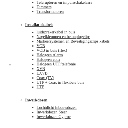
Teleruptoren en impulsschakelaars
Dimmers
Transformatoren
Installatiekabels
luidsprekerkabel in buis
Nagelklemmen en betonplugclips
Markeersystemen en Bevestigingsclips kabels
VOB
VOB in buis (flex)
Halogeen Alarm
Halogeen coax
Halogeen UTP/telefonie
Mijn account
XVB
EXVB
Coax (TV)
UTP + Coax in flexibele buis
UTP
Inwerkdozen
Luchtdicht inbouwdozen
Inwerkdozen Steen
Inwerkdozen Gyproc