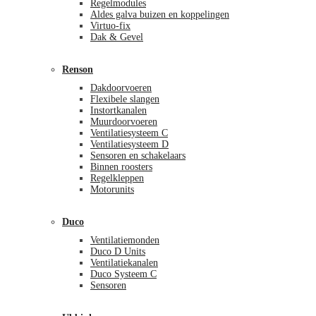
Regelmodules
Aldes galva buizen en koppelingen
Virtuo-fix
Dak & Gevel
Renson
Dakdoorvoeren
Flexibele slangen
Instortkanalen
Muurdoorvoeren
Ventilatiesysteem C
Ventilatiesysteem D
Sensoren en schakelaars
Binnen roosters
Regelkleppen
Motorunits
Duco
Ventilatiemonden
Duco D Units
Ventilatiekanalen
Duco Systeem C
Sensoren