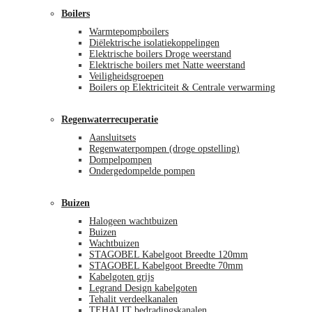
Boilers
Warmtepompboilers
Diëlektrische isolatiekoppelingen
Elektrische boilers Droge weerstand
Elektrische boilers met Natte weerstand
Veiligheidsgroepen
Boilers op Elektriciteit & Centrale verwarming
Regenwaterrecuperatie
Aansluitsets
Regenwaterpompen (droge opstelling)
Dompelpompen
Ondergedompelde pompen
Buizen
Halogeen wachtbuizen
Buizen
Wachtbuizen
STAGOBEL Kabelgoot Breedte 120mm
STAGOBEL Kabelgoot Breedte 70mm
Kabelgoten grijs
Legrand Design kabelgoten
Tehalit verdeelkanalen
TEHALIT bedradingskanalen