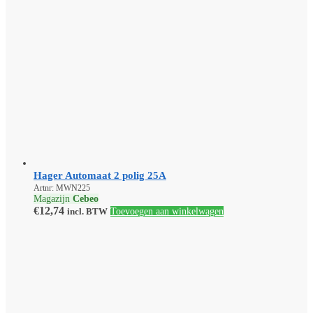
Hager Automaat 2 polig 25A
Artnr: MWN225
Magazijn
Cebeo
€
12,74
incl. BTW
Toevoegen aan winkelwagen