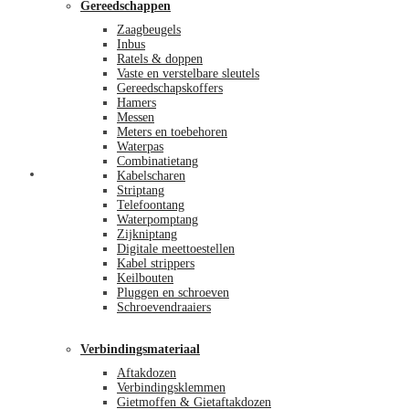
Gereedschappen
Zaagbeugels
Inbus
Ratels & doppen
Vaste en verstelbare sleutels
Gereedschapskoffers
Hamers
Messen
Meters en toebehoren
Waterpas
Combinatietang
Afrekenen
Kabelscharen
Striptang
Telefoontang
Waterpomptang
Zijkniptang
Digitale meettoestellen
Kabel strippers
Keilbouten
Pluggen en schroeven
Schroevendraaiers
Verbindingsmateriaal
Aftakdozen
Verbindingsklemmen
Gietmoffen & Gietaftakdozen