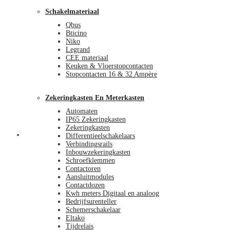
Schakelmateriaal
Qbus
Bticino
Niko
Legrand
CEE materiaal
Keuken & Vloerstopcontacten
Stopcontacten 16 & 32 Ampère
Zekeringkasten En Meterkasten
Automaten
IP65 Zekeringkasten
Zekeringkasten
Blog
Differentieelschakelaars
Verbindingsrails
Inbouwzekeringkasten
Schroefklemmen
Contactoren
Aansluitmodules
Contactdozen
Kwh meters Digitaal en analoog
Bedrijfsurenteller
Schemerschakelaar
Eltako
Tijdrelais