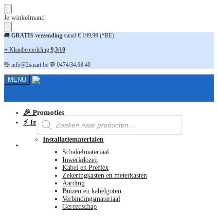
Skip
Skip
Je winkelmand
to
to
navigation
content
🚚
GRATIS verzending
vanaf € 199,99 (*BE)
⭐ Klantbeoordeling
9,3/10
👋 info@2smart.be 💬 0474/34.68.40
MENU
🎉 Promoties
Producten
⚡ Installatiematerialen
zoeken
Installatiematerialen
FAQ
Schakelmateriaal
Inwerkdozen
Kabel en Preflex
Zekeringkasten en meterkasten
Aarding
Buizen en kabelgoten
Verbindingsmateriaal
Gereedschap