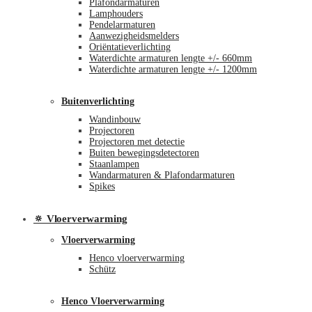
Plafondarmaturen
Lamphouders
Pendelarmaturen
Aanwezigheidsmelders
Oriëntatieverlichting
Waterdichte armaturen lengte +/- 660mm
Waterdichte armaturen lengte +/- 1200mm
Buitenverlichting
Wandinbouw
Projectoren
Projectoren met detectie
Buiten bewegingsdetectoren
Staanlampen
Wandarmaturen & Plafondarmaturen
Spikes
🔅 Vloerverwarming
Vloerverwarming
Henco vloerverwarming
Schütz
Henco Vloerverwarming