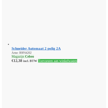
Schneider Automaat 2 polig 2A
Artnr: R9F64202
Magazijn
Cebeo
€
12,38
incl. BTW
Toevoegen aan winkelwagen