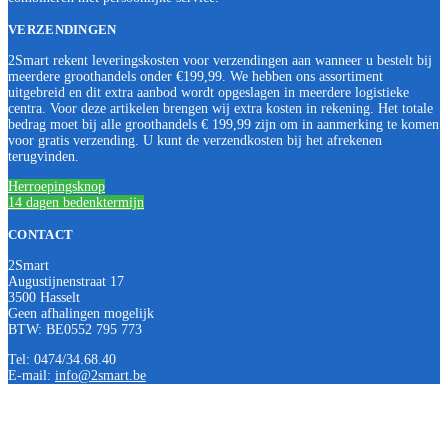
VERZENDINGEN
2Smart rekent leveringskosten voor verzendingen aan wanneer u bestelt bij
meerdere groothandels onder €199,99. We hebben ons assortiment
uitgebreid en dit extra aanbod wordt opgeslagen in meerdere logistieke
centra. Voor deze artikelen brengen wij extra kosten in rekening. Het totale
bedrag moet bij alle groothandels € 199,99 zijn om in aanmerking te komen
voor gratis verzending. U kunt de verzendkosten bij het afrekenen
terugvinden.
Herroepingsknop
14 dagen bedenktermijn
CONTACT
2Smart
Augustijnenstraat 17
3500 Hasselt
Geen afhalingen mogelijk
BTW: BE0552 795 773
Tel: 0474/34.68.40
E-mail:
info@2smart.be