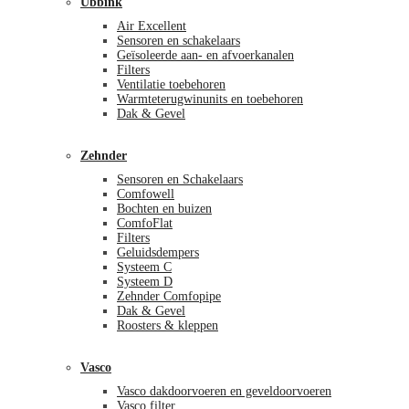
Ubbink
Air Excellent
Sensoren en schakelaars
Geïsoleerde aan- en afvoerkanalen
Filters
Ventilatie toebehoren
Warmteterugwinunits en toebehoren
Dak & Gevel
Zehnder
Sensoren en Schakelaars
Comfowell
Bochten en buizen
ComfoFlat
Filters
Geluidsdempers
Systeem C
Systeem D
Zehnder Comfopipe
Dak & Gevel
Roosters & kleppen
Vasco
Vasco dakdoorvoeren en geveldoorvoeren
Vasco filter