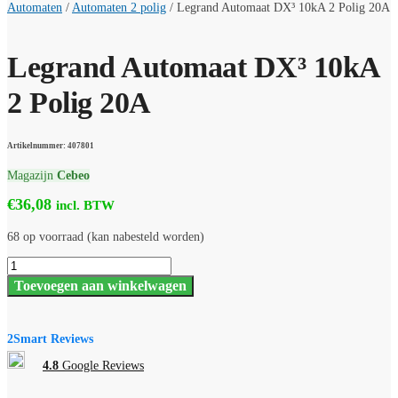
Automaten
/
Automaten 2 polig
/
Legrand Automaat DX³ 10kA 2 Polig 20A
Legrand Automaat DX³ 10kA
2 Polig 20A
Artikelnummer: 407801
Magazijn
Cebeo
€
36,08
incl. BTW
68 op voorraad (kan nabesteld worden)
Legrand
Automaat
Toevoegen aan winkelwagen
DX³
10kA
2
Polig
2Smart Reviews
20A
aantal
4.8
Google Reviews