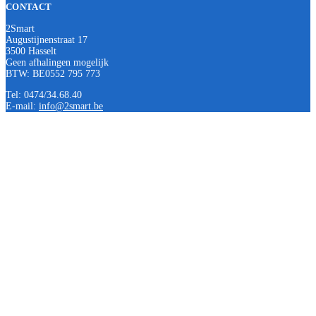
CONTACT
2Smart
Augustijnenstraat 17
3500 Hasselt
Geen afhalingen mogelijk
BTW: BE0552 795 773
Tel: 0474/34.68.40
E-mail:
info@2smart.be