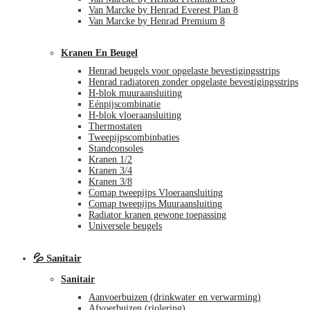
Van Marcke by Henrad Everest Plan 8
Van Marcke by Henrad Premium 8
Kranen En Beugel
Henrad beugels voor opgelaste bevestigingsstrips
Henrad radiatoren zonder opgelaste bevestigingsstrips
H-blok muuraansluiting
Eénpijscombinatie
H-blok vloeraansluiting
Thermostaten
Tweepijpscombinbaties
Standconsoles
Kranen 1/2
Kranen 3/4
Kranen 3/8
Comap tweepijps Vloeraansluiting
Comap tweepijps Muuraansluiting
Radiator kranen gewone toepassing
Universele beugels
💦 Sanitair
Sanitair
Aanvoerbuizen (drinkwater en verwarming)
Afvoerbuizen (riolering)