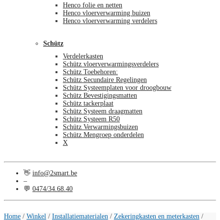
Henco folie en netten
Henco vloerverwarming buizen
Henco vloerverwarming verdelers
Schütz
Verdelerkasten
Schütz vloerverwarmingsverdelers
Schütz Toebehoren:
Schütz Secundaire Regelingen
Schütz Systeemplaten voor droogbouw
Schütz Bevestigingsmatten
Schütz tackerplaat
Schütz Systeem draagmatten
Schütz Systeem R50
Schütz Verwarmingsbuizen
Schütz Mengroep onderdelen
X
👋
info@2smart.be
–
💬
0474/34.68.40
€
0,00
0
Home
/
Winkel
/
Installatiematerialen
/
Zekeringkasten en meterkasten
/