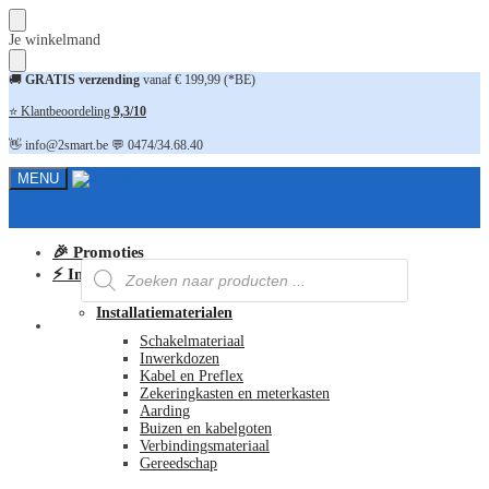
Skip
Skip
Je winkelmand
to
to
navigation
content
🚚
GRATIS verzending
vanaf € 199,99 (*BE)
⭐ Klantbeoordeling
9,3/10
👋 info@2smart.be 💬 0474/34.68.40
MENU
🎉 Promoties
Producten
⚡ Installatiematerialen
zoeken
Installatiematerialen
FAQ
Schakelmateriaal
Inwerkdozen
Kabel en Preflex
Zekeringkasten en meterkasten
Aarding
Buizen en kabelgoten
Verbindingsmateriaal
Gereedschap