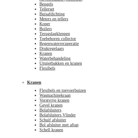
Beugels
Tellerset
Buisafdichting
Meters en tellers
Koper
Boilers
Terugslagkleppen
Toebehoren collector
Regenwaterrecuperatie
Drukregelaars
Kranen
Waterbehandeling
Uitgietbakken en kranen
Flexibels
Kranen
Flexibels en toevoerbuizen
Wasmachinekraan
Vorstvrije kranen
Gevel kranen
Bolafsluiters
Bolafsluiters Vlinder
Schuif afsluiter
Bol afsluiter met aftap
Schell kranen