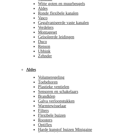
Witte goten en muurbeugels
Aldes
Ronde flexibele kanalen
Vasco
Gegalvaniseerde vaste kanalen
Verdelers
Montageset
Geïsoleerde leidingen
Duco
Renson
Ubbink
Zehnder
Aldes
Volumeregeling
Toebehoren
Plastieke ventielen
Sensoren en schakelaars
Brandklep
Galva verloopstukken
Warmtewisselaar
Filters
Flexibele buizen
Roosters
Optiflex
Harde kunstof buizen Minigaine