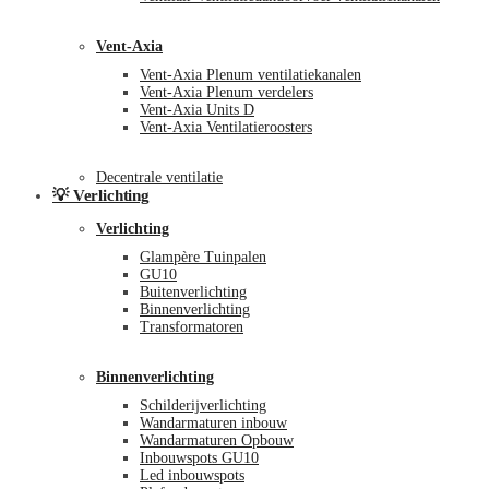
Vent-Axia
Vent-Axia Plenum ventilatiekanalen
Vent-Axia Plenum verdelers
Vent-Axia Units D
Vent-Axia Ventilatieroosters
Decentrale ventilatie
💡 Verlichting
Verlichting
Glampère Tuinpalen
GU10
Buitenverlichting
Binnenverlichting
Transformatoren
Binnenverlichting
Schilderijverlichting
Wandarmaturen inbouw
Wandarmaturen Opbouw
Inbouwspots GU10
Led inbouwspots