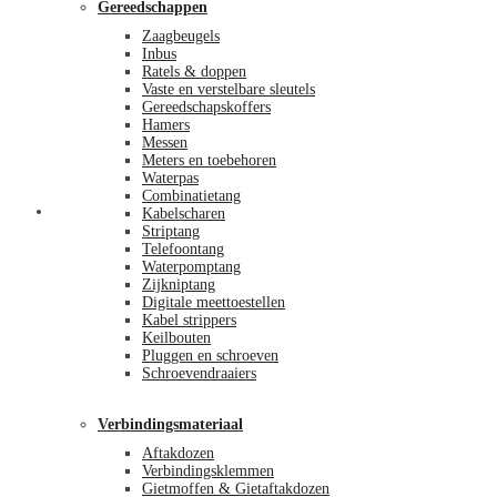
Gereedschappen
Zaagbeugels
Inbus
Ratels & doppen
Vaste en verstelbare sleutels
Gereedschapskoffers
Hamers
Messen
Meters en toebehoren
Waterpas
Combinatietang
Afrekenen
Kabelscharen
Striptang
Telefoontang
Waterpomptang
Zijkniptang
Digitale meettoestellen
Kabel strippers
Keilbouten
Pluggen en schroeven
Schroevendraaiers
Verbindingsmateriaal
Aftakdozen
Verbindingsklemmen
Gietmoffen & Gietaftakdozen