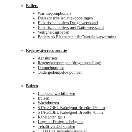
Boilers
Warmtepompboilers
Diëlektrische isolatiekoppelingen
Elektrische boilers Droge weerstand
Elektrische boilers met Natte weerstand
Veiligheidsgroepen
Boilers op Elektriciteit & Centrale verwarming
Regenwaterrecuperatie
Aansluitsets
Regenwaterpompen (droge opstelling)
Dompelpompen
Ondergedompelde pompen
Buizen
Halogeen wachtbuizen
Buizen
Wachtbuizen
STAGOBEL Kabelgoot Breedte 120mm
STAGOBEL Kabelgoot Breedte 70mm
Kabelgoten grijs
Legrand Design kabelgoten
Tehalit verdeelkanalen
TEHALIT bedradingskanalen