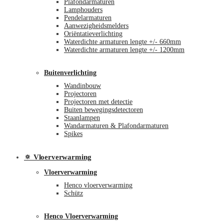
Plafondarmaturen
Lamphouders
Pendelarmaturen
Aanwezigheidsmelders
Oriëntatieverlichting
Waterdichte armaturen lengte +/- 660mm
Waterdichte armaturen lengte +/- 1200mm
Buitenverlichting
Wandinbouw
Projectoren
Projectoren met detectie
Buiten bewegingsdetectoren
Staanlampen
Wandarmaturen & Plafondarmaturen
Spikes
🔅 Vloerverwarming
Vloerverwarming
Henco vloerverwarming
Schütz
Henco Vloerverwarming