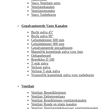
Vasco Ventilatie units
Ventilatiekanalen
Ventilatiemonden
Vasco Toebehoren
Gegalvaniseerde Vaste Kanalen
Bocht galva 45°
Bocht galva 90°
Geluidsdemper 600 mm
Geluidsdemper 900 mm
Gegalvaniseerde spiraalbuizen
Mannelijk koppelstuk galva voor buis
Ophangbeugel
Regelklep D 180
T-stuk galva
Verloop galva
Verloop T-stuk galva
Vrouwelijk koppelstuk galva voor toebehoren
Ventilair
Ventilair Beugelklemmen
Ventilair Debietregelaars
Ventilair Regelkleppen ventilatiekanalen
Ventilair Ronde en platte kanalen
Ventilair Ventilatiedakdoorvoer ventilatiekanalen