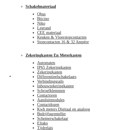
Schakelmateriaal
Qbus
Bticino
Niko
Legrand
CEE materiaal
Keuken & Vloerstopcontacten
Stopcontacten 16 & 32 Ampère
Zekeringkasten En Meterkasten
Automaten
IP65 Zekeringkasten
Zekeringkasten
Blog
Differentieelschakelaars
Verbindingsrails
Inbouwzekeringkasten
Schroefklemmen
Contactoren
Aansluitmodules
Contactdozen
Kwh meters Digitaal en analoog
Bedrijfsurenteller
Schemerschakelaar
Eltako
Tijdrelais