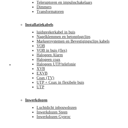
Teleruptoren en impulsschakelaars
Dimmers
Transformatoren
Installatiekabels
luidsprekerkabel in buis
Nagelklemmen en betonplugclips
Markeersystemen en Bevestigingsclips kabels
VOB
VOB in buis (flex)
Halogeen Alarm
Halogeen coax
Halogeen UTP/telefonie
Mijn account
XVB
EXVB
Coax (TV)
UTP + Coax in flexibele buis
UTP
Inwerkdozen
Luchtdicht inbouwdozen
Inwerkdozen Steen
Inwerkdozen Gyproc