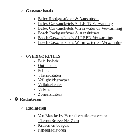
Gaswandketels
Bulex Rookgasafvoer & Aansluitsets
Bulex Gaswandketels ALLEEN Verwarming
Bulex Gaswandketels Warm water en Verwarming
Bosch Rookgasafvoer & Aansluitsets
Bosch Gaswandketels ALLEEN Verwarming
Bosch Gaswandketels Warm water en Verwarming
OVERIGE KETELS
Buis Isolatie
Ontluchters
Pellets
Thermostaten
Veiligheidsgroepen
Vuilafscheider
Vulsets
Zoneafsluiters
🏮 Radiatoren
Radiatoren
Van Marcke by Henrad ventilo-convector
ThermoBreeze Net Zero
Kranen en beugels
Paneelradiatoren