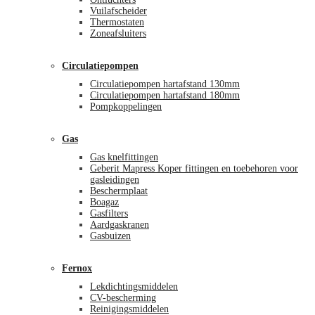
Vuilafscheider
Thermostaten
Zoneafsluiters
Circulatiepompen
Circulatiepompen hartafstand 130mm
Circulatiepompen hartafstand 180mm
Pompkoppelingen
Gas
Gas knelfittingen
Geberit Mapress Koper fittingen en toebehoren voor
gasleidingen
Beschermplaat
Boagaz
Gasfilters
Aardgaskranen
Gasbuizen
Fernox
Lekdichtingsmiddelen
CV-bescherming
Reinigingsmiddelen