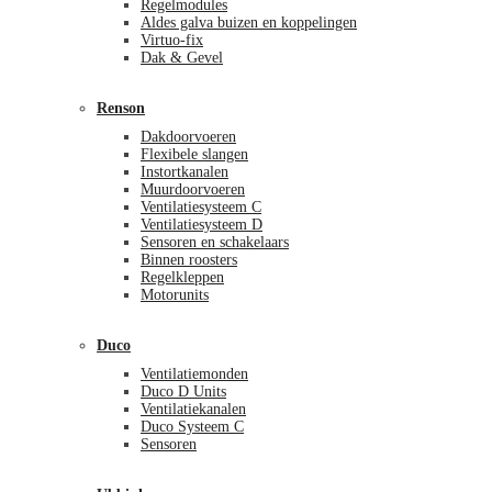
Regelmodules
Aldes galva buizen en koppelingen
Virtuo-fix
Dak & Gevel
Renson
Dakdoorvoeren
Flexibele slangen
Instortkanalen
Muurdoorvoeren
Ventilatiesysteem C
Ventilatiesysteem D
Sensoren en schakelaars
Binnen roosters
Regelkleppen
Motorunits
Duco
Ventilatiemonden
Duco D Units
Ventilatiekanalen
Duco Systeem C
Sensoren