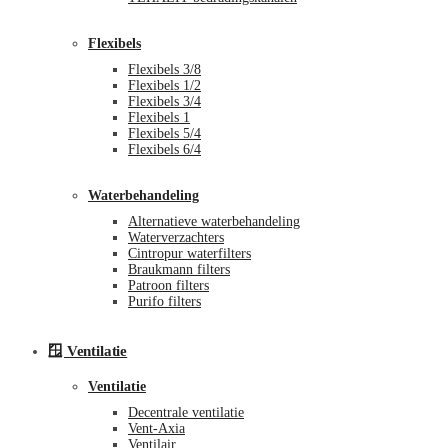
Flexibels
Flexibels 3/8
Flexibels 1/2
Flexibels 3/4
Flexibels 1
Flexibels 5/4
Flexibels 6/4
Waterbehandeling
Alternatieve waterbehandeling
Waterverzachters
Cintropur waterfilters
Braukmann filters
Patroon filters
Purifo filters
🪟 Ventilatie
Ventilatie
Decentrale ventilatie
Vent-Axia
Ventilair