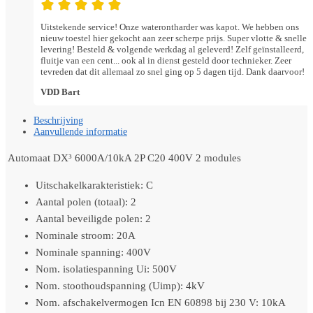
Uitstekende service! Onze waterontharder was kapot. We hebben ons
nieuw toestel hier gekocht aan zeer scherpe prijs. Super vlotte & snelle
levering! Besteld & volgende werkdag al geleverd! Zelf geïnstalleerd,
fluitje van een cent... ook al in dienst gesteld door technieker. Zeer
tevreden dat dit allemaal zo snel ging op 5 dagen tijd. Dank daarvoor!
VDD Bart
Beschrijving
Aanvullende informatie
Automaat DX³ 6000A/10kA 2P C20 400V 2 modules
Uitschakelkarakteristiek: C
Aantal polen (totaal): 2
Aantal beveiligde polen: 2
Nominale stroom: 20A
Nominale spanning: 400V
Nom. isolatiespanning Ui: 500V
Nom. stoothoudspanning (Uimp): 4kV
Nom. afschakelvermogen Icn EN 60898 bij 230 V: 10kA