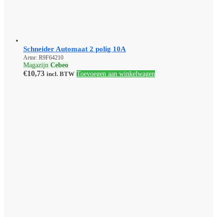
Schneider Automaat 2 polig 10A
Artnr: R9F64210
Magazijn
Cebeo
€
10,73
incl. BTW
Toevoegen aan winkelwagen