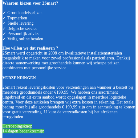
Waarom kiezen voor 2Smart?
✓ Groothandelsprijzen
✓ Topmerken
✓ Snelle levering
✓ Belgische service
✓ Persoonlijk advies
✓ Veilig online betalen
Hoe willen we dat realiseren ?
2Smart werd opgericht in 2008 om kwalitatieve installatiematerialen
toegankelijk te maken voor zowel professionals als particulieren. Dankzij
directe samenwerking met groothandels kunnen wij scherpe prijzen
combineren met persoonlijke service.
VERZENDINGEN
2Smart rekent leveringskosten voor verzendingen aan wanneer u bestelt bij
meerdere groothandels onder €199,99. We hebben ons assortiment
uitgebreid en dit extra aanbod wordt opgeslagen in meerdere logistieke
centra. Voor deze artikelen brengen wij extra kosten in rekening. Het totale
bedrag moet bij alle groothandels € 199,99 zijn om in aanmerking te komen
voor gratis verzending. U kunt de verzendkosten bij het afrekenen
terugvinden.
Herroepingsknop
14 dagen bedenktermijn