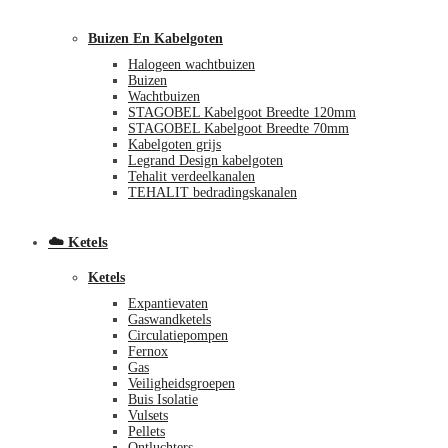
Buizen En Kabelgoten
Halogeen wachtbuizen
Buizen
Wachtbuizen
STAGOBEL Kabelgoot Breedte 120mm
STAGOBEL Kabelgoot Breedte 70mm
Kabelgoten grijs
Legrand Design kabelgoten
€
0,00
0
Tehalit verdeelkanalen
TEHALIT bedradingskanalen
☁️ Ketels
Ketels
Expantievaten
Gaswandketels
Circulatiepompen
Fernox
Gas
Veiligheidsgroepen
Buis Isolatie
Vulsets
Pellets
Ontluchters