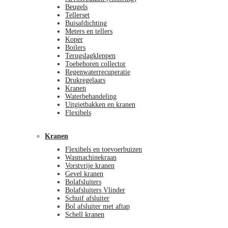
Beugels
Tellerset
Buisafdichting
Meters en tellers
Koper
Boilers
Terugslagkleppen
Toebehoren collector
Regenwaterrecuperatie
Drukregelaars
Kranen
Waterbehandeling
Uitgietbakken en kranen
Flexibels
Kranen
Flexibels en toevoerbuizen
Wasmachinekraan
Vorstvrije kranen
Gevel kranen
Bolafsluiters
Bolafsluiters Vlinder
Schuif afsluiter
Bol afsluiter met aftap
Schell kranen