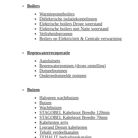
Boilers
Warmtepompboilers
Diëlektrische isolatiekoppelingen
Elektrische boilers Droge weerstand
Elektrische boilers met Natte weerstand
Veiligheidsgroepen
Boilers op Elektriciteit & Centrale verwarming
Regenwaterrecuperatie
Aansluitsets
Regenwaterpompen (droge opstelling)
Dompelpompen
Ondergedompelde pompen
Buizen
Halogeen wachtbuizen
Buizen
Wachtbuizen
STAGOBEL Kabelgoot Breedte 120mm
STAGOBEL Kabelgoot Breedte 70mm
Kabelgoten grijs
Legrand Design kabelgoten
Tehalit verdeelkanalen
TEHALIT bedradingskanalen