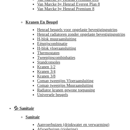
Van Marcke by Henrad Everest Plan 8
Van Marcke by Henrad Premium 8
Kranen En Beugel
Henrad beugels voor opgelaste bevestigingsstrips
Henrad radiatoren zonder opgelaste bevestigingsstrips
H-blok muuraansluiting
Eénpijscombinatie
H-blok vloeraansluiting
Thermostaten
Tweepijpscombinbaties
Standconsoles
Kranen 1/2
Kranen 3/4
Kranen 3/8
Comap tweepijps Vloeraansluiting
Comap tweepijps Muuraansluiting
Radiator kranen gewone toepassing
Universele beugels
💦 Sanitair
Sanitair
Aanvoerbuizen (drinkwater en verwarming)
Afvoerbuizen (riolering)