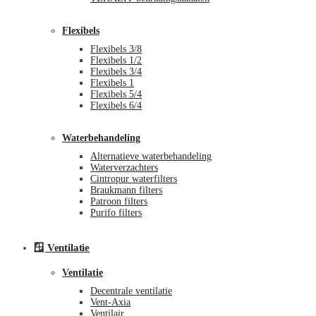
Flexibels
Flexibels 3/8
Flexibels 1/2
Flexibels 3/4
Flexibels 1
Flexibels 5/4
Flexibels 6/4
Waterbehandeling
Alternatieve waterbehandeling
Waterverzachters
Cintropur waterfilters
Braukmann filters
Patroon filters
Purifo filters
🪟 Ventilatie
Ventilatie
Decentrale ventilatie
Vent-Axia
Ventilair