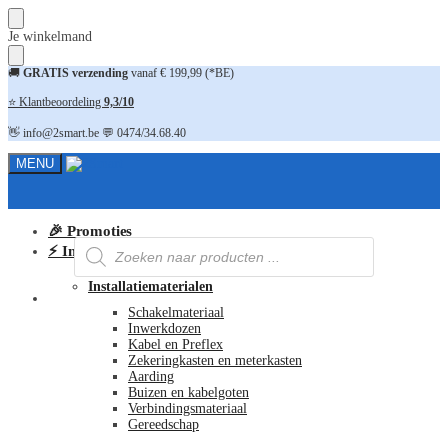
Skip
Skip
Je winkelmand
to
to
navigation
content
🚚
GRATIS verzending
vanaf € 199,99 (*BE)
⭐ Klantbeoordeling
9,3/10
👋 info@2smart.be 💬 0474/34.68.40
MENU
🎉 Promoties
Producten
⚡ Installatiematerialen
zoeken
Installatiematerialen
FAQ
Schakelmateriaal
Inwerkdozen
Kabel en Preflex
Zekeringkasten en meterkasten
Aarding
Buizen en kabelgoten
Verbindingsmateriaal
Gereedschap