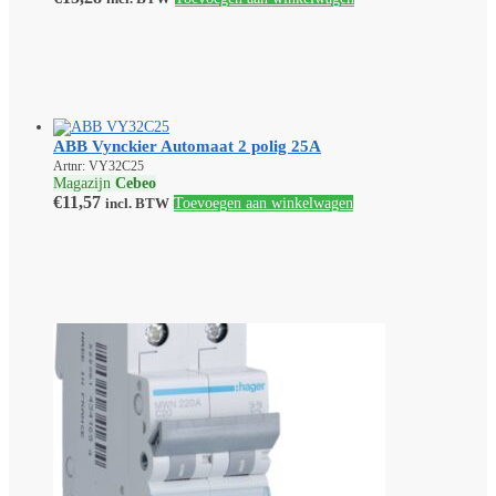
ABB Vynckier Automaat 2 polig 25A
Artnr: VY32C25
Magazijn
Cebeo
€
11,57
incl. BTW
Toevoegen aan winkelwagen