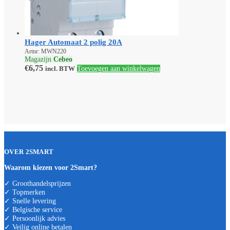
Hager Automaat 2 polig 20A
Artnr: MWN220
Magazijn
Cebeo
€
6,75
incl. BTW
Toevoegen aan winkelwagen
OVER 2SMART
Waarom kiezen voor 2Smart?
✓ Groothandelsprijzen
✓ Topmerken
✓ Snelle levering
✓ Belgische service
✓ Persoonlijk advies
✓ Veilig online betalen