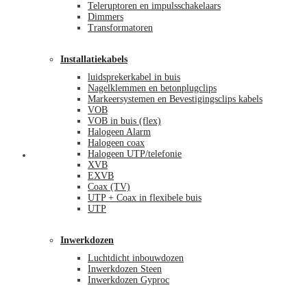
Teleruptoren en impulsschakelaars
Dimmers
Transformatoren
Installatiekabels
luidsprekerkabel in buis
Nagelklemmen en betonplugclips
Markeersystemen en Bevestigingsclips kabels
VOB
VOB in buis (flex)
Halogeen Alarm
Halogeen coax
Halogeen UTP/telefonie
Mijn account
XVB
EXVB
Coax (TV)
UTP + Coax in flexibele buis
UTP
Inwerkdozen
Luchtdicht inbouwdozen
Inwerkdozen Steen
Inwerkdozen Gyproc