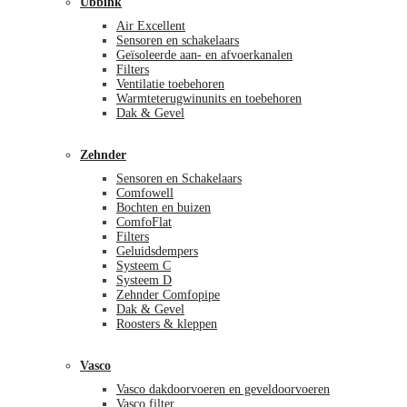
Ubbink
Air Excellent
Sensoren en schakelaars
Geïsoleerde aan- en afvoerkanalen
Filters
Ventilatie toebehoren
Warmteterugwinunits en toebehoren
Dak & Gevel
Zehnder
Sensoren en Schakelaars
Comfowell
Bochten en buizen
ComfoFlat
Filters
Geluidsdempers
Systeem C
Systeem D
Zehnder Comfopipe
Dak & Gevel
Roosters & kleppen
Vasco
Vasco dakdoorvoeren en geveldoorvoeren
Vasco filter