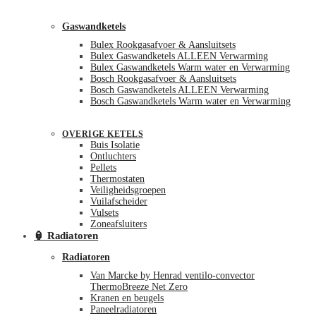
Gaswandketels
Bulex Rookgasafvoer & Aansluitsets
Bulex Gaswandketels ALLEEN Verwarming
Bulex Gaswandketels Warm water en Verwarming
Bosch Rookgasafvoer & Aansluitsets
Bosch Gaswandketels ALLEEN Verwarming
Bosch Gaswandketels Warm water en Verwarming
OVERIGE KETELS
Buis Isolatie
Ontluchters
Pellets
Thermostaten
Veiligheidsgroepen
Vuilafscheider
Vulsets
Zoneafsluiters
🏮 Radiatoren
Radiatoren
Van Marcke by Henrad ventilo-convector
ThermoBreeze Net Zero
Kranen en beugels
Paneelradiatoren