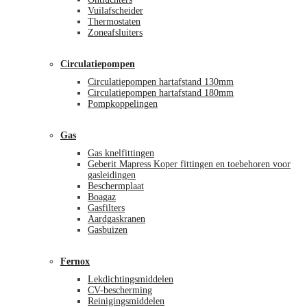
Vuilafscheider
Thermostaten
Zoneafsluiters
Circulatiepompen
Circulatiepompen hartafstand 130mm
Circulatiepompen hartafstand 180mm
Pompkoppelingen
Gas
Gas knelfittingen
Geberit Mapress Koper fittingen en toebehoren voor
gasleidingen
Beschermplaat
Boagaz
Gasfilters
Aardgaskranen
Gasbuizen
Fernox
Lekdichtingsmiddelen
CV-bescherming
Reinigingsmiddelen