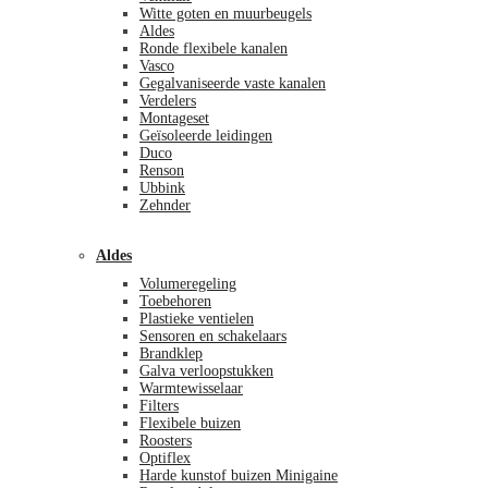
Witte goten en muurbeugels
Aldes
Ronde flexibele kanalen
Vasco
Gegalvaniseerde vaste kanalen
Verdelers
Montageset
Geïsoleerde leidingen
Duco
Renson
Ubbink
Zehnder
Aldes
Volumeregeling
Toebehoren
Plastieke ventielen
Sensoren en schakelaars
Brandklep
Galva verloopstukken
Warmtewisselaar
Filters
Flexibele buizen
Roosters
Optiflex
Harde kunstof buizen Minigaine