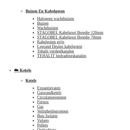
Buizen En Kabelgoten
Halogeen wachtbuizen
Buizen
Wachtbuizen
STAGOBEL Kabelgoot Breedte 120mm
STAGOBEL Kabelgoot Breedte 70mm
Kabelgoten grijs
Legrand Design kabelgoten
€
0,00
0
Tehalit verdeelkanalen
TEHALIT bedradingskanalen
☁️ Ketels
Ketels
Expantievaten
Gaswandketels
Circulatiepompen
Fernox
Gas
Veiligheidsgroepen
Buis Isolatie
Vulsets
Pellets
Ontluchters