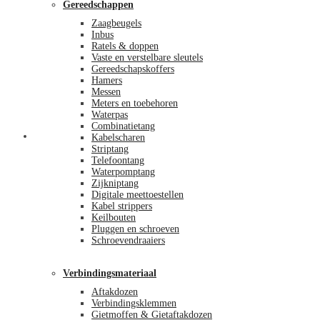
Gereedschappen
Zaagbeugels
Inbus
Ratels & doppen
Vaste en verstelbare sleutels
Gereedschapskoffers
Hamers
Messen
Meters en toebehoren
Waterpas
Combinatietang
Afrekenen
Kabelscharen
Striptang
Telefoontang
Waterpomptang
Zijkniptang
Digitale meettoestellen
Kabel strippers
Keilbouten
Pluggen en schroeven
Schroevendraaiers
Verbindingsmateriaal
Aftakdozen
Verbindingsklemmen
Gietmoffen & Gietaftakdozen