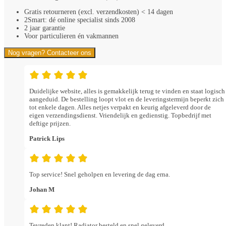
Gratis retourneren (excl. verzendkosten) < 14 dagen
2Smart: dé online specialist sinds 2008
2 jaar garantie
Voor particulieren én vakmannen
Nog vragen? Contacteer ons
Duidelijke website, alles is gemakkelijk terug te vinden en staat logisch
aangeduid. De bestelling loopt vlot en de leveringstermijn beperkt zich
tot enkele dagen. Alles netjes verpakt en keurig afgeleverd door de
eigen verzendingsdienst. Vriendelijk en gedienstig. Topbedrijf met
deftige prijzen.
Patrick Lips
Top service! Snel geholpen en levering de dag erna.
Johan M
Tevreden klant! Radiator besteld en snel geleverd.