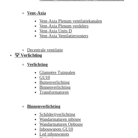
Vent-Axia
Vent-Axia Plenum ventilatiekanalen
Vent-Axia Plenum verdelers
Vent-Axia Units D
Vent-Axia Ventilatieroosters
Decentrale ventilatie
💡 Verlichting
Verlichting
Glampère Tuinpalen
GU10
Buitenverlichting
Binnenverlichting
Transformatoren
Binnenverlichting
Schilderijverlichting
Wandarmaturen inbouw
Wandarmaturen Opbouw
Inbouwspots GU10
Led inbouwspots