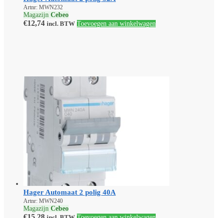
Artnr: MWN232
Magazijn
Cebeo
€
12,74
incl. BTW
Toevoegen aan winkelwagen
Hager Automaat 2 polig 40A
Artnr: MWN240
Magazijn
Cebeo
€
15,28
incl. BTW
Toevoegen aan winkelwagen