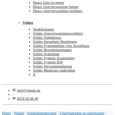
Henco folie en netten
Henco vloerverwarming buizen
Henco vloerverwarming verdelers
Schütz
Verdelerkasten
Schütz vloerverwarmingsverdelers
Schütz Toebehoren:
Schütz Secundaire Regelingen
Schütz Systeemplaten voor droogbouw
Schütz Bevestigingsmatten
Schütz tackerplaat
Schütz Systeem draagmatten
Schütz Systeem R50
Schütz Verwarmingsbuizen
Schütz Mengroep onderdelen
X
👋
info@2smart.be
–
💬
0474/34.68.40
€
0,00
0
Home
/
Winkel
/
Installatiematerialen
/
Zekeringkasten en meterkasten
/