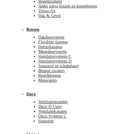
Regelmodules
Aldes galva buizen en koppelingen
Virtuo-fix
Dak & Gevel
Renson
Dakdoorvoeren
Flexibele slangen
Instortkanalen
Muurdoorvoeren
Ventilatiesysteem C
Ventilatiesysteem D
Sensoren en schakelaars
Binnen roosters
Regelkleppen
Motorunits
Duco
Ventilatiemonden
Duco D Units
Ventilatiekanalen
Duco Systeem C
Sensoren