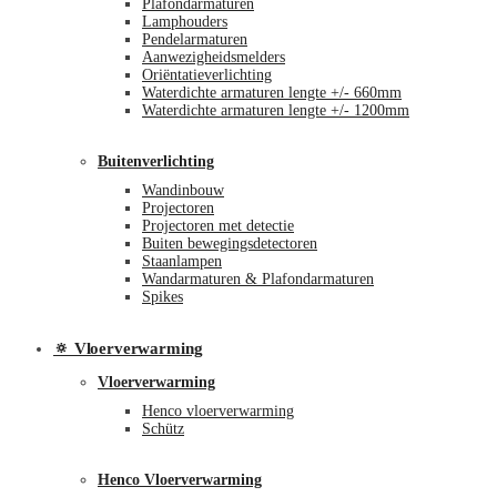
Plafondarmaturen
Lamphouders
Pendelarmaturen
Aanwezigheidsmelders
Oriëntatieverlichting
Waterdichte armaturen lengte +/- 660mm
Waterdichte armaturen lengte +/- 1200mm
Buitenverlichting
Wandinbouw
Projectoren
Projectoren met detectie
Buiten bewegingsdetectoren
Staanlampen
Wandarmaturen & Plafondarmaturen
Spikes
🔅 Vloerverwarming
Vloerverwarming
Henco vloerverwarming
Schütz
Henco Vloerverwarming