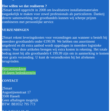
Hoe willen we dat realiseren ?
2Smart werd opgericht in 2008 om kwalitatieve installatiematerialen
toegankelijk te maken voor zowel professionals als particulieren. Dankzij
directe samenwerking met groothandels kunnen wij scherpe prijzen
combineren met persoonlijke service.
VERZENDINGEN
2Smart rekent leveringskosten voor verzendingen aan wanneer u bestelt bij
meerdere groothandels onder €199,99. We hebben ons assortiment
uitgebreid en dit extra aanbod wordt opgeslagen in meerdere logistieke
centra. Voor deze artikelen brengen wij extra kosten in rekening. Het totale
bedrag moet bij alle groothandels € 199,99 zijn om in aanmerking te komen
voor gratis verzending. U kunt de verzendkosten bij het afrekenen
terugvinden.
Herroepingsknop
14 dagen bedenktermijn
CONTACT
2Smart
Augustijnenstraat 17
3500 Hasselt
Geen afhalingen mogelijk
BTW: BE0552 795 773