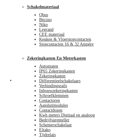
Schakelmateriaal
Qbus
Bticino
Niko
Legrand
CEE materiaal
Keuken & Vloerstopcontacten
Stopcontacten 16 & 32 Ampère
Zekeringkasten En Meterkasten
Automaten
IP65 Zekeringkasten
Zekeringkasten
Blog
Differentieelschakelaars
Verbindingsrails
Inbouwzekeringkasten
Schroefklemmen
Contactoren
Aansluitmodules
Contactdozen
Kwh meters Digitaal en analoog
Bedrijfsurenteller
Schemerschakelaar
Eltako
Tijdrelais