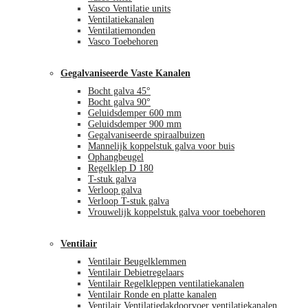
Vasco Ventilatie units
Ventilatiekanalen
Ventilatiemonden
Vasco Toebehoren
Gegalvaniseerde Vaste Kanalen
Bocht galva 45°
Bocht galva 90°
Geluidsdemper 600 mm
Geluidsdemper 900 mm
Gegalvaniseerde spiraalbuizen
Mannelijk koppelstuk galva voor buis
Ophangbeugel
Regelklep D 180
T-stuk galva
Verloop galva
Verloop T-stuk galva
Vrouwelijk koppelstuk galva voor toebehoren
Ventilair
Ventilair Beugelklemmen
Ventilair Debietregelaars
Ventilair Regelkleppen ventilatiekanalen
Ventilair Ronde en platte kanalen
Ventilair Ventilatiedakdoorvoer ventilatiekanalen