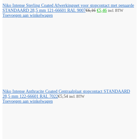
Niko Intense Sterling Coated Afwerkingsset voor stopcontact met penaarde
Oorspronkelijke
Huidige
STANDAARD 28,5 mm 121-66601 RAL 9007
€
6,16
€
5,46
incl. BTW
prijs
prijs
Toevoegen aan winkelwagen
was:
is:
€6,16.
€5,46.
Niko Intense Anthracite Coated Centraalplaat stopcontact STANDAARD
28,5 mm 122-66601 RAL 7022
€
5,54
incl. BTW
Toevoegen aan winkelwagen