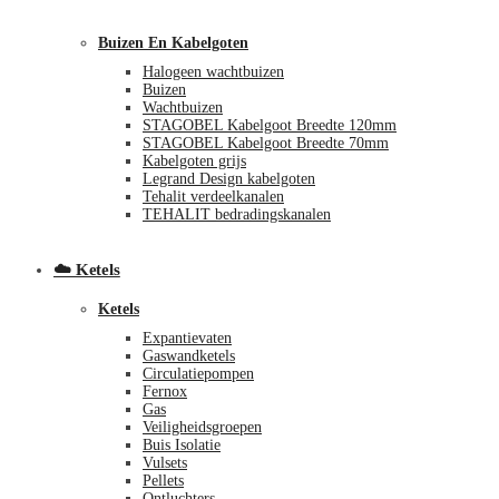
Buizen En Kabelgoten
Halogeen wachtbuizen
Buizen
Wachtbuizen
STAGOBEL Kabelgoot Breedte 120mm
STAGOBEL Kabelgoot Breedte 70mm
Kabelgoten grijs
€
0,00
0
Legrand Design kabelgoten
Tehalit verdeelkanalen
TEHALIT bedradingskanalen
☁️ Ketels
Ketels
Expantievaten
Gaswandketels
Circulatiepompen
Fernox
Gas
Veiligheidsgroepen
Buis Isolatie
Vulsets
Pellets
Ontluchters