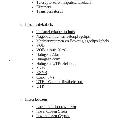
Teleruptoren en impulsschakelaars
Dimmers
Transformatoren
Installatiekabels
luidsprekerkabel in buis
Nagelklemmen en betonplugclips
Markeersystemen en Bevestigingsclips kabels
VOB
VOB in buis (flex)
Halogeen Alarm
Halogeen coax
Mijn account
Halogeen UTP/telefonie
XVB
EXVB
Coax (TV)
UTP + Coax in flexibele buis
UTP
Inwerkdozen
Luchtdicht inbouwdozen
Inwerkdozen Steen
Inwerkdozen Gyproc