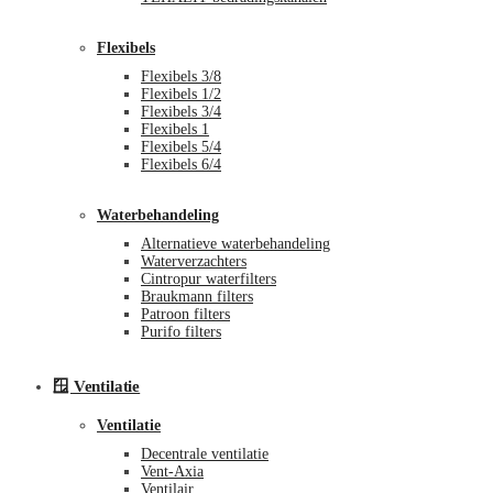
Flexibels
Flexibels 3/8
Flexibels 1/2
Flexibels 3/4
Flexibels 1
Flexibels 5/4
Flexibels 6/4
Waterbehandeling
Alternatieve waterbehandeling
Waterverzachters
Cintropur waterfilters
Braukmann filters
Patroon filters
Purifo filters
🪟 Ventilatie
Ventilatie
Decentrale ventilatie
Vent-Axia
Ventilair