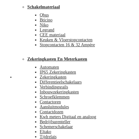
Schakelmateriaal
Qbus
Bticino
Niko
Legrand
CEE materiaal
Keuken & Vloerstopcontacten
Stopcontacten 16 & 32 Ampère
Zekeringkasten En Meterkasten
Automaten
IP65 Zekeringkasten
Blog
Zekeringkasten
Differentieelschakelaars
Verbindingsrails
Inbouwzekeringkasten
Schroefklemmen
Contactoren
Aansluitmodules
Contactdozen
Kwh meters Digitaal en analoog
Bedrijfsurenteller
Schemerschakelaar
Eltako
Tijdrelais