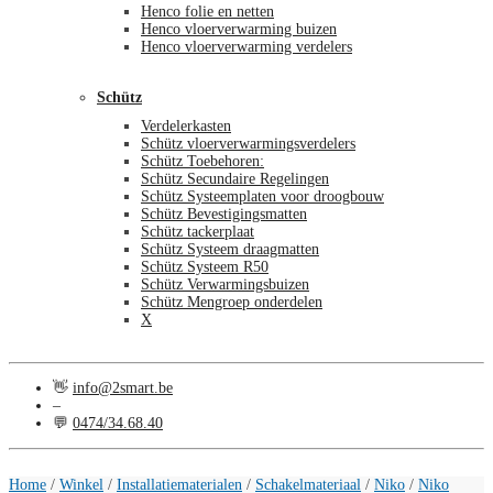
Henco folie en netten
Henco vloerverwarming buizen
Henco vloerverwarming verdelers
Schütz
Verdelerkasten
Schütz vloerverwarmingsverdelers
Schütz Toebehoren:
Schütz Secundaire Regelingen
Schütz Systeemplaten voor droogbouw
Schütz Bevestigingsmatten
Schütz tackerplaat
Schütz Systeem draagmatten
Schütz Systeem R50
Schütz Verwarmingsbuizen
Schütz Mengroep onderdelen
X
👋
info@2smart.be
–
💬
0474/34.68.40
€
0,00
0
Home
/
Winkel
/
Installatiematerialen
/
Schakelmateriaal
/
Niko
/
Niko