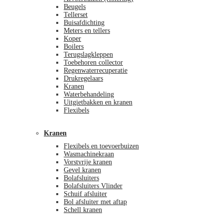
Beugels
Tellerset
Buisafdichting
Meters en tellers
Koper
Boilers
Terugslagkleppen
Toebehoren collector
Regenwaterrecuperatie
Drukregelaars
Kranen
Waterbehandeling
Uitgietbakken en kranen
Flexibels
Kranen
Flexibels en toevoerbuizen
Wasmachinekraan
Vorstvrije kranen
Gevel kranen
Bolafsluiters
Bolafsluiters Vlinder
Schuif afsluiter
Bol afsluiter met aftap
Schell kranen