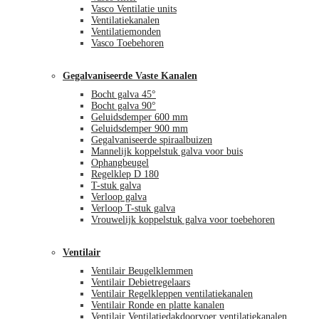
Vasco Ventilatie units
Ventilatiekanalen
Ventilatiemonden
Vasco Toebehoren
Gegalvaniseerde Vaste Kanalen
Bocht galva 45°
Bocht galva 90°
Geluidsdemper 600 mm
Geluidsdemper 900 mm
Gegalvaniseerde spiraalbuizen
Mannelijk koppelstuk galva voor buis
Ophangbeugel
Regelklep D 180
T-stuk galva
Verloop galva
Verloop T-stuk galva
Vrouwelijk koppelstuk galva voor toebehoren
Ventilair
Ventilair Beugelklemmen
Ventilair Debietregelaars
Ventilair Regelkleppen ventilatiekanalen
Ventilair Ronde en platte kanalen
Ventilair Ventilatiedakdoorvoer ventilatiekanalen