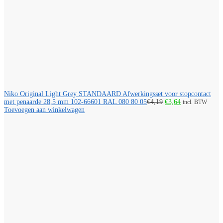
Niko Original Light Grey STANDAARD Afwerkingsset voor stopcontact
Oorspronkelijke
Huidige
met penaarde 28,5 mm 102-66601 RAL 080 80 05
€
4,19
€
3,64
incl. BTW
prijs
prijs
Toevoegen aan winkelwagen
was:
is:
€4,19.
€3,64.