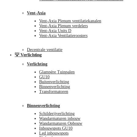
Vent-Axia
Vent-Axia Plenum ventilatiekanalen
Vent-Axia Plenum verdelers
Vent-Axia Units D
Vent-Axia Ventilatieroosters
Decentrale ventilatie
💡 Verlichting
Verlichting
Glampère Tuinpalen
GU10
Buitenverlichting
Binnenverlichting
Transformatoren
Binnenverlichting
Schilderijverlichting
Wandarmaturen inbouw
Wandarmaturen Opbouw
Inbouwspots GU10
Led inbouwspots