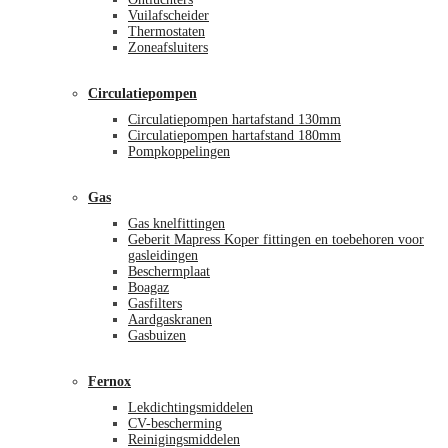
Vuilafscheider
Thermostaten
Zoneafsluiters
Circulatiepompen
Circulatiepompen hartafstand 130mm
Circulatiepompen hartafstand 180mm
Pompkoppelingen
Gas
Gas knelfittingen
Geberit Mapress Koper fittingen en toebehoren voor
gasleidingen
Beschermplaat
Boagaz
Gasfilters
Aardgaskranen
Gasbuizen
Fernox
Lekdichtingsmiddelen
CV-bescherming
Reinigingsmiddelen