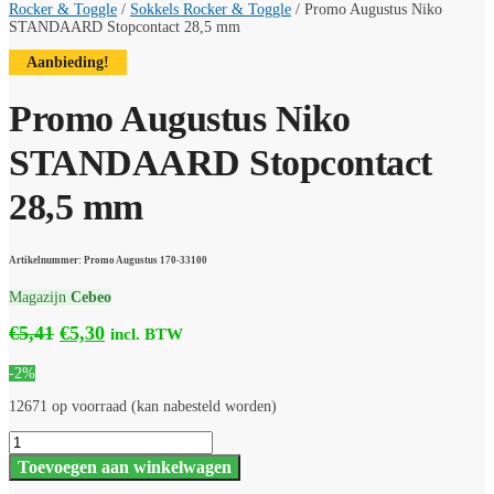
Rocker & Toggle
/
Sokkels Rocker & Toggle
/
Promo Augustus Niko
STANDAARD Stopcontact 28,5 mm
Aanbieding!
Promo Augustus Niko
STANDAARD Stopcontact
28,5 mm
Artikelnummer: Promo Augustus 170-33100
Magazijn
Cebeo
Oorspronkelijke
Huidige
€
5,41
€
5,30
incl. BTW
prijs
prijs
-2%
was:
is:
€5,41.
€5,30.
12671 op voorraad (kan nabesteld worden)
Promo
Augustus
Toevoegen aan winkelwagen
Niko
STANDAARD