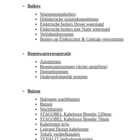
Boilers
Warmtepompboilers
Diëlektrische isolatiekoppelingen
Elektrische boilers Droge weerstand
Elektrische boilers met Natte weerstand
Veiligheidsgroepen
Boilers op Elektriciteit & Centrale verwarming
Regenwaterrecuperatie
Aansluitsets
Regenwaterpompen (droge opstelling)
Dompelpompen
Ondergedompelde pompen
Buizen
Halogeen wachtbuizen
Buizen
Wachtbuizen
STAGOBEL Kabelgoot Breedte 120mm
STAGOBEL Kabelgoot Breedte 70mm
Kabelgoten grijs
Legrand Design kabelgoten
Tehalit verdeelkanalen
TEHALIT bedradingskanalen