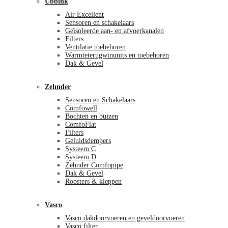
Ubbink
Air Excellent
Sensoren en schakelaars
Geïsoleerde aan- en afvoerkanalen
Filters
Ventilatie toebehoren
Warmteterugwinunits en toebehoren
Dak & Gevel
Zehnder
Sensoren en Schakelaars
Comfowell
Bochten en buizen
ComfoFlat
Filters
Geluidsdempers
Systeem C
Systeem D
Zehnder Comfopipe
Dak & Gevel
Roosters & kleppen
Vasco
Vasco dakdoorvoeren en geveldoorvoeren
Vasco filter