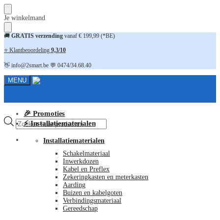
Skip
Skip
Je winkelmand
to
to
navigation
content
🚚
GRATIS verzending
vanaf € 199,99 (*BE)
⭐ Klantbeoordeling
9,3/10
👋 info@2smart.be 💬 0474/34.68.40
MENU
🎉 Promoties
Producten
⚡ Installatiematerialen
zoeken
FAQ
Installatiematerialen
Schakelmateriaal
Inwerkdozen
Kabel en Preflex
Zekeringkasten en meterkasten
Aarding
Buizen en kabelgoten
Verbindingsmateriaal
Gereedschap