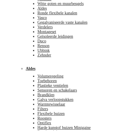
Witte goten en muurbeugels
Aldes
Ronde flexibele kanalen
Vasco
Gegalvaniseerde vaste kanalen
Verdelers
Montageset
Geïsoleerde leidingen
Duco
Renson
Ubbink
Zehnder
Aldes
Volumeregeling
Toebehoren
Plastieke ventielen
Sensoren en schakelaars
Brandklep
Galva verloopstukken
Warmtewisselaar
Filters
Flexibele buizen
Roosters
Optiflex
Harde kunstof buizen Minigaine