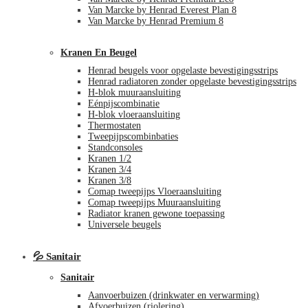
Van Marcke by Henrad Everest Plan 8
Van Marcke by Henrad Premium 8
Kranen En Beugel
Henrad beugels voor opgelaste bevestigingsstrips
Henrad radiatoren zonder opgelaste bevestigingsstrips
H-blok muuraansluiting
Eénpijscombinatie
H-blok vloeraansluiting
Thermostaten
Tweepijpscombinbaties
Standconsoles
Kranen 1/2
Kranen 3/4
Kranen 3/8
Comap tweepijps Vloeraansluiting
Comap tweepijps Muuraansluiting
Radiator kranen gewone toepassing
Universele beugels
💦 Sanitair
Sanitair
Aanvoerbuizen (drinkwater en verwarming)
Afvoerbuizen (riolering)