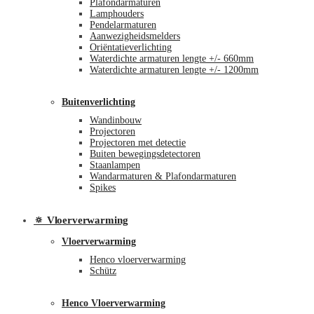
Plafondarmaturen
Lamphouders
Pendelarmaturen
Aanwezigheidsmelders
Oriëntatieverlichting
Waterdichte armaturen lengte +/- 660mm
Waterdichte armaturen lengte +/- 1200mm
Buitenverlichting
Wandinbouw
Projectoren
Projectoren met detectie
Buiten bewegingsdetectoren
Staanlampen
Wandarmaturen & Plafondarmaturen
Spikes
🔅 Vloerverwarming
Vloerverwarming
Henco vloerverwarming
Schütz
Henco Vloerverwarming