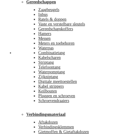
Gereedschappen
Zaagbeugels
Inbus
Ratels & doppen
Vaste en verstelbare sleutels
Gereedschapskoffers
Hamers
Messen
Meters en toebehoren
Waterpas
Afrekenen
Combinatietang
Kabelscharen
Striptang
Telefoontang
Waterpomptang
Zijkniptang
Digitale meettoestellen
Kabel strippers
Keilbouten
Pluggen en schroeven
Schroevendraaiers
Verbindingsmateriaal
Aftakdozen
Verbindingsklemmen
Gietmoffen & Gietaftakdozen