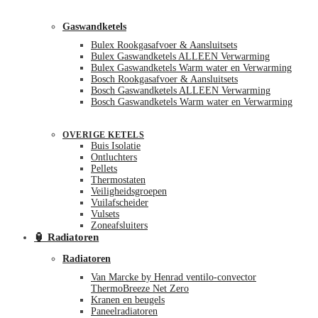
Gaswandketels
Bulex Rookgasafvoer & Aansluitsets
Bulex Gaswandketels ALLEEN Verwarming
Bulex Gaswandketels Warm water en Verwarming
Bosch Rookgasafvoer & Aansluitsets
Bosch Gaswandketels ALLEEN Verwarming
Bosch Gaswandketels Warm water en Verwarming
OVERIGE KETELS
Buis Isolatie
Ontluchters
Pellets
Thermostaten
Veiligheidsgroepen
Vuilafscheider
Vulsets
Zoneafsluiters
🏮 Radiatoren
Radiatoren
Van Marcke by Henrad ventilo-convector
ThermoBreeze Net Zero
Kranen en beugels
Paneelradiatoren