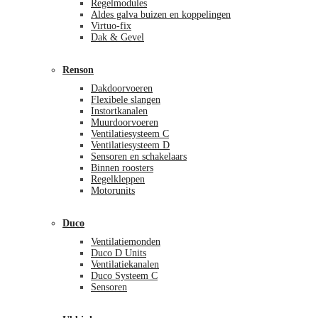
Regelmodules
Aldes galva buizen en koppelingen
Virtuo-fix
Dak & Gevel
Renson
Dakdoorvoeren
Flexibele slangen
Instortkanalen
Muurdoorvoeren
Ventilatiesysteem C
Ventilatiesysteem D
Sensoren en schakelaars
Binnen roosters
Regelkleppen
Motorunits
Duco
Ventilatiemonden
Duco D Units
Ventilatiekanalen
Duco Systeem C
Sensoren