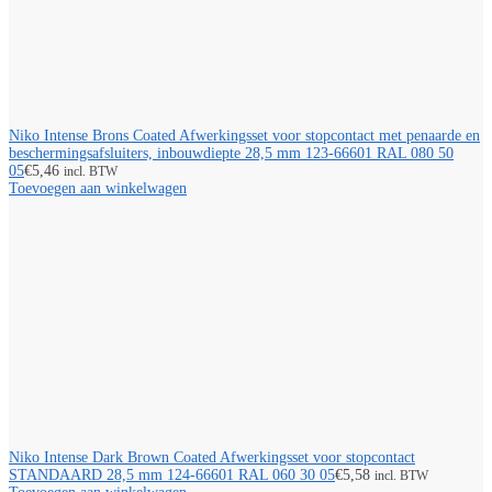
Niko Intense Brons Coated Afwerkingsset voor stopcontact met penaarde en
beschermingsafsluiters, inbouwdiepte 28,5 mm 123-66601 RAL 080 50
05
€
5,46
incl. BTW
Toevoegen aan winkelwagen
Niko Intense Dark Brown Coated Afwerkingsset voor stopcontact
STANDAARD 28,5 mm 124-66601 RAL 060 30 05
€
5,58
incl. BTW