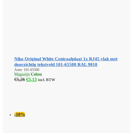
Niko Original White Centraalplaat 1x RJ45 vlak met
doorzichtig tekstveld 101-65500 RAL 9010
Artnr: 101-65500
Magazijn
Cebeo
Oorspronkelijke
Huidige
€
5,26
€
5,13
incl. BTW
prijs
prijs
was:
is:
€5,26.
€5,13.
-10%