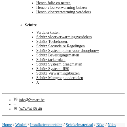
Henco folie en netten
Henco vloerverwarming buizen
Henco vloerverwarming verdelers
Schütz
Verdelerkasten
Schütz vloerverwarmingsverdelers
Schütz Toebehoren:
Schütz Secundaire Regelingen
Schütz Systeemplaten voor droogbouw
Schütz Bevestigingsmatten
Schütz tackerplaat
Schütz Systeem draagmatten
Schütz Systeem R50
Schütz Verwarmingsbuizen
Schütz Mengroep onderdelen
X
👋
info@2smart.be
–
💬
0474/34.68.40
€
0,00
0
Home
/
Winkel
/
Installatiematerialen
/
Schakelmateriaal
/
Niko
/
Niko