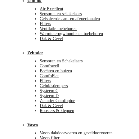
Ubbink
Air Excellent
Sensoren en schakelaars
Geïsoleerde aan- en afvoerkanalen
Filters
Ventilatie toebehoren
Warmteterugwinunits en toebehoren
Dak & Gevel
Zehnder
Sensoren en Schakelaars
Comfowell
Bochten en buizen
ComfoFlat
Filters
Geluidsdempers
Systeem C
Systeem D
Zehnder Comfopipe
Dak & Gevel
Roosters & kleppen
Vasco
Vasco dakdoorvoeren en geveldoorvoeren
Vasco filter