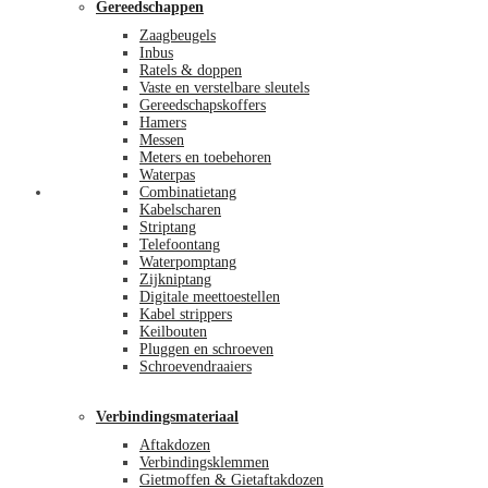
Gereedschappen
Zaagbeugels
Inbus
Ratels & doppen
Vaste en verstelbare sleutels
Gereedschapskoffers
Hamers
Messen
Meters en toebehoren
Waterpas
Afrekenen
Combinatietang
Kabelscharen
Striptang
Telefoontang
Waterpomptang
Zijkniptang
Digitale meettoestellen
Kabel strippers
Keilbouten
Pluggen en schroeven
Schroevendraaiers
Verbindingsmateriaal
Aftakdozen
Verbindingsklemmen
Gietmoffen & Gietaftakdozen