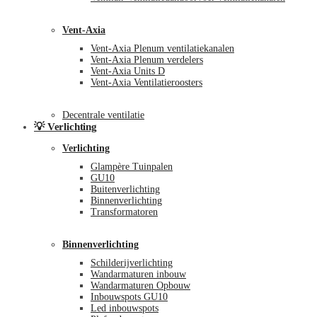
Vent-Axia
Vent-Axia Plenum ventilatiekanalen
Vent-Axia Plenum verdelers
Vent-Axia Units D
Vent-Axia Ventilatieroosters
Decentrale ventilatie
💡 Verlichting
Verlichting
Glampère Tuinpalen
GU10
Buitenverlichting
Binnenverlichting
Transformatoren
Binnenverlichting
Schilderijverlichting
Wandarmaturen inbouw
Wandarmaturen Opbouw
Inbouwspots GU10
Led inbouwspots