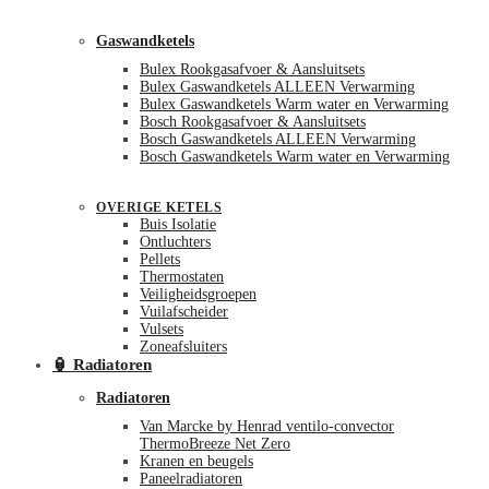
Gaswandketels
Bulex Rookgasafvoer & Aansluitsets
Bulex Gaswandketels ALLEEN Verwarming
Bulex Gaswandketels Warm water en Verwarming
Bosch Rookgasafvoer & Aansluitsets
Bosch Gaswandketels ALLEEN Verwarming
Bosch Gaswandketels Warm water en Verwarming
OVERIGE KETELS
Buis Isolatie
Ontluchters
Pellets
Thermostaten
Veiligheidsgroepen
Vuilafscheider
Vulsets
Zoneafsluiters
🏮 Radiatoren
Radiatoren
Van Marcke by Henrad ventilo-convector
ThermoBreeze Net Zero
Kranen en beugels
Paneelradiatoren