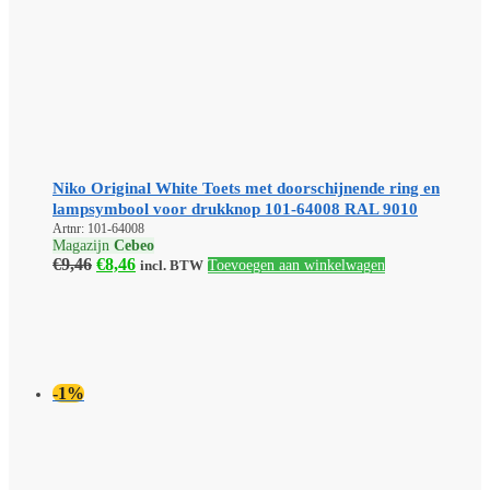
Niko Original White Toets met doorschijnende ring en
lampsymbool voor drukknop 101-64008 RAL 9010
Artnr: 101-64008
Magazijn
Cebeo
Oorspronkelijke
Huidige
€
9,46
€
8,46
incl. BTW
Toevoegen aan winkelwagen
prijs
prijs
was:
is:
€9,46.
€8,46.
-1%