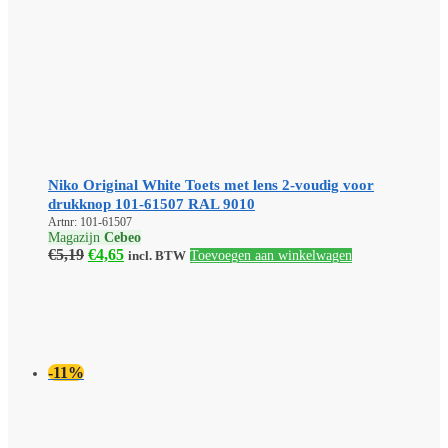
Niko Original White Toets met lens 2-voudig voor
drukknop 101-61507 RAL 9010
Artnr: 101-61507
Magazijn
Cebeo
Oorspronkelijke
Huidige
€
5,19
€
4,65
incl. BTW
Toevoegen aan winkelwagen
prijs
prijs
was:
is:
€5,19.
€4,65.
-11%