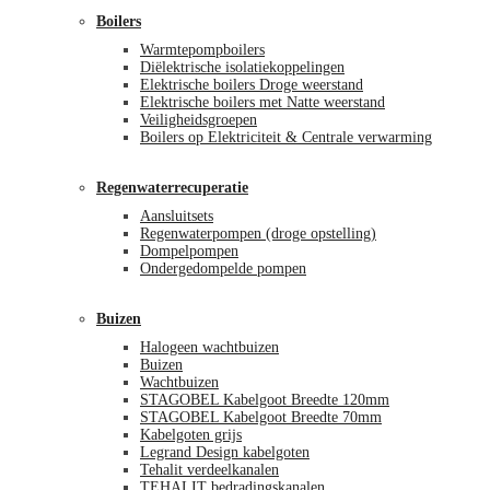
Boilers
Warmtepompboilers
Diëlektrische isolatiekoppelingen
Elektrische boilers Droge weerstand
Elektrische boilers met Natte weerstand
Veiligheidsgroepen
Boilers op Elektriciteit & Centrale verwarming
Regenwaterrecuperatie
Aansluitsets
Regenwaterpompen (droge opstelling)
Dompelpompen
Ondergedompelde pompen
Buizen
Halogeen wachtbuizen
Buizen
Wachtbuizen
STAGOBEL Kabelgoot Breedte 120mm
STAGOBEL Kabelgoot Breedte 70mm
Kabelgoten grijs
Legrand Design kabelgoten
Tehalit verdeelkanalen
TEHALIT bedradingskanalen