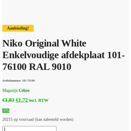
Aanbieding!
Niko Original White
Enkelvoudige afdekplaat 101-
76100 RAL 9010
Artikelnummer: 101-76100
Magazijn
Cebeo
Oorspronkelijke
Huidige
€
1,83
€
1,72
incl. BTW
prijs
prijs
-6%
was:
is:
€1,83.
€1,72.
20215 op voorraad (kan nabesteld worden)
Niko