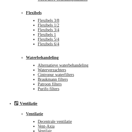
Flexibels
Flexibels 3/8
Flexibels 1/2
Flexibels 3/4
Flexibels 1
Flexibels 5/4
Flexibels 6/4
Waterbehandeling
Alternatieve waterbehandeling
Waterverzachters
Cintropur waterfilters
Braukmann filters
Patroon filters
Purifo filters
🪟 Ventilatie
Ventilatie
Decentrale ventilatie
Vent-Axia
Ventilair