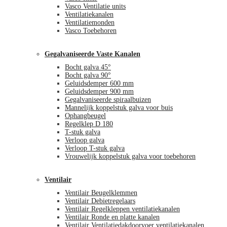
Vasco Ventilatie units
Ventilatiekanalen
Ventilatiemonden
Vasco Toebehoren
Gegalvaniseerde Vaste Kanalen
Bocht galva 45°
Bocht galva 90°
Geluidsdemper 600 mm
Geluidsdemper 900 mm
Gegalvaniseerde spiraalbuizen
Mannelijk koppelstuk galva voor buis
Ophangbeugel
Regelklep D 180
T-stuk galva
Verloop galva
Verloop T-stuk galva
Vrouwelijk koppelstuk galva voor toebehoren
Ventilair
Ventilair Beugelklemmen
Ventilair Debietregelaars
Ventilair Regelkleppen ventilatiekanalen
Ventilair Ronde en platte kanalen
Ventilair Ventilatiedakdoorvoer ventilatiekanalen