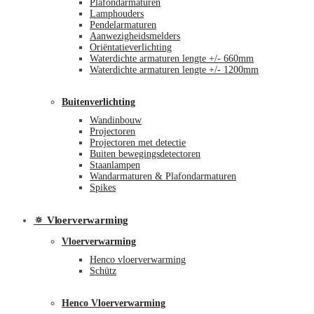
Plafondarmaturen
Lamphouders
Pendelarmaturen
Aanwezigheidsmelders
Oriëntatieverlichting
Waterdichte armaturen lengte +/- 660mm
Waterdichte armaturen lengte +/- 1200mm
Buitenverlichting
Wandinbouw
Projectoren
Projectoren met detectie
Buiten bewegingsdetectoren
Staanlampen
Wandarmaturen & Plafondarmaturen
Spikes
🔅 Vloerverwarming
Vloerverwarming
Henco vloerverwarming
Schütz
Henco Vloerverwarming