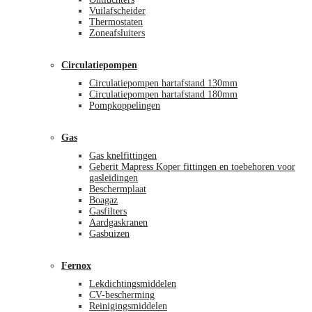
Vuilafscheider
Thermostaten
Zoneafsluiters
Circulatiepompen
Circulatiepompen hartafstand 130mm
Circulatiepompen hartafstand 180mm
Pompkoppelingen
Gas
Gas knelfittingen
Geberit Mapress Koper fittingen en toebehoren voor
gasleidingen
Beschermplaat
Boagaz
Gasfilters
Aardgaskranen
Gasbuizen
Fernox
Lekdichtingsmiddelen
CV-bescherming
Reinigingsmiddelen