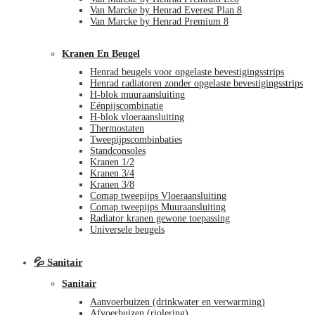
Van Marcke by Henrad Everest Plan 8
Van Marcke by Henrad Premium 8
Kranen En Beugel
Henrad beugels voor opgelaste bevestigingsstrips
Henrad radiatoren zonder opgelaste bevestigingsstrips
H-blok muuraansluiting
Eénpijscombinatie
H-blok vloeraansluiting
Thermostaten
Tweepijpscombinbaties
Standconsoles
Kranen 1/2
Kranen 3/4
Kranen 3/8
Comap tweepijps Vloeraansluiting
Comap tweepijps Muuraansluiting
Radiator kranen gewone toepassing
Universele beugels
💦 Sanitair
Sanitair
Aanvoerbuizen (drinkwater en verwarming)
Afvoerbuizen (riolering)