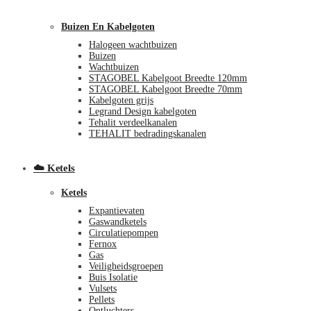
Buizen En Kabelgoten
Halogeen wachtbuizen
Buizen
Wachtbuizen
STAGOBEL Kabelgoot Breedte 120mm
STAGOBEL Kabelgoot Breedte 70mm
Kabelgoten grijs
€
0,00
0
Legrand Design kabelgoten
Tehalit verdeelkanalen
TEHALIT bedradingskanalen
☁️ Ketels
Ketels
Expantievaten
Gaswandketels
Circulatiepompen
Fernox
Gas
Veiligheidsgroepen
Buis Isolatie
Vulsets
Pellets
Ontluchters