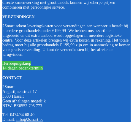
directe samenwerking met groothandels kunnen wij scherpe prijzen
combineren met persoonlijke service.
VERZENDINGEN
2Smart rekent leveringskosten voor verzendingen aan wanneer u bestelt bij
meerdere groothandels onder €199,99. We hebben ons assortiment
uitgebreid en dit extra aanbod wordt opgeslagen in meerdere logistieke
centra. Voor deze artikelen brengen wij extra kosten in rekening. Het totale
bedrag moet bij alle groothandels € 199,99 zijn om in aanmerking te komen
voor gratis verzending. U kunt de verzendkosten bij het afrekenen
terugvinden.
Herroepingsknop
14 dagen bedenktermijn
CONTACT
2Smart
Augustijnenstraat 17
3500 Hasselt
Geen afhalingen mogelijk
BTW: BE0552 795 773
Tel: 0474/34.68.40
E-mail:
info@2smart.be