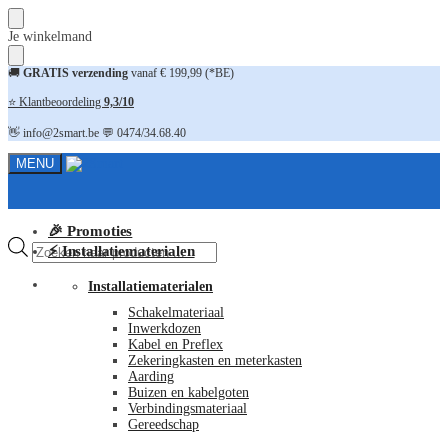
Skip
Skip
Je winkelmand
to
to
navigation
content
🚚
GRATIS verzending
vanaf € 199,99 (*BE)
⭐ Klantbeoordeling
9,3/10
👋 info@2smart.be 💬 0474/34.68.40
MENU
🎉 Promoties
Producten
⚡ Installatiematerialen
zoeken
FAQ
Installatiematerialen
Schakelmateriaal
Inwerkdozen
Kabel en Preflex
Zekeringkasten en meterkasten
Aarding
Buizen en kabelgoten
Verbindingsmateriaal
Gereedschap