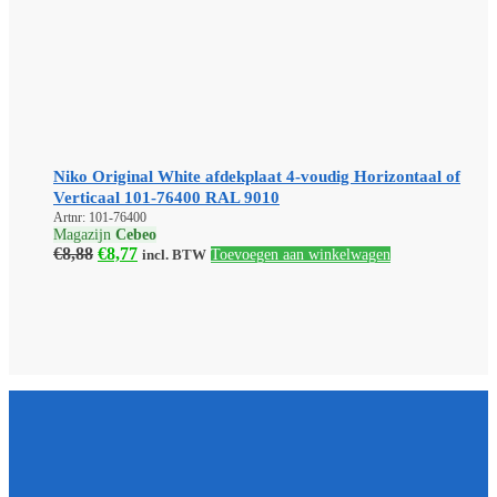
Niko Original White afdekplaat 4-voudig Horizontaal of
Verticaal 101-76400 RAL 9010
Artnr: 101-76400
Magazijn
Cebeo
Oorspronkelijke
Huidige
€
8,88
€
8,77
incl. BTW
Toevoegen aan winkelwagen
prijs
prijs
was:
is:
€8,88.
€8,77.