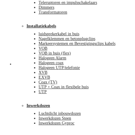
Teleruptoren en impulsschakelaars
Dimmers
Transformatoren
Installatiekabels
luidsprekerkabel in buis
Nagelklemmen en betonplugclips
Markeersystemen en Bevestigingsclips kabels
VOB
VOB in buis (flex)
Halogeen Alarm
Halogeen coax
Mijn account
Halogeen UTP/telefonie
XVB
EXVB
Coax (TV)
UTP + Coax in flexibele buis
UTP
Inwerkdozen
Luchtdicht inbouwdozen
Inwerkdozen Steen
Inwerkdozen Gyproc