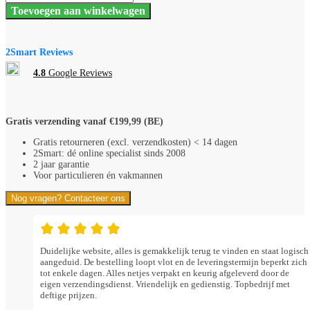
Original
Toevoegen aan winkelwagen
White
Enkelvoudige
afdekplaat
101-
2Smart Reviews
76100
RAL
4.8
Google Reviews
9010
aantal
Gratis verzending vanaf €199,99 (BE)
Gratis retourneren (excl. verzendkosten) < 14 dagen
2Smart: dé online specialist sinds 2008
2 jaar garantie
Voor particulieren én vakmannen
Nog vragen? Contacteer ons
Duidelijke website, alles is gemakkelijk terug te vinden en staat logisch
aangeduid. De bestelling loopt vlot en de leveringstermijn beperkt zich
tot enkele dagen. Alles netjes verpakt en keurig afgeleverd door de
eigen verzendingsdienst. Vriendelijk en gedienstig. Topbedrijf met
deftige prijzen.