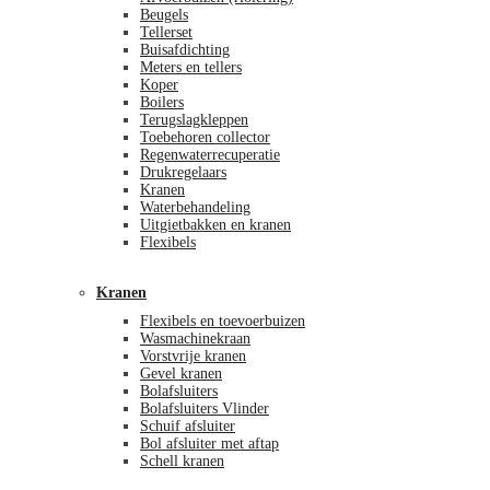
Beugels
Tellerset
Buisafdichting
Meters en tellers
Koper
Boilers
Terugslagkleppen
Toebehoren collector
Regenwaterrecuperatie
Drukregelaars
Kranen
Waterbehandeling
Uitgietbakken en kranen
Flexibels
Kranen
Flexibels en toevoerbuizen
Wasmachinekraan
Vorstvrije kranen
Gevel kranen
Bolafsluiters
Bolafsluiters Vlinder
Schuif afsluiter
Bol afsluiter met aftap
Schell kranen