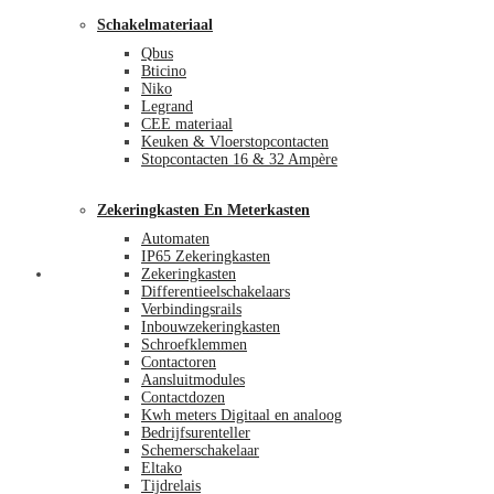
Schakelmateriaal
Qbus
Bticino
Niko
Legrand
CEE materiaal
Keuken & Vloerstopcontacten
Stopcontacten 16 & 32 Ampère
Zekeringkasten En Meterkasten
Automaten
IP65 Zekeringkasten
Blog
Zekeringkasten
Differentieelschakelaars
Verbindingsrails
Inbouwzekeringkasten
Schroefklemmen
Contactoren
Aansluitmodules
Contactdozen
Kwh meters Digitaal en analoog
Bedrijfsurenteller
Schemerschakelaar
Eltako
Tijdrelais