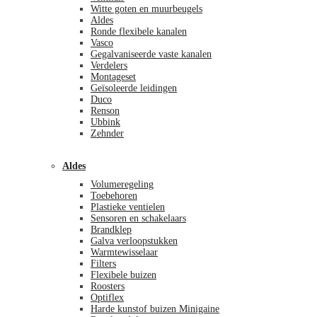
Witte goten en muurbeugels
Aldes
Ronde flexibele kanalen
Vasco
Gegalvaniseerde vaste kanalen
Verdelers
Montageset
Geïsoleerde leidingen
Duco
Renson
Ubbink
Zehnder
Aldes
Volumeregeling
Toebehoren
Plastieke ventielen
Sensoren en schakelaars
Brandklep
Galva verloopstukken
Warmtewisselaar
Filters
Flexibele buizen
Roosters
Optiflex
Harde kunstof buizen Minigaine