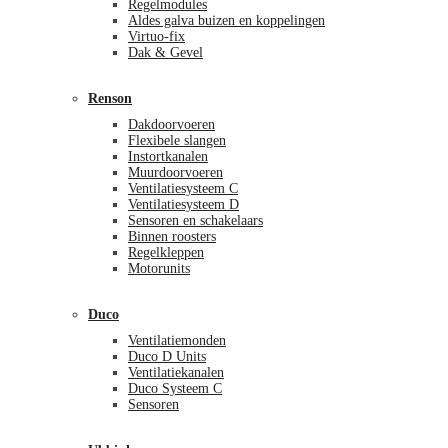
Regelmodules
Aldes galva buizen en koppelingen
Virtuo-fix
Dak & Gevel
Renson
Dakdoorvoeren
Flexibele slangen
Instortkanalen
Muurdoorvoeren
Ventilatiesysteem C
Ventilatiesysteem D
Sensoren en schakelaars
Binnen roosters
Regelkleppen
Motorunits
Duco
Ventilatiemonden
Duco D Units
Ventilatiekanalen
Duco Systeem C
Sensoren