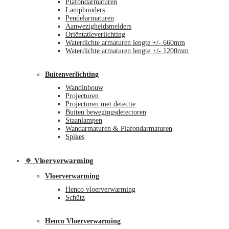
Plafondarmaturen
Lamphouders
Pendelarmaturen
Aanwezigheidsmelders
Oriëntatieverlichting
Waterdichte armaturen lengte +/- 660mm
Waterdichte armaturen lengte +/- 1200mm
Buitenverlichting
Wandinbouw
Projectoren
Projectoren met detectie
Buiten bewegingsdetectoren
Staanlampen
Wandarmaturen & Plafondarmaturen
Spikes
🔅 Vloerverwarming
Vloerverwarming
Henco vloerverwarming
Schütz
Henco Vloerverwarming