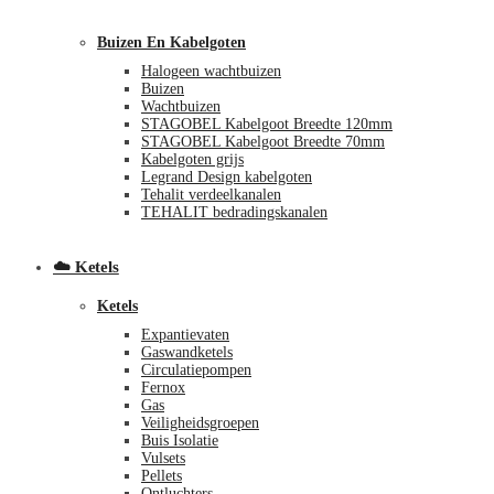
Buizen En Kabelgoten
Halogeen wachtbuizen
Buizen
Wachtbuizen
STAGOBEL Kabelgoot Breedte 120mm
STAGOBEL Kabelgoot Breedte 70mm
Kabelgoten grijs
Legrand Design kabelgoten
€
0,00
0
Tehalit verdeelkanalen
TEHALIT bedradingskanalen
☁️ Ketels
Ketels
Expantievaten
Gaswandketels
Circulatiepompen
Fernox
Gas
Veiligheidsgroepen
Buis Isolatie
Vulsets
Pellets
Ontluchters