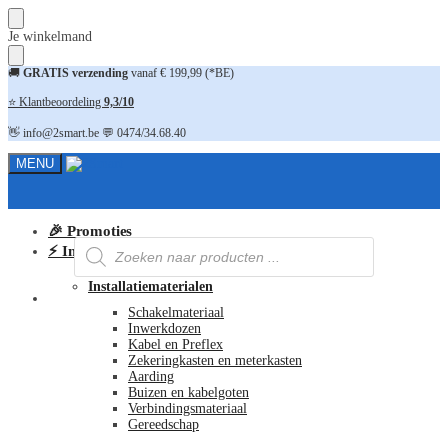
Skip
Skip
Je winkelmand
to
to
navigation
content
🚚
GRATIS verzending
vanaf € 199,99 (*BE)
⭐ Klantbeoordeling
9,3/10
👋 info@2smart.be 💬 0474/34.68.40
MENU
🎉 Promoties
Producten
⚡ Installatiematerialen
zoeken
Installatiematerialen
FAQ
Schakelmateriaal
Inwerkdozen
Kabel en Preflex
Zekeringkasten en meterkasten
Aarding
Buizen en kabelgoten
Verbindingsmateriaal
Gereedschap