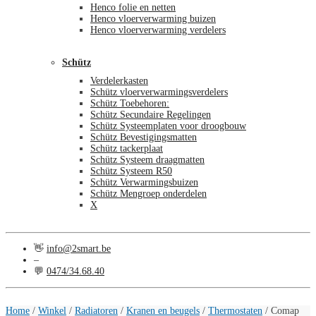
Henco folie en netten
Henco vloerverwarming buizen
Henco vloerverwarming verdelers
Schütz
Verdelerkasten
Schütz vloerverwarmingsverdelers
Schütz Toebehoren:
Schütz Secundaire Regelingen
Schütz Systeemplaten voor droogbouw
Schütz Bevestigingsmatten
Schütz tackerplaat
Schütz Systeem draagmatten
Schütz Systeem R50
Schütz Verwarmingsbuizen
Schütz Mengroep onderdelen
X
👋
info@2smart.be
–
💬
0474/34.68.40
€
0,00
0
Home
/
Winkel
/
Radiatoren
/
Kranen en beugels
/
Thermostaten
/
Comap