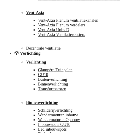
Vent-Axia
Vent-Axia Plenum ventilatiekanalen
Vent-Axia Plenum verdelers
Vent-Axia Units D
Vent-Axia Ventilatieroosters
Decentrale ventilatie
💡 Verlichting
Verlichting
Glampère Tuinpalen
GU10
Buitenverlichting
Binnenverlichting
Transformatoren
Binnenverlichting
Schilderijverlichting
Wandarmaturen inbouw
Wandarmaturen Opbouw
Inbouwspots GU10
Led inbouwspots