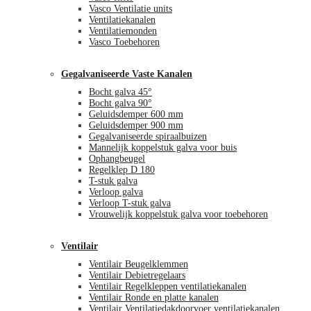
Vasco Ventilatie units
Ventilatiekanalen
Ventilatiemonden
Vasco Toebehoren
Gegalvaniseerde Vaste Kanalen
Bocht galva 45°
Bocht galva 90°
Geluidsdemper 600 mm
Geluidsdemper 900 mm
Gegalvaniseerde spiraalbuizen
Mannelijk koppelstuk galva voor buis
Ophangbeugel
Regelklep D 180
T-stuk galva
Verloop galva
Verloop T-stuk galva
Vrouwelijk koppelstuk galva voor toebehoren
Ventilair
Ventilair Beugelklemmen
Ventilair Debietregelaars
Ventilair Regelkleppen ventilatiekanalen
Ventilair Ronde en platte kanalen
Ventilair Ventilatiedakdoorvoer ventilatiekanalen