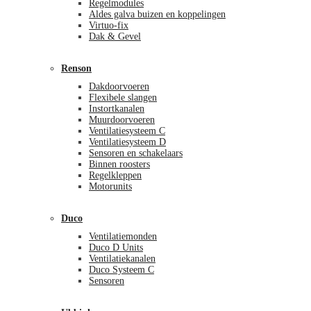
Regelmodules
Aldes galva buizen en koppelingen
Virtuo-fix
Dak & Gevel
Renson
Dakdoorvoeren
Flexibele slangen
Instortkanalen
Muurdoorvoeren
Ventilatiesysteem C
Ventilatiesysteem D
Sensoren en schakelaars
Binnen roosters
Regelkleppen
Motorunits
Duco
Ventilatiemonden
Duco D Units
Ventilatiekanalen
Duco Systeem C
Sensoren