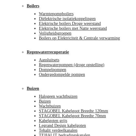
Boilers
Warmtepompboilers
Diëlektrische isolatiekoppelingen
Elektrische boilers Droge weerstand
Elektrische boilers met Natte weerstand
Veiligheidsgroepen
Boilers op Elektriciteit & Centrale verwarming
Regenwaterrecuperatie
Aansluitsets
Regenwaterpompen (droge opstelling)
Dompelpompen
Ondergedompelde pompen
Buizen
Halogeen wachtbuizen
Buizen
Wachtbuizen
STAGOBEL Kabelgoot Breedte 120mm
STAGOBEL Kabelgoot Breedte 70mm
Kabelgoten grijs
Legrand Design kabelgoten
Tehalit verdeelkanalen
TEHALIT bedradingskanalen