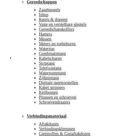
Gereedschappen
Zaagbeugels
Inbus
Ratels & doppen
Vaste en verstelbare sleutels
Gereedschapskoffers
Hamers
Messen
Meters en toebehoren
Waterpas
Combinatietang
Afrekenen
Kabelscharen
Striptang
Telefoontang
Waterpomptang
Zijkniptang
Digitale meettoestellen
Kabel strippers
Keilbouten
Pluggen en schroeven
Schroevendraaiers
Verbindingsmateriaal
Aftakdozen
Verbindingsklemmen
Gietmoffen & Gietaftakdozen