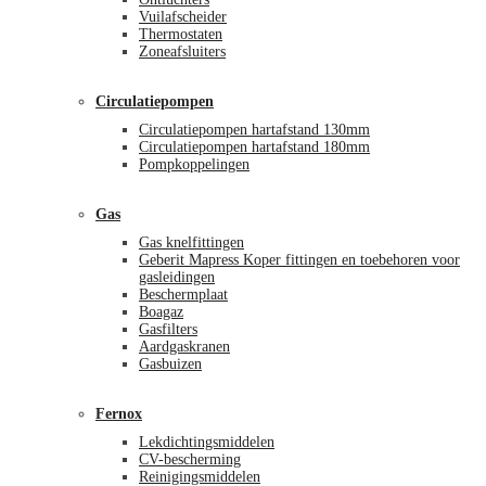
Vuilafscheider
Thermostaten
Zoneafsluiters
Circulatiepompen
Circulatiepompen hartafstand 130mm
Circulatiepompen hartafstand 180mm
Pompkoppelingen
Gas
Gas knelfittingen
Geberit Mapress Koper fittingen en toebehoren voor
gasleidingen
Beschermplaat
Boagaz
Gasfilters
Aardgaskranen
Gasbuizen
Fernox
Lekdichtingsmiddelen
CV-bescherming
Reinigingsmiddelen