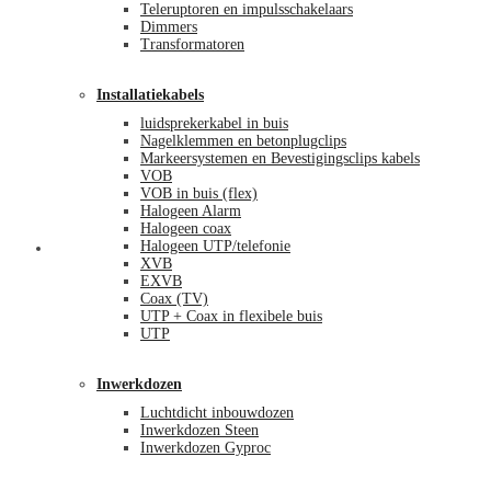
Teleruptoren en impulsschakelaars
Dimmers
Transformatoren
Installatiekabels
luidsprekerkabel in buis
Nagelklemmen en betonplugclips
Markeersystemen en Bevestigingsclips kabels
VOB
VOB in buis (flex)
Halogeen Alarm
Halogeen coax
Halogeen UTP/telefonie
Mijn account
XVB
EXVB
Coax (TV)
UTP + Coax in flexibele buis
UTP
Inwerkdozen
Luchtdicht inbouwdozen
Inwerkdozen Steen
Inwerkdozen Gyproc