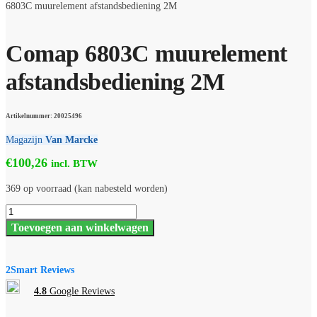
6803C muurelement afstandsbediening 2M
Comap 6803C muurelement
afstandsbediening 2M
Artikelnummer: 20025496
Magazijn
Van Marcke
€
100,26
incl. BTW
369 op voorraad (kan nabesteld worden)
Comap
6803C
Toevoegen aan winkelwagen
muurelement
afstandsbediening
2M
aantal
2Smart Reviews
4.8
Google Reviews