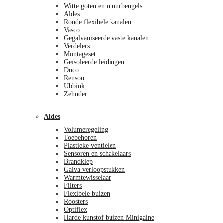
Witte goten en muurbeugels
Aldes
Ronde flexibele kanalen
Vasco
Gegalvaniseerde vaste kanalen
Verdelers
Montageset
Geïsoleerde leidingen
Duco
Renson
Ubbink
Zehnder
Aldes
Volumeregeling
Toebehoren
Plastieke ventielen
Sensoren en schakelaars
Brandklep
Galva verloopstukken
Warmtewisselaar
Filters
Flexibele buizen
Roosters
Optiflex
Harde kunstof buizen Minigaine