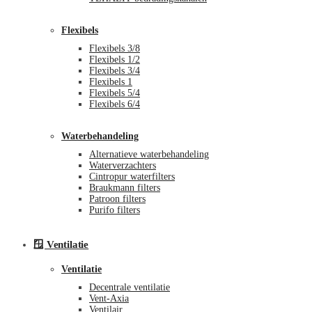
Flexibels
Flexibels 3/8
Flexibels 1/2
Flexibels 3/4
Flexibels 1
Flexibels 5/4
Flexibels 6/4
Waterbehandeling
Alternatieve waterbehandeling
Waterverzachters
Cintropur waterfilters
Braukmann filters
Patroon filters
Purifo filters
🪟 Ventilatie
Ventilatie
Decentrale ventilatie
Vent-Axia
Ventilair