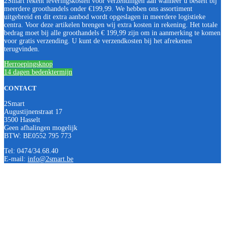
2Smart rekent leveringskosten voor verzendingen aan wanneer u bestelt bij
meerdere groothandels onder €199,99. We hebben ons assortiment
uitgebreid en dit extra aanbod wordt opgeslagen in meerdere logistieke
centra. Voor deze artikelen brengen wij extra kosten in rekening. Het totale
bedrag moet bij alle groothandels € 199,99 zijn om in aanmerking te komen
voor gratis verzending. U kunt de verzendkosten bij het afrekenen
terugvinden.
Herroepingsknop
14 dagen bedenktermijn
CONTACT
2Smart
Augustijnenstraat 17
3500 Hasselt
Geen afhalingen mogelijk
BTW: BE0552 795 773
Tel: 0474/34.68.40
E-mail:
info@2smart.be