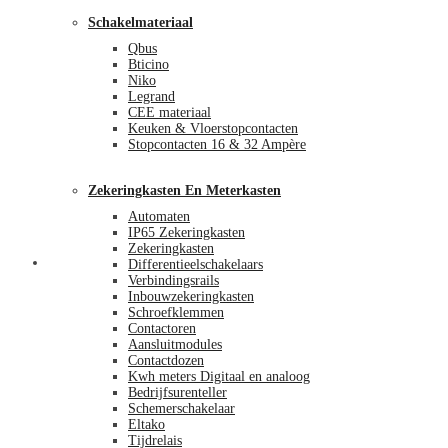
Schakelmateriaal
Qbus
Bticino
Niko
Legrand
CEE materiaal
Keuken & Vloerstopcontacten
Stopcontacten 16 & 32 Ampère
Zekeringkasten En Meterkasten
Automaten
IP65 Zekeringkasten
Zekeringkasten
Blog
Differentieelschakelaars
Verbindingsrails
Inbouwzekeringkasten
Schroefklemmen
Contactoren
Aansluitmodules
Contactdozen
Kwh meters Digitaal en analoog
Bedrijfsurenteller
Schemerschakelaar
Eltako
Tijdrelais