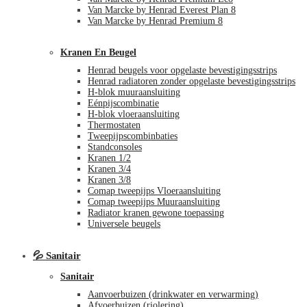
Van Marcke by Henrad Everest Plan 8
Van Marcke by Henrad Premium 8
Kranen En Beugel
Henrad beugels voor opgelaste bevestigingsstrips
Henrad radiatoren zonder opgelaste bevestigingsstrips
H-blok muuraansluiting
Eénpijscombinatie
H-blok vloeraansluiting
Thermostaten
Tweepijpscombinbaties
Standconsoles
Kranen 1/2
Kranen 3/4
Kranen 3/8
Comap tweepijps Vloeraansluiting
Comap tweepijps Muuraansluiting
Radiator kranen gewone toepassing
Universele beugels
💦 Sanitair
Sanitair
Aanvoerbuizen (drinkwater en verwarming)
Afvoerbuizen (riolering)