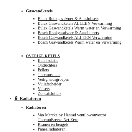
Gaswandketels
Bulex Rookgasafvoer & Aansluitsets
Bulex Gaswandketels ALLEEN Verwarming
Bulex Gaswandketels Warm water en Verwarming
Bosch Rookgasafvoer & Aansluitsets
Bosch Gaswandketels ALLEEN Verwarming
Bosch Gaswandketels Warm water en Verwarming
OVERIGE KETELS
Buis Isolatie
Ontluchters
Pellets
Thermostaten
Veiligheidsgroepen
Vuilafscheider
Vulsets
Zoneafsluiters
🏮 Radiatoren
Radiatoren
Van Marcke by Henrad ventilo-convector
ThermoBreeze Net Zero
Kranen en beugels
Paneelradiatoren