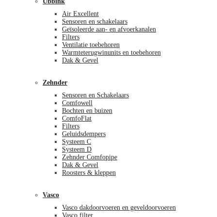
Ubbink
Air Excellent
Sensoren en schakelaars
Geïsoleerde aan- en afvoerkanalen
Filters
Ventilatie toebehoren
Warmteterugwinunits en toebehoren
Dak & Gevel
Zehnder
Sensoren en Schakelaars
Comfowell
Bochten en buizen
ComfoFlat
Filters
Geluidsdempers
Systeem C
Systeem D
Zehnder Comfopipe
Dak & Gevel
Roosters & kleppen
Vasco
Vasco dakdoorvoeren en geveldoorvoeren
Vasco filter