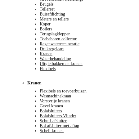
Beugels
Tellerset
Buisafdichting
Meters en tellers
Koper
Boilers
Terugslagkleppen
Toebehoren collector
Regenwaterrecuperatie
Drukregelaars
Kranen
Waterbehandeling
Uitgietbakken en kranen
Flexibels
Kranen
Flexibels en toevoerbuizen
Wasmachinekraan
Vorstvrije kranen
Gevel kranen
Bolafsluiters
Bolafsluiters Vlinder
Schuif afsluiter
Bol afsluiter met aftap
Schell kranen