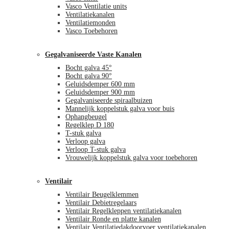
Vasco Ventilatie units
Ventilatiekanalen
Ventilatiemonden
Vasco Toebehoren
Gegalvaniseerde Vaste Kanalen
Bocht galva 45°
Bocht galva 90°
Geluidsdemper 600 mm
Geluidsdemper 900 mm
Gegalvaniseerde spiraalbuizen
Mannelijk koppelstuk galva voor buis
Ophangbeugel
Regelklep D 180
T-stuk galva
Verloop galva
Verloop T-stuk galva
Vrouwelijk koppelstuk galva voor toebehoren
Ventilair
Ventilair Beugelklemmen
Ventilair Debietregelaars
Ventilair Regelkleppen ventilatiekanalen
Ventilair Ronde en platte kanalen
Ventilair Ventilatiedakdoorvoer ventilatiekanalen