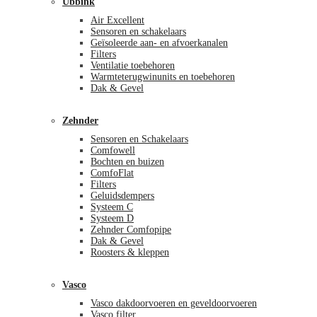
Ubbink
Air Excellent
Sensoren en schakelaars
Geïsoleerde aan- en afvoerkanalen
Filters
Ventilatie toebehoren
Warmteterugwinunits en toebehoren
Dak & Gevel
Zehnder
Sensoren en Schakelaars
Comfowell
Bochten en buizen
ComfoFlat
Filters
Geluidsdempers
Systeem C
Systeem D
Zehnder Comfopipe
Dak & Gevel
Roosters & kleppen
Vasco
Vasco dakdoorvoeren en geveldoorvoeren
Vasco filter