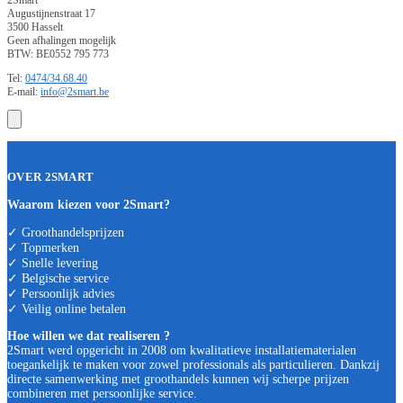
2Smart
Augustijnenstraat 17
3500 Hasselt
Geen afhalingen mogelijk
BTW: BE0552 795 773
Tel:
0474/34.68.40
E-mail:
info@2smart.be
OVER 2SMART
Waarom kiezen voor 2Smart?
✓ Groothandelsprijzen
✓ Topmerken
✓ Snelle levering
✓ Belgische service
✓ Persoonlijk advies
✓ Veilig online betalen
Hoe willen we dat realiseren ?
2Smart werd opgericht in 2008 om kwalitatieve installatiematerialen
toegankelijk te maken voor zowel professionals als particulieren. Dankzij
directe samenwerking met groothandels kunnen wij scherpe prijzen
combineren met persoonlijke service.