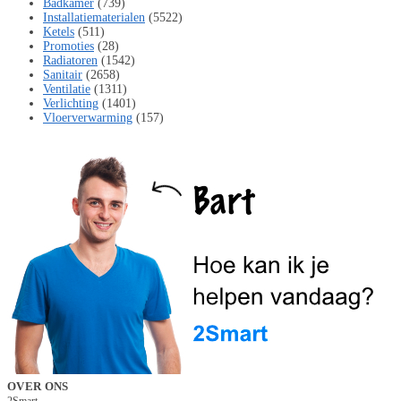
Badkamer
(739)
Installatiematerialen
(5522)
Ketels
(511)
Promoties
(28)
Radiatoren
(1542)
Sanitair
(2658)
Ventilatie
(1311)
Verlichting
(1401)
Vloerverwarming
(157)
OVER ONS