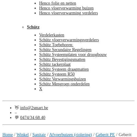
Henco folie en netten
Henco vloerverwarming buizen
Henco vloerverwarming verdelers
Schütz
Verdelerkasten
Schütz vloerverwarmingsverdelers
Schütz Toebehoren:
Schütz Secundaire Regelingen
Schütz Systeemplaten voor droogbouw
Schütz Bevestigingsmatten
Schütz tackerplaat
Schütz Systeem draagmatten
Schütz Systeem R50
Schütz Verwarmingsbuizen
Schütz Mengroep onderdelen
X
👋
info@2smart.be
–
💬
0474/34.68.40
€
0,00
0
Home
/
Winkel
/
Sanitair
/
Afvoerbuizen (riolering)
/
Geberit PE
/
Geberit