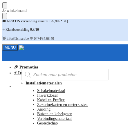
Skip
Skip
Je winkelmand
to
to
navigation
content
🚚
GRATIS verzending
vanaf € 199,99 (*BE)
⭐ Klantbeoordeling
9,3/10
👋 info@2smart.be 💬 0474/34.68.40
MENU
🎉 Promoties
Producten
⚡ Installatiematerialen
zoeken
Installatiematerialen
FAQ
Schakelmateriaal
Inwerkdozen
Kabel en Preflex
Zekeringkasten en meterkasten
Aarding
Buizen en kabelgoten
Verbindingsmateriaal
Gereedschap