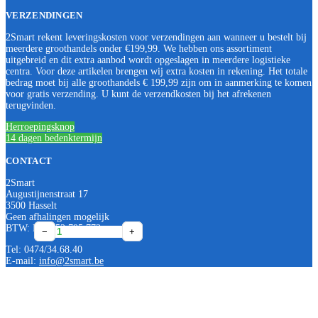
VERZENDINGEN
2Smart rekent leveringskosten voor verzendingen aan wanneer u bestelt bij
meerdere groothandels onder €199,99. We hebben ons assortiment
uitgebreid en dit extra aanbod wordt opgeslagen in meerdere logistieke
centra. Voor deze artikelen brengen wij extra kosten in rekening. Het totale
bedrag moet bij alle groothandels € 199,99 zijn om in aanmerking te komen
voor gratis verzending. U kunt de verzendkosten bij het afrekenen
terugvinden.
Herroepingsknop
14 dagen bedenktermijn
CONTACT
2Smart
Augustijnenstraat 17
3500 Hasselt
Geen afhalingen mogelijk
BTW: BE0552 795 773
Geberit
Geberit
Geberit
Geberit
Geberit
−
−
−
−
−
+
+
+
+
+
Silent-
Silent-
Silent-
Silent-
Silent-
Tel: 0474/34.68.40
PP
PP
PP
PP
PP
E-mail:
info@2smart.be
D
D
D
D
D
46
46
58
58
58
x
x
x
x
x
32
40
32
40
50
mm
mm
mm
mm
mm