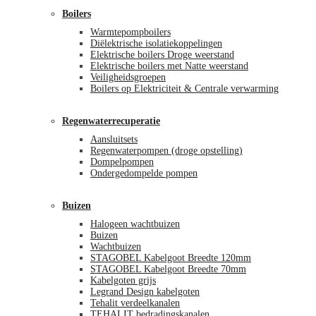
Boilers
Warmtepompboilers
Diëlektrische isolatiekoppelingen
Elektrische boilers Droge weerstand
Elektrische boilers met Natte weerstand
Veiligheidsgroepen
Boilers op Elektriciteit & Centrale verwarming
Regenwaterrecuperatie
Aansluitsets
Regenwaterpompen (droge opstelling)
Dompelpompen
Ondergedompelde pompen
Buizen
Halogeen wachtbuizen
Buizen
Wachtbuizen
STAGOBEL Kabelgoot Breedte 120mm
STAGOBEL Kabelgoot Breedte 70mm
Kabelgoten grijs
Legrand Design kabelgoten
Tehalit verdeelkanalen
TEHALIT bedradingskanalen