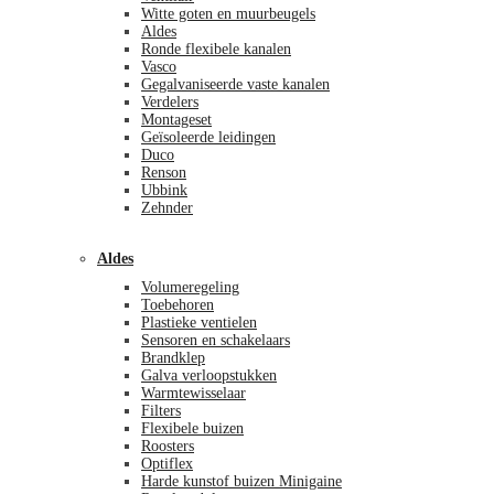
Witte goten en muurbeugels
Aldes
Ronde flexibele kanalen
Vasco
Gegalvaniseerde vaste kanalen
Verdelers
Montageset
Geïsoleerde leidingen
Duco
Renson
Ubbink
Zehnder
Aldes
Volumeregeling
Toebehoren
Plastieke ventielen
Sensoren en schakelaars
Brandklep
Galva verloopstukken
Warmtewisselaar
Filters
Flexibele buizen
Roosters
Optiflex
Harde kunstof buizen Minigaine