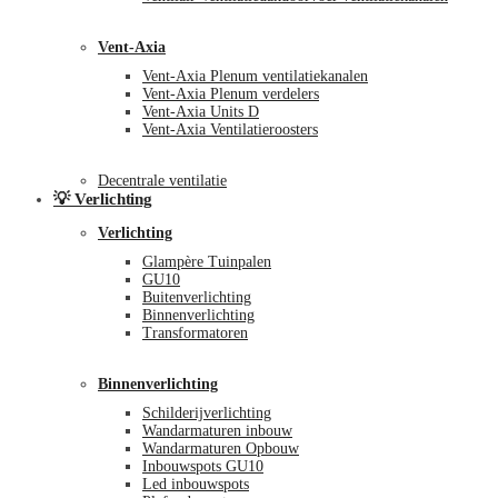
Vent-Axia
Vent-Axia Plenum ventilatiekanalen
Vent-Axia Plenum verdelers
Vent-Axia Units D
Vent-Axia Ventilatieroosters
Decentrale ventilatie
💡 Verlichting
Verlichting
Glampère Tuinpalen
GU10
Buitenverlichting
Binnenverlichting
Transformatoren
Binnenverlichting
Schilderijverlichting
Wandarmaturen inbouw
Wandarmaturen Opbouw
Inbouwspots GU10
Led inbouwspots