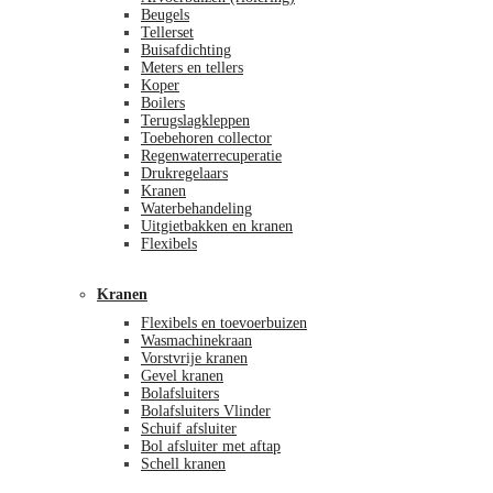
Beugels
Tellerset
Buisafdichting
Meters en tellers
Koper
Boilers
Terugslagkleppen
Toebehoren collector
Regenwaterrecuperatie
Drukregelaars
Kranen
Waterbehandeling
Uitgietbakken en kranen
Flexibels
Kranen
Flexibels en toevoerbuizen
Wasmachinekraan
Vorstvrije kranen
Gevel kranen
Bolafsluiters
Bolafsluiters Vlinder
Schuif afsluiter
Bol afsluiter met aftap
Schell kranen