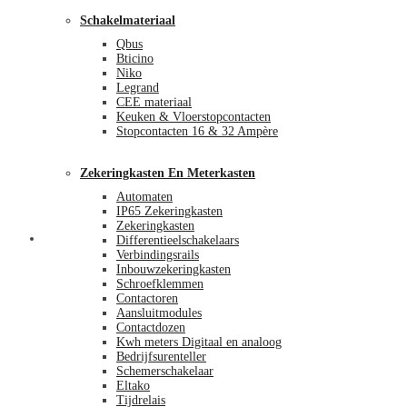
Schakelmateriaal
Qbus
Bticino
Niko
Legrand
CEE materiaal
Keuken & Vloerstopcontacten
Stopcontacten 16 & 32 Ampère
Zekeringkasten En Meterkasten
Automaten
IP65 Zekeringkasten
Zekeringkasten
Blog
Differentieelschakelaars
Verbindingsrails
Inbouwzekeringkasten
Schroefklemmen
Contactoren
Aansluitmodules
Contactdozen
Kwh meters Digitaal en analoog
Bedrijfsurenteller
Schemerschakelaar
Eltako
Tijdrelais