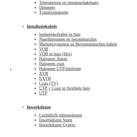
Teleruptoren en impulsschakelaars
Dimmers
Transformatoren
Installatiekabels
luidsprekerkabel in buis
Nagelklemmen en betonplugclips
Markeersystemen en Bevestigingsclips kabels
VOB
VOB in buis (flex)
Halogeen Alarm
Halogeen coax
Halogeen UTP/telefonie
Mijn account
XVB
EXVB
Coax (TV)
UTP + Coax in flexibele buis
UTP
Inwerkdozen
Luchtdicht inbouwdozen
Inwerkdozen Steen
Inwerkdozen Gyproc