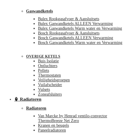
Gaswandketels
Bulex Rookgasafvoer & Aansluitsets
Bulex Gaswandketels ALLEEN Verwarming
Bulex Gaswandketels Warm water en Verwarming
Bosch Rookgasafvoer & Aansluitsets
Bosch Gaswandketels ALLEEN Verwarming
Bosch Gaswandketels Warm water en Verwarming
OVERIGE KETELS
Buis Isolatie
Ontluchters
Pellets
Thermostaten
Veiligheidsgroepen
Vuilafscheider
Vulsets
Zoneafsluiters
🏮 Radiatoren
Radiatoren
Van Marcke by Henrad ventilo-convector
ThermoBreeze Net Zero
Kranen en beugels
Paneelradiatoren