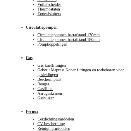
Vuilafscheider
Thermostaten
Zoneafsluiters
Circulatiepompen
Circulatiepompen hartafstand 130mm
Circulatiepompen hartafstand 180mm
Pompkoppelingen
Gas
Gas knelfittingen
Geberit Mapress Koper fittingen en toebehoren voor
gasleidingen
Beschermplaat
Boagaz
Gasfilters
Aardgaskranen
Gasbuizen
Fernox
Lekdichtingsmiddelen
CV-bescherming
Reinigingsmiddelen