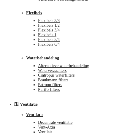
Flexibels
Flexibels 3/8
Flexibels 1/2
Flexibels 3/4
Flexibels 1
Flexibels 5/4
Flexibels 6/4
Waterbehandeling
Alternatieve waterbehandeling
Waterverzachters
Cintropur waterfilters
Braukmann filters
Patroon filters
Purifo filters
🪟 Ventilatie
Ventilatie
Decentrale ventilatie
Vent-Axia
Ventilair