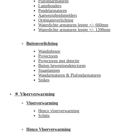
Plafondarmaturen
Lamphouders
Pendelarmaturen
Aanwezigheidsmelders
Oriëntatieverlichting
Waterdichte armaturen lengte +/- 660mm
Waterdichte armaturen lengte +/- 1200mm
Buitenverlichting
Wandinbouw
Projectoren
Projectoren met detectie
Buiten bewegingsdetectoren
Staanlampen
Wandarmaturen & Plafondarmaturen
Spikes
🔅 Vloerverwarming
Vloerverwarming
Henco vloerverwarming
Schütz
Henco Vloerverwarming