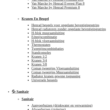
Van Marcke by Henrad Everest Plan 8
Van Marcke by Henrad Premium 8
Kranen En Beugel
Henrad beugels voor opgelaste bevestigingsstrips
Henrad radiatoren zonder opgelaste bevestigingsstrips
H-blok muuraansluiting
Eénpijscombinatie
H-blok vloeraansluiting
Thermostaten
Tweepijpscombinbaties
Standconsoles
Kranen 1/2
Kranen 3/4
Kranen 3/8
Comap tweepijps Vloeraansluiting
Comap tweepijps Muuraansluiting
Radiator kranen gewone toepassing
Universele beugels
💦 Sanitair
Sanitair
Aanvoerbuizen (drinkwater en verwarming)
Afvoerbuizen (riolering)