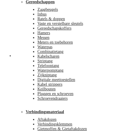
Gereedschappen
Zaagbeugels
Inbus
Ratels & doppen
Vaste en verstelbare sleutels
Gereedschapskoffers
Hamers
Messen
Meters en toebehoren
Waterpas
Combinatietang
Afrekenen
Kabelscharen
Striptang
Telefoontang
Waterpomptang
Zijkniptang
Digitale meettoestellen
Kabel strippers
Keilbouten
Pluggen en schroeven
Schroevendraaiers
Verbindingsmateriaal
Aftakdozen
Verbindingsklemmen
Gietmoffen & Gietaftakdozen