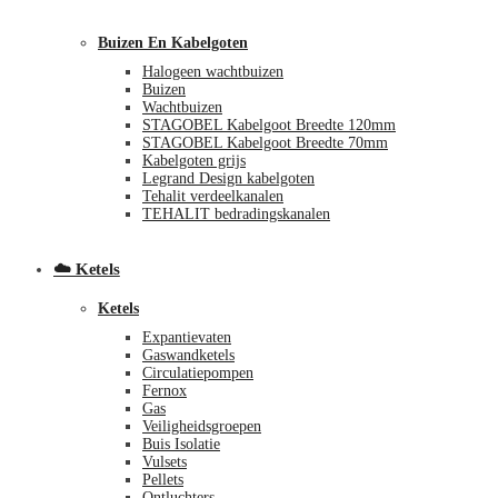
Buizen En Kabelgoten
Halogeen wachtbuizen
Buizen
Wachtbuizen
STAGOBEL Kabelgoot Breedte 120mm
STAGOBEL Kabelgoot Breedte 70mm
Kabelgoten grijs
Legrand Design kabelgoten
€
0,00
0
Tehalit verdeelkanalen
TEHALIT bedradingskanalen
☁️ Ketels
Ketels
Expantievaten
Gaswandketels
Circulatiepompen
Fernox
Gas
Veiligheidsgroepen
Buis Isolatie
Vulsets
Pellets
Ontluchters