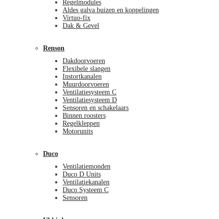
Regelmodules
Aldes galva buizen en koppelingen
Virtuo-fix
Dak & Gevel
Renson
Dakdoorvoeren
Flexibele slangen
Instortkanalen
Muurdoorvoeren
Ventilatiesysteem C
Ventilatiesysteem D
Sensoren en schakelaars
Binnen roosters
Regelkleppen
Motorunits
Duco
Ventilatiemonden
Duco D Units
Ventilatiekanalen
Duco Systeem C
Sensoren