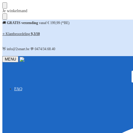
Skip
Skip
Je winkelmand
to
to
navigation
content
🚚
GRATIS verzending
vanaf € 199,99 (*BE)
⭐ Klantbeoordeling
9,3/10
👋 info@2smart.be 💬 0474/34.68.40
MENU
FAQ