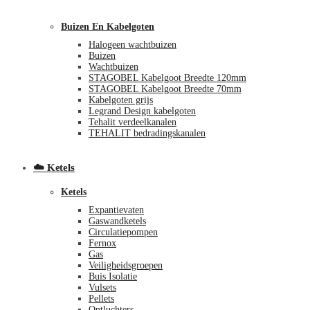
Buizen En Kabelgoten
Halogeen wachtbuizen
Buizen
Wachtbuizen
STAGOBEL Kabelgoot Breedte 120mm
STAGOBEL Kabelgoot Breedte 70mm
Kabelgoten grijs
€
0,00
0
Legrand Design kabelgoten
Tehalit verdeelkanalen
TEHALIT bedradingskanalen
☁️ Ketels
Ketels
Expantievaten
Gaswandketels
Circulatiepompen
Fernox
Gas
Veiligheidsgroepen
Buis Isolatie
Vulsets
Pellets
Ontluchters