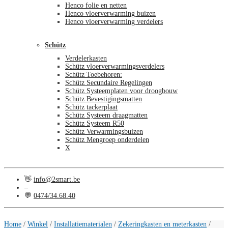
Henco folie en netten
Henco vloerverwarming buizen
Henco vloerverwarming verdelers
Schütz
Verdelerkasten
Schütz vloerverwarmingsverdelers
Schütz Toebehoren:
Schütz Secundaire Regelingen
Schütz Systeemplaten voor droogbouw
Schütz Bevestigingsmatten
Schütz tackerplaat
Schütz Systeem draagmatten
Schütz Systeem R50
Schütz Verwarmingsbuizen
Schütz Mengroep onderdelen
X
👋
info@2smart.be
–
💬
0474/34.68.40
€
0,00
0
Home
/
Winkel
/
Installatiematerialen
/
Zekeringkasten en meterkasten
/