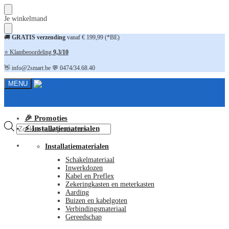
Skip
Skip
Je winkelmand
to
to
navigation
content
🚚
GRATIS verzending
vanaf € 199,99 (*BE)
⭐ Klantbeoordeling
9,3/10
👋 info@2smart.be 💬 0474/34.68.40
MENU
🎉 Promoties
Producten
⚡ Installatiematerialen
zoeken
FAQ
Installatiematerialen
Schakelmateriaal
Inwerkdozen
Kabel en Preflex
Zekeringkasten en meterkasten
Aarding
Buizen en kabelgoten
Verbindingsmateriaal
Gereedschap