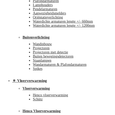
Plafondarmaturen
Lamphouders
Pendelarmaturen
Aanwezigheidsmelders
Oriëntatieverlichting
Waterdichte armaturen lengte +/- 660mm
Waterdichte armaturen lengte +/- 1200mm
Buitenverlichting
Wandinbouw
Projectoren
Projectoren met detectie
Buiten bewegingsdetectoren
Staanlampen
Wandarmaturen & Plafondarmaturen
Spikes
🔅 Vloerverwarming
Vloerverwarming
Henco vloerverwarming
Schütz
Henco Vloerverwarming