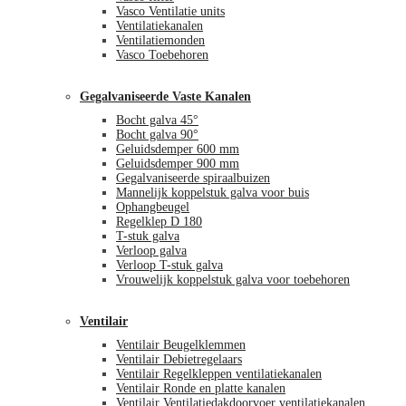
Vasco Ventilatie units
Ventilatiekanalen
Ventilatiemonden
Vasco Toebehoren
Gegalvaniseerde Vaste Kanalen
Bocht galva 45°
Bocht galva 90°
Geluidsdemper 600 mm
Geluidsdemper 900 mm
Gegalvaniseerde spiraalbuizen
Mannelijk koppelstuk galva voor buis
Ophangbeugel
Regelklep D 180
T-stuk galva
Verloop galva
Verloop T-stuk galva
Vrouwelijk koppelstuk galva voor toebehoren
Ventilair
Ventilair Beugelklemmen
Ventilair Debietregelaars
Ventilair Regelkleppen ventilatiekanalen
Ventilair Ronde en platte kanalen
Ventilair Ventilatiedakdoorvoer ventilatiekanalen