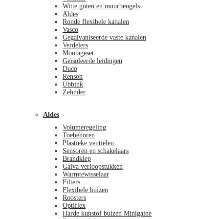
Witte goten en muurbeugels
Aldes
Ronde flexibele kanalen
Vasco
Gegalvaniseerde vaste kanalen
Verdelers
Montageset
Geïsoleerde leidingen
Duco
Renson
Ubbink
Zehnder
Aldes
Volumeregeling
Toebehoren
Plastieke ventielen
Sensoren en schakelaars
Brandklep
Galva verloopstukken
Warmtewisselaar
Filters
Flexibele buizen
Roosters
Optiflex
Harde kunstof buizen Minigaine