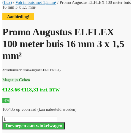
(flex)
/
Vob in buis met 1,5mm²
/
Promo Augustus ELFLEX 100 meter buis
16 mm 3 x 1,5 mm²
Aanbieding!
Promo Augustus ELFLEX
100 meter buis 16 mm 3 x 1,5
mm²
Artikelnummer: Promo Augustus ELFLEX3G1,5
Magazijn
Cebeo
Oorspronkelijke
Huidige
€
123,66
€
118,31
incl. BTW
prijs
prijs
-4%
was:
is:
€123,66.
€118,31.
106435 op voorraad (kan nabesteld worden)
Promo
Augustus
Toevoegen aan winkelwagen
ELFLEX
100