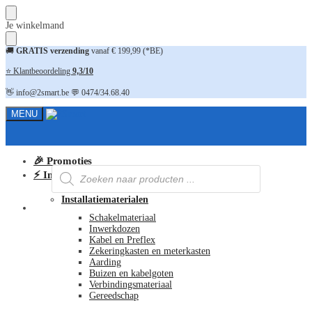
Skip
Skip
Je winkelmand
to
to
navigation
content
🚚
GRATIS verzending
vanaf € 199,99 (*BE)
⭐ Klantbeoordeling
9,3/10
👋 info@2smart.be 💬 0474/34.68.40
MENU
🎉 Promoties
Producten
⚡ Installatiematerialen
zoeken
Installatiematerialen
FAQ
Schakelmateriaal
Inwerkdozen
Kabel en Preflex
Zekeringkasten en meterkasten
Aarding
Buizen en kabelgoten
Verbindingsmateriaal
Gereedschap