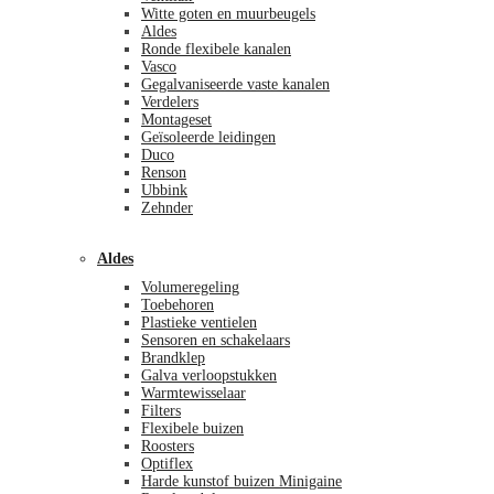
Witte goten en muurbeugels
Aldes
Ronde flexibele kanalen
Vasco
Gegalvaniseerde vaste kanalen
Verdelers
Montageset
Geïsoleerde leidingen
Duco
Renson
Ubbink
Zehnder
Aldes
Volumeregeling
Toebehoren
Plastieke ventielen
Sensoren en schakelaars
Brandklep
Galva verloopstukken
Warmtewisselaar
Filters
Flexibele buizen
Roosters
Optiflex
Harde kunstof buizen Minigaine