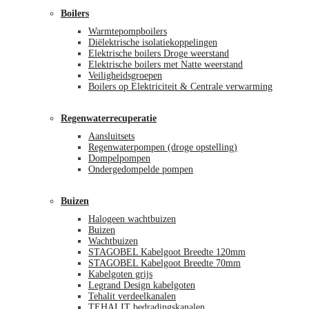
Boilers
Warmtepompboilers
Diëlektrische isolatiekoppelingen
Elektrische boilers Droge weerstand
Elektrische boilers met Natte weerstand
Veiligheidsgroepen
Boilers op Elektriciteit & Centrale verwarming
Regenwaterrecuperatie
Aansluitsets
Regenwaterpompen (droge opstelling)
Dompelpompen
Ondergedompelde pompen
Buizen
Halogeen wachtbuizen
Buizen
Wachtbuizen
STAGOBEL Kabelgoot Breedte 120mm
STAGOBEL Kabelgoot Breedte 70mm
Kabelgoten grijs
Legrand Design kabelgoten
Tehalit verdeelkanalen
TEHALIT bedradingskanalen