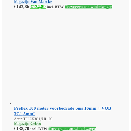
Magazijn
Van Marcke
Oorspronkelijke
Huidige
€
143,86
€
134,89
incl. BTW
Toevoegen aan winkelwagen
prijs
prijs
was:
is:
€143,86.
€134,89.
Preflex 100 meter voorbedrade buis 16mm + VOB
3G1,5mm²
Artnr: TFLEX3G1,5 R 100
Magazijn
Cebeo
€
138,70
incl. BTW
Toevoegen aan winkelwagen