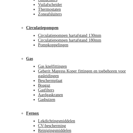
Vuilafscheider
Thermostaten
Zoneafsluiters
Circulatiepompen
Circulatiepompen hartafstand 130mm
Circulatiepompen hartafstand 180mm
Pompkoppelingen
Gas
Gas knelfittingen
Geberit Mapress Koper fittingen en toebehoren voor
gasleidingen
Beschermplaat
Boagaz
Gasfilters
Aardgaskranen
Gasbuizen
Fernox
Lekdichtingsmiddelen
CV-bescherming
Reinigingsmiddelen