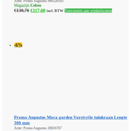
Artnr: Promo Augustus 990328103
Magazijn
Cebeo
Oorspronkelijke
Huidige
€
130,76
€
117,60
incl. BTW
Toevoegen aan winkelwagen
prijs
prijs
was:
is:
€130,76.
€117,60.
-6%
Promo Augustus Mora garden Vorstvrije tuinkraan Lengte
300 mm
Artnr: Promo Augustus 20016767