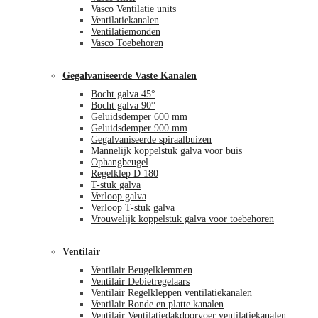
Vasco Ventilatie units
Ventilatiekanalen
Ventilatiemonden
Vasco Toebehoren
Gegalvaniseerde Vaste Kanalen
Bocht galva 45°
Bocht galva 90°
Geluidsdemper 600 mm
Geluidsdemper 900 mm
Gegalvaniseerde spiraalbuizen
Mannelijk koppelstuk galva voor buis
Ophangbeugel
Regelklep D 180
T-stuk galva
Verloop galva
Verloop T-stuk galva
Vrouwelijk koppelstuk galva voor toebehoren
Ventilair
Ventilair Beugelklemmen
Ventilair Debietregelaars
Ventilair Regelkleppen ventilatiekanalen
Ventilair Ronde en platte kanalen
Ventilair Ventilatiedakdoorvoer ventilatiekanalen