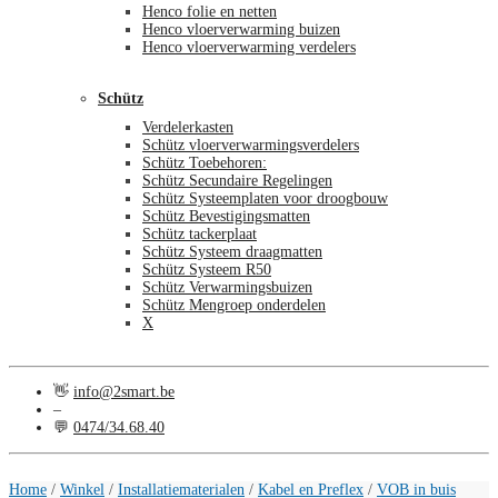
Henco folie en netten
Henco vloerverwarming buizen
Henco vloerverwarming verdelers
Schütz
Verdelerkasten
Schütz vloerverwarmingsverdelers
Schütz Toebehoren:
Schütz Secundaire Regelingen
Schütz Systeemplaten voor droogbouw
Schütz Bevestigingsmatten
Schütz tackerplaat
Schütz Systeem draagmatten
Schütz Systeem R50
Schütz Verwarmingsbuizen
Schütz Mengroep onderdelen
X
👋
info@2smart.be
–
💬
0474/34.68.40
€
0,00
0
Home
/
Winkel
/
Installatiematerialen
/
Kabel en Preflex
/
VOB in buis