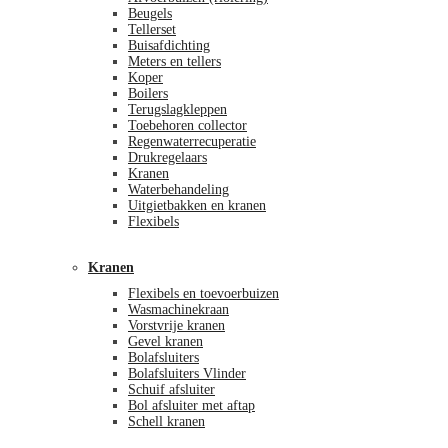
Beugels
Tellerset
Buisafdichting
Meters en tellers
Koper
Boilers
Terugslagkleppen
Toebehoren collector
Regenwaterrecuperatie
Drukregelaars
Kranen
Waterbehandeling
Uitgietbakken en kranen
Flexibels
Kranen
Flexibels en toevoerbuizen
Wasmachinekraan
Vorstvrije kranen
Gevel kranen
Bolafsluiters
Bolafsluiters Vlinder
Schuif afsluiter
Bol afsluiter met aftap
Schell kranen