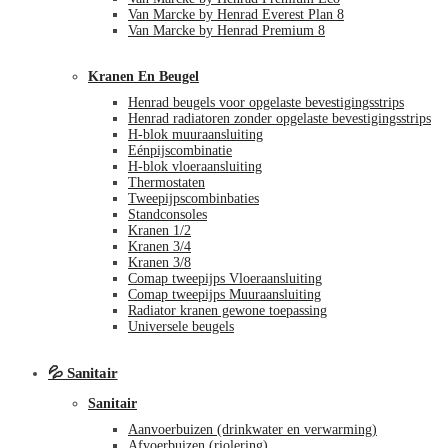
Van Marcke by Henrad Everest Plan 8
Van Marcke by Henrad Premium 8
Kranen En Beugel
Henrad beugels voor opgelaste bevestigingsstrips
Henrad radiatoren zonder opgelaste bevestigingsstrips
H-blok muuraansluiting
Eénpijscombinatie
H-blok vloeraansluiting
Thermostaten
Tweepijpscombinbaties
Standconsoles
Kranen 1/2
Kranen 3/4
Kranen 3/8
Comap tweepijps Vloeraansluiting
Comap tweepijps Muuraansluiting
Radiator kranen gewone toepassing
Universele beugels
💦 Sanitair
Sanitair
Aanvoerbuizen (drinkwater en verwarming)
Afvoerbuizen (riolering)