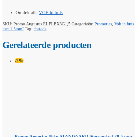
Ontdek alle
VOB in buis
SKU:
Promo Augustus ELFLEX3G1,5
Categorieën:
Promoties
,
Vob in buis
met 1,5mm²
Tag:
cbstock
Gerelateerde producten
-2%
Promo Augustus Niko STANDAARD Stopcontact 28,5 mm