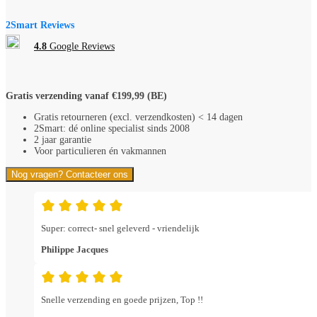
meter
buis
2Smart Reviews
16
mm
4.8
Google Reviews
3
x
1,5
mm²
Gratis verzending vanaf €199,99 (BE)
aantal
Gratis retourneren (excl. verzendkosten) < 14 dagen
2Smart: dé online specialist sinds 2008
2 jaar garantie
Voor particulieren én vakmannen
Nog vragen? Contacteer ons
Super: correct- snel geleverd - vriendelijk
Philippe Jacques
Snelle verzending en goede prijzen, Top !!