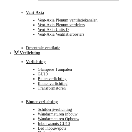
Vent-Axia
Vent-Axia Plenum ventilatiekanalen
Vent-Axia Plenum verdelers
Vent-Axia Units D
Vent-Axia Ventilatieroosters
Decentrale ventilatie
💡 Verlichting
Verlichting
Glampère Tuinpalen
GU10
Buitenverlichting
Binnenverlichting
Transformatoren
Binnenverlichting
Schilderijverlichting
Wandarmaturen inbouw
Wandarmaturen Opbouw
Inbouwspots GU10
Led inbouwspots