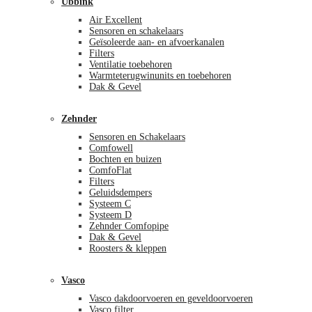
Ubbink
Air Excellent
Sensoren en schakelaars
Geïsoleerde aan- en afvoerkanalen
Filters
Ventilatie toebehoren
Warmteterugwinunits en toebehoren
Dak & Gevel
Zehnder
Sensoren en Schakelaars
Comfowell
Bochten en buizen
ComfoFlat
Filters
Geluidsdempers
Systeem C
Systeem D
Zehnder Comfopipe
Dak & Gevel
Roosters & kleppen
Vasco
Vasco dakdoorvoeren en geveldoorvoeren
Vasco filter