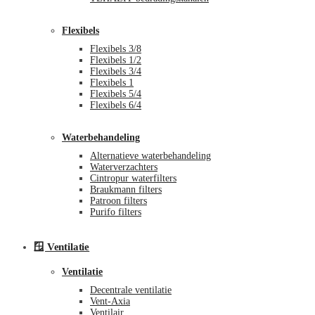
Flexibels
Flexibels 3/8
Flexibels 1/2
Flexibels 3/4
Flexibels 1
Flexibels 5/4
Flexibels 6/4
Waterbehandeling
Alternatieve waterbehandeling
Waterverzachters
Cintropur waterfilters
Braukmann filters
Patroon filters
Purifo filters
🪟 Ventilatie
Ventilatie
Decentrale ventilatie
Vent-Axia
Ventilair