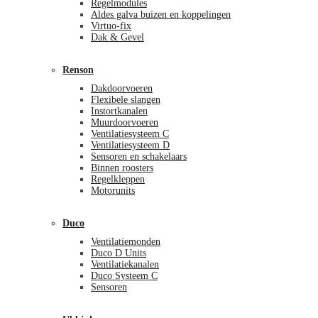
Regelmodules
Aldes galva buizen en koppelingen
Virtuo-fix
Dak & Gevel
Renson
Dakdoorvoeren
Flexibele slangen
Instortkanalen
Muurdoorvoeren
Ventilatiesysteem C
Ventilatiesysteem D
Sensoren en schakelaars
Binnen roosters
Regelkleppen
Motorunits
Duco
Ventilatiemonden
Duco D Units
Ventilatiekanalen
Duco Systeem C
Sensoren