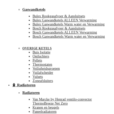
Gaswandketels
Bulex Rookgasafvoer & Aansluitsets
Bulex Gaswandketels ALLEEN Verwarming
Bulex Gaswandketels Warm water en Verwarming
Bosch Rookgasafvoer & Aansluitsets
Bosch Gaswandketels ALLEEN Verwarming
Bosch Gaswandketels Warm water en Verwarming
OVERIGE KETELS
Buis Isolatie
Ontluchters
Pellets
Thermostaten
Veiligheidsgroepen
Vuilafscheider
Vulsets
Zoneafsluiters
🏮 Radiatoren
Radiatoren
Van Marcke by Henrad ventilo-convector
ThermoBreeze Net Zero
Kranen en beugels
Paneelradiatoren