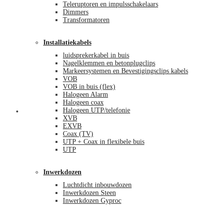
Teleruptoren en impulsschakelaars
Dimmers
Transformatoren
Installatiekabels
luidsprekerkabel in buis
Nagelklemmen en betonplugclips
Markeersystemen en Bevestigingsclips kabels
VOB
VOB in buis (flex)
Halogeen Alarm
Halogeen coax
Halogeen UTP/telefonie
Mijn account
XVB
EXVB
Coax (TV)
UTP + Coax in flexibele buis
UTP
Inwerkdozen
Luchtdicht inbouwdozen
Inwerkdozen Steen
Inwerkdozen Gyproc