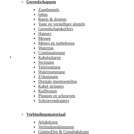
Gereedschappen
Zaagbeugels
Inbus
Ratels & doppen
Vaste en verstelbare sleutels
Gereedschapskoffers
Hamers
Messen
Meters en toebehoren
Waterpas
Combinatietang
Afrekenen
Kabelscharen
Striptang
Telefoontang
Waterpomptang
Zijkniptang
Digitale meettoestellen
Kabel strippers
Keilbouten
Pluggen en schroeven
Schroevendraaiers
Verbindingsmateriaal
Aftakdozen
Verbindingsklemmen
Gietmoffen & Gietaftakdozen