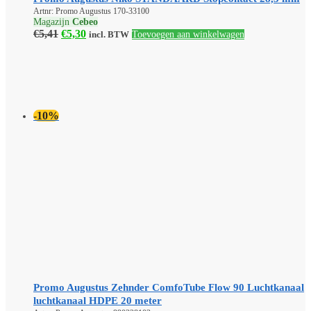
Artnr: Promo Augustus 170-33100
Magazijn
Cebeo
Oorspronkelijke
Huidige
€
5,41
€
5,30
incl. BTW
Toevoegen aan winkelwagen
prijs
prijs
was:
is:
€5,41.
€5,30.
-10%
Promo Augustus Zehnder ComfoTube Flow 90 Luchtkanaal
luchtkanaal HDPE 20 meter