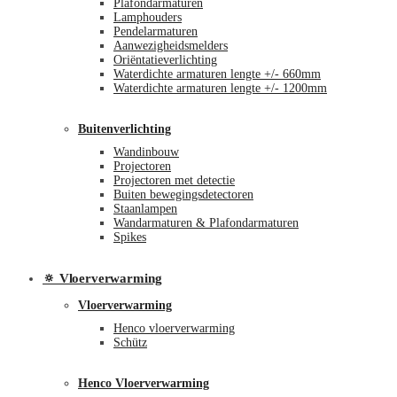
Plafondarmaturen
Lamphouders
Pendelarmaturen
Aanwezigheidsmelders
Oriëntatieverlichting
Waterdichte armaturen lengte +/- 660mm
Waterdichte armaturen lengte +/- 1200mm
Buitenverlichting
Wandinbouw
Projectoren
Projectoren met detectie
Buiten bewegingsdetectoren
Staanlampen
Wandarmaturen & Plafondarmaturen
Spikes
🔅 Vloerverwarming
Vloerverwarming
Henco vloerverwarming
Schütz
Henco Vloerverwarming