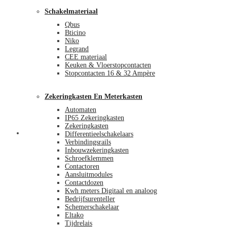
Schakelmateriaal
Qbus
Bticino
Niko
Legrand
CEE materiaal
Keuken & Vloerstopcontacten
Stopcontacten 16 & 32 Ampère
Zekeringkasten En Meterkasten
Automaten
IP65 Zekeringkasten
Zekeringkasten
Blog
Differentieelschakelaars
Verbindingsrails
Inbouwzekeringkasten
Schroefklemmen
Contactoren
Aansluitmodules
Contactdozen
Kwh meters Digitaal en analoog
Bedrijfsurenteller
Schemerschakelaar
Eltako
Tijdrelais