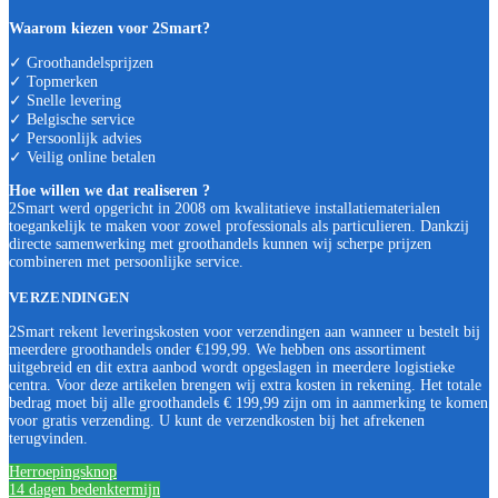
Waarom kiezen voor 2Smart?
✓ Groothandelsprijzen
✓ Topmerken
✓ Snelle levering
✓ Belgische service
✓ Persoonlijk advies
✓ Veilig online betalen
Hoe willen we dat realiseren ?
2Smart werd opgericht in 2008 om kwalitatieve installatiematerialen
toegankelijk te maken voor zowel professionals als particulieren. Dankzij
directe samenwerking met groothandels kunnen wij scherpe prijzen
combineren met persoonlijke service.
VERZENDINGEN
2Smart rekent leveringskosten voor verzendingen aan wanneer u bestelt bij
meerdere groothandels onder €199,99. We hebben ons assortiment
uitgebreid en dit extra aanbod wordt opgeslagen in meerdere logistieke
centra. Voor deze artikelen brengen wij extra kosten in rekening. Het totale
bedrag moet bij alle groothandels € 199,99 zijn om in aanmerking te komen
voor gratis verzending. U kunt de verzendkosten bij het afrekenen
terugvinden.
Herroepingsknop
14 dagen bedenktermijn