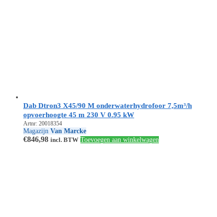
Dab Dtron3 X45/90 M onderwaterhydrofoor 7,5m³/h
opvoerhoogte 45 m 230 V 0.95 kW
Artnr: 20018354
Magazijn
Van Marcke
€
846,98
incl. BTW
Toevoegen aan winkelwagen