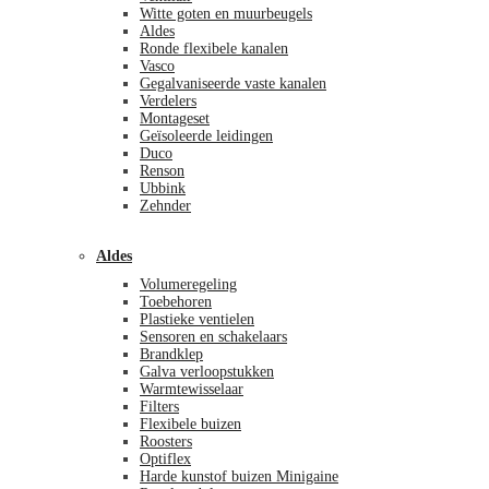
Witte goten en muurbeugels
Aldes
Ronde flexibele kanalen
Vasco
Gegalvaniseerde vaste kanalen
Verdelers
Montageset
Geïsoleerde leidingen
Duco
Renson
Ubbink
Zehnder
Aldes
Volumeregeling
Toebehoren
Plastieke ventielen
Sensoren en schakelaars
Brandklep
Galva verloopstukken
Warmtewisselaar
Filters
Flexibele buizen
Roosters
Optiflex
Harde kunstof buizen Minigaine