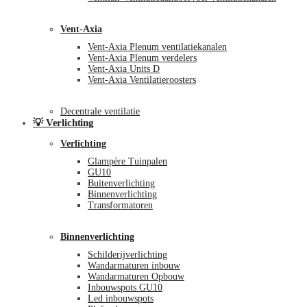
Vent-Axia
Vent-Axia Plenum ventilatiekanalen
Vent-Axia Plenum verdelers
Vent-Axia Units D
Vent-Axia Ventilatieroosters
Decentrale ventilatie
💡 Verlichting
Verlichting
Glampère Tuinpalen
GU10
Buitenverlichting
Binnenverlichting
Transformatoren
Binnenverlichting
Schilderijverlichting
Wandarmaturen inbouw
Wandarmaturen Opbouw
Inbouwspots GU10
Led inbouwspots