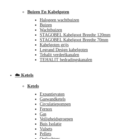
Buizen En Kabelgoten
Halogeen wachtbuizen
Buizen
Wachtbuizen
STAGOBEL Kabelgoot Breedte 120mm
STAGOBEL Kabelgoot Breedte 70mm
Kabelgoten grijs
Legrand Design kabelgoten
€
0,00
0
Tehalit verdeelkanalen
TEHALIT bedradingskanalen
☁️ Ketels
Ketels
Expantievaten
Gaswandketels
Circulatiepompen
Fernox
Gas
Veiligheidsgroepen
Buis Isolatie
Vulsets
Pellets
Ontluchters