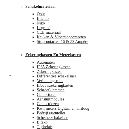
Schakelmateriaal
Qbus
Bticino
Niko
Legrand
CEE materiaal
Keuken & Vloerstopcontacten
Stopcontacten 16 & 32 Ampère
Zekeringkasten En Meterkasten
Automaten
IP65 Zekeringkasten
Zekeringkasten
Blog
Differentieelschakelaars
Verbindingsrails
Inbouwzekeringkasten
Schroefklemmen
Contactoren
Aansluitmodules
Contactdozen
Kwh meters Digitaal en analoog
Bedrijfsurenteller
Schemerschakelaar
Eltako
Tijdrelais