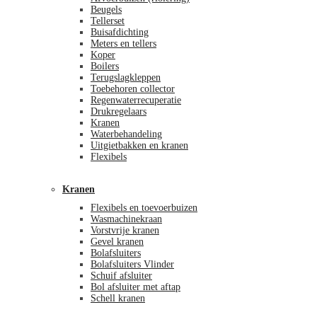
Beugels
Tellerset
Buisafdichting
Meters en tellers
Koper
Boilers
Terugslagkleppen
Toebehoren collector
Regenwaterrecuperatie
Drukregelaars
Kranen
Waterbehandeling
Uitgietbakken en kranen
Flexibels
Kranen
Flexibels en toevoerbuizen
Wasmachinekraan
Vorstvrije kranen
Gevel kranen
Bolafsluiters
Bolafsluiters Vlinder
Schuif afsluiter
Bol afsluiter met aftap
Schell kranen