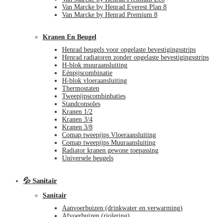
Van Marcke by Henrad Everest Plan 8
Van Marcke by Henrad Premium 8
Kranen En Beugel
Henrad beugels voor opgelaste bevestigingsstrips
Henrad radiatoren zonder opgelaste bevestigingsstrips
H-blok muuraansluiting
Eénpijscombinatie
H-blok vloeraansluiting
Thermostaten
Tweepijpscombinbaties
Standconsoles
Kranen 1/2
Kranen 3/4
Kranen 3/8
Comap tweepijps Vloeraansluiting
Comap tweepijps Muuraansluiting
Radiator kranen gewone toepassing
Universele beugels
💦 Sanitair
Sanitair
Aanvoerbuizen (drinkwater en verwarming)
Afvoerbuizen (riolering)