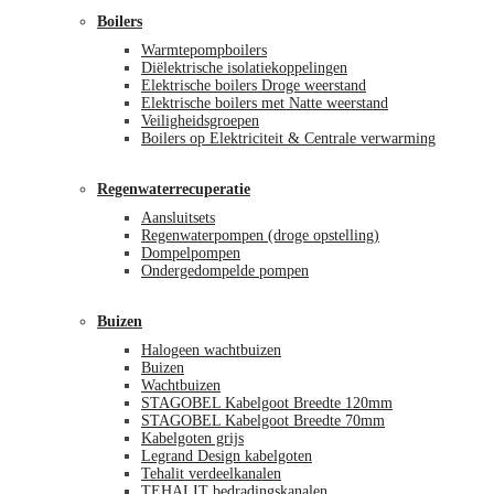
Boilers
Warmtepompboilers
Diëlektrische isolatiekoppelingen
Elektrische boilers Droge weerstand
Elektrische boilers met Natte weerstand
Veiligheidsgroepen
Boilers op Elektriciteit & Centrale verwarming
Regenwaterrecuperatie
Aansluitsets
Regenwaterpompen (droge opstelling)
Dompelpompen
Ondergedompelde pompen
Buizen
Halogeen wachtbuizen
Buizen
Wachtbuizen
STAGOBEL Kabelgoot Breedte 120mm
STAGOBEL Kabelgoot Breedte 70mm
Kabelgoten grijs
Legrand Design kabelgoten
Tehalit verdeelkanalen
TEHALIT bedradingskanalen