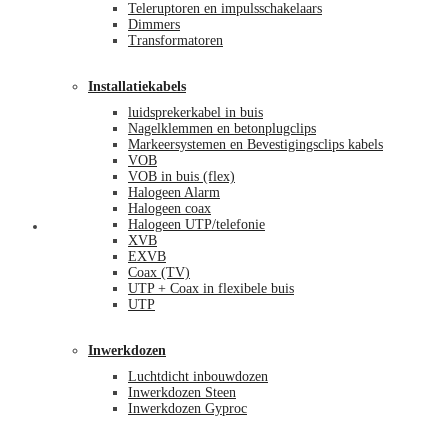
Teleruptoren en impulsschakelaars
Dimmers
Transformatoren
Installatiekabels
luidsprekerkabel in buis
Nagelklemmen en betonplugclips
Markeersystemen en Bevestigingsclips kabels
VOB
VOB in buis (flex)
Halogeen Alarm
Halogeen coax
Halogeen UTP/telefonie
Mijn account
XVB
EXVB
Coax (TV)
UTP + Coax in flexibele buis
UTP
Inwerkdozen
Luchtdicht inbouwdozen
Inwerkdozen Steen
Inwerkdozen Gyproc