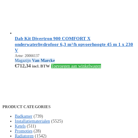
Dab Kit Divertron 900 COMFORT X
onderwaterhydrofoor 6,3 m³/h opvoerhoogte 45 m 1 x 230
V
Artnr: 20066137
Magazijn
Van Marcke
€
712,34
incl. BTW
Toevoegen aan winkelwagen
PRODUCT CATEGORIES
Badkamer
(739)
Installatiematerialen
(5525)
Ketels
(511)
Promoties
(28)
Radiatoren
(1542)