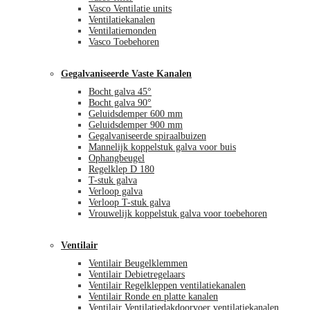
Vasco Ventilatie units
Ventilatiekanalen
Ventilatiemonden
Vasco Toebehoren
Gegalvaniseerde Vaste Kanalen
Bocht galva 45°
Bocht galva 90°
Geluidsdemper 600 mm
Geluidsdemper 900 mm
Gegalvaniseerde spiraalbuizen
Mannelijk koppelstuk galva voor buis
Ophangbeugel
Regelklep D 180
T-stuk galva
Verloop galva
Verloop T-stuk galva
Vrouwelijk koppelstuk galva voor toebehoren
Ventilair
Ventilair Beugelklemmen
Ventilair Debietregelaars
Ventilair Regelkleppen ventilatiekanalen
Ventilair Ronde en platte kanalen
Ventilair Ventilatiedakdoorvoer ventilatiekanalen