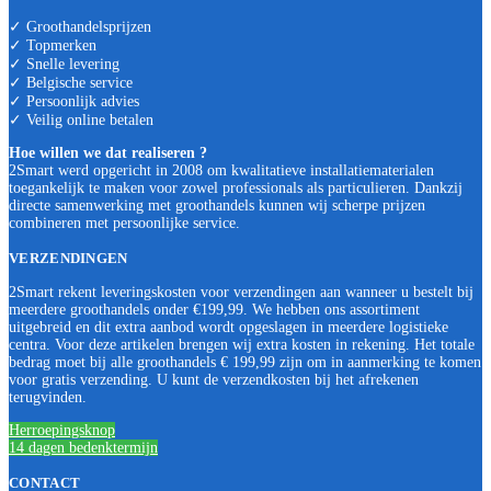
✓ Groothandelsprijzen
✓ Topmerken
✓ Snelle levering
✓ Belgische service
✓ Persoonlijk advies
✓ Veilig online betalen
Hoe willen we dat realiseren ?
2Smart werd opgericht in 2008 om kwalitatieve installatiematerialen
toegankelijk te maken voor zowel professionals als particulieren. Dankzij
directe samenwerking met groothandels kunnen wij scherpe prijzen
combineren met persoonlijke service.
VERZENDINGEN
2Smart rekent leveringskosten voor verzendingen aan wanneer u bestelt bij
meerdere groothandels onder €199,99. We hebben ons assortiment
uitgebreid en dit extra aanbod wordt opgeslagen in meerdere logistieke
centra. Voor deze artikelen brengen wij extra kosten in rekening. Het totale
bedrag moet bij alle groothandels € 199,99 zijn om in aanmerking te komen
voor gratis verzending. U kunt de verzendkosten bij het afrekenen
terugvinden.
Herroepingsknop
14 dagen bedenktermijn
CONTACT