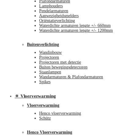
Plafondarmaturen
Lamphouders
Pendelarmaturen
Aanwezigheidsmelders
Oriëntatieverlichting
Waterdichte armaturen lengte +/- 660mm
Waterdichte armaturen lengte +/- 1200mm
Buitenverlichting
Wandinbouw
Projectoren
Projectoren met detectie
Buiten bewegingsdetectoren
Staanlampen
Wandarmaturen & Plafondarmaturen
Spikes
🔅 Vloerverwarming
Vloerverwarming
Henco vloerverwarming
Schütz
Henco Vloerverwarming