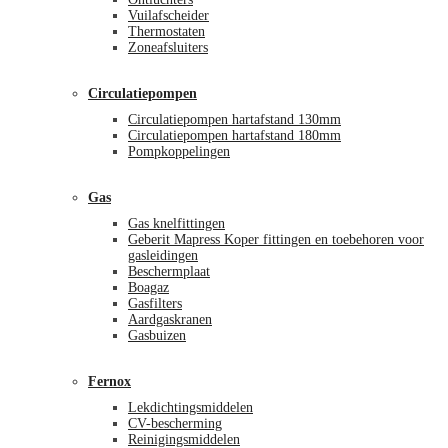
Vuilafscheider
Thermostaten
Zoneafsluiters
Circulatiepompen
Circulatiepompen hartafstand 130mm
Circulatiepompen hartafstand 180mm
Pompkoppelingen
Gas
Gas knelfittingen
Geberit Mapress Koper fittingen en toebehoren voor
gasleidingen
Beschermplaat
Boagaz
Gasfilters
Aardgaskranen
Gasbuizen
Fernox
Lekdichtingsmiddelen
CV-bescherming
Reinigingsmiddelen