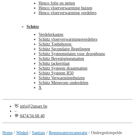
Henco folie en netten
Henco vloerverwarming buizen
Henco vloerverwarming verdelers
Schütz
Verdelerkasten
Schütz vloerverwarmingsverdelers
Schütz Toebehoren:
Schütz Secundaire Regelingen
Schütz Systeemplaten voor droogbouw
Schütz Bevestigingsmatten
Schütz tackerplaat
Schütz Systeem draagmatten
Schütz Systeem R50
Schütz Verwarmingsbuizen
Schütz Mengroep onderdelen
X
👋
info@2smart.be
–
💬
0474/34.68.40
€
0,00
0
Home
/
Winkel
/
Sanitair
/
Regenwaterrecuperatie
/
Ondergedompelde