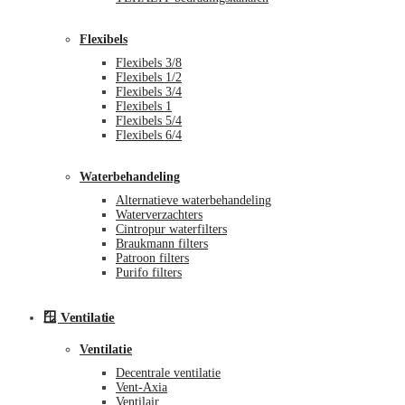
Flexibels
Flexibels 3/8
Flexibels 1/2
Flexibels 3/4
Flexibels 1
Flexibels 5/4
Flexibels 6/4
Waterbehandeling
Alternatieve waterbehandeling
Waterverzachters
Cintropur waterfilters
Braukmann filters
Patroon filters
Purifo filters
🪟 Ventilatie
Ventilatie
Decentrale ventilatie
Vent-Axia
Ventilair