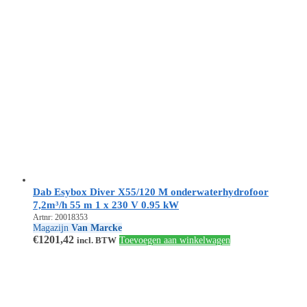
Dab Esybox Diver X55/120 M onderwaterhydrofoor
7,2m³/h 55 m 1 x 230 V 0.95 kW
Artnr: 20018353
Magazijn
Van Marcke
€
1201,42
incl. BTW
Toevoegen aan winkelwagen