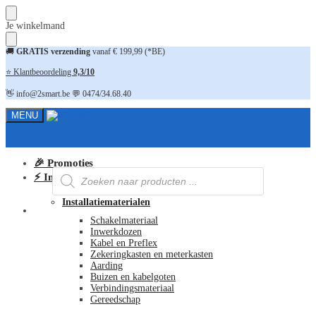
Skip
Skip
Je winkelmand
to
to
navigation
content
🚚
GRATIS verzending
vanaf € 199,99 (*BE)
⭐ Klantbeoordeling
9,3/10
👋 info@2smart.be 💬 0474/34.68.40
MENU
🎉 Promoties
Producten
⚡ Installatiematerialen
zoeken
Installatiematerialen
FAQ
Schakelmateriaal
Inwerkdozen
Kabel en Preflex
Zekeringkasten en meterkasten
Aarding
Buizen en kabelgoten
Verbindingsmateriaal
Gereedschap