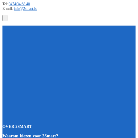
Tel:
0474/34.68.40
E-mail:
info@2smart.be
OVER 2SMART
Waarom kiezen voor 2Smart?