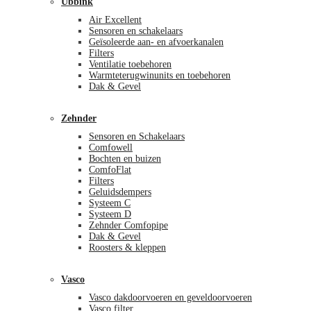
Ubbink
Air Excellent
Sensoren en schakelaars
Geïsoleerde aan- en afvoerkanalen
Filters
Ventilatie toebehoren
Warmteterugwinunits en toebehoren
Dak & Gevel
Zehnder
Sensoren en Schakelaars
Comfowell
Bochten en buizen
ComfoFlat
Filters
Geluidsdempers
Systeem C
Systeem D
Zehnder Comfopipe
Dak & Gevel
Roosters & kleppen
Vasco
Vasco dakdoorvoeren en geveldoorvoeren
Vasco filter