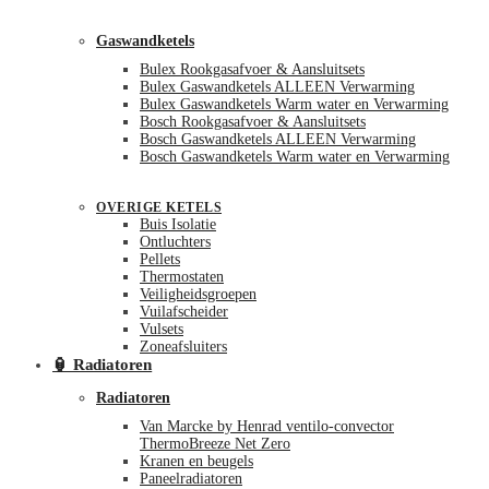
Gaswandketels
Bulex Rookgasafvoer & Aansluitsets
Bulex Gaswandketels ALLEEN Verwarming
Bulex Gaswandketels Warm water en Verwarming
Bosch Rookgasafvoer & Aansluitsets
Bosch Gaswandketels ALLEEN Verwarming
Bosch Gaswandketels Warm water en Verwarming
OVERIGE KETELS
Buis Isolatie
Ontluchters
Pellets
Thermostaten
Veiligheidsgroepen
Vuilafscheider
Vulsets
Zoneafsluiters
🏮 Radiatoren
Radiatoren
Van Marcke by Henrad ventilo-convector
ThermoBreeze Net Zero
Kranen en beugels
Paneelradiatoren