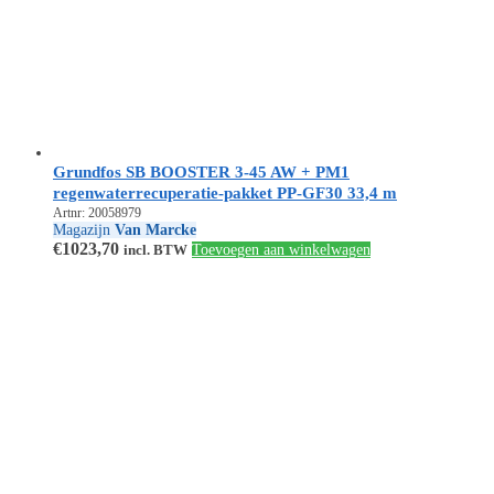
Grundfos SB BOOSTER 3-45 AW + PM1
regenwaterrecuperatie-pakket PP-GF30 33,4 m
Artnr: 20058979
Magazijn
Van Marcke
€
1023,70
incl. BTW
Toevoegen aan winkelwagen