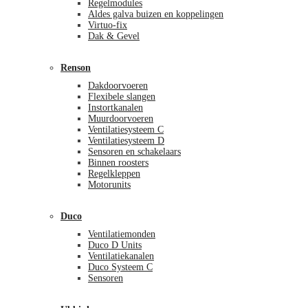
Regelmodules
Aldes galva buizen en koppelingen
Virtuo-fix
Dak & Gevel
Renson
Dakdoorvoeren
Flexibele slangen
Instortkanalen
Muurdoorvoeren
Ventilatiesysteem C
Ventilatiesysteem D
Sensoren en schakelaars
Binnen roosters
Regelkleppen
Motorunits
Duco
Ventilatiemonden
Duco D Units
Ventilatiekanalen
Duco Systeem C
Sensoren