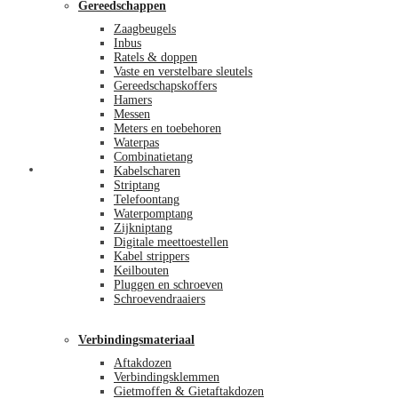
Gereedschappen
Zaagbeugels
Inbus
Ratels & doppen
Vaste en verstelbare sleutels
Gereedschapskoffers
Hamers
Messen
Meters en toebehoren
Waterpas
Combinatietang
Afrekenen
Kabelscharen
Striptang
Telefoontang
Waterpomptang
Zijkniptang
Digitale meettoestellen
Kabel strippers
Keilbouten
Pluggen en schroeven
Schroevendraaiers
Verbindingsmateriaal
Aftakdozen
Verbindingsklemmen
Gietmoffen & Gietaftakdozen