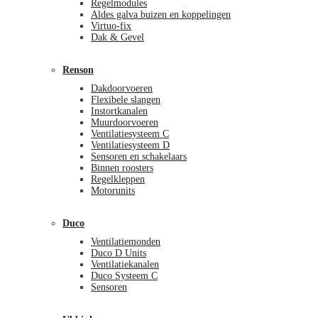
Regelmodules
Aldes galva buizen en koppelingen
Virtuo-fix
Dak & Gevel
Renson
Dakdoorvoeren
Flexibele slangen
Instortkanalen
Muurdoorvoeren
Ventilatiesysteem C
Ventilatiesysteem D
Sensoren en schakelaars
Binnen roosters
Regelkleppen
Motorunits
Duco
Ventilatiemonden
Duco D Units
Ventilatiekanalen
Duco Systeem C
Sensoren