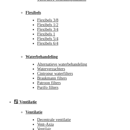
Flexibels
Flexibels 3/8
Flexibels 1/2
Flexibels 3/4
Flexibels 1
Flexibels 5/4
Flexibels 6/4
Waterbehandeling
Alternatieve waterbehandeling
Waterverzachters
Cintropur waterfilters
Braukmann filters
Patroon filters
Purifo filters
🪟 Ventilatie
Ventilatie
Decentrale ventilatie
Vent-Axia
Ventilair