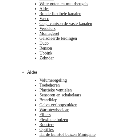
Witte goten en muurbeugels
Aldes
Ronde flexibele kanalen
Vasco
Gegalvaniseerde vaste kanalen
Verdelers
Montageset
Geïsoleerde leidingen
Duco
Renson
Ubbink
Zehnder
Aldes
Volumeregeling
Toebehoren
Plastieke ventielen
Sensoren en schakelaars
Brandklep
Galva verloopstukken
Warmtewisselaar
Filters
Flexibele buizen
Roosters
Optiflex
Harde kunstof buizen Minigaine