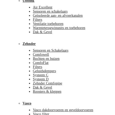
Ubbink
Air Excellent
Sensoren en schakelaars
Geïsoleerde aan- en afvoerkanalen
Filters
Ventilatie toebehoren
Warmteterugwinunits en toebehoren
Dak & Gevel
Zehnder
Sensoren en Schakelaars
Comfowell
Bochten en buizen
ComfoFlat
Filters
Geluidsdempers
Systeem C
Systeem D
Zehnder Comfopipe
Dak & Gevel
Roosters & kleppen
Vasco
Vasco dakdoorvoeren en geveldoorvoeren
Vasco filter