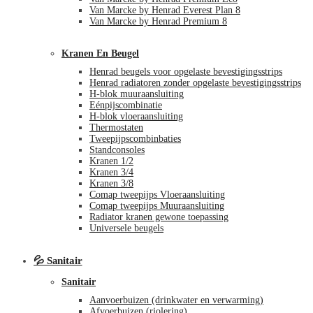
Van Marcke by Henrad Everest Plan 8
Van Marcke by Henrad Premium 8
Kranen En Beugel
Henrad beugels voor opgelaste bevestigingsstrips
Henrad radiatoren zonder opgelaste bevestigingsstrips
H-blok muuraansluiting
Eénpijscombinatie
H-blok vloeraansluiting
Thermostaten
Tweepijpscombinbaties
Standconsoles
Kranen 1/2
Kranen 3/4
Kranen 3/8
Comap tweepijps Vloeraansluiting
Comap tweepijps Muuraansluiting
Radiator kranen gewone toepassing
Universele beugels
💦 Sanitair
Sanitair
Aanvoerbuizen (drinkwater en verwarming)
Afvoerbuizen (riolering)