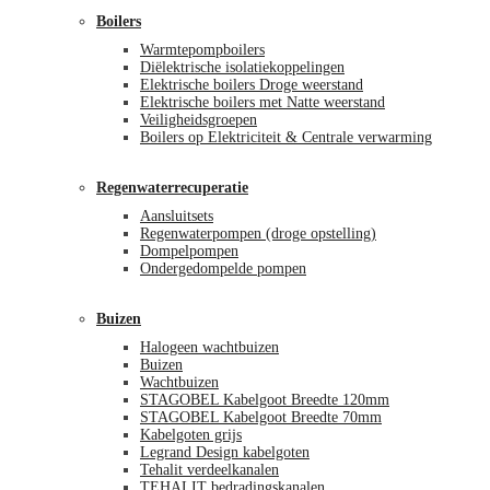
Boilers
Warmtepompboilers
Diëlektrische isolatiekoppelingen
Elektrische boilers Droge weerstand
Elektrische boilers met Natte weerstand
Veiligheidsgroepen
Boilers op Elektriciteit & Centrale verwarming
Regenwaterrecuperatie
Aansluitsets
Regenwaterpompen (droge opstelling)
Dompelpompen
Ondergedompelde pompen
Buizen
Halogeen wachtbuizen
Buizen
Wachtbuizen
STAGOBEL Kabelgoot Breedte 120mm
STAGOBEL Kabelgoot Breedte 70mm
Kabelgoten grijs
Legrand Design kabelgoten
Tehalit verdeelkanalen
TEHALIT bedradingskanalen