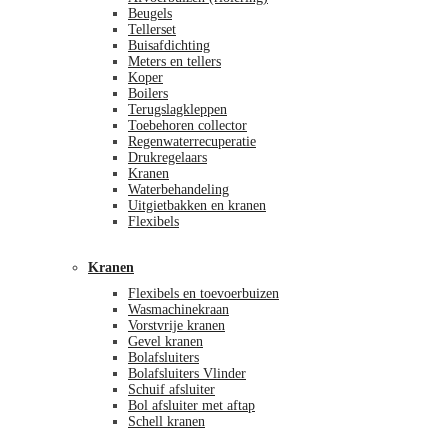
Beugels
Tellerset
Buisafdichting
Meters en tellers
Koper
Boilers
Terugslagkleppen
Toebehoren collector
Regenwaterrecuperatie
Drukregelaars
Kranen
Waterbehandeling
Uitgietbakken en kranen
Flexibels
Kranen
Flexibels en toevoerbuizen
Wasmachinekraan
Vorstvrije kranen
Gevel kranen
Bolafsluiters
Bolafsluiters Vlinder
Schuif afsluiter
Bol afsluiter met aftap
Schell kranen