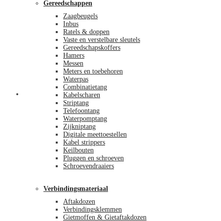
Gereedschappen
Zaagbeugels
Inbus
Ratels & doppen
Vaste en verstelbare sleutels
Gereedschapskoffers
Hamers
Messen
Meters en toebehoren
Waterpas
Combinatietang
Afrekenen
Kabelscharen
Striptang
Telefoontang
Waterpomptang
Zijkniptang
Digitale meettoestellen
Kabel strippers
Keilbouten
Pluggen en schroeven
Schroevendraaiers
Verbindingsmateriaal
Aftakdozen
Verbindingsklemmen
Gietmoffen & Gietaftakdozen