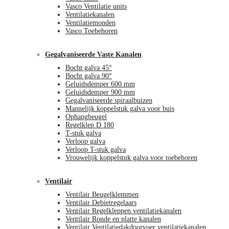
Vasco Ventilatie units
Ventilatiekanalen
Ventilatiemonden
Vasco Toebehoren
Gegalvaniseerde Vaste Kanalen
Bocht galva 45°
Bocht galva 90°
Geluidsdemper 600 mm
Geluidsdemper 900 mm
Gegalvaniseerde spiraalbuizen
Mannelijk koppelstuk galva voor buis
Ophangbeugel
Regelklep D 180
T-stuk galva
Verloop galva
Verloop T-stuk galva
Vrouwelijk koppelstuk galva voor toebehoren
Ventilair
Ventilair Beugelklemmen
Ventilair Debietregelaars
Ventilair Regelkleppen ventilatiekanalen
Ventilair Ronde en platte kanalen
Ventilair Ventilatiedakdoorvoer ventilatiekanalen