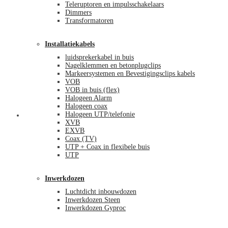
Teleruptoren en impulsschakelaars
Dimmers
Transformatoren
Installatiekabels
luidsprekerkabel in buis
Nagelklemmen en betonplugclips
Markeersystemen en Bevestigingsclips kabels
VOB
VOB in buis (flex)
Halogeen Alarm
Halogeen coax
Halogeen UTP/telefonie
Mijn account
XVB
EXVB
Coax (TV)
UTP + Coax in flexibele buis
UTP
Inwerkdozen
Luchtdicht inbouwdozen
Inwerkdozen Steen
Inwerkdozen Gyproc