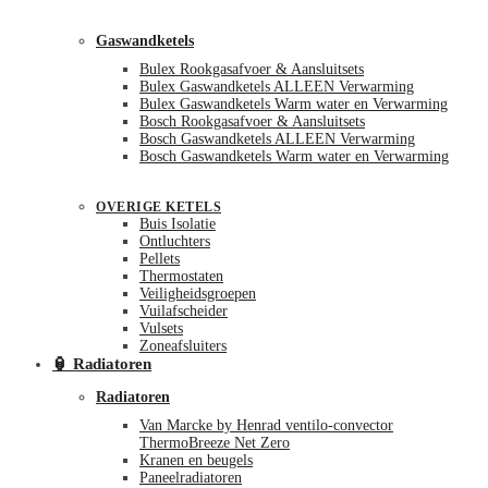
Gaswandketels
Bulex Rookgasafvoer & Aansluitsets
Bulex Gaswandketels ALLEEN Verwarming
Bulex Gaswandketels Warm water en Verwarming
Bosch Rookgasafvoer & Aansluitsets
Bosch Gaswandketels ALLEEN Verwarming
Bosch Gaswandketels Warm water en Verwarming
OVERIGE KETELS
Buis Isolatie
Ontluchters
Pellets
Thermostaten
Veiligheidsgroepen
Vuilafscheider
Vulsets
Zoneafsluiters
🏮 Radiatoren
Radiatoren
Van Marcke by Henrad ventilo-convector
ThermoBreeze Net Zero
Kranen en beugels
Paneelradiatoren