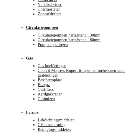
Vuilafscheider
Thermostaten
Zoneafsluiters
Circulatiepompen
Circulatiepompen hartafstand 130mm
Circulatiepompen hartafstand 180mm
Pompkoppelingen
Gas
Gas knelfittingen
Geberit Mapress Koper fittingen en toebehoren voor
gasleidingen
Beschermplaat
Boagaz
Gasfilters
Aardgaskranen
Gasbuizen
Fernox
Lekdichtingsmiddelen
CV-bescherming
Reinigingsmiddelen