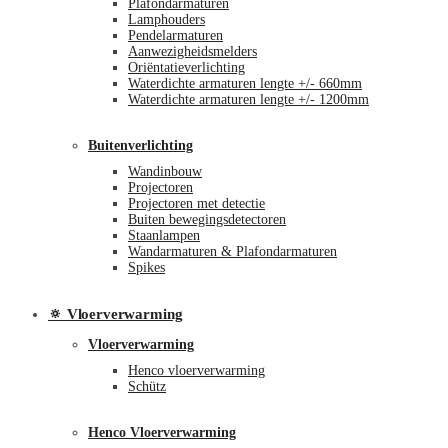
Plafondarmaturen
Lamphouders
Pendelarmaturen
Aanwezigheidsmelders
Oriëntatieverlichting
Waterdichte armaturen lengte +/- 660mm
Waterdichte armaturen lengte +/- 1200mm
Buitenverlichting
Wandinbouw
Projectoren
Projectoren met detectie
Buiten bewegingsdetectoren
Staanlampen
Wandarmaturen & Plafondarmaturen
Spikes
🔅 Vloerverwarming
Vloerverwarming
Henco vloerverwarming
Schütz
Henco Vloerverwarming