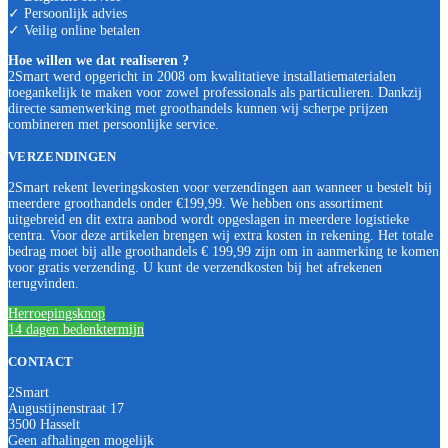
✓ Persoonlijk advies
✓ Veilig online betalen
Hoe willen we dat realiseren ?
2Smart werd opgericht in 2008 om kwalitatieve installatiematerialen
toegankelijk te maken voor zowel professionals als particulieren. Dankzij
directe samenwerking met groothandels kunnen wij scherpe prijzen
combineren met persoonlijke service.
VERZENDINGEN
2Smart rekent leveringskosten voor verzendingen aan wanneer u bestelt bij
meerdere groothandels onder €199,99. We hebben ons assortiment
uitgebreid en dit extra aanbod wordt opgeslagen in meerdere logistieke
centra. Voor deze artikelen brengen wij extra kosten in rekening. Het totale
bedrag moet bij alle groothandels € 199,99 zijn om in aanmerking te komen
voor gratis verzending. U kunt de verzendkosten bij het afrekenen
terugvinden.
Herroepingsknop
14 dagen bedenktermijn
CONTACT
2Smart
Augustijnenstraat 17
3500 Hasselt
Geen afhalingen mogelijk