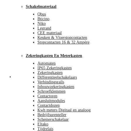
Schakelmateriaal
Qbus
Bticino
Niko
Legrand
CEE materiaal
Keuken & Vloerstopcontacten
Stopcontacten 16 & 32 Ampère
Zekeringkasten En Meterkasten
Automaten
IP65 Zekeringkasten
Zekeringkasten
Blog
Differentieelschakelaars
Verbindingsrails
Inbouwzekeringkasten
Schroefklemmen
Contactoren
Aansluitmodules
Contactdozen
Kwh meters Digitaal en analoog
Bedrijfsurenteller
Schemerschakelaar
Eltako
Tijdrelais