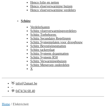
Henco folie en netten
Henco vloerverwarming buizen
Henco vloerverwarming verdelers
Schütz
Verdelerkasten
Schütz vloerverwarmingsverdelers
Schütz Toebehoren:
Schütz Secundaire Regelingen
Schütz Systeemplaten voor droogbouw
Schütz Bevestigingsmatten
Schütz tackerplaat
Schütz Systeem draagmatten
Schütz Systeem R50
Schütz Verwarmingsbuizen
Schütz Mengroep onderdelen
X
👋
info@2smart.be
–
💬
0474/34.68.40
€
0,00
0
Home
/
Elektriciteit