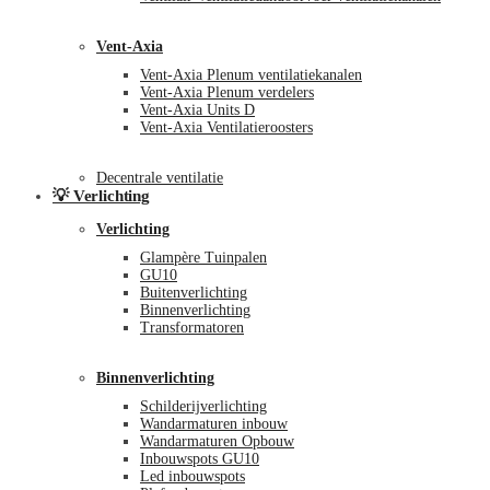
Vent-Axia
Vent-Axia Plenum ventilatiekanalen
Vent-Axia Plenum verdelers
Vent-Axia Units D
Vent-Axia Ventilatieroosters
Decentrale ventilatie
💡 Verlichting
Verlichting
Glampère Tuinpalen
GU10
Buitenverlichting
Binnenverlichting
Transformatoren
Binnenverlichting
Schilderijverlichting
Wandarmaturen inbouw
Wandarmaturen Opbouw
Inbouwspots GU10
Led inbouwspots