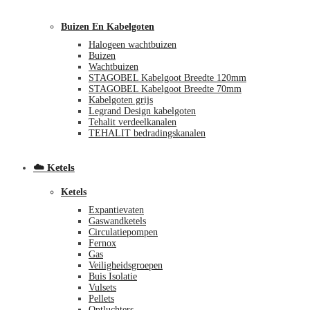
Buizen En Kabelgoten
Halogeen wachtbuizen
Buizen
Wachtbuizen
STAGOBEL Kabelgoot Breedte 120mm
STAGOBEL Kabelgoot Breedte 70mm
Kabelgoten grijs
Legrand Design kabelgoten
€
0,00
0
Tehalit verdeelkanalen
TEHALIT bedradingskanalen
☁️ Ketels
Ketels
Expantievaten
Gaswandketels
Circulatiepompen
Fernox
Gas
Veiligheidsgroepen
Buis Isolatie
Vulsets
Pellets
Ontluchters