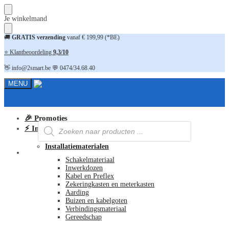
Skip
Skip
Je winkelmand
to
to
navigation
content
🚚
GRATIS verzending
vanaf € 199,99 (*BE)
⭐ Klantbeoordeling
9,3/10
👋 info@2smart.be 💬 0474/34.68.40
MENU
🎉 Promoties
Producten
⚡ Installatiematerialen
zoeken
Installatiematerialen
FAQ
Schakelmateriaal
Inwerkdozen
Kabel en Preflex
Zekeringkasten en meterkasten
Aarding
Buizen en kabelgoten
Verbindingsmateriaal
Gereedschap