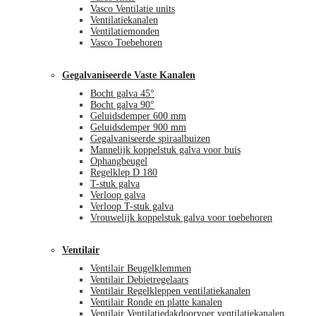
Vasco Ventilatie units
Ventilatiekanalen
Ventilatiemonden
Vasco Toebehoren
Gegalvaniseerde Vaste Kanalen
Bocht galva 45°
Bocht galva 90°
Geluidsdemper 600 mm
Geluidsdemper 900 mm
Gegalvaniseerde spiraalbuizen
Mannelijk koppelstuk galva voor buis
Ophangbeugel
Regelklep D 180
T-stuk galva
Verloop galva
Verloop T-stuk galva
Vrouwelijk koppelstuk galva voor toebehoren
Ventilair
Ventilair Beugelklemmen
Ventilair Debietregelaars
Ventilair Regelkleppen ventilatiekanalen
Ventilair Ronde en platte kanalen
Ventilair Ventilatiedakdoorvoer ventilatiekanalen