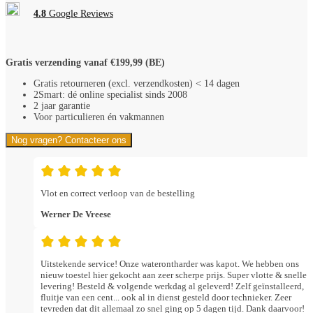
op
4.8
Google Reviews
paneel
aantal
Gratis verzending vanaf €199,99 (BE)
Gratis retourneren (excl. verzendkosten) < 14 dagen
2Smart: dé online specialist sinds 2008
2 jaar garantie
Voor particulieren én vakmannen
Nog vragen? Contacteer ons
Vlot en correct verloop van de bestelling
Werner De Vreese
Uitstekende service! Onze waterontharder was kapot. We hebben ons
nieuw toestel hier gekocht aan zeer scherpe prijs. Super vlotte & snelle
levering! Besteld & volgende werkdag al geleverd! Zelf geïnstalleerd,
fluitje van een cent... ook al in dienst gesteld door technieker. Zeer
tevreden dat dit allemaal zo snel ging op 5 dagen tijd. Dank daarvoor!