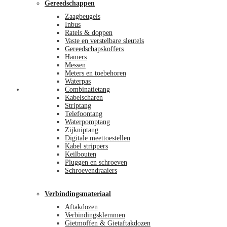
Gereedschappen
Zaagbeugels
Inbus
Ratels & doppen
Vaste en verstelbare sleutels
Gereedschapskoffers
Hamers
Messen
Meters en toebehoren
Waterpas
Afrekenen
Combinatietang
Kabelscharen
Striptang
Telefoontang
Waterpomptang
Zijkniptang
Digitale meettoestellen
Kabel strippers
Keilbouten
Pluggen en schroeven
Schroevendraaiers
Verbindingsmateriaal
Aftakdozen
Verbindingsklemmen
Gietmoffen & Gietaftakdozen