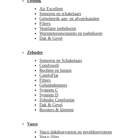
Ubbink
Air Excellent
Sensoren en schakelaars
Geïsoleerde aan- en afvoerkanalen
Filters
Ventilatie toebehoren
Warmteterugwinunits en toebehoren
Dak & Gevel
Zehnder
Sensoren en Schakelaars
Comfowell
Bochten en buizen
ComfoFlat
Filters
Geluidsdempers
Systeem C
Systeem D
Zehnder Comfopipe
Dak & Gevel
Roosters & kleppen
Vasco
Vasco dakdoorvoeren en geveldoorvoeren
Vasco filter