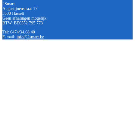
2Smart
Augustijnenstraat 17
3500 Hasselt
Geen afhalingen mogelijk
BTW: BE0552 795 773
Tel: 0474/34.68.40
E-mail:
info@2smart.be