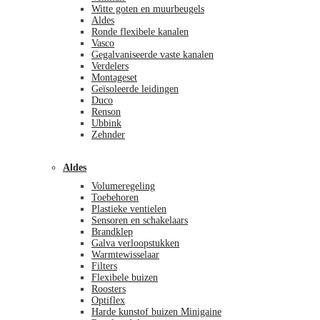
Witte goten en muurbeugels
Aldes
Ronde flexibele kanalen
Vasco
Gegalvaniseerde vaste kanalen
Verdelers
Montageset
Geïsoleerde leidingen
Duco
Renson
Ubbink
Zehnder
Aldes
Volumeregeling
Toebehoren
Plastieke ventielen
Sensoren en schakelaars
Brandklep
Galva verloopstukken
Warmtewisselaar
Filters
Flexibele buizen
Roosters
Optiflex
Harde kunstof buizen Minigaine