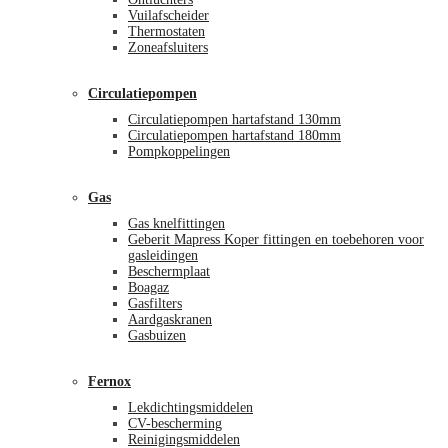
Vuilafscheider
Thermostaten
Zoneafsluiters
Circulatiepompen
Circulatiepompen hartafstand 130mm
Circulatiepompen hartafstand 180mm
Pompkoppelingen
Gas
Gas knelfittingen
Geberit Mapress Koper fittingen en toebehoren voor
gasleidingen
Beschermplaat
Boagaz
Gasfilters
Aardgaskranen
Gasbuizen
Fernox
Lekdichtingsmiddelen
CV-bescherming
Reinigingsmiddelen