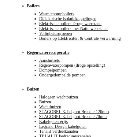
Boilers
Warmtepompboilers
Diëlektrische isolatiekoppelingen
Elektrische boilers Droge weerstand
Elektrische boilers met Natte weerstand
Veiligheidsgroepen
Boilers op Elektriciteit & Centrale verwarming
Regenwaterrecuperatie
Aansluitsets
Regenwaterpompen (droge opstelling)
Dompelpompen
Ondergedompelde pompen
Buizen
Halogeen wachtbuizen
Buizen
Wachtbuizen
STAGOBEL Kabelgoot Breedte 120mm
STAGOBEL Kabelgoot Breedte 70mm
Kabelgoten grijs
Legrand Design kabelgoten
Tehalit verdeelkanalen
TEHALIT bedradingskanalen