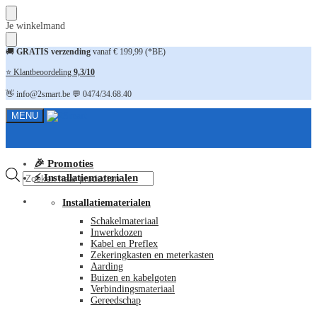
Skip
Skip
Je winkelmand
to
to
navigation
content
🚚
GRATIS verzending
vanaf € 199,99 (*BE)
⭐ Klantbeoordeling
9,3/10
👋 info@2smart.be 💬 0474/34.68.40
MENU
🎉 Promoties
Producten
⚡ Installatiematerialen
zoeken
FAQ
Installatiematerialen
Schakelmateriaal
Inwerkdozen
Kabel en Preflex
Zekeringkasten en meterkasten
Aarding
Buizen en kabelgoten
Verbindingsmateriaal
Gereedschap