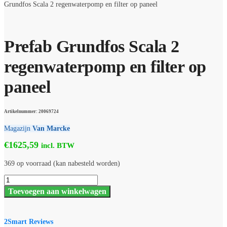
Grundfos Scala 2 regenwaterpomp en filter op paneel
Prefab Grundfos Scala 2
regenwaterpomp en filter op
paneel
Artikelnummer: 20069724
Magazijn
Van Marcke
€
1625,59
incl. BTW
369 op voorraad (kan nabesteld worden)
Prefab
Grundfos
Toevoegen aan winkelwagen
Scala
2
regenwaterpomp
en
2Smart Reviews
filter