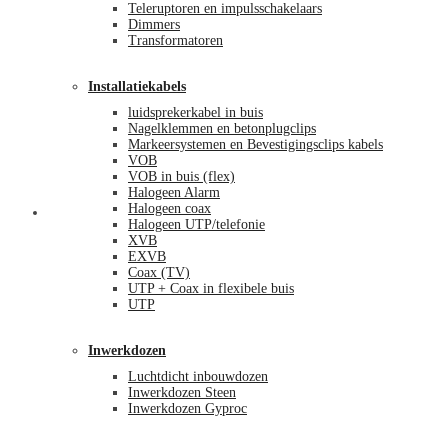
Teleruptoren en impulsschakelaars
Dimmers
Transformatoren
Installatiekabels
luidsprekerkabel in buis
Nagelklemmen en betonplugclips
Markeersystemen en Bevestigingsclips kabels
VOB
VOB in buis (flex)
Halogeen Alarm
Halogeen coax
Mijn account
Halogeen UTP/telefonie
XVB
EXVB
Coax (TV)
UTP + Coax in flexibele buis
UTP
Inwerkdozen
Luchtdicht inbouwdozen
Inwerkdozen Steen
Inwerkdozen Gyproc