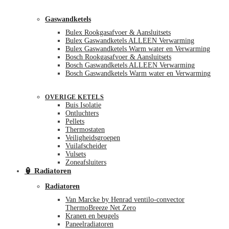
Gaswandketels
Bulex Rookgasafvoer & Aansluitsets
Bulex Gaswandketels ALLEEN Verwarming
Bulex Gaswandketels Warm water en Verwarming
Bosch Rookgasafvoer & Aansluitsets
Bosch Gaswandketels ALLEEN Verwarming
Bosch Gaswandketels Warm water en Verwarming
OVERIGE KETELS
Buis Isolatie
Ontluchters
Pellets
Thermostaten
Veiligheidsgroepen
Vuilafscheider
Vulsets
Zoneafsluiters
🏮 Radiatoren
Radiatoren
Van Marcke by Henrad ventilo-convector
ThermoBreeze Net Zero
Kranen en beugels
Paneelradiatoren