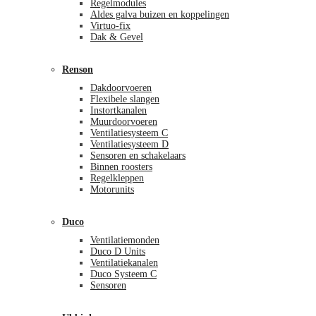
Regelmodules
Aldes galva buizen en koppelingen
Virtuo-fix
Dak & Gevel
Renson
Dakdoorvoeren
Flexibele slangen
Instortkanalen
Muurdoorvoeren
Ventilatiesysteem C
Ventilatiesysteem D
Sensoren en schakelaars
Binnen roosters
Regelkleppen
Motorunits
Duco
Ventilatiemonden
Duco D Units
Ventilatiekanalen
Duco Systeem C
Sensoren