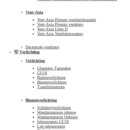
Vent-Axia
Vent-Axia Plenum ventilatiekanalen
Vent-Axia Plenum verdelers
Vent-Axia Units D
Vent-Axia Ventilatieroosters
Decentrale ventilatie
💡 Verlichting
Verlichting
Glampère Tuinpalen
GU10
Buitenverlichting
Binnenverlichting
Transformatoren
Binnenverlichting
Schilderijverlichting
Wandarmaturen inbouw
Wandarmaturen Opbouw
Inbouwspots GU10
Led inbouwspots