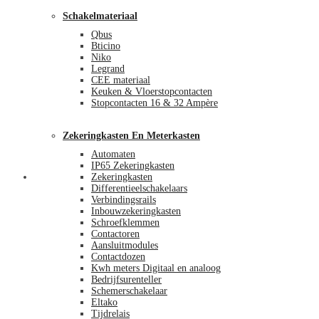
Schakelmateriaal
Qbus
Bticino
Niko
Legrand
CEE materiaal
Keuken & Vloerstopcontacten
Stopcontacten 16 & 32 Ampère
Zekeringkasten En Meterkasten
Automaten
IP65 Zekeringkasten
Blog
Zekeringkasten
Differentieelschakelaars
Verbindingsrails
Inbouwzekeringkasten
Schroefklemmen
Contactoren
Aansluitmodules
Contactdozen
Kwh meters Digitaal en analoog
Bedrijfsurenteller
Schemerschakelaar
Eltako
Tijdrelais