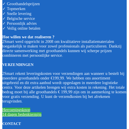
✓ Groothandelsprijzen
✓ Topmerken
✓ Snelle levering
✓ Belgische service
✓ Persoonlijk advies
✓ Veilig online betalen
Hoe willen we dat realiseren ?
2Smart werd opgericht in 2008 om kwalitatieve installatiematerialen
toegankelijk te maken voor zowel professionals als particulieren. Dankzij
directe samenwerking met groothandels kunnen wij scherpe prijzen
combineren met persoonlijke service.
VERZENDINGEN
2Smart rekent leveringskosten voor verzendingen aan wanneer u bestelt bij
meerdere groothandels onder €199,99. We hebben ons assortiment
uitgebreid en dit extra aanbod wordt opgeslagen in meerdere logistieke
centra. Voor deze artikelen brengen wij extra kosten in rekening. Het totale
bedrag moet bij alle groothandels € 199,99 zijn om in aanmerking te komen
voor gratis verzending. U kunt de verzendkosten bij het afrekenen
terugvinden.
Herroepingsknop
14 dagen bedenktermijn
CONTACT