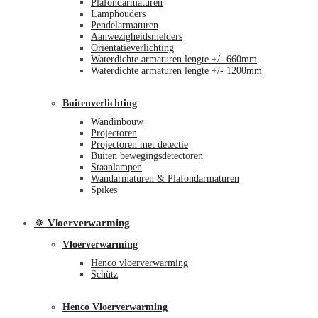
Plafondarmaturen
Lamphouders
Pendelarmaturen
Aanwezigheidsmelders
Oriëntatieverlichting
Waterdichte armaturen lengte +/- 660mm
Waterdichte armaturen lengte +/- 1200mm
Buitenverlichting
Wandinbouw
Projectoren
Projectoren met detectie
Buiten bewegingsdetectoren
Staanlampen
Wandarmaturen & Plafondarmaturen
Spikes
🔅 Vloerverwarming
Vloerverwarming
Henco vloerverwarming
Schütz
Henco Vloerverwarming