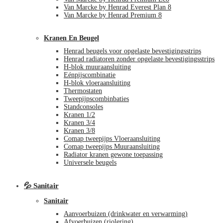
Van Marcke by Henrad Everest Plan 8
Van Marcke by Henrad Premium 8
Kranen En Beugel
Henrad beugels voor opgelaste bevestigingsstrips
Henrad radiatoren zonder opgelaste bevestigingsstrips
H-blok muuraansluiting
Eénpijscombinatie
H-blok vloeraansluiting
Thermostaten
Tweepijpscombinbaties
Standconsoles
Kranen 1/2
Kranen 3/4
Kranen 3/8
Comap tweepijps Vloeraansluiting
Comap tweepijps Muuraansluiting
Radiator kranen gewone toepassing
Universele beugels
💦 Sanitair
Sanitair
Aanvoerbuizen (drinkwater en verwarming)
Afvoerbuizen (riolering)