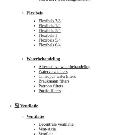
Flexibels
Flexibels 3/8
Flexibels 1/2
Flexibels 3/4
Flexibels 1
Flexibels 5/4
Flexibels 6/4
Waterbehandeling
Alternatieve waterbehandeling
Waterverzachters
Cintropur waterfilters
Braukmann filters
Patroon filters
Purifo filters
🪟 Ventilatie
Ventilatie
Decentrale ventilatie
Vent-Axia
Ventilair