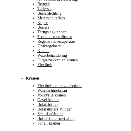
Beugels
Tellerset
Buisafdichting
Meters en tellers
Koper
Boilers
Terugslagkleppen
Toebehoren collector
Regenwaterrecuperatie
Drukregelaars
Kranen
Waterbehandeling
Uitgietbakken en kranen
Flexibels
Kranen
Flexibels en toevoerbuizen
Wasmachinekraan
Vorstvrije kranen
Gevel kranen
Bolafsluiters
Bolafsluiters Vlinder
Schuif afsluiter
Bol afsluiter met aftap
Schell kranen