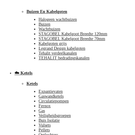
Buizen En Kabelgoten
Halogeen wachtbuizen
Buizen
Wachtbuizen
STAGOBEL Kabelgoot Breedte 120mm
STAGOBEL Kabelgoot Breedte 70mm
Kabelgoten grijs
€
0,00
0
Legrand Design kabelgoten
Tehalit verdeelkanalen
TEHALIT bedradingskanalen
☁️ Ketels
Ketels
Expantievaten
Gaswandketels
Circulatiepompen
Fernox
Gas
Veiligheidsgroepen
Buis Isolatie
Vulsets
Pellets
Ontluchters