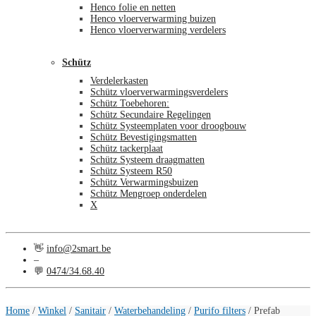
Henco folie en netten
Henco vloerverwarming buizen
Henco vloerverwarming verdelers
Schütz
Verdelerkasten
Schütz vloerverwarmingsverdelers
Schütz Toebehoren:
Schütz Secundaire Regelingen
Schütz Systeemplaten voor droogbouw
Schütz Bevestigingsmatten
Schütz tackerplaat
Schütz Systeem draagmatten
Schütz Systeem R50
Schütz Verwarmingsbuizen
Schütz Mengroep onderdelen
X
👋
info@2smart.be
–
💬
0474/34.68.40
€
0,00
0
Home
/
Winkel
/
Sanitair
/
Waterbehandeling
/
Purifo filters
/
Prefab