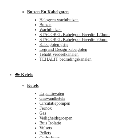
Buizen En Kabelgoten
Halogeen wachtbuizen
Buizen
Wachtbuizen
STAGOBEL Kabelgoot Breedte 120mm
STAGOBEL Kabelgoot Breedte 70mm
Kabelgoten grijs
€
0,00
0
Legrand Design kabelgoten
Tehalit verdeelkanalen
TEHALIT bedradingskanalen
☁️ Ketels
Ketels
Expantievaten
Gaswandketels
Circulatiepompen
Fernox
Gas
Veiligheidsgroepen
Buis Isolatie
Vulsets
Pellets
Ontluchters