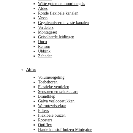
Witte goten en muurbeugels
Aldes
Ronde flexibele kanalen
Vasco
Gegalvaniseerde vaste kanalen
Verdelers
Montageset
Geïsoleerde leidingen
Duco
Renson
Ubbink
Zehnder
Aldes
Volumeregeling
Toebehoren
Plastieke ventielen
Sensoren en schakelaars
Brandklep
Galva verloopstukken
Warmtewisselaar
Filters
Flexibele buizen
Roosters
Optiflex
Harde kunstof buizen Minigaine