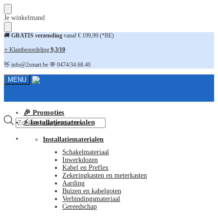
Skip
Skip
Je winkelmand
to
to
navigation
content
🚚
GRATIS verzending
vanaf € 199,99 (*BE)
⭐ Klantbeoordeling
9,3/10
👋 info@2smart.be 💬 0474/34.68.40
MENU
🎉 Promoties
Producten
⚡ Installatiematerialen
zoeken
FAQ
Installatiematerialen
Schakelmateriaal
Inwerkdozen
Kabel en Preflex
Zekeringkasten en meterkasten
Aarding
Buizen en kabelgoten
Verbindingsmateriaal
Gereedschap