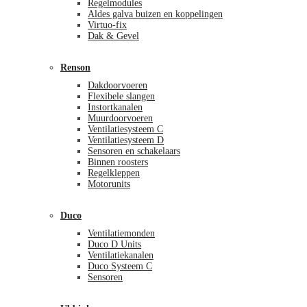
Regelmodules
Aldes galva buizen en koppelingen
Virtuo-fix
Dak & Gevel
Renson
Dakdoorvoeren
Flexibele slangen
Instortkanalen
Muurdoorvoeren
Ventilatiesysteem C
Ventilatiesysteem D
Sensoren en schakelaars
Binnen roosters
Regelkleppen
Motorunits
Duco
Ventilatiemonden
Duco D Units
Ventilatiekanalen
Duco Systeem C
Sensoren