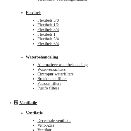
Flexibels
Flexibels 3/8
Flexibels 1/2
Flexibels 3/4
Flexibels 1
Flexibels 5/4
Flexibels 6/4
Waterbehandeling
Alternatieve waterbehandeling
Waterverzachters
Cintropur waterfilters
Braukmann filters
Patroon filters
Purifo filters
🪟 Ventilatie
Ventilatie
Decentrale ventilatie
Vent-Axia
Ventilair