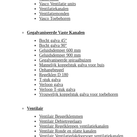
Vasco Ventilatie units
Ventilatiekanalen
Ventilatiemonden
Vasco Toebehoren
Gegalvaniseerde Vaste Kanalen
Bocht galva 45°
Bocht galva 90°
Geluidsdemper 600 mm
Geluidsdemper 900 mm
Gegalvaniseerde spiraalbuizen
Mannelijk koppelstuk galva voor buis
Ophangbeugel
Regelklep D 180
T-stuk galva
Verloop galva
Verloop T-stuk galva
Vrouwelijk koppelstuk galva voor toebehoren
Ventilair
Ventilair Beugelklemmen
Ventilair Debietregelaars
Ventilair Regelkleppen ventilatiekanalen
Ventilair Ronde en platte kanalen
Ventilair Ventilatiedakdoorvoer ventilatiekanalen