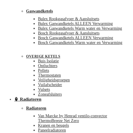
Gaswandketels
Bulex Rookgasafvoer & Aansluitsets
Bulex Gaswandketels ALLEEN Verwarming
Bulex Gaswandketels Warm water en Verwarming
Bosch Rookgasafvoer & Aansluitsets
Bosch Gaswandketels ALLEEN Verwarming
Bosch Gaswandketels Warm water en Verwarming
OVERIGE KETELS
Buis Isolatie
Ontluchters
Pellets
Thermostaten
Veiligheidsgroepen
Vuilafscheider
Vulsets
Zoneafsluiters
🏮 Radiatoren
Radiatoren
Van Marcke by Henrad ventilo-convector
ThermoBreeze Net Zero
Kranen en beugels
Paneelradiatoren