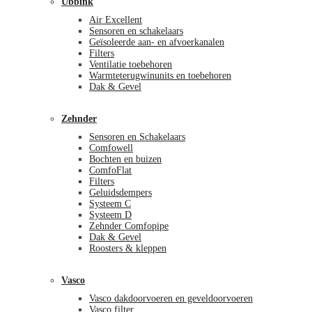
Ubbink
Air Excellent
Sensoren en schakelaars
Geïsoleerde aan- en afvoerkanalen
Filters
Ventilatie toebehoren
Warmteterugwinunits en toebehoren
Dak & Gevel
Zehnder
Sensoren en Schakelaars
Comfowell
Bochten en buizen
ComfoFlat
Filters
Geluidsdempers
Systeem C
Systeem D
Zehnder Comfopipe
Dak & Gevel
Roosters & kleppen
Vasco
Vasco dakdoorvoeren en geveldoorvoeren
Vasco filter