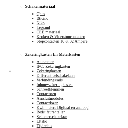
Schakelmateriaal
Qbus
Bticino
Niko
Legrand
CEE materiaal
Keuken & Vloerstopcontacten
Stopcontacten 16 & 32 Ampère
Zekeringkasten En Meterkasten
Automaten
IP65 Zekeringkasten
Blog
Zekeringkasten
Differentieelschakelaars
Verbindingsrails
Inbouwzekeringkasten
Schroefklemmen
Contactoren
Aansluitmodules
Contactdozen
Kwh meters Digitaal en analoog
Bedrijfsurenteller
Schemerschakelaar
Eltako
Tijdrelais