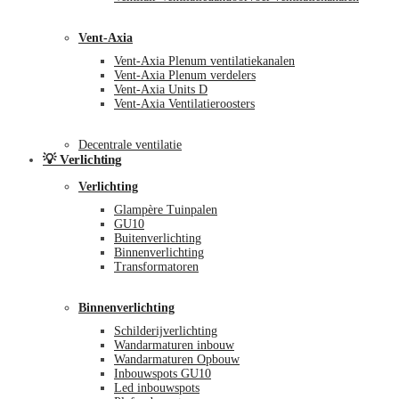
Vent-Axia
Vent-Axia Plenum ventilatiekanalen
Vent-Axia Plenum verdelers
Vent-Axia Units D
Vent-Axia Ventilatieroosters
Decentrale ventilatie
💡 Verlichting
Verlichting
Glampère Tuinpalen
GU10
Buitenverlichting
Binnenverlichting
Transformatoren
Binnenverlichting
Schilderijverlichting
Wandarmaturen inbouw
Wandarmaturen Opbouw
Inbouwspots GU10
Led inbouwspots