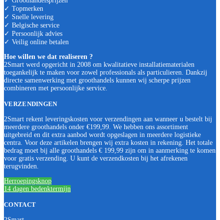
✓ Groothandelsprijzen
✓ Topmerken
✓ Snelle levering
✓ Belgische service
✓ Persoonlijk advies
✓ Veilig online betalen
Hoe willen we dat realiseren ?
2Smart werd opgericht in 2008 om kwalitatieve installatiematerialen
toegankelijk te maken voor zowel professionals als particulieren. Dankzij
directe samenwerking met groothandels kunnen wij scherpe prijzen
combineren met persoonlijke service.
VERZENDINGEN
2Smart rekent leveringskosten voor verzendingen aan wanneer u bestelt bij
meerdere groothandels onder €199,99. We hebben ons assortiment
uitgebreid en dit extra aanbod wordt opgeslagen in meerdere logistieke
centra. Voor deze artikelen brengen wij extra kosten in rekening. Het totale
bedrag moet bij alle groothandels € 199,99 zijn om in aanmerking te komen
voor gratis verzending. U kunt de verzendkosten bij het afrekenen
terugvinden.
Herroepingsknop
14 dagen bedenktermijn
CONTACT
2Smart