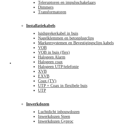
Teleruptoren en impulsschakelaars
Dimmers
Transformatoren
Installatiekabels
luidsprekerkabel in buis
Nagelklemmen en betonplugclips
Markeersystemen en Bevestigingsclips kabels
VOB
VOB in buis (flex)
Halogeen Alarm
Halogeen coax
Mijn account
Halogeen UTP/telefonie
XVB
EXVB
Coax (TV)
UTP + Coax in flexibele buis
UTP
Inwerkdozen
Luchtdicht inbouwdozen
Inwerkdozen Steen
Inwerkdozen Gyproc