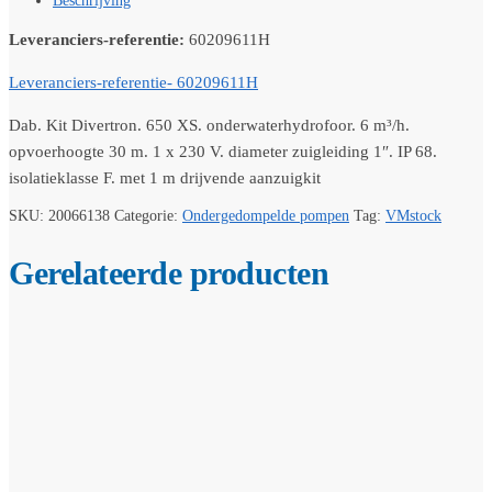
Beschrijving
Leveranciers-referentie:
60209611H
Leveranciers-referentie- 60209611H
Dab. Kit Divertron. 650 XS. onderwaterhydrofoor. 6 m³/h.
opvoerhoogte 30 m. 1 x 230 V. diameter zuigleiding 1″. IP 68.
isolatieklasse F. met 1 m drijvende aanzuigkit
SKU:
20066138
Categorie:
Ondergedompelde pompen
Tag:
VMstock
Gerelateerde producten