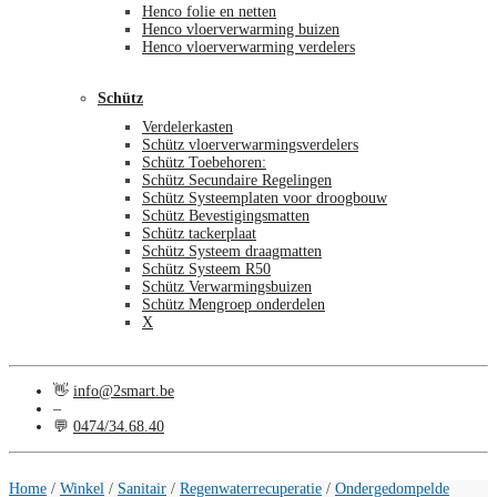
Henco folie en netten
Henco vloerverwarming buizen
Henco vloerverwarming verdelers
Schütz
Verdelerkasten
Schütz vloerverwarmingsverdelers
Schütz Toebehoren:
Schütz Secundaire Regelingen
Schütz Systeemplaten voor droogbouw
Schütz Bevestigingsmatten
Schütz tackerplaat
Schütz Systeem draagmatten
Schütz Systeem R50
Schütz Verwarmingsbuizen
Schütz Mengroep onderdelen
X
👋
info@2smart.be
–
💬
0474/34.68.40
€
0,00
0
Home
/
Winkel
/
Sanitair
/
Regenwaterrecuperatie
/
Ondergedompelde