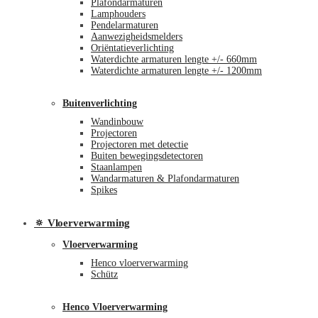
Plafondarmaturen
Lamphouders
Pendelarmaturen
Aanwezigheidsmelders
Oriëntatieverlichting
Waterdichte armaturen lengte +/- 660mm
Waterdichte armaturen lengte +/- 1200mm
Buitenverlichting
Wandinbouw
Projectoren
Projectoren met detectie
Buiten bewegingsdetectoren
Staanlampen
Wandarmaturen & Plafondarmaturen
Spikes
🔅 Vloerverwarming
Vloerverwarming
Henco vloerverwarming
Schütz
Henco Vloerverwarming