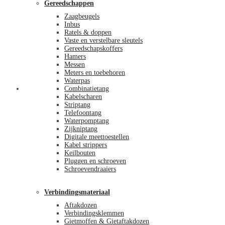
Gereedschappen
Zaagbeugels
Inbus
Ratels & doppen
Vaste en verstelbare sleutels
Gereedschapskoffers
Hamers
Messen
Meters en toebehoren
Waterpas
Afrekenen
Combinatietang
Kabelscharen
Striptang
Telefoontang
Waterpomptang
Zijkniptang
Digitale meettoestellen
Kabel strippers
Keilbouten
Pluggen en schroeven
Schroevendraaiers
Verbindingsmateriaal
Aftakdozen
Verbindingsklemmen
Gietmoffen & Gietaftakdozen