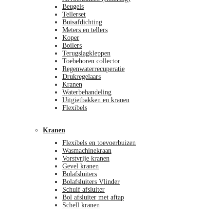
Beugels
Tellerset
Buisafdichting
Meters en tellers
Koper
Boilers
Terugslagkleppen
Toebehoren collector
Regenwaterrecuperatie
Drukregelaars
Kranen
Waterbehandeling
Uitgietbakken en kranen
Flexibels
Kranen
Flexibels en toevoerbuizen
Wasmachinekraan
Vorstvrije kranen
Gevel kranen
Bolafsluiters
Bolafsluiters Vlinder
Schuif afsluiter
Bol afsluiter met aftap
Schell kranen