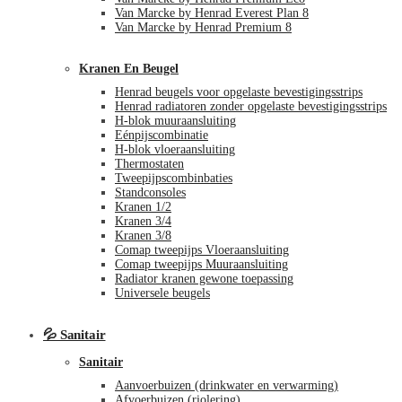
Van Marcke by Henrad Everest Plan 8
Van Marcke by Henrad Premium 8
Kranen En Beugel
Henrad beugels voor opgelaste bevestigingsstrips
Henrad radiatoren zonder opgelaste bevestigingsstrips
H-blok muuraansluiting
Eénpijscombinatie
H-blok vloeraansluiting
Thermostaten
Tweepijpscombinbaties
Standconsoles
Kranen 1/2
Kranen 3/4
Kranen 3/8
Comap tweepijps Vloeraansluiting
Comap tweepijps Muuraansluiting
Radiator kranen gewone toepassing
Universele beugels
💦 Sanitair
Sanitair
Aanvoerbuizen (drinkwater en verwarming)
Afvoerbuizen (riolering)