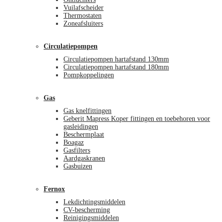
Vuilafscheider
Thermostaten
Zoneafsluiters
Circulatiepompen
Circulatiepompen hartafstand 130mm
Circulatiepompen hartafstand 180mm
Pompkoppelingen
Gas
Gas knelfittingen
Geberit Mapress Koper fittingen en toebehoren voor
gasleidingen
Beschermplaat
Boagaz
Gasfilters
Aardgaskranen
Gasbuizen
Fernox
Lekdichtingsmiddelen
CV-bescherming
Reinigingsmiddelen