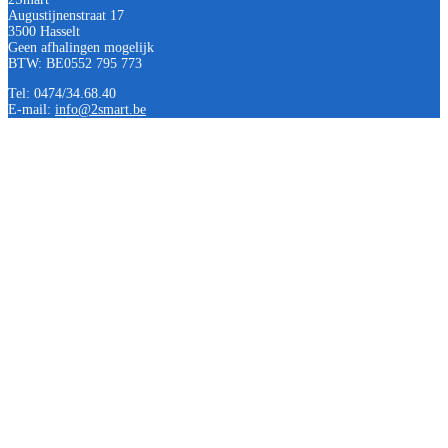
Augustijnenstraat 17
3500 Hasselt
Geen afhalingen mogelijk
BTW: BE0552 795 773
Tel: 0474/34.68.40
E-mail:
info@2smart.be