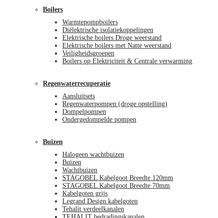
Boilers
Warmtepompboilers
Diëlektrische isolatiekoppelingen
Elektrische boilers Droge weerstand
Elektrische boilers met Natte weerstand
Veiligheidsgroepen
Boilers op Elektriciteit & Centrale verwarming
Regenwaterrecuperatie
Aansluitsets
Regenwaterpompen (droge opstelling)
Dompelpompen
Ondergedompelde pompen
Buizen
Halogeen wachtbuizen
Buizen
Wachtbuizen
STAGOBEL Kabelgoot Breedte 120mm
STAGOBEL Kabelgoot Breedte 70mm
Kabelgoten grijs
Legrand Design kabelgoten
Tehalit verdeelkanalen
TEHALIT bedradingskanalen