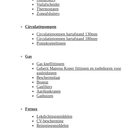
Vuilafscheider
Thermostaten
Zoneafsluiters
Circulatiepompen
Circulatiepompen hartafstand 130mm
Circulatiepompen hartafstand 180mm
Pompkoppelingen
Gas
Gas knelfittingen
Geberit Mapress Koper fittingen en toebehoren voor
gasleidingen
Beschermplaat
Boagaz
Gasfilters
Aardgaskranen
Gasbuizen
Fernox
Lekdichtingsmiddelen
CV-bescherming
Reinigingsmiddelen