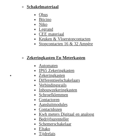
Schakelmateriaal
Qbus
Bticino
Niko
Legrand
CEE materiaal
Keuken & Vloerstopcontacten
Stopcontacten 16 & 32 Ampère
Zekeringkasten En Meterkasten
Automaten
IP65 Zekeringkasten
Blog
Zekeringkasten
Differentieelschakelaars
Verbindingsrails
Inbouwzekeringkasten
Schroefklemmen
Contactoren
Aansluitmodules
Contactdozen
Kwh meters Digitaal en analoog
Bedrijfsurenteller
Schemerschakelaar
Eltako
Tijdrelais