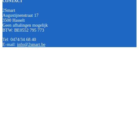
CONTACT
2Smart
Augustijnenstraat 17
3500 Hasselt
Geen afhalingen mogelijk
BTW: BE0552 795 773
Tel: 0474/34.68.40
E-mail:
info@2smart.be