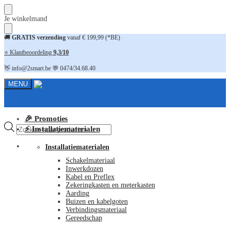
Skip
Skip
Je winkelmand
to
to
navigation
content
🚚
GRATIS verzending
vanaf € 199,99 (*BE)
⭐ Klantbeoordeling
9,3/10
👋 info@2smart.be 💬 0474/34.68.40
MENU
🎉 Promoties
Producten
⚡ Installatiematerialen
zoeken
FAQ
Installatiematerialen
Schakelmateriaal
Inwerkdozen
Kabel en Preflex
Zekeringkasten en meterkasten
Aarding
Buizen en kabelgoten
Verbindingsmateriaal
Gereedschap