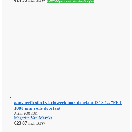
€
14,33
incl. BTW
Toevoegen aan winkelwagen
aanvoerflexibel vlechtwerk inox doorlaat D 13 1/2″FF L
1000 mm volle doorlaat
Artnr: 20017361
Magazijn
Van Marcke
€
23,87
incl. BTW