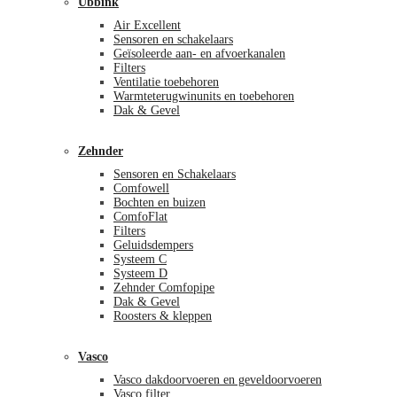
Ubbink
Air Excellent
Sensoren en schakelaars
Geïsoleerde aan- en afvoerkanalen
Filters
Ventilatie toebehoren
Warmteterugwinunits en toebehoren
Dak & Gevel
Zehnder
Sensoren en Schakelaars
Comfowell
Bochten en buizen
ComfoFlat
Filters
Geluidsdempers
Systeem C
Systeem D
Zehnder Comfopipe
Dak & Gevel
Roosters & kleppen
Vasco
Vasco dakdoorvoeren en geveldoorvoeren
Vasco filter