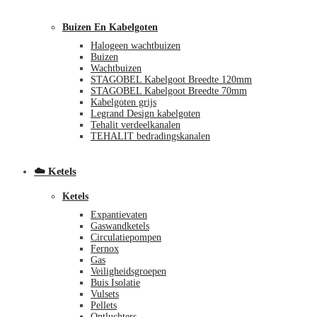
Buizen En Kabelgoten
Halogeen wachtbuizen
Buizen
Wachtbuizen
STAGOBEL Kabelgoot Breedte 120mm
STAGOBEL Kabelgoot Breedte 70mm
Kabelgoten grijs
€
0,00
0
Legrand Design kabelgoten
Tehalit verdeelkanalen
TEHALIT bedradingskanalen
☁️ Ketels
Ketels
Expantievaten
Gaswandketels
Circulatiepompen
Fernox
Gas
Veiligheidsgroepen
Buis Isolatie
Vulsets
Pellets
Ontluchters