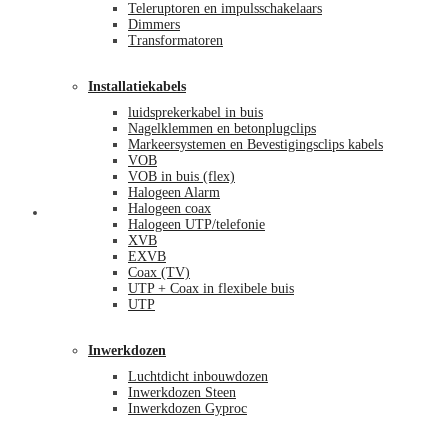
Teleruptoren en impulsschakelaars
Dimmers
Transformatoren
Installatiekabels
luidsprekerkabel in buis
Nagelklemmen en betonplugclips
Markeersystemen en Bevestigingsclips kabels
VOB
VOB in buis (flex)
Halogeen Alarm
Halogeen coax
Mijn account
Halogeen UTP/telefonie
XVB
EXVB
Coax (TV)
UTP + Coax in flexibele buis
UTP
Inwerkdozen
Luchtdicht inbouwdozen
Inwerkdozen Steen
Inwerkdozen Gyproc