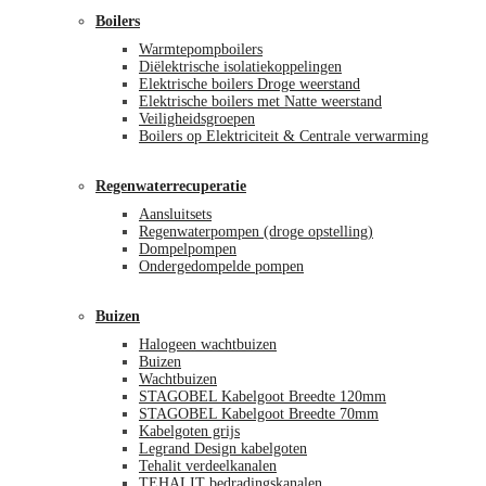
Boilers
Warmtepompboilers
Diëlektrische isolatiekoppelingen
Elektrische boilers Droge weerstand
Elektrische boilers met Natte weerstand
Veiligheidsgroepen
Boilers op Elektriciteit & Centrale verwarming
Regenwaterrecuperatie
Aansluitsets
Regenwaterpompen (droge opstelling)
Dompelpompen
Ondergedompelde pompen
Buizen
Halogeen wachtbuizen
Buizen
Wachtbuizen
STAGOBEL Kabelgoot Breedte 120mm
STAGOBEL Kabelgoot Breedte 70mm
Kabelgoten grijs
Legrand Design kabelgoten
Tehalit verdeelkanalen
TEHALIT bedradingskanalen