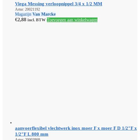
Viega Messing verloopnippel 3/4 x 1/2 MM
Artnr: 20021192
Magazijn
Van Marcke
€
2,88
incl. BTW
Toevoegen aan winkelwagen
aanvoerflexibel vlechtwerk inox moer F x moer F D 1/2″F x
1/2″F L 800 mm
Artnr: 20003869