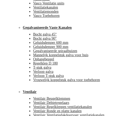
Vasco Ventilatie units
Ventilatiekanalen
Ventilatiemonden
Vasco Toebehoren
Gegalvaniseerde Vaste Kanalen
Bocht galva 45°
Bocht galva 90°
Geluidsdemper 600 mm
Geluidsdemper 900 mm
Gegalvaniseerde spiraalbuizen
Mannelijk koppelstuk galva voor buis
Ophangbeugel
Regelklep D 180
T-stuk galva
Verloop galva
Verloop T-stuk galva
Vrouwelijk koppelstuk galva voor toebehoren
Ventilair
Ventilair Beugelklemmen
Ventilair Debietregelaars
Ventilair Regelkleppen ventilatiekanalen
Ventilair Ronde en platte kanalen
Ventilair Ventilatiedakdoorvoer ventilatiekanalen