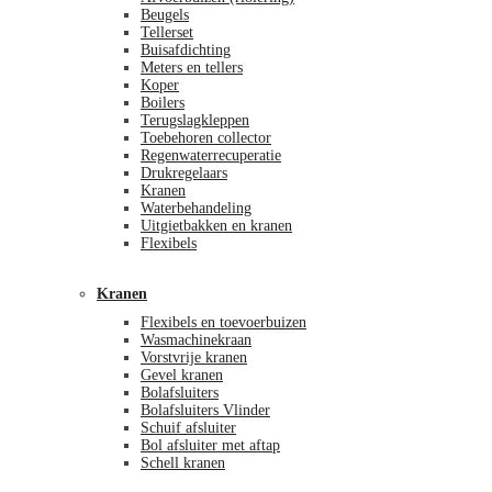
Beugels
Tellerset
Buisafdichting
Meters en tellers
Koper
Boilers
Terugslagkleppen
Toebehoren collector
Regenwaterrecuperatie
Drukregelaars
Kranen
Waterbehandeling
Uitgietbakken en kranen
Flexibels
Kranen
Flexibels en toevoerbuizen
Wasmachinekraan
Vorstvrije kranen
Gevel kranen
Bolafsluiters
Bolafsluiters Vlinder
Schuif afsluiter
Bol afsluiter met aftap
Schell kranen