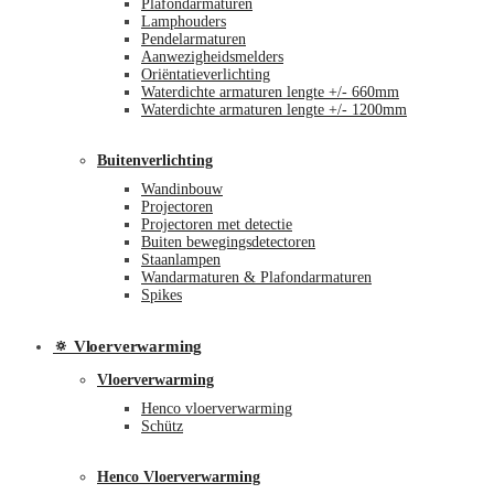
Plafondarmaturen
Lamphouders
Pendelarmaturen
Aanwezigheidsmelders
Oriëntatieverlichting
Waterdichte armaturen lengte +/- 660mm
Waterdichte armaturen lengte +/- 1200mm
Buitenverlichting
Wandinbouw
Projectoren
Projectoren met detectie
Buiten bewegingsdetectoren
Staanlampen
Wandarmaturen & Plafondarmaturen
Spikes
🔅 Vloerverwarming
Vloerverwarming
Henco vloerverwarming
Schütz
Henco Vloerverwarming