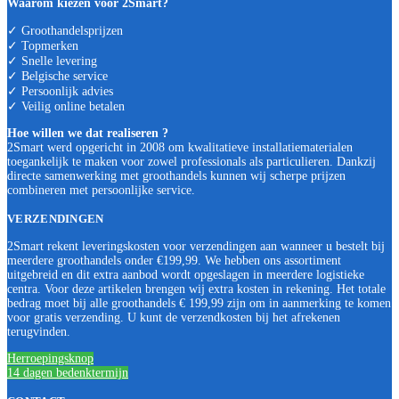
Waarom kiezen voor 2Smart?
✓ Groothandelsprijzen
✓ Topmerken
✓ Snelle levering
✓ Belgische service
✓ Persoonlijk advies
✓ Veilig online betalen
Hoe willen we dat realiseren ?
2Smart werd opgericht in 2008 om kwalitatieve installatiematerialen
toegankelijk te maken voor zowel professionals als particulieren. Dankzij
directe samenwerking met groothandels kunnen wij scherpe prijzen
combineren met persoonlijke service.
VERZENDINGEN
2Smart rekent leveringskosten voor verzendingen aan wanneer u bestelt bij
meerdere groothandels onder €199,99. We hebben ons assortiment
uitgebreid en dit extra aanbod wordt opgeslagen in meerdere logistieke
centra. Voor deze artikelen brengen wij extra kosten in rekening. Het totale
bedrag moet bij alle groothandels € 199,99 zijn om in aanmerking te komen
voor gratis verzending. U kunt de verzendkosten bij het afrekenen
terugvinden.
Herroepingsknop
14 dagen bedenktermijn