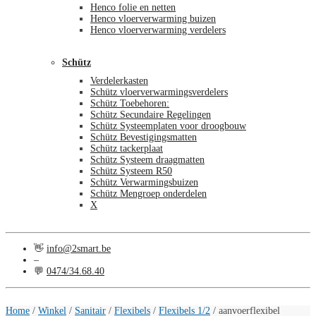
Henco folie en netten
Henco vloerverwarming buizen
Henco vloerverwarming verdelers
Schütz
Verdelerkasten
Schütz vloerverwarmingsverdelers
Schütz Toebehoren:
Schütz Secundaire Regelingen
Schütz Systeemplaten voor droogbouw
Schütz Bevestigingsmatten
Schütz tackerplaat
Schütz Systeem draagmatten
Schütz Systeem R50
Schütz Verwarmingsbuizen
Schütz Mengroep onderdelen
X
👋
info@2smart.be
–
💬
0474/34.68.40
€
0,00
0
Home
/
Winkel
/
Sanitair
/
Flexibels
/
Flexibels 1/2
/
aanvoerflexibel