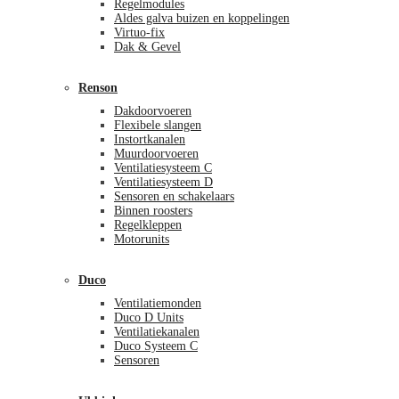
Regelmodules
Aldes galva buizen en koppelingen
Virtuo-fix
Dak & Gevel
Renson
Dakdoorvoeren
Flexibele slangen
Instortkanalen
Muurdoorvoeren
Ventilatiesysteem C
Ventilatiesysteem D
Sensoren en schakelaars
Binnen roosters
Regelkleppen
Motorunits
Duco
Ventilatiemonden
Duco D Units
Ventilatiekanalen
Duco Systeem C
Sensoren