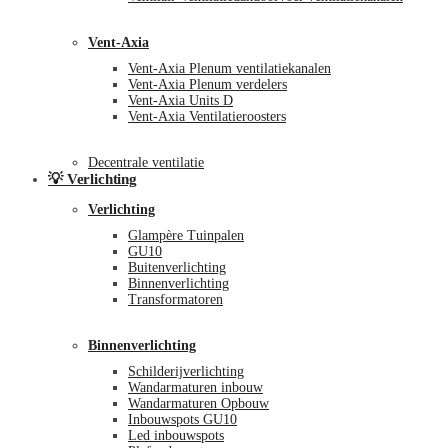
Vent-Axia
Vent-Axia Plenum ventilatiekanalen
Vent-Axia Plenum verdelers
Vent-Axia Units D
Vent-Axia Ventilatieroosters
Decentrale ventilatie
💡 Verlichting
Verlichting
Glampère Tuinpalen
GU10
Buitenverlichting
Binnenverlichting
Transformatoren
Binnenverlichting
Schilderijverlichting
Wandarmaturen inbouw
Wandarmaturen Opbouw
Inbouwspots GU10
Led inbouwspots