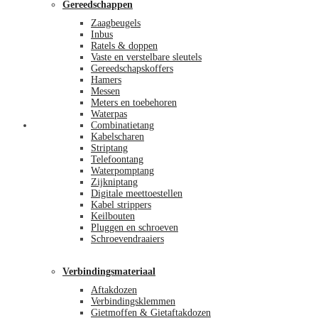
Gereedschappen
Zaagbeugels
Inbus
Ratels & doppen
Vaste en verstelbare sleutels
Gereedschapskoffers
Hamers
Messen
Meters en toebehoren
Waterpas
Afrekenen
Combinatietang
Kabelscharen
Striptang
Telefoontang
Waterpomptang
Zijkniptang
Digitale meettoestellen
Kabel strippers
Keilbouten
Pluggen en schroeven
Schroevendraaiers
Verbindingsmateriaal
Aftakdozen
Verbindingsklemmen
Gietmoffen & Gietaftakdozen