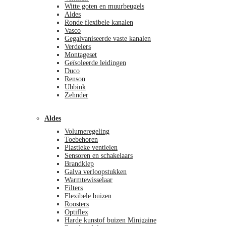
Witte goten en muurbeugels
Aldes
Ronde flexibele kanalen
Vasco
Gegalvaniseerde vaste kanalen
Verdelers
Montageset
Geïsoleerde leidingen
Duco
Renson
Ubbink
Zehnder
Aldes
Volumeregeling
Toebehoren
Plastieke ventielen
Sensoren en schakelaars
Brandklep
Galva verloopstukken
Warmtewisselaar
Filters
Flexibele buizen
Roosters
Optiflex
Harde kunstof buizen Minigaine