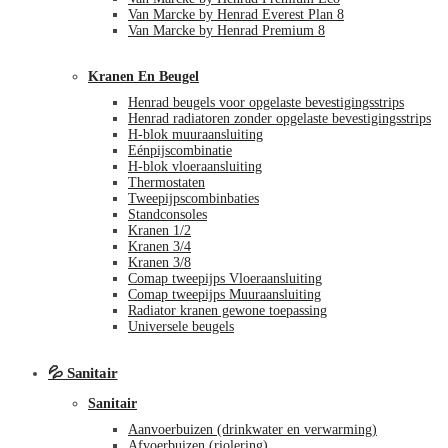
Van Marcke by Henrad Everest Plan 8
Van Marcke by Henrad Premium 8
Kranen En Beugel
Henrad beugels voor opgelaste bevestigingsstrips
Henrad radiatoren zonder opgelaste bevestigingsstrips
H-blok muuraansluiting
Eénpijscombinatie
H-blok vloeraansluiting
Thermostaten
Tweepijpscombinbaties
Standconsoles
Kranen 1/2
Kranen 3/4
Kranen 3/8
Comap tweepijps Vloeraansluiting
Comap tweepijps Muuraansluiting
Radiator kranen gewone toepassing
Universele beugels
💦 Sanitair
Sanitair
Aanvoerbuizen (drinkwater en verwarming)
Afvoerbuizen (riolering)