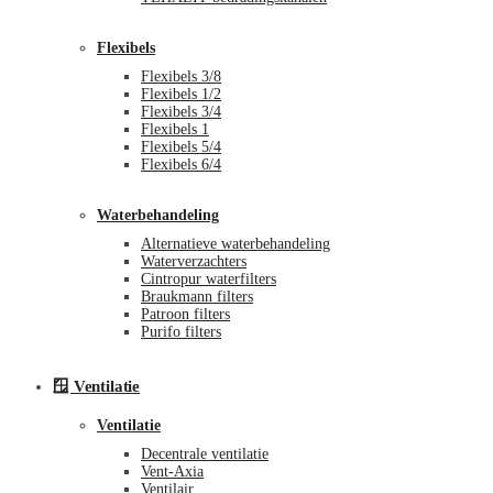
Flexibels
Flexibels 3/8
Flexibels 1/2
Flexibels 3/4
Flexibels 1
Flexibels 5/4
Flexibels 6/4
Waterbehandeling
Alternatieve waterbehandeling
Waterverzachters
Cintropur waterfilters
Braukmann filters
Patroon filters
Purifo filters
🪟 Ventilatie
Ventilatie
Decentrale ventilatie
Vent-Axia
Ventilair