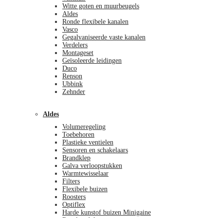
Witte goten en muurbeugels
Aldes
Ronde flexibele kanalen
Vasco
Gegalvaniseerde vaste kanalen
Verdelers
Montageset
Geïsoleerde leidingen
Duco
Renson
Ubbink
Zehnder
Aldes
Volumeregeling
Toebehoren
Plastieke ventielen
Sensoren en schakelaars
Brandklep
Galva verloopstukken
Warmtewisselaar
Filters
Flexibele buizen
Roosters
Optiflex
Harde kunstof buizen Minigaine