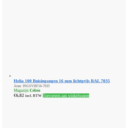
Helia 100 Buisingangen 16 mm lichtgrijs RAL 7035
Artnr: INGSVHF16-7035
Magazijn
Cebeo
€
6,82
incl. BTW
Toevoegen aan winkelwagen