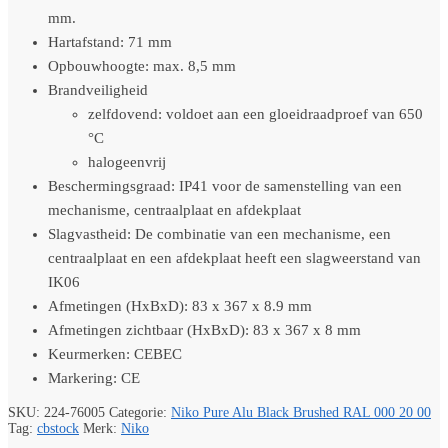
mm.
Hartafstand: 71 mm
Opbouwhoogte: max. 8,5 mm
Brandveiligheid
zelfdovend: voldoet aan een gloeidraadproef van 650
°C
halogeenvrij
Beschermingsgraad: IP41 voor de samenstelling van een
mechanisme, centraalplaat en afdekplaat
Slagvastheid: De combinatie van een mechanisme, een
centraalplaat en een afdekplaat heeft een slagweerstand van
IK06
Afmetingen (HxBxD): 83 x 367 x 8.9 mm
Afmetingen zichtbaar (HxBxD): 83 x 367 x 8 mm
Keurmerken: CEBEC
Markering: CE
SKU:
224-76005
Categorie:
Niko Pure Alu Black Brushed RAL 000 20 00
Tag:
cbstock
Merk:
Niko