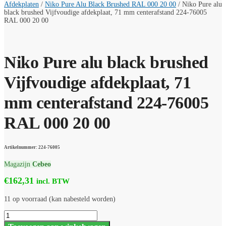
Afdekplaten
/
Niko Pure Alu Black Brushed RAL 000 20 00
/
Niko Pure alu
black brushed Vijfvoudige afdekplaat, 71 mm centerafstand 224-76005
RAL 000 20 00
Niko Pure alu black brushed
Vijfvoudige afdekplaat, 71
mm centerafstand 224-76005
RAL 000 20 00
Artikelnummer: 224-76005
Magazijn
Cebeo
€
162,31
incl. BTW
11 op voorraad (kan nabesteld worden)
Niko
Pure