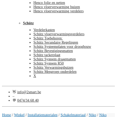
Henco folie en netten
Henco vloerverwarming buizen
Henco vloerverwarming verdelers
Schütz
Verdelerkasten
Schütz vloerverwarmingsverdelers
Schütz Toebehoren:
Schütz Secundaire Regelingen
Schütz Systeemplaten voor droogbouw
Schütz Bevestigingsmatten
Schütz tackerplaat
Schütz Systeem draagmatten
Schütz Systeem R50
Schütz Verwarmingsbuizen
Schütz Mengroep onderdelen
X
👋
info@2smart.be
–
💬
0474/34.68.40
€
0,00
0
Home
/
Winkel
/
Installatiematerialen
/
Schakelmateriaal
/
Niko
/
Niko