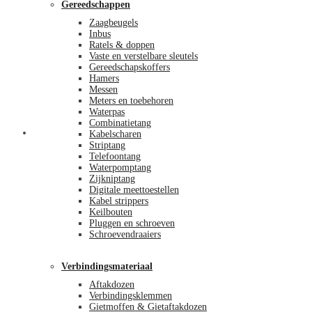
Gereedschappen
Zaagbeugels
Inbus
Ratels & doppen
Vaste en verstelbare sleutels
Gereedschapskoffers
Hamers
Messen
Meters en toebehoren
Waterpas
Combinatietang
Afrekenen
Kabelscharen
Striptang
Telefoontang
Waterpomptang
Zijkniptang
Digitale meettoestellen
Kabel strippers
Keilbouten
Pluggen en schroeven
Schroevendraaiers
Verbindingsmateriaal
Aftakdozen
Verbindingsklemmen
Gietmoffen & Gietaftakdozen