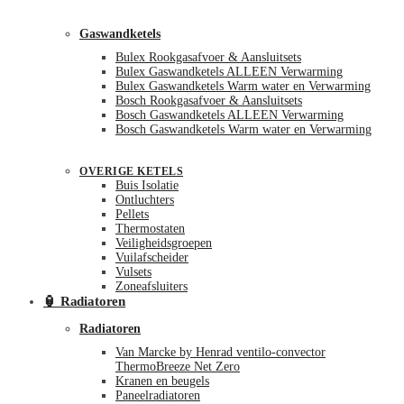
Gaswandketels
Bulex Rookgasafvoer & Aansluitsets
Bulex Gaswandketels ALLEEN Verwarming
Bulex Gaswandketels Warm water en Verwarming
Bosch Rookgasafvoer & Aansluitsets
Bosch Gaswandketels ALLEEN Verwarming
Bosch Gaswandketels Warm water en Verwarming
OVERIGE KETELS
Buis Isolatie
Ontluchters
Pellets
Thermostaten
Veiligheidsgroepen
Vuilafscheider
Vulsets
Zoneafsluiters
🏮 Radiatoren
Radiatoren
Van Marcke by Henrad ventilo-convector
ThermoBreeze Net Zero
Kranen en beugels
Paneelradiatoren