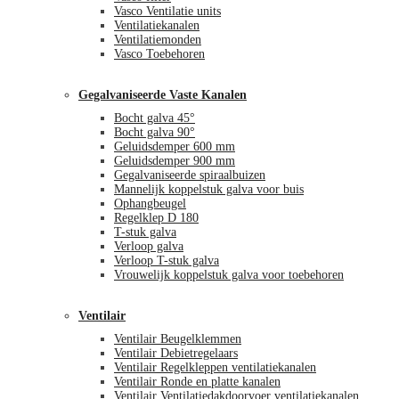
Vasco Ventilatie units
Ventilatiekanalen
Ventilatiemonden
Vasco Toebehoren
Gegalvaniseerde Vaste Kanalen
Bocht galva 45°
Bocht galva 90°
Geluidsdemper 600 mm
Geluidsdemper 900 mm
Gegalvaniseerde spiraalbuizen
Mannelijk koppelstuk galva voor buis
Ophangbeugel
Regelklep D 180
T-stuk galva
Verloop galva
Verloop T-stuk galva
Vrouwelijk koppelstuk galva voor toebehoren
Ventilair
Ventilair Beugelklemmen
Ventilair Debietregelaars
Ventilair Regelkleppen ventilatiekanalen
Ventilair Ronde en platte kanalen
Ventilair Ventilatiedakdoorvoer ventilatiekanalen