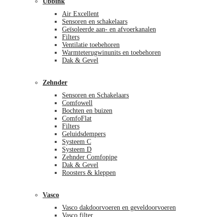
Ubbink
Air Excellent
Sensoren en schakelaars
Geïsoleerde aan- en afvoerkanalen
Filters
Ventilatie toebehoren
Warmteterugwinunits en toebehoren
Dak & Gevel
Zehnder
Sensoren en Schakelaars
Comfowell
Bochten en buizen
ComfoFlat
Filters
Geluidsdempers
Systeem C
Systeem D
Zehnder Comfopipe
Dak & Gevel
Roosters & kleppen
Vasco
Vasco dakdoorvoeren en geveldoorvoeren
Vasco filter