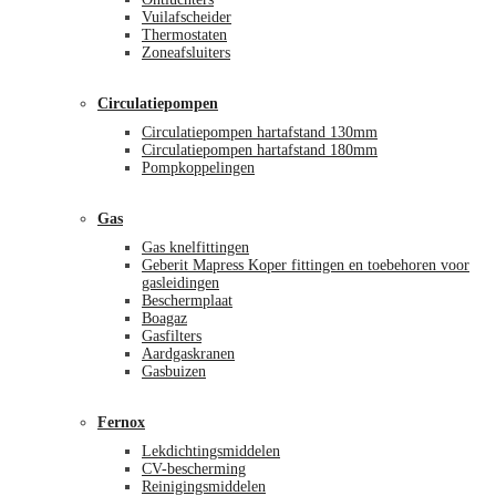
Vuilafscheider
Thermostaten
Zoneafsluiters
Circulatiepompen
Circulatiepompen hartafstand 130mm
Circulatiepompen hartafstand 180mm
Pompkoppelingen
Gas
Gas knelfittingen
Geberit Mapress Koper fittingen en toebehoren voor
gasleidingen
Beschermplaat
Boagaz
Gasfilters
Aardgaskranen
Gasbuizen
Fernox
Lekdichtingsmiddelen
CV-bescherming
Reinigingsmiddelen