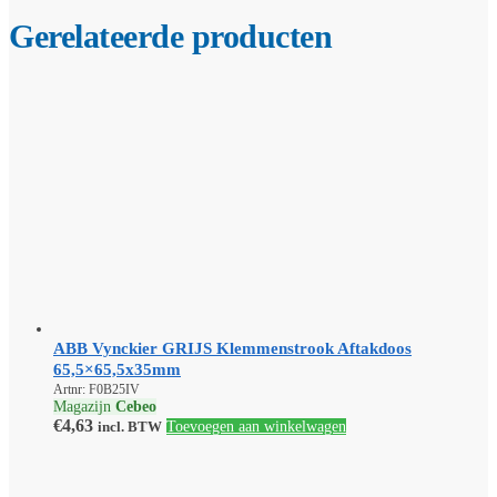
Gerelateerde producten
ABB Vynckier GRIJS Klemmenstrook Aftakdoos
65,5×65,5x35mm
Artnr: F0B25IV
Magazijn
Cebeo
€
4,63
incl. BTW
Toevoegen aan winkelwagen