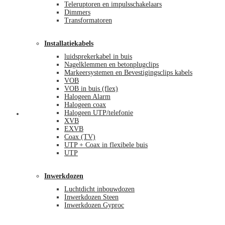
Teleruptoren en impulsschakelaars
Dimmers
Transformatoren
Installatiekabels
luidsprekerkabel in buis
Nagelklemmen en betonplugclips
Markeersystemen en Bevestigingsclips kabels
VOB
VOB in buis (flex)
Halogeen Alarm
Halogeen coax
Halogeen UTP/telefonie
Mijn account
XVB
EXVB
Coax (TV)
UTP + Coax in flexibele buis
UTP
Inwerkdozen
Luchtdicht inbouwdozen
Inwerkdozen Steen
Inwerkdozen Gyproc