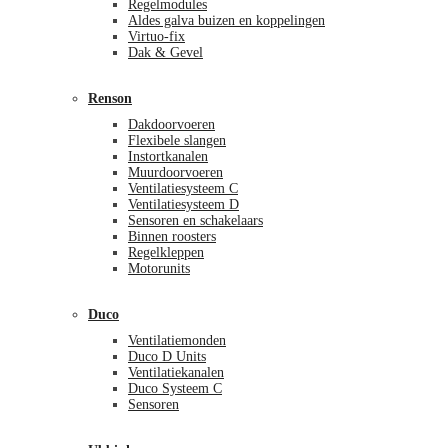
Regelmodules
Aldes galva buizen en koppelingen
Virtuo-fix
Dak & Gevel
Renson
Dakdoorvoeren
Flexibele slangen
Instortkanalen
Muurdoorvoeren
Ventilatiesysteem C
Ventilatiesysteem D
Sensoren en schakelaars
Binnen roosters
Regelkleppen
Motorunits
Duco
Ventilatiemonden
Duco D Units
Ventilatiekanalen
Duco Systeem C
Sensoren