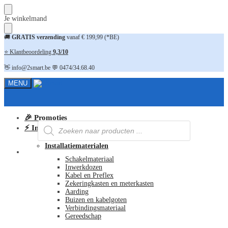
Skip
Skip
Je winkelmand
to
to
navigation
content
🚚
GRATIS verzending
vanaf € 199,99 (*BE)
⭐ Klantbeoordeling
9,3/10
👋 info@2smart.be 💬 0474/34.68.40
MENU
🎉 Promoties
Producten
⚡ Installatiematerialen
zoeken
Installatiematerialen
FAQ
Schakelmateriaal
Inwerkdozen
Kabel en Preflex
Zekeringkasten en meterkasten
Aarding
Buizen en kabelgoten
Verbindingsmateriaal
Gereedschap