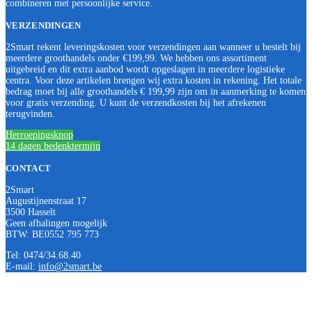
combineren met persoonlijke service.
VERZENDINGEN
2Smart rekent leveringskosten voor verzendingen aan wanneer u bestelt bij
meerdere groothandels onder €199,99. We hebben ons assortiment
uitgebreid en dit extra aanbod wordt opgeslagen in meerdere logistieke
centra. Voor deze artikelen brengen wij extra kosten in rekening. Het totale
bedrag moet bij alle groothandels € 199,99 zijn om in aanmerking te komen
voor gratis verzending. U kunt de verzendkosten bij het afrekenen
terugvinden.
Herroepingsknop
14 dagen bedenktermijn
CONTACT
2Smart
Augustijnenstraat 17
3500 Hasselt
Geen afhalingen mogelijk
BTW: BE0552 795 773
Tel: 0474/34.68.40
E-mail:
info@2smart.be