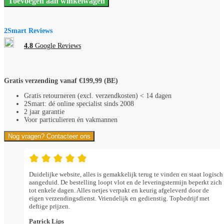
Toevoegen aan winkelwagen
alu
black
brushed
Vijfvoudige
2Smart Reviews
afdekplaat,
71
4.8
Google Reviews
mm
centerafstand
224-
76005
Gratis verzending vanaf €199,99 (BE)
RAL
000
Gratis retourneren (excl. verzendkosten) < 14 dagen
20
2Smart: dé online specialist sinds 2008
00
2 jaar garantie
aantal
Voor particulieren én vakmannen
Nog vragen? Contacteer ons
Duidelijke website, alles is gemakkelijk terug te vinden en staat logisch
aangeduid. De bestelling loopt vlot en de leveringstermijn beperkt zich
tot enkele dagen. Alles netjes verpakt en keurig afgeleverd door de
eigen verzendingsdienst. Vriendelijk en gedienstig. Topbedrijf met
deftige prijzen.
Patrick Lips