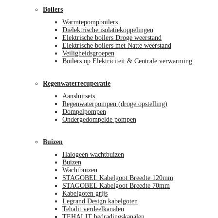
Boilers
Warmtepompboilers
Diëlektrische isolatiekoppelingen
Elektrische boilers Droge weerstand
Elektrische boilers met Natte weerstand
Veiligheidsgroepen
Boilers op Elektriciteit & Centrale verwarming
Regenwaterrecuperatie
Aansluitsets
Regenwaterpompen (droge opstelling)
Dompelpompen
Ondergedompelde pompen
Buizen
Halogeen wachtbuizen
Buizen
Wachtbuizen
STAGOBEL Kabelgoot Breedte 120mm
STAGOBEL Kabelgoot Breedte 70mm
Kabelgoten grijs
Legrand Design kabelgoten
Tehalit verdeelkanalen
TEHALIT bedradingskanalen