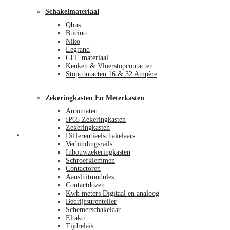
Schakelmateriaal
Qbus
Bticino
Niko
Legrand
CEE materiaal
Keuken & Vloerstopcontacten
Stopcontacten 16 & 32 Ampère
Zekeringkasten En Meterkasten
Automaten
IP65 Zekeringkasten
Zekeringkasten
Blog
Differentieelschakelaars
Verbindingsrails
Inbouwzekeringkasten
Schroefklemmen
Contactoren
Aansluitmodules
Contactdozen
Kwh meters Digitaal en analoog
Bedrijfsurenteller
Schemerschakelaar
Eltako
Tijdrelais