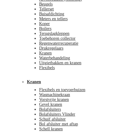
Beugels
Tellerset
Buisafdichting
Meters en tellers
Koper
Boilers
Terugslagkleppen
Toebehoren collector
Regenwaterrecuperatie
Drukregelaars
Kranen
Waterbehandeling
Uitgietbakken en kranen
Flexibels
Kranen
Flexibels en toevoerbuizen
Wasmachinekraan
Vorstvrije kranen
Gevel kranen
Bolafsluiters
Bolafsluiters Vlinder
Schuif afsluiter
Bol afsluiter met aftap
Schell kranen