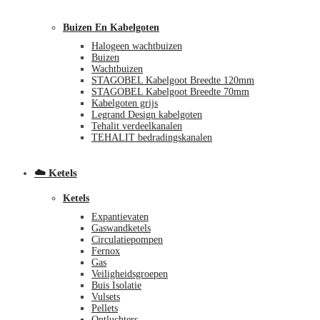
Buizen En Kabelgoten
Halogeen wachtbuizen
Buizen
Wachtbuizen
STAGOBEL Kabelgoot Breedte 120mm
STAGOBEL Kabelgoot Breedte 70mm
Kabelgoten grijs
Legrand Design kabelgoten
€
0,00
0
Tehalit verdeelkanalen
TEHALIT bedradingskanalen
☁️ Ketels
Ketels
Expantievaten
Gaswandketels
Circulatiepompen
Fernox
Gas
Veiligheidsgroepen
Buis Isolatie
Vulsets
Pellets
Ontluchters