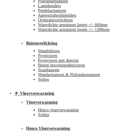
Plafondarmaturen
Lamphouders
Pendelarmaturen
Aanwezigheidsmelders
Oriëntatieverlichting
Waterdichte armaturen lengte +/- 660mm
Waterdichte armaturen lengte +/- 1200mm
Buitenverlichting
Wandinbouw
Projectoren
Projectoren met detectie
Buiten bewegingsdetectoren
Staanlampen
Wandarmaturen & Plafondarmaturen
Spikes
🔅 Vloerverwarming
Vloerverwarming
Henco vloerverwarming
Schütz
Henco Vloerverwarming