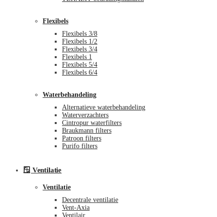
Flexibels
Flexibels 3/8
Flexibels 1/2
Flexibels 3/4
Flexibels 1
Flexibels 5/4
Flexibels 6/4
Waterbehandeling
Alternatieve waterbehandeling
Waterverzachters
Cintropur waterfilters
Braukmann filters
Patroon filters
Purifo filters
🪟 Ventilatie
Ventilatie
Decentrale ventilatie
Vent-Axia
Ventilair