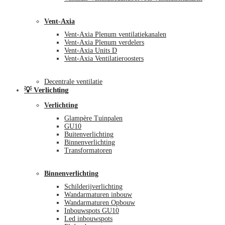
Vent-Axia
Vent-Axia Plenum ventilatiekanalen
Vent-Axia Plenum verdelers
Vent-Axia Units D
Vent-Axia Ventilatieroosters
Decentrale ventilatie
💡 Verlichting
Verlichting
Glampère Tuinpalen
GU10
Buitenverlichting
Binnenverlichting
Transformatoren
Binnenverlichting
Schilderijverlichting
Wandarmaturen inbouw
Wandarmaturen Opbouw
Inbouwspots GU10
Led inbouwspots