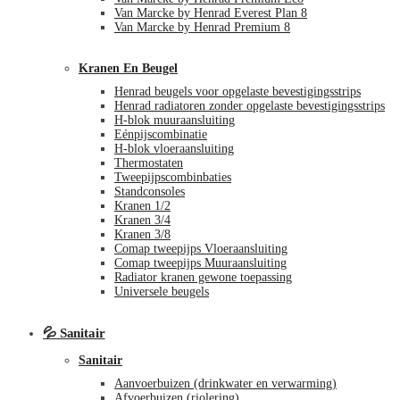
Van Marcke by Henrad Everest Plan 8
Van Marcke by Henrad Premium 8
Kranen En Beugel
Henrad beugels voor opgelaste bevestigingsstrips
Henrad radiatoren zonder opgelaste bevestigingsstrips
H-blok muuraansluiting
Eénpijscombinatie
H-blok vloeraansluiting
Thermostaten
Tweepijpscombinbaties
Standconsoles
Kranen 1/2
Kranen 3/4
Kranen 3/8
Comap tweepijps Vloeraansluiting
Comap tweepijps Muuraansluiting
Radiator kranen gewone toepassing
Universele beugels
💦 Sanitair
Sanitair
Aanvoerbuizen (drinkwater en verwarming)
Afvoerbuizen (riolering)