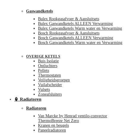
Gaswandketels
Bulex Rookgasafvoer & Aansluitsets
Bulex Gaswandketels ALLEEN Verwarming
Bulex Gaswandketels Warm water en Verwarming
Bosch Rookgasafvoer & Aansluitsets
Bosch Gaswandketels ALLEEN Verwarming
Bosch Gaswandketels Warm water en Verwarming
OVERIGE KETELS
Buis Isolatie
Ontluchters
Pellets
Thermostaten
Veiligheidsgroepen
Vuilafscheider
Vulsets
Zoneafsluiters
🏮 Radiatoren
Radiatoren
Van Marcke by Henrad ventilo-convector
ThermoBreeze Net Zero
Kranen en beugels
Paneelradiatoren