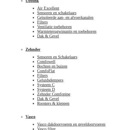
Ubbink
Air Excellent
Sensoren en schakelaars
Geïsoleerde aan- en afvoerkanalen
Filters
Ventilatie toebehoren
Warmteterugwinunits en toebehoren
Dak & Gevel
Zehnder
Sensoren en Schakelaars
Comfowell
Bochten en buizen
ComfoFlat
Filters
Geluidsdempers
Systeem C
Systeem D
Zehnder Comfopipe
Dak & Gevel
Roosters & kleppen
Vasco
Vasco dakdoorvoeren en geveldoorvoeren
Vasco filter