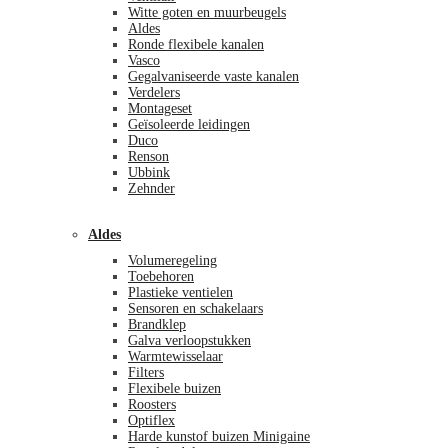
Witte goten en muurbeugels
Aldes
Ronde flexibele kanalen
Vasco
Gegalvaniseerde vaste kanalen
Verdelers
Montageset
Geïsoleerde leidingen
Duco
Renson
Ubbink
Zehnder
Aldes
Volumeregeling
Toebehoren
Plastieke ventielen
Sensoren en schakelaars
Brandklep
Galva verloopstukken
Warmtewisselaar
Filters
Flexibele buizen
Roosters
Optiflex
Harde kunstof buizen Minigaine