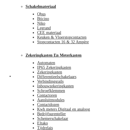
Schakelmateriaal
Qbus
Bticino
Niko
Legrand
CEE materiaal
Keuken & Vloerstopcontacten
Stopcontacten 16 & 32 Ampère
Zekeringkasten En Meterkasten
Automaten
IP65 Zekeringkasten
Zekeringkasten
Blog
Differentieelschakelaars
Verbindingsrails
Inbouwzekeringkasten
Schroefklemmen
Contactoren
Aansluitmodules
Contactdozen
Kwh meters Digitaal en analoog
Bedrijfsurenteller
Schemerschakelaar
Eltako
Tijdrelais