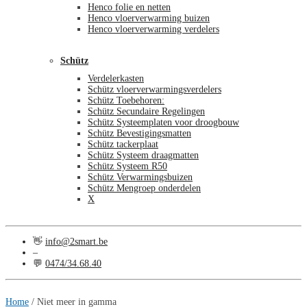
Henco folie en netten
Henco vloerverwarming buizen
Henco vloerverwarming verdelers
Schütz
Verdelerkasten
Schütz vloerverwarmingsverdelers
Schütz Toebehoren:
Schütz Secundaire Regelingen
Schütz Systeemplaten voor droogbouw
Schütz Bevestigingsmatten
Schütz tackerplaat
Schütz Systeem draagmatten
Schütz Systeem R50
Schütz Verwarmingsbuizen
Schütz Mengroep onderdelen
X
👋
info@2smart.be
–
💬
0474/34.68.40
€
0,00
0
Home
/
Niet meer in gamma