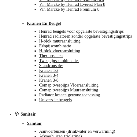
Van Marcke by Henrad Everest Plan 8
Van Marcke by Henrad Premium 8
Kranen En Beugel
Henrad beugels voor opgelaste bevestigingsstrips
Henrad radiatoren zonder opgelaste bevestigingsstrips
H-blok muuraansluiting
Eénpijscombinatie
H-blok vloeraansluiting
Thermostaten
Tweepijpscombinbaties
Standconsoles
Kranen 1/2
Kranen 3/4
Kranen 3/8
Comap tweepijps Vloeraansluiting
Comap tweepijps Muuraansluiting
Radiator kranen gewone toepassing
Universele beugels
💦 Sanitair
Sanitair
Aanvoerbuizen (drinkwater en verwarming)
Afvoerbuizen (riolering)