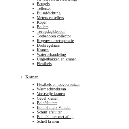
Beugels
Tellerset
Buisafdichting
Meters en tellers
Koper
Boilers
Terugslagkleppen
Toebehoren collector
Regenwaterrecuperatie
Drukregelaars
Kranen
Waterbehandeling
Uitgietbakken en kranen
Flexibels
Kranen
Flexibels en toevoerbuizen
Wasmachinekraan
Vorstvrije kranen
Gevel kranen
Bolafsluiters
Bolafsluiters Vlinder
Schuif afsluiter
Bol afsluiter met aftap
Schell kranen