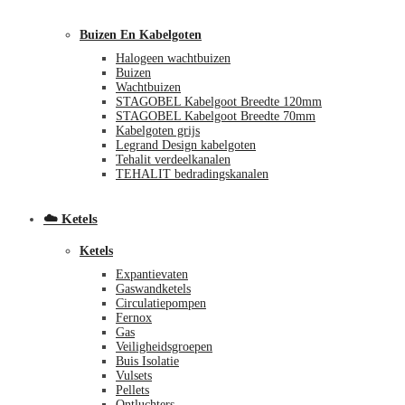
Buizen En Kabelgoten
Halogeen wachtbuizen
Buizen
Wachtbuizen
STAGOBEL Kabelgoot Breedte 120mm
STAGOBEL Kabelgoot Breedte 70mm
Kabelgoten grijs
Legrand Design kabelgoten
€
0,00
0
Tehalit verdeelkanalen
TEHALIT bedradingskanalen
☁️ Ketels
Ketels
Expantievaten
Gaswandketels
Circulatiepompen
Fernox
Gas
Veiligheidsgroepen
Buis Isolatie
Vulsets
Pellets
Ontluchters