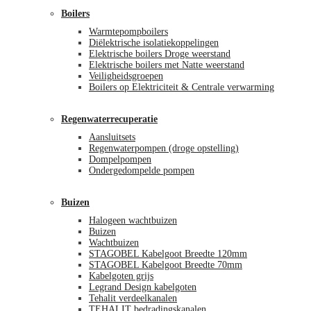
Boilers
Warmtepompboilers
Diëlektrische isolatiekoppelingen
Elektrische boilers Droge weerstand
Elektrische boilers met Natte weerstand
Veiligheidsgroepen
Boilers op Elektriciteit & Centrale verwarming
Regenwaterrecuperatie
Aansluitsets
Regenwaterpompen (droge opstelling)
Dompelpompen
Ondergedompelde pompen
Buizen
Halogeen wachtbuizen
Buizen
Wachtbuizen
STAGOBEL Kabelgoot Breedte 120mm
STAGOBEL Kabelgoot Breedte 70mm
Kabelgoten grijs
Legrand Design kabelgoten
Tehalit verdeelkanalen
TEHALIT bedradingskanalen