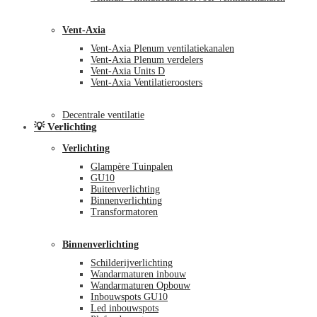
Vent-Axia
Vent-Axia Plenum ventilatiekanalen
Vent-Axia Plenum verdelers
Vent-Axia Units D
Vent-Axia Ventilatieroosters
Decentrale ventilatie
💡 Verlichting
Verlichting
Glampère Tuinpalen
GU10
Buitenverlichting
Binnenverlichting
Transformatoren
Binnenverlichting
Schilderijverlichting
Wandarmaturen inbouw
Wandarmaturen Opbouw
Inbouwspots GU10
Led inbouwspots