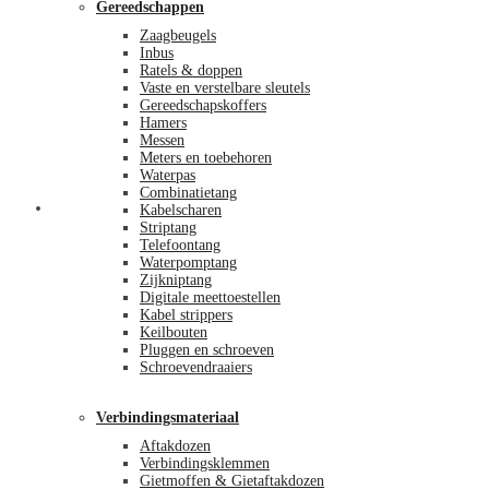
Gereedschappen
Zaagbeugels
Inbus
Ratels & doppen
Vaste en verstelbare sleutels
Gereedschapskoffers
Hamers
Messen
Meters en toebehoren
Waterpas
Combinatietang
Afrekenen
Kabelscharen
Striptang
Telefoontang
Waterpomptang
Zijkniptang
Digitale meettoestellen
Kabel strippers
Keilbouten
Pluggen en schroeven
Schroevendraaiers
Verbindingsmateriaal
Aftakdozen
Verbindingsklemmen
Gietmoffen & Gietaftakdozen