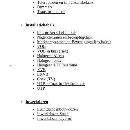
Teleruptoren en impulsschakelaars
Dimmers
Transformatoren
Installatiekabels
luidsprekerkabel in buis
Nagelklemmen en betonplugclips
Markeersystemen en Bevestigingsclips kabels
VOB
VOB in buis (flex)
Halogeen Alarm
Halogeen coax
Halogeen UTP/telefonie
Mijn account
XVB
EXVB
Coax (TV)
UTP + Coax in flexibele buis
UTP
Inwerkdozen
Luchtdicht inbouwdozen
Inwerkdozen Steen
Inwerkdozen Gyproc