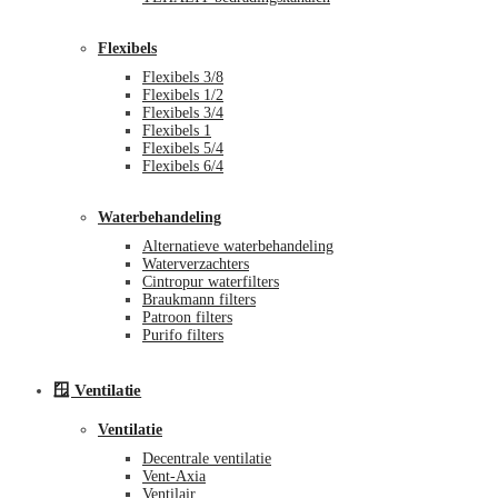
Flexibels
Flexibels 3/8
Flexibels 1/2
Flexibels 3/4
Flexibels 1
Flexibels 5/4
Flexibels 6/4
Waterbehandeling
Alternatieve waterbehandeling
Waterverzachters
Cintropur waterfilters
Braukmann filters
Patroon filters
Purifo filters
🪟 Ventilatie
Ventilatie
Decentrale ventilatie
Vent-Axia
Ventilair