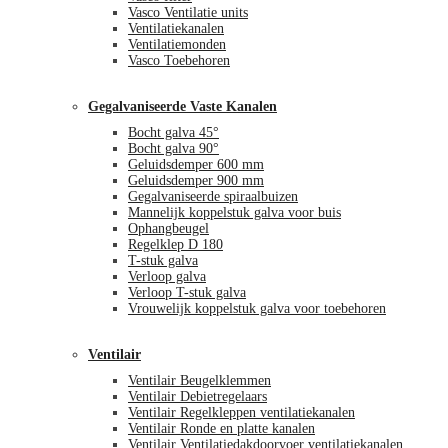
Vasco Ventilatie units
Ventilatiekanalen
Ventilatiemonden
Vasco Toebehoren
Gegalvaniseerde Vaste Kanalen
Bocht galva 45°
Bocht galva 90°
Geluidsdemper 600 mm
Geluidsdemper 900 mm
Gegalvaniseerde spiraalbuizen
Mannelijk koppelstuk galva voor buis
Ophangbeugel
Regelklep D 180
T-stuk galva
Verloop galva
Verloop T-stuk galva
Vrouwelijk koppelstuk galva voor toebehoren
Ventilair
Ventilair Beugelklemmen
Ventilair Debietregelaars
Ventilair Regelkleppen ventilatiekanalen
Ventilair Ronde en platte kanalen
Ventilair Ventilatiedakdoorvoer ventilatiekanalen