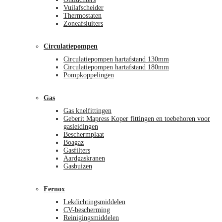
Vuilafscheider
Thermostaten
Zoneafsluiters
Circulatiepompen
Circulatiepompen hartafstand 130mm
Circulatiepompen hartafstand 180mm
Pompkoppelingen
Gas
Gas knelfittingen
Geberit Mapress Koper fittingen en toebehoren voor
gasleidingen
Beschermplaat
Boagaz
Gasfilters
Aardgaskranen
Gasbuizen
Fernox
Lekdichtingsmiddelen
CV-bescherming
Reinigingsmiddelen