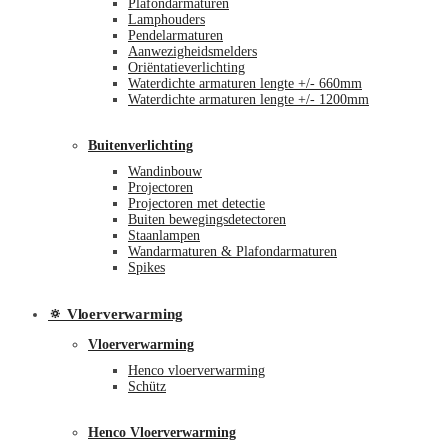
Plafondarmaturen
Lamphouders
Pendelarmaturen
Aanwezigheidsmelders
Oriëntatieverlichting
Waterdichte armaturen lengte +/- 660mm
Waterdichte armaturen lengte +/- 1200mm
Buitenverlichting
Wandinbouw
Projectoren
Projectoren met detectie
Buiten bewegingsdetectoren
Staanlampen
Wandarmaturen & Plafondarmaturen
Spikes
🔅 Vloerverwarming
Vloerverwarming
Henco vloerverwarming
Schütz
Henco Vloerverwarming