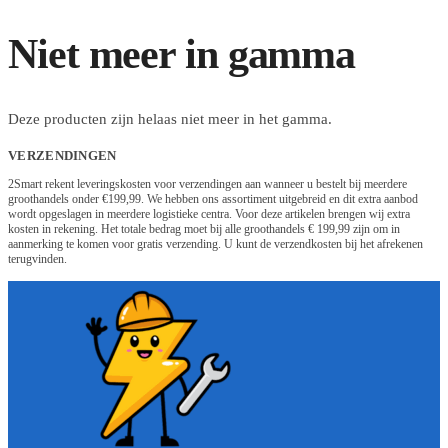
Niet meer in gamma
Deze producten zijn helaas niet meer in het gamma.
VERZENDINGEN
2Smart rekent leveringskosten voor verzendingen aan wanneer u bestelt bij meerdere
groothandels onder €199,99. We hebben ons assortiment uitgebreid en dit extra aanbod
wordt opgeslagen in meerdere logistieke centra. Voor deze artikelen brengen wij extra
kosten in rekening. Het totale bedrag moet bij alle groothandels € 199,99 zijn om in
aanmerking te komen voor gratis verzending. U kunt de verzendkosten bij het afrekenen
terugvinden.