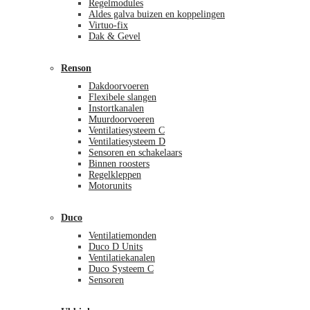
Regelmodules
Aldes galva buizen en koppelingen
Virtuo-fix
Dak & Gevel
Renson
Dakdoorvoeren
Flexibele slangen
Instortkanalen
Muurdoorvoeren
Ventilatiesysteem C
Ventilatiesysteem D
Sensoren en schakelaars
Binnen roosters
Regelkleppen
Motorunits
Duco
Ventilatiemonden
Duco D Units
Ventilatiekanalen
Duco Systeem C
Sensoren