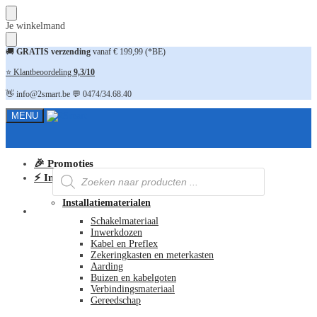
Skip
Skip
Je winkelmand
to
to
navigation
content
🚚
GRATIS verzending
vanaf € 199,99 (*BE)
⭐ Klantbeoordeling
9,3/10
👋 info@2smart.be 💬 0474/34.68.40
MENU
🎉 Promoties
Producten
⚡ Installatiematerialen
zoeken
Installatiematerialen
FAQ
Schakelmateriaal
Inwerkdozen
Kabel en Preflex
Zekeringkasten en meterkasten
Aarding
Buizen en kabelgoten
Verbindingsmateriaal
Gereedschap