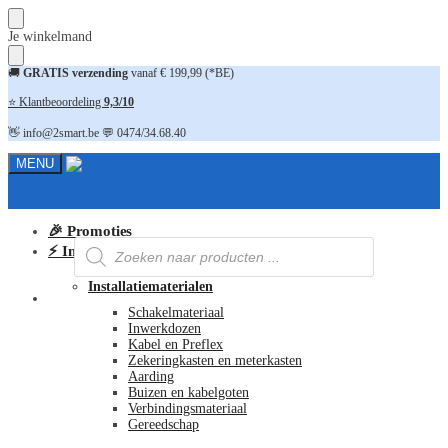
Skip
Skip
Je winkelmand
to
to
navigation
content
🚚
GRATIS verzending
vanaf € 199,99 (*BE)
⭐ Klantbeoordeling
9,3/10
👋 info@2smart.be 💬 0474/34.68.40
MENU
🎉 Promoties
Producten
⚡ Installatiematerialen
zoeken
Installatiematerialen
FAQ
Schakelmateriaal
Inwerkdozen
Kabel en Preflex
Zekeringkasten en meterkasten
Aarding
Buizen en kabelgoten
Verbindingsmateriaal
Gereedschap