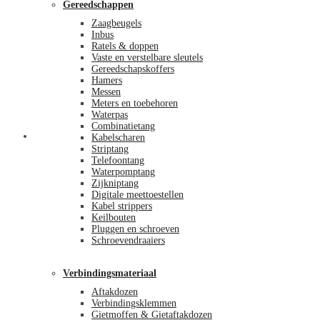
Gereedschappen
Zaagbeugels
Inbus
Ratels & doppen
Vaste en verstelbare sleutels
Gereedschapskoffers
Hamers
Messen
Meters en toebehoren
Waterpas
Combinatietang
Afrekenen
Kabelscharen
Striptang
Telefoontang
Waterpomptang
Zijkniptang
Digitale meettoestellen
Kabel strippers
Keilbouten
Pluggen en schroeven
Schroevendraaiers
Verbindingsmateriaal
Aftakdozen
Verbindingsklemmen
Gietmoffen & Gietaftakdozen