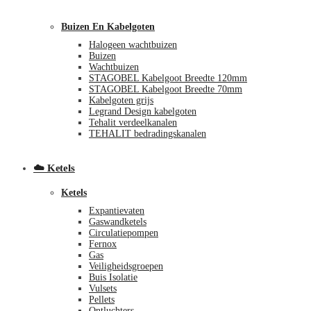
Buizen En Kabelgoten
Halogeen wachtbuizen
Buizen
Wachtbuizen
STAGOBEL Kabelgoot Breedte 120mm
STAGOBEL Kabelgoot Breedte 70mm
Kabelgoten grijs
Legrand Design kabelgoten
€
0,00
0
Tehalit verdeelkanalen
TEHALIT bedradingskanalen
☁️ Ketels
Ketels
Expantievaten
Gaswandketels
Circulatiepompen
Fernox
Gas
Veiligheidsgroepen
Buis Isolatie
Vulsets
Pellets
Ontluchters