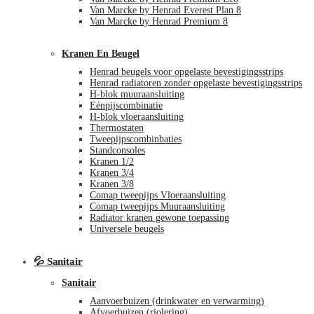
Van Marcke by Henrad Everest Plan 8
Van Marcke by Henrad Premium 8
Kranen En Beugel
Henrad beugels voor opgelaste bevestigingsstrips
Henrad radiatoren zonder opgelaste bevestigingsstrips
H-blok muuraansluiting
Eénpijscombinatie
H-blok vloeraansluiting
Thermostaten
Tweepijpscombinbaties
Standconsoles
Kranen 1/2
Kranen 3/4
Kranen 3/8
Comap tweepijps Vloeraansluiting
Comap tweepijps Muuraansluiting
Radiator kranen gewone toepassing
Universele beugels
💦 Sanitair
Sanitair
Aanvoerbuizen (drinkwater en verwarming)
Afvoerbuizen (riolering)