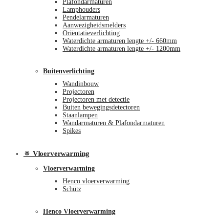
Plafondarmaturen
Lamphouders
Pendelarmaturen
Aanwezigheidsmelders
Oriëntatieverlichting
Waterdichte armaturen lengte +/- 660mm
Waterdichte armaturen lengte +/- 1200mm
Buitenverlichting
Wandinbouw
Projectoren
Projectoren met detectie
Buiten bewegingsdetectoren
Staanlampen
Wandarmaturen & Plafondarmaturen
Spikes
🔅 Vloerverwarming
Vloerverwarming
Henco vloerverwarming
Schütz
Henco Vloerverwarming