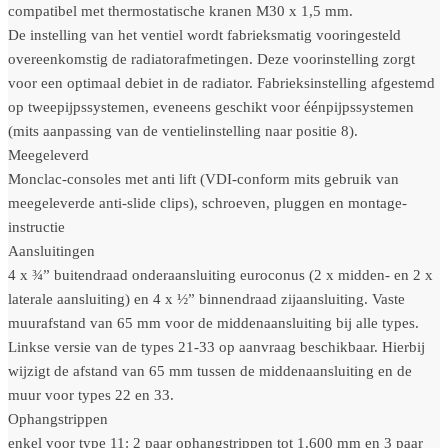
compatibel met thermostatische kranen M30 x 1,5 mm.
De instelling van het ventiel wordt fabrieksmatig vooringesteld
overeenkomstig de radiatorafmetingen. Deze voorinstelling zorgt
voor een optimaal debiet in de radiator. Fabrieksinstelling afgestemd
op tweepijpssystemen, eveneens geschikt voor éénpijpssystemen
(mits aanpassing van de ventielinstelling naar positie 8).
Meegeleverd
Monclac-consoles met anti lift (VDI-conform mits gebruik van
meegeleverde anti-slide clips), schroeven, pluggen en montage-
instructie
Aansluitingen
4 x ¾” buitendraad onderaansluiting euroconus (2 x midden- en 2 x
laterale aansluiting) en 4 x ½” binnendraad zijaansluiting. Vaste
muurafstand van 65 mm voor de middenaansluiting bij alle types.
Linkse versie van de types 21-33 op aanvraag beschikbaar. Hierbij
wijzigt de afstand van 65 mm tussen de middenaansluiting en de
muur voor types 22 en 33.
Ophangstrippen
enkel voor type 11: 2 paar ophangstrippen tot 1.600 mm en 3 paar