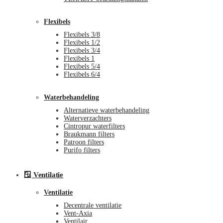
Flexibels
Flexibels 3/8
Flexibels 1/2
Flexibels 3/4
Flexibels 1
Flexibels 5/4
Flexibels 6/4
Waterbehandeling
Alternatieve waterbehandeling
Waterverzachters
Cintropur waterfilters
Braukmann filters
Patroon filters
Purifo filters
🪟 Ventilatie
Ventilatie
Decentrale ventilatie
Vent-Axia
Ventilair