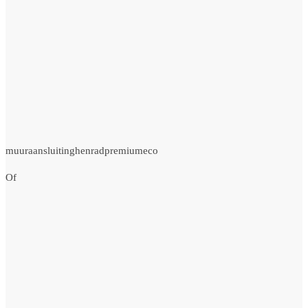
muuraansluitinghenradpremiumeco
Of