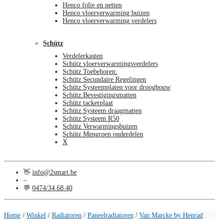
Henco folie en netten
Henco vloerverwarming buizen
Henco vloerverwarming verdelers
Schütz
Verdelerkasten
Schütz vloerverwarmingsverdelers
Schütz Toebehoren:
Schütz Secundaire Regelingen
Schütz Systeemplaten voor droogbouw
Schütz Bevestigingsmatten
Schütz tackerplaat
Schütz Systeem draagmatten
Schütz Systeem R50
Schütz Verwarmingsbuizen
Schütz Mengroep onderdelen
X
👋
info@2smart.be
–
💬
0474/34.68.40
€
0,00
0
Home
/
Winkel
/
Radiatoren
/
Paneelradiatoren
/
Van Marcke by Henrad