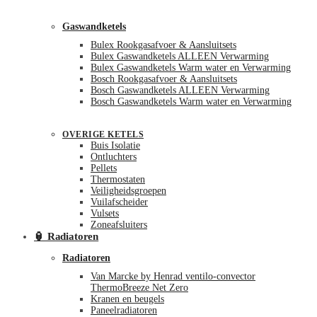
Gaswandketels
Bulex Rookgasafvoer & Aansluitsets
Bulex Gaswandketels ALLEEN Verwarming
Bulex Gaswandketels Warm water en Verwarming
Bosch Rookgasafvoer & Aansluitsets
Bosch Gaswandketels ALLEEN Verwarming
Bosch Gaswandketels Warm water en Verwarming
OVERIGE KETELS
Buis Isolatie
Ontluchters
Pellets
Thermostaten
Veiligheidsgroepen
Vuilafscheider
Vulsets
Zoneafsluiters
🏮 Radiatoren
Radiatoren
Van Marcke by Henrad ventilo-convector
ThermoBreeze Net Zero
Kranen en beugels
Paneelradiatoren