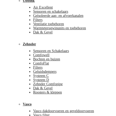
Ubbink
Air Excellent
Sensoren en schakelaars
Geïsoleerde aan- en afvoerkanalen
Filters
Ventilatie toebehoren
Warmteterugwinunits en toebehoren
Dak & Gevel
Zehnder
Sensoren en Schakelaars
Comfowell
Bochten en buizen
ComfoFlat
Filters
Geluidsdempers
Systeem C
Systeem D
Zehnder Comfopipe
Dak & Gevel
Roosters & kleppen
Vasco
Vasco dakdoorvoeren en geveldoorvoeren
Vasco filter