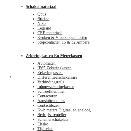
Schakelmateriaal
Qbus
Bticino
Niko
Legrand
CEE materiaal
Keuken & Vloerstopcontacten
Stopcontacten 16 & 32 Ampère
Zekeringkasten En Meterkasten
Automaten
IP65 Zekeringkasten
Zekeringkasten
Blog
Differentieelschakelaars
Verbindingsrails
Inbouwzekeringkasten
Schroefklemmen
Contactoren
Aansluitmodules
Contactdozen
Kwh meters Digitaal en analoog
Bedrijfsurenteller
Schemerschakelaar
Eltako
Tijdrelais