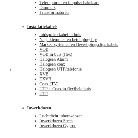
Teleruptoren en impulsschakelaars
Dimmers
Transformatoren
Installatiekabels
luidsprekerkabel in buis
Nagelklemmen en betonplugclips
Markeersystemen en Bevestigingsclips kabels
VOB
VOB in buis (flex)
Halogeen Alarm
Halogeen coax
Halogeen UTP/telefonie
Mijn account
XVB
EXVB
Coax (TV)
UTP + Coax in flexibele buis
UTP
Inwerkdozen
Luchtdicht inbouwdozen
Inwerkdozen Steen
Inwerkdozen Gyproc