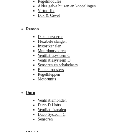
Regelmodules
Aldes galva buizen en koppelingen
Virtuo-fix
Dak & Gevel
Renson
Dakdoorvoeren
Flexibele slangen
Instortkanalen
Muurdoorvoeren
Ventilatiesysteem C
Ventilatiesysteem D
Sensoren en schakelaars
Binnen roosters
Regelkleppen
Motorunits
Duco
Ventilatiemonden
Duco D Units
Ventilatiekanalen
Duco Systeem C
Sensoren