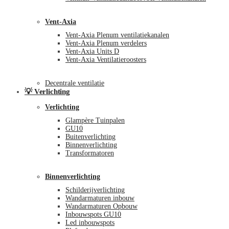
Vent-Axia
Vent-Axia Plenum ventilatiekanalen
Vent-Axia Plenum verdelers
Vent-Axia Units D
Vent-Axia Ventilatieroosters
Decentrale ventilatie
💡 Verlichting
Verlichting
Glampère Tuinpalen
GU10
Buitenverlichting
Binnenverlichting
Transformatoren
Binnenverlichting
Schilderijverlichting
Wandarmaturen inbouw
Wandarmaturen Opbouw
Inbouwspots GU10
Led inbouwspots