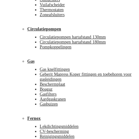
Vuilafscheider
Thermostaten
Zoneafsluiters
Circulatiepompen
Circulatiepompen hartafstand 130mm
Circulatiepompen hartafstand 180mm
Pompkoppelingen
Gas
Gas knelfittingen
Geberit Mapress Koper fittingen en toebehoren voor
gasleidingen
Beschermplaat
Boagaz
Gasfilters
Aardgaskranen
Gasbuizen
Fernox
Lekdichtingsmiddelen
CV-bescherming
Reinigingsmiddelen