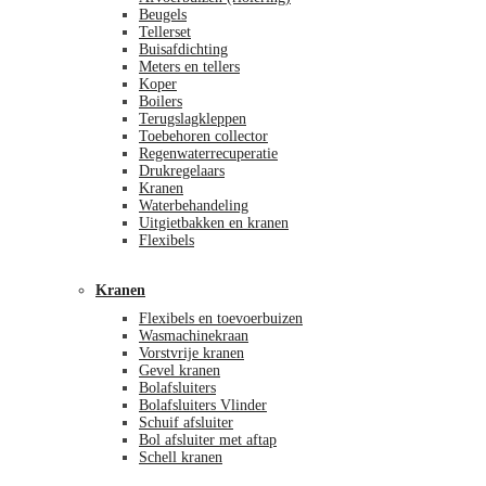
Beugels
Tellerset
Buisafdichting
Meters en tellers
Koper
Boilers
Terugslagkleppen
Toebehoren collector
Regenwaterrecuperatie
Drukregelaars
Kranen
Waterbehandeling
Uitgietbakken en kranen
Flexibels
Kranen
Flexibels en toevoerbuizen
Wasmachinekraan
Vorstvrije kranen
Gevel kranen
Bolafsluiters
Bolafsluiters Vlinder
Schuif afsluiter
Bol afsluiter met aftap
Schell kranen