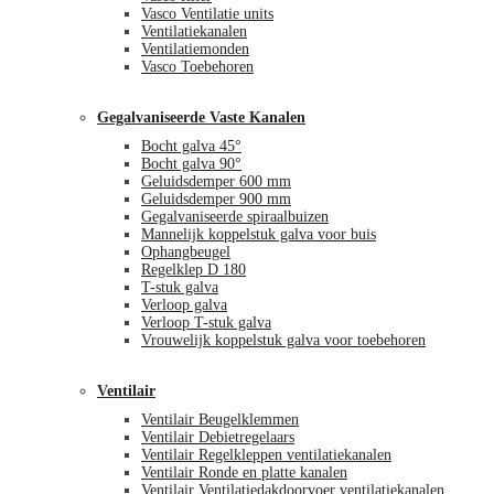
Vasco Ventilatie units
Ventilatiekanalen
Ventilatiemonden
Vasco Toebehoren
Gegalvaniseerde Vaste Kanalen
Bocht galva 45°
Bocht galva 90°
Geluidsdemper 600 mm
Geluidsdemper 900 mm
Gegalvaniseerde spiraalbuizen
Mannelijk koppelstuk galva voor buis
Ophangbeugel
Regelklep D 180
T-stuk galva
Verloop galva
Verloop T-stuk galva
Vrouwelijk koppelstuk galva voor toebehoren
Ventilair
Ventilair Beugelklemmen
Ventilair Debietregelaars
Ventilair Regelkleppen ventilatiekanalen
Ventilair Ronde en platte kanalen
Ventilair Ventilatiedakdoorvoer ventilatiekanalen