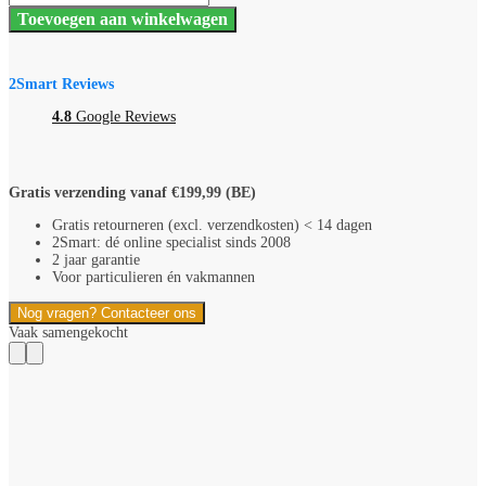
Marcke
Toevoegen aan winkelwagen
by
Henrad
Everest
Plan
2Smart Reviews
8
Hoogte
4.8
Google Reviews
600
Lengte
1000
2332
Gratis verzending vanaf €199,99 (BE)
Watt
type
Gratis retourneren (excl. verzendkosten) < 14 dagen
33
2Smart: dé online specialist sinds 2008
aantal
2 jaar garantie
Voor particulieren én vakmannen
Nog vragen? Contacteer ons
Vaak samengekocht