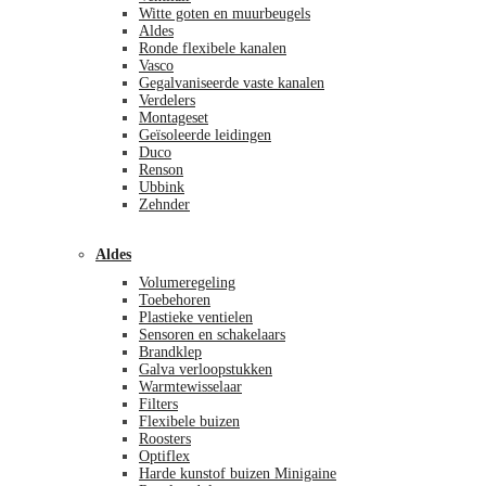
Witte goten en muurbeugels
Aldes
Ronde flexibele kanalen
Vasco
Gegalvaniseerde vaste kanalen
Verdelers
Montageset
Geïsoleerde leidingen
Duco
Renson
Ubbink
Zehnder
Aldes
Volumeregeling
Toebehoren
Plastieke ventielen
Sensoren en schakelaars
Brandklep
Galva verloopstukken
Warmtewisselaar
Filters
Flexibele buizen
Roosters
Optiflex
Harde kunstof buizen Minigaine