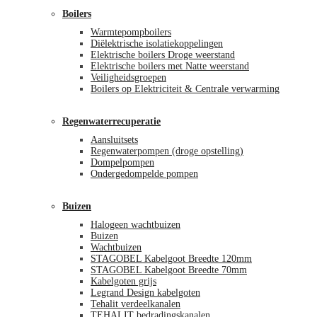
Boilers
Warmtepompboilers
Diëlektrische isolatiekoppelingen
Elektrische boilers Droge weerstand
Elektrische boilers met Natte weerstand
Veiligheidsgroepen
Boilers op Elektriciteit & Centrale verwarming
Regenwaterrecuperatie
Aansluitsets
Regenwaterpompen (droge opstelling)
Dompelpompen
Ondergedompelde pompen
Buizen
Halogeen wachtbuizen
Buizen
Wachtbuizen
STAGOBEL Kabelgoot Breedte 120mm
STAGOBEL Kabelgoot Breedte 70mm
Kabelgoten grijs
Legrand Design kabelgoten
Tehalit verdeelkanalen
TEHALIT bedradingskanalen